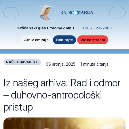
Skip to content
Skip to footer
Menu
Kršćanski glas u tvome domu
|
+385 1 2327000
Arhiv emisija
Donirajte
Video stream
NAŠE OBAVIJESTI
08 srpnja, 2025
1 minuta čitanja
Iz našeg arhiva: Rad i odmor
– duhovno-antropološki
pristup