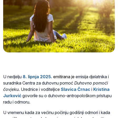
U nedjelju
8. lipnja 2025.
emitirana je
emisija
djelatnika i
suradnika
Centra za duhovnu pomoć
Duhovno pomoći
čovjeku
. U
rednice i voditeljice
Slavica Črnac
i
Kristina
Jurković
govorile su o
duhovno-antropološkom pristupu
radu i odmoru.
U vremenu kada za većinu počinju godišnji odmori i kada