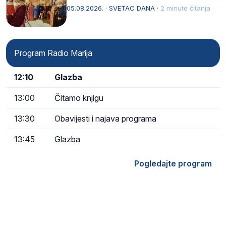
naziv, Sancta Maria…
05.08.2026. · SVETAC DANA ·
2 minute čitanja
Program Radio Marija
12:10
Glazba
13:00
Čitamo knjigu
13:30
Obavijesti i najava programa
13:45
Glazba
Pogledajte program