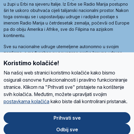
u župi u Erbi na sjeveru Italije. Iz Erbe se Radio Marija postupno
širi te uskoro obuhvaća cijeli talijanski nacionalni prostor. Nakon
toga osnivaju se i uspostavljaju udruge i radijske postaje s
imenom Radio Marija u četrdesetak zemalja, počevši od Europe
pa do obiju Amerika i Afrike, sve do Filipina na azijskom
kontinentu.
Sve su nacionalne udruge utemeljene autonomno u svojim
zemljama, a međusobna su povezane preko krovne udruge
pod nazivom Svjetska obitelj Radio Marije (World Family of
Koristimo kolačiće!
Radio Maria). Svjetsku obitelj utemeljilo je sedam članica, među
kojima je i hrvatska Udruga Radio Marija.
Na našoj web stranici koristimo kolačiće kako bismo
osigurali osnovne funkcionalnosti i pravilno funkcioniranje
stranice. Klikom na "Prihvati sve" pristajete na korištenje
svih kolačića. Međutim, možete upravljati svojim
O nama
Radio
Program
Volonteri
Prijatelji
Kontakt
Pravila privatnosti
postavkama kolačića
kako biste dali kontrolirani pristanak.
Kolačići
Uvjeti korištenja
Ova stranica je zaštićena Google reCAPTCHA sustavom
Prihvati sve
Odbij sve
App
Google
Store
Play