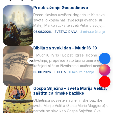
Preobraženje Gospodinovo
Danas slavimo uzvišeni događaj iz Kristova
života, o kojem nas izvješćuju evanđelisti
Matej, Marko i Luka te sveti Petar u svojoj
drugoj…
06.08.2026. · SVETAC DANA ·
3 minute čitanja
Biblija za svaki dan – Mudr 16-19
Mudr 16-19 16 1 Egipat i Izrael: kobne
životinje, prepelice Zato bijahu primjereno
kažnjeni sličnim životinjamai mučeni mnoštvom
kukaca.2 A narod…
06.08.2026. · BIBLIJA ·
11 minute čitanja
Gospa Snježna – sveta Marija Velika,
zaštitnica rimske bazilike
Obljetnica posvete slavne rimske bazilike
svete Marije Velike (Santa Maria Maggiore) u
narodu se slavi kao Gospa Snježna. Ovaj