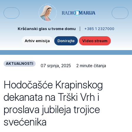
Skip to content
Skip to footer
Menu
Kršćanski glas u tvome domu
|
+385 1 2327000
Arhiv emisija
Donirajte
Video stream
AKTUALNOSTI
07 srpnja, 2025
2 minute čitanja
Hodočašće Krapinskog
dekanata na Trški Vrh i
proslava jubileja trojice
svećenika