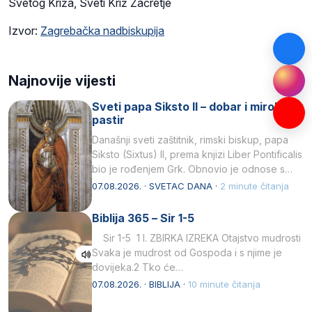
Svetog Križa, Sveti Križ Začretje
Izvor:
Zagrebačka nadbiskupija
Najnovije vijesti
Sveti papa Siksto II – dobar i miroljubiv
pastir
Današnji sveti zaštitnik, rimski biskup, papa
Siksto (Sixtus) II, prema knjizi Liber Pontificalis
bio je rođenjem Grk. Obnovio je odnose s
afričkim…
07.08.2026. · SVETAC DANA ·
2 minute čitanja
Biblija 365 – Sir 1-5
Sir 1-5 1 I. ZBIRKA IZREKA Otajstvo mudrosti
Svaka je mudrost od Gospoda i s njime je
dovijeka.2 Tko će…
07.08.2026. · BIBLIJA ·
10 minute čitanja