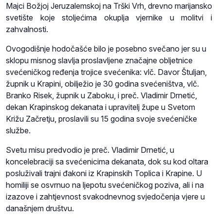
Majci Božjoj Jeruzalemskoj na Trški Vrh, drevno marijansko
svetište koje stoljećima okuplja vjernike u molitvi i
zahvalnosti.
Ovogodišnje hodočašće bilo je posebno svečano jer su u
sklopu misnog slavlja proslavljene značajne obljetnice
svećeničkog ređenja trojice svećenika: vlč. Davor Štuljan,
župnik u Krapini, obilježio je 30 godina svećeništva, vlč.
Branko Risek, župnik u Zaboku, i preč. Vladimir Drnetić,
dekan Krapinskog dekanata i upravitelj župe u Svetom
Križu Začretju, proslavili su 15 godina svoje svećeničke
službe.
Svetu misu predvodio je preč. Vladimir Drnetić, u
koncelebraciji sa svećenicima dekanata, dok su kod oltara
posluživali trajni đakoni iz Krapinskih Toplica i Krapine. U
homiliji se osvrnuo na ljepotu svećeničkog poziva, ali i na
izazove i zahtjevnost svakodnevnog svjedočenja vjere u
današnjem društvu.