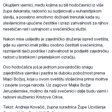
Okupljeni vjernici, među kojima su bili hodočasnici iz više
župa dekanata, radosno su sudjelovali u euharistijskom
slavlju, a posebno emotivno doživjeli trenutak kada su
slavljenicima upućene čestitke i izrazi zahvalnosti za njihov
nesebičan rad i ustrajnost u svećeničkoj službi.
Nakon mise uslijedilo je zajedničko druženje ispred svetišta,
gdje su vjernici imali priliku osobno čestitati svećenicima,
razmijeniti riječi podrške i zahvalnosti te podijeliti zajedničku
radost u bratskom i prijateljskom ozračju.
Ovo hodočašće još je jednom posvjedočilo snagu
zajedništva vjernika i pastira te duboku pobožnost prema
Majci Božjoj, koja u ovom svetištu stoljećima prima molitve
i zavjete svoga naroda. Uz zagovor Majke Božje
Jeruzalemske, molimo da naši svećenici i dalje budu vjerni i
radosni službenici Kristove Crkve.
Tekst: Andreja Kovačić, župna suradnica Župe Uzvišenja