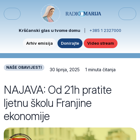
Skip to content
Skip to footer
Menu
Kršćanski glas u tvome domu
|
+385 1 2327000
Arhiv emisija
Donirajte
Video stream
NAŠE OBAVIJESTI
30 lipnja, 2025
1 minuta čitanja
NAJAVA: Od 21h pratite
ljetnu školu Franjine
ekonomije