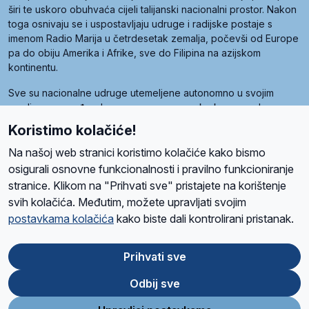
širi te uskoro obuhvaća cijeli talijanski nacionalni prostor. Nakon
toga osnivaju se i uspostavljaju udruge i radijske postaje s
imenom Radio Marija u četrdesetak zemalja, počevši od Europe
pa do obiju Amerika i Afrike, sve do Filipina na azijskom
kontinentu.
Sve su nacionalne udruge utemeljene autonomno u svojim
zemljama, a međusobna su povezane preko krovne udruge
pod nazivom Svjetska obitelj Radio Marije (World Family of
Koristimo kolačiće!
Radio Maria). Svjetsku obitelj utemeljilo je sedam članica, među
kojima je i hrvatska Udruga Radio Marija.
Na našoj web stranici koristimo kolačiće kako bismo
osigurali osnovne funkcionalnosti i pravilno funkcioniranje
stranice. Klikom na "Prihvati sve" pristajete na korištenje
svih kolačića. Međutim, možete upravljati svojim
O nama
Radio
Program
Volonteri
Prijatelji
Kontakt
Pravila privatnosti
postavkama kolačića
kako biste dali kontrolirani pristanak.
Kolačići
Uvjeti korištenja
Ova stranica je zaštićena Google reCAPTCHA sustavom
Prihvati sve
Odbij sve
App
Google
Store
Play