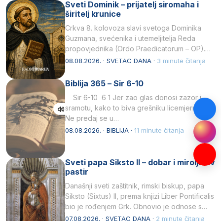
Sveti Dominik – prijatelj siromaha i
širitelj krunice
Crkva 8. kolovoza slavi svetoga Dominika
Guzmana, svećenika i utemeljitelja Reda
propovjednika (Ordo Praedicatorum – OP).
Svojim životom, dubokom ljubavlju prema
08.08.2026. · SVETAC DANA ·
3 minute čitanja
Kristu…
Biblija 365 – Sir 6-10
Sir 6-10 6 1 Jer zao glas donosi zazor i
sramotu, kako to biva grešniku licemjernom.2
Ne predaj se u…
08.08.2026. · BIBLIJA ·
11 minute čitanja
Sveti papa Siksto II – dobar i miroljubiv
pastir
Današnji sveti zaštitnik, rimski biskup, papa
Siksto (Sixtus) II, prema knjizi Liber Pontificalis
bio je rođenjem Grk. Obnovio je odnose s
afričkim…
07.08.2026. · SVETAC DANA ·
2 minute čitanja