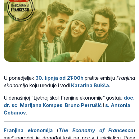
U ponedjeljak
30. lipnja od 21:00h
pratite emisiju
Franjina
ekonomija
koju uređuje i vodi
Katarina Bukša
.
U današnjoj “Ljetnoj školi Franjine ekonomije” gostuju
doc.
dr. sc
.
Marijana Kompes
,
Bruno Petrušić
i
s. Antonia
Čobanov
.
Franjina ekonomija
(
The Economy of Francesco
)
međunarodni je događaj koji na poziv i inicijativu Pape