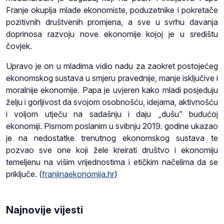
Franje okuplja mlade ekonomiste, poduzetnike i pokretače
pozitivnih društvenih promjena, a sve u svrhu davanja
doprinosa razvoju nove ekonomije kojoj je u središtu
čovjek.
Upravo je on u mladima vidio nadu za zaokret postojećeg
ekonomskog sustava u smjeru pravednije, manje isključive i
moralnije ekonomije. Papa je uvjeren kako mladi posjeduju
želju i gorljivost da svojom osobnošću, idejama, aktivnošću
i voljom utječu na sadašnju i daju „dušu” budućoj
ekonomiji. Pismom poslanim u svibnju 2019. godine ukazao
je na nedostatke trenutnog ekonomskog sustava te
pozvao sve one koji žele kreirati društvo i ekonomiju
temeljenu na višim vrijednostima i etičkim načelima da se
priključe
. (
franjinaekonomija.hr
)
Najnovije vijesti