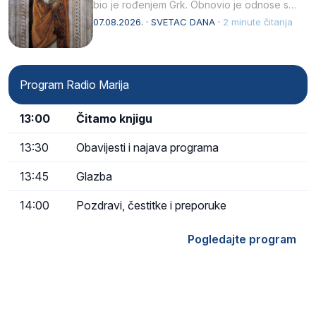
bio je rođenjem Grk. Obnovio je odnose s
afričkim…
07.08.2026. · SVETAC DANA ·
2 minute čitanja
Program Radio Marija
13:00
Čitamo knjigu
13:30
Obavijesti i najava programa
13:45
Glazba
14:00
Pozdravi, čestitke i preporuke
Pogledajte program