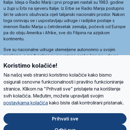
Italije. Ideja o Radio Mariji i prvi program nastali su 1983. godine
u župi u Erbi na sjeveru Italije. Iz Erbe se Radio Marija postupno
širi te uskoro obuhvaća cijeli talijanski nacionalni prostor. Nakon
toga osnivaju se i uspostavljaju udruge i radijske postaje s
imenom Radio Marija u četrdesetak zemalja, počevši od Europe
pa do obiju Amerika i Afrike, sve do Filipina na azijskom
kontinentu.
Sve su nacionalne udruge utemeljene autonomno u svojim
zemljama, a međusobna su povezane preko krovne udruge
pod nazivom Svjetska obitelj Radio Marije (World Family of
Koristimo kolačiće!
Radio Maria). Svjetsku obitelj utemeljilo je sedam članica, među
kojima je i hrvatska Udruga Radio Marija.
Na našoj web stranici koristimo kolačiće kako bismo
osigurali osnovne funkcionalnosti i pravilno funkcioniranje
stranice. Klikom na "Prihvati sve" pristajete na korištenje
svih kolačića. Međutim, možete upravljati svojim
O nama
Radio
Program
Volonteri
Prijatelji
Kontakt
Pravila privatnosti
postavkama kolačića
kako biste dali kontrolirani pristanak.
Kolačići
Uvjeti korištenja
Ova stranica je zaštićena Google reCAPTCHA sustavom
Prihvati sve
Odbij sve