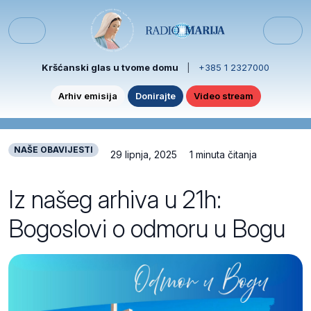
Skip to content
Skip to footer
Menu
Kršćanski glas u tvome domu
|
+385 1 2327000
Arhiv emisija
Donirajte
Video stream
NAŠE OBAVIJESTI
29 lipnja, 2025
1 minuta čitanja
Iz našeg arhiva u 21h:
Bogoslovi o odmoru u Bogu