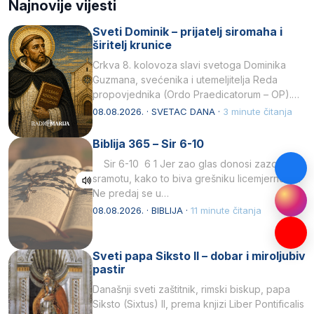
Najnovije vijesti
Sveti Dominik – prijatelj siromaha i
širitelj krunice
Crkva 8. kolovoza slavi svetoga Dominika
Guzmana, svećenika i utemeljitelja Reda
propovjednika (Ordo Praedicatorum – OP).
Svojim životom, dubokom ljubavlju prema
08.08.2026. · SVETAC DANA ·
3 minute čitanja
Kristu…
Biblija 365 – Sir 6-10
Sir 6-10 6 1 Jer zao glas donosi zazor i
sramotu, kako to biva grešniku licemjernom.2
Ne predaj se u…
08.08.2026. · BIBLIJA ·
11 minute čitanja
Sveti papa Siksto II – dobar i miroljubiv
pastir
Današnji sveti zaštitnik, rimski biskup, papa
Siksto (Sixtus) II, prema knjizi Liber Pontificalis