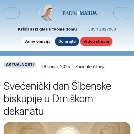
Skip to content
Skip to footer
Menu
Kršćanski glas u tvome domu
|
+385 1 2327000
Arhiv emisija
Donirajte
Video stream
AKTUALNOSTI
26 lipnja, 2025
3 minute čitanja
Svećenički dan Šibenske
biskupije u Drniškom
dekanatu