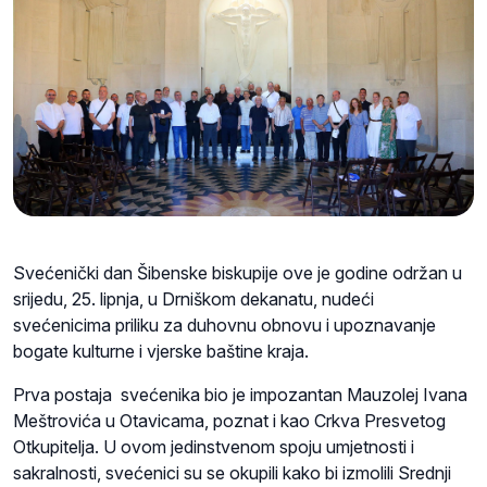
Svećenički dan Šibenske biskupije ove je godine održan u
srijedu, 25. lipnja, u Drniškom dekanatu, nudeći
svećenicima priliku za duhovnu obnovu i upoznavanje
bogate kulturne i vjerske baštine kraja.
Prva postaja svećenika bio je impozantan Mauzolej Ivana
Meštrovića u Otavicama, poznat i kao Crkva Presvetog
Otkupitelja. U ovom jedinstvenom spoju umjetnosti i
sakralnosti, svećenici su se okupili kako bi izmolili Srednji