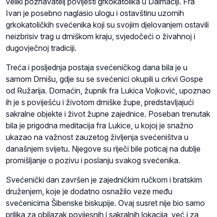
veliki poznavatelj povijesti grkokatolika u Dalmaciji. Fra
Ivan je posebno naglasio ulogu i ostavštinu uzornih
grkokatoličkih svećenika koji su svojim djelovanjem ostavili
neizbrisiv trag u drniškom kraju, svjedočeći o živahnoj i
dugovječnoj tradiciji.
Treća i posljednja postaja svećeničkog dana bila je u
samom Drnišu, gdje su se svećenici okupili u crkvi Gospe
od Ružarija. Domaćin, župnik fra Lukica Vojković, upoznao
ih je s poviješću i životom drniške župe, predstavljajući
sakralne objekte i život župne zajednice. Poseban trenutak
bila je prigodna meditacija fra Lukice, u kojoj je snažno
ukazao na važnost zauzetog življenja svećeništva u
današnjem svijetu. Njegove su riječi bile poticaj na dublje
promišljanje o pozivu i poslanju svakog svećenika.
Svećenički dan završen je zajedničkim ručkom i bratskim
druženjem, koje je dodatno osnažilo veze među
svećenicima Šibenske biskupije. Ovaj susret nije bio samo
prilika za obilazak povijesnih i sakralnih lokacija, već i za