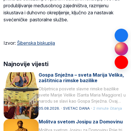
produbljivanje međusobnog zajedništva, razmjenu
iskustava i duhovno okrepljenje, ključno za nastavak
svećeničke pastoralne službe.
Izvor:
Šibenska biskupija
Najnovije vijesti
Gospa Snježna – sveta Marija Velika,
zaštitnica rimske bazilike
Obljetnica posvete slavne rimske bazilike
svete Marije Velike (Santa Maria Maggiore) u
narodu se slavi kao Gospa Snježna. Ovaj
naziv, Sancta Maria…
05.08.2026. · SVETAC DANA ·
2 minute čitanja
Molitva svetom Josipu za Domovinu
Molitva svetom Josipu za Domovinu Prije tri