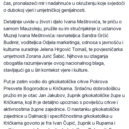
čas, pronalazeći mir i nadahnuće u okruženju koje svjedoči
o dubokoj vjeri i umjetničkoj genijalnosti.
Detaljnije uvide u život i djelo Ivana Meštrovića, te priču o
samom Mauzoleju, pružile su im stručnjakinje iz ustanove
Muzeji Ivana Meštrovića: ravnateljica Sandra Grčić
Budimir, voditeljica Odjela marketinga, odnosa s javnošću i
kulturne suradnje Jelena Hrgović Tomaš, te povjesničarka
umjetnosti Zorana Jurić Šabić. Njihova su izlaganja
obogatila razumijevanje ovog nacionalnog blaga,
stavljajući ga u širi kontekst vjere i kulture.
Put je zatim vodio do grkokatoličke crkve Pokrova
Presvete Bogorodice u Kričkama. Srdačnu dobrodošlicu
pružio im je otac Jan Jakubov, župnik grkokatoličke župe u
Kričkama, koji ih je detaljno upoznao s poviješću crkve i
aktivnostima župne zajednice. O nastanku grkokatoličke
zajednice u Dalmaciji i specifičnostima grkokatolika u
Kričkama govorio je fra Ivan Čupić, župnik u Rupama i