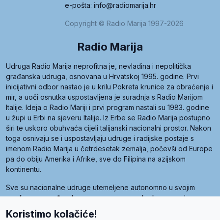
e-pošta: info@radiomarija.hr
Copyright © Radio Marija 1997-2026
Radio Marija
Udruga Radio Marija neprofitna je, nevladina i nepolitička
građanska udruga, osnovana u Hrvatskoj 1995. godine. Prvi
inicijativni odbor nastao je u krilu Pokreta krunice za obraćenje i
mir, a uoči osnutka uspostavljena je suradnja s Radio Marijom
Italije. Ideja o Radio Mariji i prvi program nastali su 1983. godine
u župi u Erbi na sjeveru Italije. Iz Erbe se Radio Marija postupno
širi te uskoro obuhvaća cijeli talijanski nacionalni prostor. Nakon
toga osnivaju se i uspostavljaju udruge i radijske postaje s
imenom Radio Marija u četrdesetak zemalja, počevši od Europe
pa do obiju Amerika i Afrike, sve do Filipina na azijskom
kontinentu.
Sve su nacionalne udruge utemeljene autonomno u svojim
zemljama, a međusobna su povezane preko krovne udruge
pod nazivom Svjetska obitelj Radio Marije (World Family of
Koristimo kolačiće!
Radio Maria). Svjetsku obitelj utemeljilo je sedam članica, među