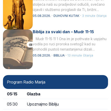
stoljeća naši su pradjedovi odlučili, svečano
izjavili i službeno proglasili da Ti, brižni
Poočime Isusov,…
05.08.2026. · DUHOVNI KUTAK ·
3 minute čitanja
Biblija za svaki dan – Mudr 11-15
Mudr 11-15 11 1 Ona im je pothvate k uspjehu
vodila po ruci proroka svetog2 kad su
prohodili pustoš nenastanjenui dizali…
05.08.2026. · BIBLIJA ·
13 minute čitanja
Program Radio Marija
05:15
Glazba
05:30
Upoznajmo Bibliju