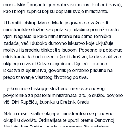
mons. Mile Čančar te generalni vikar mons. Richard Pavlić,
kao i brojni župnici koji su dopratili svoje ministrante.
U homiliji, biskup Marko Medo je govorio o važnosti
ministrantske službe kao puta koji mladima pomaže rasti u
vjeri. Naglasio je kako ministriranje nije samo tehnička
zadaća, već i duboko duhovno iskustvo koje uključuje
molitvu i izgradnju bliskosti s Isusom. Posebno je potaknuo
ministrante da budu uzori u školi i društvu, te da se aktivno
uključuju u život Crkve i zajednice. Dijeleći i osobna
iskustva iz djetinjstva, govornik je ohrabrio prisutne na
prepoznavanje vlastitog životnog poziva.
Tijekom mise biskup je službeno imenovao novog
povjerenika za pastoral ministranata, a tu je službu povjerio
vlč. Dini Rupčiću, župniku u Drežnik Gradu.
Nakon mise i kratke okrjepe, ministranti su se ponovno
okupili u dvorištu Ordinarijata te uputili prema Osnovnoj