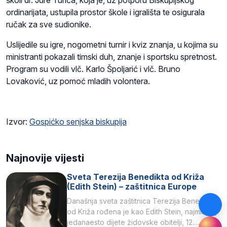
školi dr. Jure Turića, koja je, uz potporu Biskupijskog
ordinarijata, ustupila prostor škole i igrališta te osigurala
ručak za sve sudionike.
Uslijedile su igre, nogometni turnir i kviz znanja, u kojima su
ministranti pokazali timski duh, znanje i sportsku spretnost.
Program su vodili vlč. Karlo Špoljarić i vlč. Bruno
Lovaković, uz pomoć mladih volontera.
Izvor:
Gospićko senjska biskupija
Najnovije vijesti
Sveta Terezija Benedikta od Križa
(Edith Stein) – zaštitnica Europe
Današnja sveta zaštitnica Terezija Benedikta
od Križa rođena je kao Edith Stein, najmlađe,
jedanaesto dijete židovske obitelji, 12.