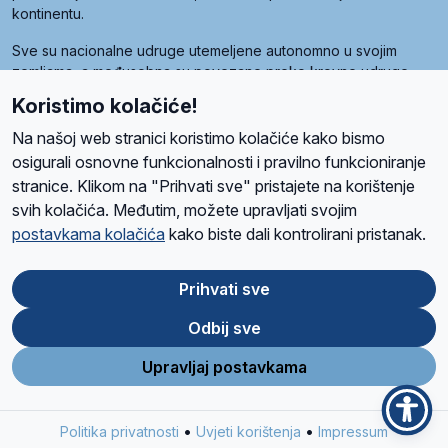
kontinentu.
Sve su nacionalne udruge utemeljene autonomno u svojim
zemljama, a međusobna su povezane preko krovne udruge
pod nazivom Svjetska obitelj Radio Marije (World Family of
Koristimo kolačiće!
Radio Maria). Svjetsku obitelj utemeljilo je sedam članica, među
kojima je i hrvatska Udruga Radio Marija.
Na našoj web stranici koristimo kolačiće kako bismo
osigurali osnovne funkcionalnosti i pravilno funkcioniranje
stranice. Klikom na "Prihvati sve" pristajete na korištenje
svih kolačića. Međutim, možete upravljati svojim
O nama
Radio
Program
Volonteri
Prijatelji
Kontakt
Pravila privatnosti
postavkama kolačića
kako biste dali kontrolirani pristanak.
Kolačići
Uvjeti korištenja
Ova stranica je zaštićena Google reCAPTCHA sustavom
Prihvati sve
Odbij sve
App
Google
Store
Play
Upravljaj postavkama
Design and development
SIK
&
C-Tel
•
•
Politika privatnosti
Uvjeti korištenja
Impressum