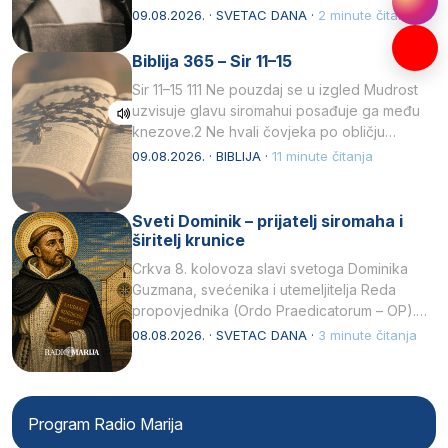
listopada 1891, u Wrocławu…
09.08.2026. · SVETAC DANA ·
2 minute čitanja
Biblija 365 – Sir 11–15
Sir 11–15 111 Ne pouzdaj se u izgled Mudrost
uzvisuje glavu siromahui posađuje ga među
knezove.2 Ne hvali čovjeka po obličju
njegovui…
09.08.2026. · BIBLIJA ·
11 minute čitanja
Sveti Dominik – prijatelj siromaha i
širitelj krunice
Crkva 8. kolovoza slavi svetoga Dominika
Guzmana, svećenika i utemeljitelja Reda
propovjednika (Ordo Praedicatorum – OP).
Svojim životom, dubokom ljubavlju prema
08.08.2026. · SVETAC DANA ·
3 minute čitanja
Kristu…
Program Radio Marija