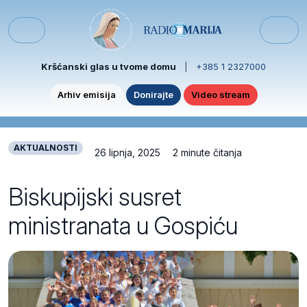
Skip to content
Skip to footer
Menu
Kršćanski glas u tvome domu
|
+385 1 2327000
Arhiv emisija
Donirajte
Video stream
AKTUALNOSTI
26 lipnja, 2025
2 minute čitanja
Biskupijski susret
ministranata u Gospiću