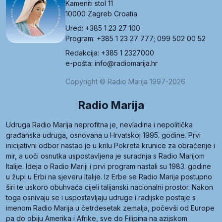
Kameniti stol 11
10000 Zagreb Croatia
Ured: +385 1 23 27 100
Program: +385 1 23 27 777; 099 502 00 52
Redakcija: +385 1 2327000
e-pošta: info@radiomarija.hr
Copyright © Radio Marija 1997-2026
Radio Marija
Udruga Radio Marija neprofitna je, nevladina i nepolitička
građanska udruga, osnovana u Hrvatskoj 1995. godine. Prvi
inicijativni odbor nastao je u krilu Pokreta krunice za obraćenje i
mir, a uoči osnutka uspostavljena je suradnja s Radio Marijom
Italije. Ideja o Radio Mariji i prvi program nastali su 1983. godine
u župi u Erbi na sjeveru Italije. Iz Erbe se Radio Marija postupno
širi te uskoro obuhvaća cijeli talijanski nacionalni prostor. Nakon
toga osnivaju se i uspostavljaju udruge i radijske postaje s
imenom Radio Marija u četrdesetak zemalja, počevši od Europe
pa do obiju Amerika i Afrike, sve do Filipina na azijskom