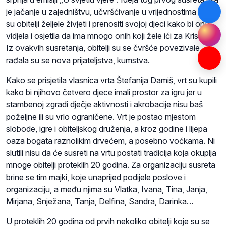
je jačanje u zajedništvu, učvršćivanje u vrijednostima koje
su obitelji željele živjeti i prenositi svojoj djeci kako bi ona
vidjela i osjetila da ima mnogo onih koji žele ići za Kristom.
Iz ovakvih susretanja, obitelji su se čvršće povezivale,
rađala su se nova prijateljstva, kumstva.
Kako se prisjetila vlasnica vrta Štefanija Damiš, vrt su kupili
kako bi njihovo četvero djece imali prostor za igru jer u
stambenoj zgradi dječje aktivnosti i akrobacije nisu baš
poželjne ili su vrlo ograničene. Vrt je postao mjestom
slobode, igre i obiteljskog druženja, a kroz godine i lijepa
oaza bogata raznolikim drvećem, a posebno voćkama. Ni
slutili nisu da će susreti na vrtu postati tradicija koja okuplja
mnoge obitelji proteklih 20 godina. Za organizaciju susreta
brine se tim majki, koje unaprijed podijele poslove i
organizaciju, a među njima su Vlatka, Ivana, Tina, Janja,
Mirjana, Snježana, Tanja, Delfina, Sandra, Darinka…
U proteklih 20 godina od prvih nekoliko obitelji koje su se