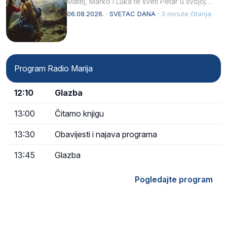
Matej, Marko i Luka te sveti Petar u svojoj
drugoj…
06.08.2026. · SVETAC DANA ·
3 minute čitanja
Program Radio Marija
12:10
Glazba
13:00
Čitamo knjigu
13:30
Obavijesti i najava programa
13:45
Glazba
Pogledajte program