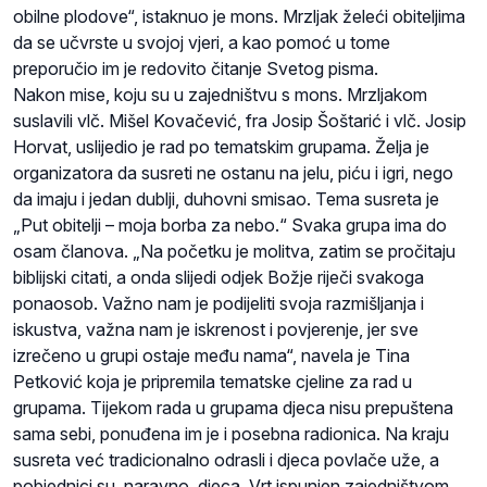
obilne plodove“, istaknuo je mons. Mrzljak želeći obiteljima
da se učvrste u svojoj vjeri, a kao pomoć u tome
preporučio im je redovito čitanje Svetog pisma.
Nakon mise, koju su u zajedništvu s mons. Mrzljakom
suslavili vlč. Mišel Kovačević, fra Josip Šoštarić i vlč. Josip
Horvat, uslijedio je rad po tematskim grupama. Želja je
organizatora da susreti ne ostanu na jelu, piću i igri, nego
da imaju i jedan dublji, duhovni smisao. Tema susreta je
„Put obitelji – moja borba za nebo.“ Svaka grupa ima do
osam članova. „Na početku je molitva, zatim se pročitaju
biblijski citati, a onda slijedi odjek Božje riječi svakoga
ponaosob. Važno nam je podijeliti svoja razmišljanja i
iskustva, važna nam je iskrenost i povjerenje, jer sve
izrečeno u grupi ostaje među nama“, navela je Tina
Petković koja je pripremila tematske cjeline za rad u
grupama. Tijekom rada u grupama djeca nisu prepuštena
sama sebi, ponuđena im je i posebna radionica. Na kraju
susreta već tradicionalno odrasli i djeca povlače uže, a
pobjednici su, naravno, djeca. Vrt ispunjen zajedništvom,