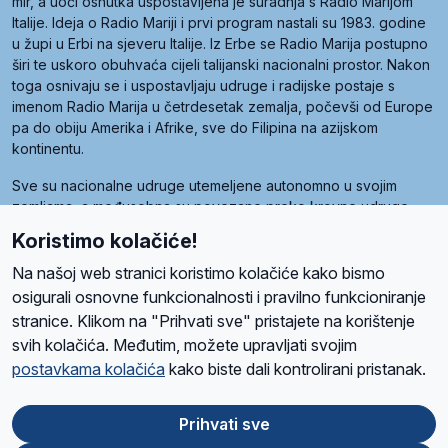
mir, a uoči osnutka uspostavljena je suradnja s Radio Marijom
Italije. Ideja o Radio Mariji i prvi program nastali su 1983. godine
u župi u Erbi na sjeveru Italije. Iz Erbe se Radio Marija postupno
širi te uskoro obuhvaća cijeli talijanski nacionalni prostor. Nakon
toga osnivaju se i uspostavljaju udruge i radijske postaje s
imenom Radio Marija u četrdesetak zemalja, počevši od Europe
pa do obiju Amerika i Afrike, sve do Filipina na azijskom
kontinentu.
Sve su nacionalne udruge utemeljene autonomno u svojim
zemljama, a međusobna su povezane preko krovne udruge
pod nazivom Svjetska obitelj Radio Marije (World Family of
Koristimo kolačiće!
Radio Maria). Svjetsku obitelj utemeljilo je sedam članica, među
kojima je i hrvatska Udruga Radio Marija.
Na našoj web stranici koristimo kolačiće kako bismo
osigurali osnovne funkcionalnosti i pravilno funkcioniranje
stranice. Klikom na "Prihvati sve" pristajete na korištenje
svih kolačića. Međutim, možete upravljati svojim
O nama
Radio
Program
Volonteri
Prijatelji
Kontakt
Pravila privatnosti
postavkama kolačića
kako biste dali kontrolirani pristanak.
Kolačići
Uvjeti korištenja
Ova stranica je zaštićena Google reCAPTCHA sustavom
Prihvati sve