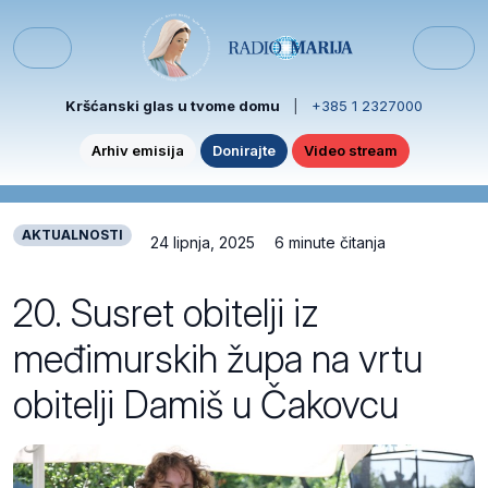
Skip to content
Skip to footer
Menu
Kršćanski glas u tvome domu
|
+385 1 2327000
Arhiv emisija
Donirajte
Video stream
AKTUALNOSTI
24 lipnja, 2025
6 minute čitanja
20. Susret obitelji iz
međimurskih župa na vrtu
obitelji Damiš u Čakovcu