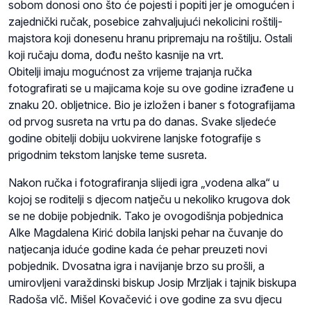
sobom donosi ono što će pojesti i popiti jer je omogućen i
zajednički ručak, posebice zahvaljujući nekolicini roštilj-
majstora koji donesenu hranu pripremaju na roštilju. Ostali
koji ručaju doma, dođu nešto kasnije na vrt.
Obitelji imaju mogućnost za vrijeme trajanja ručka
fotografirati se u majicama koje su ove godine izrađene u
znaku 20. obljetnice. Bio je izložen i baner s fotografijama
od prvog susreta na vrtu pa do danas. Svake sljedeće
godine obitelji dobiju uokvirene lanjske fotografije s
prigodnim tekstom lanjske teme susreta.
Nakon ručka i fotografiranja slijedi igra „vodena alka“ u
kojoj se roditelji s djecom natječu u nekoliko krugova dok
se ne dobije pobjednik. Tako je ovogodišnja pobjednica
Alke Magdalena Kirić dobila lanjski pehar na čuvanje do
natjecanja iduće godine kada će pehar preuzeti novi
pobjednik. Dvosatna igra i navijanje brzo su prošli, a
umirovljeni varaždinski biskup Josip Mrzljak i tajnik biskupa
Radoša vlč. Mišel Kovačević i ove godine za svu djecu