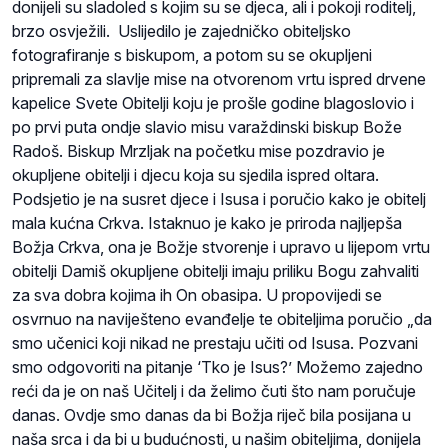
donijeli su sladoled s kojim su se djeca, ali i pokoji roditelj,
brzo osvježili. Uslijedilo je zajedničko obiteljsko
fotografiranje s biskupom, a potom su se okupljeni
pripremali za slavlje mise na otvorenom vrtu ispred drvene
kapelice Svete Obitelji koju je prošle godine blagoslovio i
po prvi puta ondje slavio misu varaždinski biskup Bože
Radoš. Biskup Mrzljak na početku mise pozdravio je
okupljene obitelji i djecu koja su sjedila ispred oltara.
Podsjetio je na susret djece i Isusa i poručio kako je obitelj
mala kućna Crkva. Istaknuo je kako je priroda najljepša
Božja Crkva, ona je Božje stvorenje i upravo u lijepom vrtu
obitelji Damiš okupljene obitelji imaju priliku Bogu zahvaliti
za sva dobra kojima ih On obasipa. U propovijedi se
osvrnuo na naviješteno evanđelje te obiteljima poručio „da
smo učenici koji nikad ne prestaju učiti od Isusa. Pozvani
smo odgovoriti na pitanje ‘Tko je Isus?’ Možemo zajedno
reći da je on naš Učitelj i da želimo čuti što nam poručuje
danas. Ovdje smo danas da bi Božja riječ bila posijana u
naša srca i da bi u budućnosti, u našim obiteljima, donijela