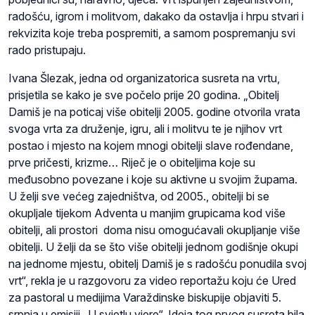
radošću, igrom i molitvom, dakako da ostavlja i hrpu stvari i
rekvizita koje treba pospremiti, a samom pospremanju svi
rado pristupaju.
Ivana Šlezak, jedna od organizatorica susreta na vrtu,
prisjetila se kako je sve počelo prije 20 godina. „Obitelj
Damiš je na poticaj više obitelji 2005. godine otvorila vrata
svoga vrta za druženje, igru, ali i molitvu te je njihov vrt
postao i mjesto na kojem mnogi obitelji slave rođendane,
prve pričesti, krizme… Riječ je o obiteljima koje su
međusobno povezane i koje su aktivne u svojim župama.
U želji sve većeg zajedništva, od 2005., obitelji bi se
okupljale tijekom Adventa u manjim grupicama kod više
obitelji, ali prostori doma nisu omogućavali okupljanje više
obitelji. U želji da se što više obitelji jednom godišnje okupi
na jednome mjestu, obitelj Damiš je s radošću ponudila svoj
vrt“, rekla je u razgovoru za video reportažu koju će Ured
za pastoral u medijima Varaždinske biskupije objaviti 5.
srpnja u emisiji „U svjetlu vjere“. Ideja tog prvog susreta bila