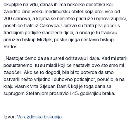
okupljale na vrtu, danas ih ima nekoliko desetaka koji
zajedno čine veliku međimursku obitelj koja broji više od
200 članova, a kojima se nerijetko pridruže i njihovi župnici,
posebice fratri iz Čakovca. Upravo su fratri prvi počeli s
tradicijom podijele sladoleda djeci, a onda je tu tradiciju
preuzeo biskup Mrzljak, poslije njega nastavio biskup
Radoš.
„Nastojat ćemo da se susreti održavaju i dalje. Kad mi stariji
posustanemo, tu su mladi koji će nastaviti ovo što smo mi
započeli. Ako se to dogodi, bila bi to potvrda da smo
ostvarili nešto vrijedno i duhovno poticajno“, poručio je na
kraju vlasnik vrta Stjepan Damiš koji je toga dana sa
suprugom Štefanijom proslavio i 45. godišnjicu braka.
Izvor:
Varaždinska biskupija