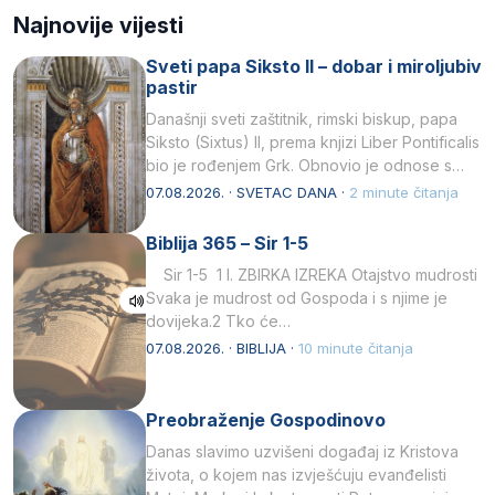
Najnovije vijesti
Sveti papa Siksto II – dobar i miroljubiv
pastir
Današnji sveti zaštitnik, rimski biskup, papa
Siksto (Sixtus) II, prema knjizi Liber Pontificalis
bio je rođenjem Grk. Obnovio je odnose s
afričkim…
07.08.2026. · SVETAC DANA ·
2 minute čitanja
Biblija 365 – Sir 1-5
Sir 1-5 1 I. ZBIRKA IZREKA Otajstvo mudrosti
Svaka je mudrost od Gospoda i s njime je
dovijeka.2 Tko će…
07.08.2026. · BIBLIJA ·
10 minute čitanja
Preobraženje Gospodinovo
Danas slavimo uzvišeni događaj iz Kristova
života, o kojem nas izvješćuju evanđelisti