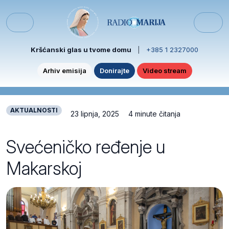
Skip to content
Skip to footer
Menu
Kršćanski glas u tvome domu
|
+385 1 2327000
Arhiv emisija
Donirajte
Video stream
AKTUALNOSTI
23 lipnja, 2025
4 minute čitanja
Svećeničko ređenje u
Makarskoj