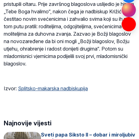
pristupili oltaru. Prije završnog blagoslova uslijedio je himan
„Tebe Boga hvalimo“, nakon čega je nadbiskup Križić
čestitao novim svećenicima i zahvalio svima koji su ih na
tom putu pratili: roditeljima, odgojiteljima, svećenicima i
moliteljima za duhovna zvanja. Zazvao je Božji blagoslov
na novozaređene da bi oni mogli „Božji blagoslov, Božju
utjehu, ohrabrenje i radost donijeti drugima“. Potom su
mladomisnici vjernicima podijelili svoj prvi, mladomisnički
blagoslov.
Izvor:
Splitsko-makarska nadbiskupija
Najnovije vijesti
Sveti papa Siksto II – dobar i miroljubiv