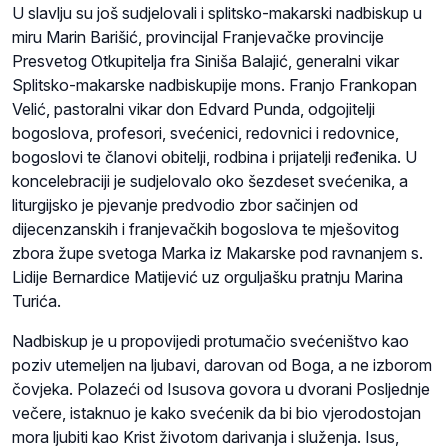
U slavlju su još sudjelovali i splitsko-makarski nadbiskup u
miru Marin Barišić, provincijal Franjevačke provincije
Presvetog Otkupitelja fra Siniša Balajić, generalni vikar
Splitsko-makarske nadbiskupije mons. Franjo Frankopan
Velić, pastoralni vikar don Edvard Punda, odgojitelji
bogoslova, profesori, svećenici, redovnici i redovnice,
bogoslovi te članovi obitelji, rodbina i prijatelji ređenika. U
koncelebraciji je sudjelovalo oko šezdeset svećenika, a
liturgijsko je pjevanje predvodio zbor sačinjen od
dijecenzanskih i franjevačkih bogoslova te mješovitog
zbora župe svetoga Marka iz Makarske pod ravnanjem s.
Lidije Bernardice Matijević uz orguljašku pratnju Marina
Turića.
Nadbiskup je u propovijedi protumačio svećeništvo kao
poziv utemeljen na ljubavi, darovan od Boga, a ne izborom
čovjeka. Polazeći od Isusova govora u dvorani Posljednje
večere, istaknuo je kako svećenik da bi bio vjerodostojan
mora ljubiti kao Krist životom darivanja i služenja. Isus,