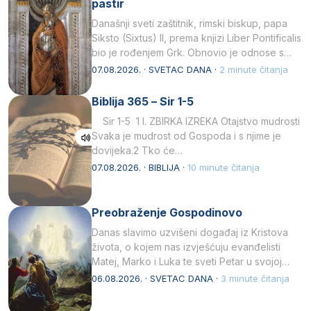
pastir
Današnji sveti zaštitnik, rimski biskup, papa
Siksto (Sixtus) II, prema knjizi Liber Pontificalis
bio je rođenjem Grk. Obnovio je odnose s
afričkim…
07.08.2026. · SVETAC DANA ·
2 minute čitanja
Biblija 365 – Sir 1-5
Sir 1-5 1 I. ZBIRKA IZREKA Otajstvo mudrosti
Svaka je mudrost od Gospoda i s njime je
dovijeka.2 Tko će…
07.08.2026. · BIBLIJA ·
10 minute čitanja
Preobraženje Gospodinovo
Danas slavimo uzvišeni događaj iz Kristova
života, o kojem nas izvješćuju evanđelisti
Matej, Marko i Luka te sveti Petar u svojoj
drugoj…
06.08.2026. · SVETAC DANA ·
3 minute čitanja