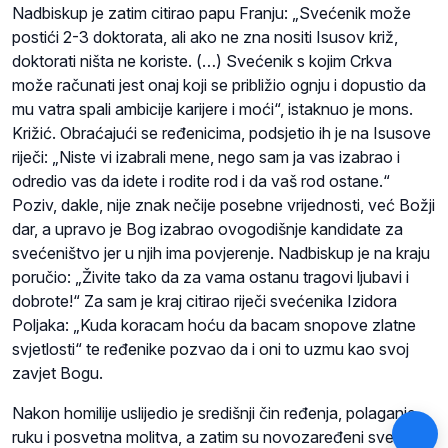
Nadbiskup je zatim citirao papu Franju: „Svećenik može
postići 2-3 doktorata, ali ako ne zna nositi Isusov križ,
doktorati ništa ne koriste. (…) Svećenik s kojim Crkva
može računati jest onaj koji se približio ognju i dopustio da
mu vatra spali ambicije karijere i moći“, istaknuo je mons.
Križić. Obraćajući se ređenicima, podsjetio ih je na Isusove
riječi: „Niste vi izabrali mene, nego sam ja vas izabrao i
odredio vas da idete i rodite rod i da vaš rod ostane.“
Poziv, dakle, nije znak nečije posebne vrijednosti, već Božji
dar, a upravo je Bog izabrao ovogodišnje kandidate za
svećeništvo jer u njih ima povjerenje. Nadbiskup je na kraju
poručio: „Živite tako da za vama ostanu tragovi ljubavi i
dobrote!“ Za sam je kraj citirao riječi svećenika Izidora
Poljaka: „Kuda koracam hoću da bacam snopove zlatne
svjetlosti“ te ređenike pozvao da i oni to uzmu kao svoj
zavjet Bogu.
Nakon homilije uslijedio je središnji čin ređenja, polaganje
ruku i posvetna molitva, a zatim su novozaređeni svećenici