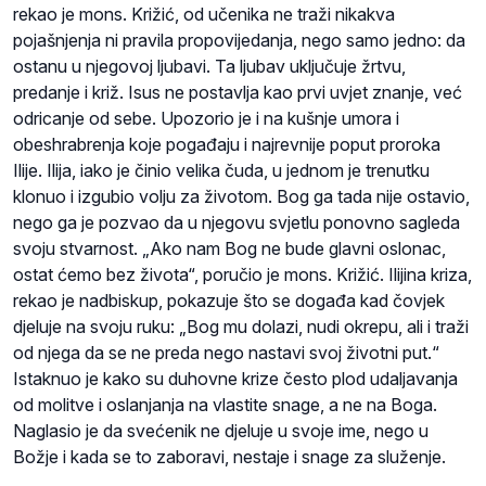
rekao je mons. Križić, od učenika ne traži nikakva
pojašnjenja ni pravila propovijedanja, nego samo jedno: da
ostanu u njegovoj ljubavi. Ta ljubav uključuje žrtvu,
predanje i križ. Isus ne postavlja kao prvi uvjet znanje, već
odricanje od sebe. Upozorio je i na kušnje umora i
obeshrabrenja koje pogađaju i najrevnije poput proroka
Ilije. Ilija, iako je činio velika čuda, u jednom je trenutku
klonuo i izgubio volju za životom. Bog ga tada nije ostavio,
nego ga je pozvao da u njegovu svjetlu ponovno sagleda
svoju stvarnost. „Ako nam Bog ne bude glavni oslonac,
ostat ćemo bez života“, poručio je mons. Križić. Ilijina kriza,
rekao je nadbiskup, pokazuje što se događa kad čovjek
djeluje na svoju ruku: „Bog mu dolazi, nudi okrepu, ali i traži
od njega da se ne preda nego nastavi svoj životni put.“
Istaknuo je kako su duhovne krize često plod udaljavanja
od molitve i oslanjanja na vlastite snage, a ne na Boga.
Naglasio je da svećenik ne djeluje u svoje ime, nego u
Božje i kada se to zaboravi, nestaje i snage za služenje.