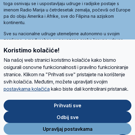
toga osnivaju se i uspostavljaju udruge i radijske postaje s
imenom Radio Marija u četrdesetak zemalja, počevši od Europe
pa do obiju Amerika i Afrike, sve do Filipina na azijskom
kontinentu.
Sve su nacionalne udruge utemeljene autonomno u svojim
zemljama, a međusobna su povezane preko krovne udruge
pod nazivom Svjetska obitelj Radio Marije (World Family of
Koristimo kolačiće!
Radio Maria). Svjetsku obitelj utemeljilo je sedam članica, među
kojima je i hrvatska Udruga Radio Marija.
Na našoj web stranici koristimo kolačiće kako bismo
osigurali osnovne funkcionalnosti i pravilno funkcioniranje
stranice. Klikom na "Prihvati sve" pristajete na korištenje
svih kolačića. Međutim, možete upravljati svojim
O nama
Radio
Program
Volonteri
Prijatelji
Kontakt
Pravila privatnosti
postavkama kolačića
kako biste dali kontrolirani pristanak.
Kolačići
Uvjeti korištenja
Ova stranica je zaštićena Google reCAPTCHA sustavom
Prihvati sve
Odbij sve
App
Google
Store
Play
Upravljaj postavkama