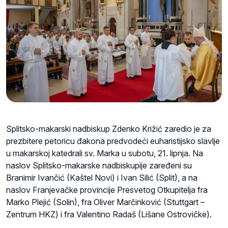
Splitsko-makarski nadbiskup Zdenko Križić zaredio je za
prezbitere petoricu đakona predvodeći euharistijsko slavlje
u makarskoj katedrali sv. Marka u subotu, 21. lipnja. Na
naslov Splitsko-makarske nadbiskupije zaređeni su
Branimir Ivančić (Kaštel Novi) i Ivan Silić (Split), a na
naslov Franjevačke provincije Presvetog Otkupitelja fra
Marko Plejić (Solin), fra Oliver Marčinković (Stuttgart –
Zentrum HKZ) i fra Valentino Radaš (Lišane Ostrovičke).