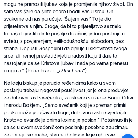
mogu ne prenositi ljubav koja je promijenila njihov život. On
sam vas šalje da širite dobro i bodri vas u srcu. On
svakome od nas poručuje: ‘Šaljem vas!’ To je dio
prijateljstva s njim. Stoga, da bi to prijateljstvo sazrjelo,
trebaš dopustiti da te pošalje da učiniš jedno poslanje u
svijetu, s povjerenjem, velikodušnošću, slobodom, bez
straha. Dopusti Gospodinu da djeluje u skrovitosti tvoga
srca, ali nemoj prestati živjeti u radosti koju ti daje to
nastojanje da se Kristova ljubav i nada po vama prenesu
drugima.” (Papa Franjo, „
Dilexit nos
“)
Na kraju biskup je poručio ređenicima kako u svom
poslanju trebaju njegovati poučljivost jer je ona preduvjet
za duhovni rast svećenika, za iskreno služenje Bogu, Crkvi
i narodu Božjem. „Samo svećenik koji je spreman primiti
pouku može poučavati druge, duhovno rasti i svjedočiti
Kristovo evanđelje onima kojima je poslan.“ Potaknuo ih je
da se u svom svećeničkom poslanju posebno zauzimaju
za obitelji, siromahe, starce i bolesne te je njih i sve