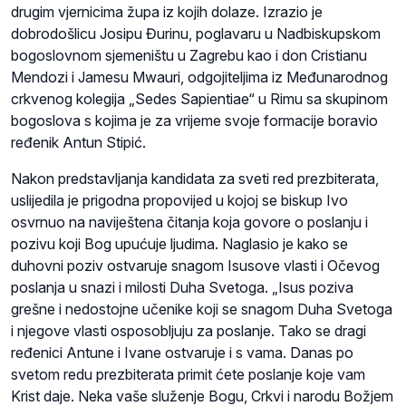
drugim vjernicima župa iz kojih dolaze. Izrazio je
dobrodošlicu Josipu Đurinu, poglavaru u Nadbiskupskom
bogoslovnom sjemeništu u Zagrebu kao i don Cristianu
Mendozi i Jamesu Mwauri, odgojiteljima iz Međunarodnog
crkvenog kolegija „Sedes Sapientiae“ u Rimu sa skupinom
bogoslova s kojima je za vrijeme svoje formacije boravio
ređenik Antun Stipić.
Nakon predstavljanja kandidata za sveti red prezbiterata,
uslijedila je prigodna propovijed u kojoj se biskup Ivo
osvrnuo na naviještena čitanja koja govore o poslanju i
pozivu koji Bog upućuje ljudima. Naglasio je kako se
duhovni poziv ostvaruje snagom Isusove vlasti i Očevog
poslanja u snazi i milosti Duha Svetoga. „Isus poziva
grešne i nedostojne učenike koji se snagom Duha Svetoga
i njegove vlasti osposobljuju za poslanje. Tako se dragi
ređenici Antune i Ivane ostvaruje i s vama. Danas po
svetom redu prezbiterata primit ćete poslanje koje vam
Krist daje. Neka vaše služenje Bogu, Crkvi i narodu Božjem