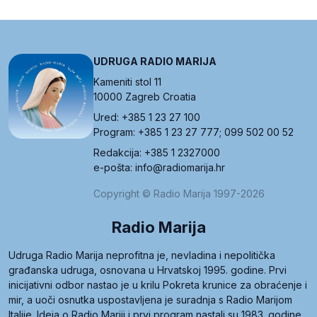
UDRUGA RADIO MARIJA
Kameniti stol 11
10000 Zagreb Croatia
Ured: +385 1 23 27 100
Program: +385 1 23 27 777; 099 502 00 52
Redakcija: +385 1 2327000
e-pošta: info@radiomarija.hr
Copyright © Radio Marija 1997-2026
Radio Marija
Udruga Radio Marija neprofitna je, nevladina i nepolitička
građanska udruga, osnovana u Hrvatskoj 1995. godine. Prvi
inicijativni odbor nastao je u krilu Pokreta krunice za obraćenje i
mir, a uoči osnutka uspostavljena je suradnja s Radio Marijom
Italije. Ideja o Radio Mariji i prvi program nastali su 1983. godine