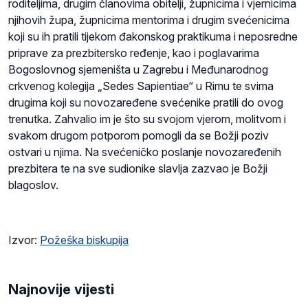
roditeljima, drugim članovima obitelji, župnicima i vjernicima
njihovih župa, župnicima mentorima i drugim svećenicima
koji su ih pratili tijekom đakonskog praktikuma i neposredne
priprave za prezbitersko ređenje, kao i poglavarima
Bogoslovnog sjemeništa u Zagrebu i Međunarodnog
crkvenog kolegija „Sedes Sapientiae“ u Rimu te svima
drugima koji su novozaređene svećenike pratili do ovog
trenutka. Zahvalio im je što su svojom vjerom, molitvom i
svakom drugom potporom pomogli da se Božji poziv
ostvari u njima. Na svećeničko poslanje novozaređenih
prezbitera te na sve sudionike slavlja zazvao je Božji
blagoslov.
Izvor:
Požeška biskupija
Najnovije vijesti