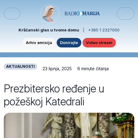
Skip to content
Skip to footer
Menu
Kršćanski glas u tvome domu
|
+385 1 2327000
Arhiv emisija
Donirajte
Video stream
AKTUALNOSTI
23 lipnja, 2025
6 minute čitanja
Prezbitersko ređenje u
požeškoj Katedrali