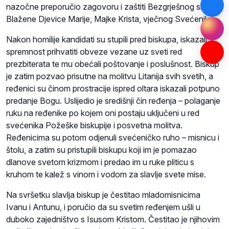
nazočne preporučio zagovoru i zaštiti Bezgrješnog srca
Blažene Djevice Marije, Majke Krista, vječnog Svećenika.
Nakon homilije kandidati su stupili pred biskupa, iskazali
spremnost prihvatiti obveze vezane uz sveti red
prezbiterata te mu obećali poštovanje i poslušnost. Biskup
je zatim pozvao prisutne na molitvu Litanija svih svetih, a
ređenici su činom prostracije ispred oltara iskazali potpuno
predanje Bogu. Uslijedio je središnji čin ređenja – polaganje
ruku na ređenike po kojem oni postaju uključeni u red
svećenika Požeške biskupije i posvetna molitva.
Ređenicima su potom odjenuli svećeničko ruho – misnicu i
štolu, a zatim su pristupili biskupu koji im je pomazao
dlanove svetom krizmom i predao im u ruke pliticu s
kruhom te kalež s vinom i vodom za slavlje svete mise.
Na svršetku slavlja biskup je čestitao mladomisnicima
Ivanu i Antunu, i poručio da su svetim ređenjem ušli u
duboko zajedništvo s Isusom Kristom. Čestitao je njihovim