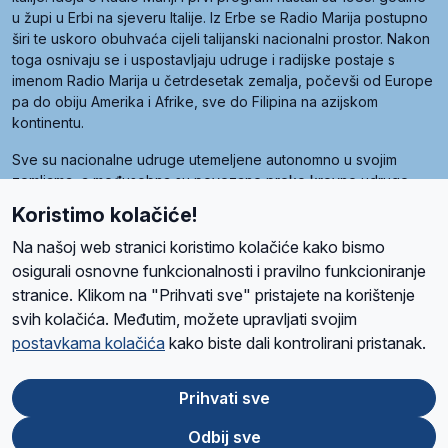
u župi u Erbi na sjeveru Italije. Iz Erbe se Radio Marija postupno
širi te uskoro obuhvaća cijeli talijanski nacionalni prostor. Nakon
toga osnivaju se i uspostavljaju udruge i radijske postaje s
imenom Radio Marija u četrdesetak zemalja, počevši od Europe
pa do obiju Amerika i Afrike, sve do Filipina na azijskom
kontinentu.
Sve su nacionalne udruge utemeljene autonomno u svojim
zemljama, a međusobna su povezane preko krovne udruge
pod nazivom Svjetska obitelj Radio Marije (World Family of
Koristimo kolačiće!
Radio Maria). Svjetsku obitelj utemeljilo je sedam članica, među
kojima je i hrvatska Udruga Radio Marija.
Na našoj web stranici koristimo kolačiće kako bismo
osigurali osnovne funkcionalnosti i pravilno funkcioniranje
stranice. Klikom na "Prihvati sve" pristajete na korištenje
svih kolačića. Međutim, možete upravljati svojim
O nama
Radio
Program
Volonteri
Prijatelji
Kontakt
Pravila privatnosti
postavkama kolačića
kako biste dali kontrolirani pristanak.
Kolačići
Uvjeti korištenja
Ova stranica je zaštićena Google reCAPTCHA sustavom
Prihvati sve
Odbij sve
App
Google