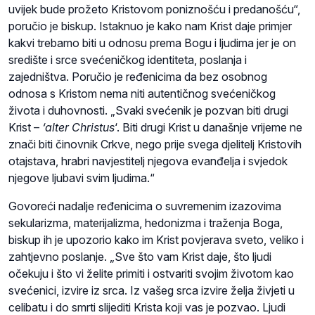
uvijek bude prožeto Kristovom poniznošću i predanošću“,
poručio je biskup. Istaknuo je kako nam Krist daje primjer
kakvi trebamo biti u odnosu prema Bogu i ljudima jer je on
središte i srce svećeničkog identiteta, poslanja i
zajedništva. Poručio je ređenicima da bez osobnog
odnosa s Kristom nema niti autentičnog svećeničkog
života i duhovnosti. „Svaki svećenik je pozvan biti drugi
Krist –
‘alter Christus
‘. Biti drugi Krist u današnje vrijeme ne
znači biti činovnik Crkve, nego prije svega djelitelj Kristovih
otajstava, hrabri navjestitelj njegova evanđelja i svjedok
njegove ljubavi svim ljudima.“
Govoreći nadalje ređenicima o suvremenim izazovima
sekularizma, materijalizma, hedonizma i traženja Boga,
biskup ih je upozorio kako im Krist povjerava sveto, veliko i
zahtjevno poslanje. „Sve što vam Krist daje, što ljudi
očekuju i što vi želite primiti i ostvariti svojim životom kao
svećenici, izvire iz srca. Iz vašeg srca izvire želja živjeti u
celibatu i do smrti slijediti Krista koji vas je pozvao. Ljudi