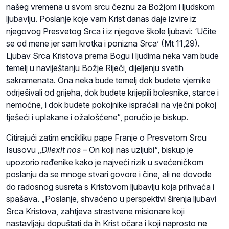
našeg vremena u svom srcu čeznu za Božjom i ljudskom
ljubavlju. Poslanje koje vam Krist danas daje izvire iz
njegovog Presvetog Srca i iz njegove škole ljubavi: ‘Učite
se od mene jer sam krotka i ponizna Srca’ (Mt 11,29).
Ljubav Srca Kristova prema Bogu i ljudima neka vam bude
temelj u naviještanju Božje Riječi, dijeljenju svetih
sakramenata. Ona neka bude temelj dok budete vjernike
odrješivali od grijeha, dok budete krijepili bolesnike, starce i
nemoćne, i dok budete pokojnike ispraćali na vječni pokoj
tješeći i uplakane i ožalošćene“, poručio je biskup.
Citirajući zatim encikliku pape Franje o Presvetom Srcu
Isusovu „
Dilexit nos
– On koji nas uzljubi“, biskup je
upozorio ređenike kako je najveći rizik u svećeničkom
poslanju da se mnoge stvari govore i čine, ali ne dovode
do radosnog susreta s Kristovom ljubavlju koja prihvaća i
spašava. „Poslanje, shvaćeno u perspektivi širenja ljubavi
Srca Kristova, zahtjeva strastvene misionare koji
nastavljaju dopuštati da ih Krist očara i koji naprosto ne