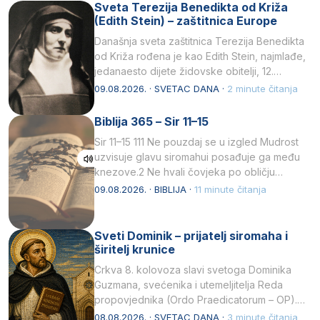
Sveta Terezija Benedikta od Križa
(Edith Stein) – zaštitnica Europe
Današnja sveta zaštitnica Terezija Benedikta
od Križa rođena je kao Edith Stein, najmlađe,
jedanaesto dijete židovske obitelji, 12.
listopada 1891, u Wrocławu…
09.08.2026. · SVETAC DANA ·
2 minute čitanja
Biblija 365 – Sir 11–15
Sir 11–15 111 Ne pouzdaj se u izgled Mudrost
uzvisuje glavu siromahui posađuje ga među
knezove.2 Ne hvali čovjeka po obličju
njegovui…
09.08.2026. · BIBLIJA ·
11 minute čitanja
Sveti Dominik – prijatelj siromaha i
širitelj krunice
Crkva 8. kolovoza slavi svetoga Dominika
Guzmana, svećenika i utemeljitelja Reda
propovjednika (Ordo Praedicatorum – OP).
Svojim životom, dubokom ljubavlju prema
08.08.2026. · SVETAC DANA ·
3 minute čitanja