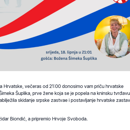
ga Hrvatske, večeras od 21:00 donosimo vam priču hrvatske
Šimeka Šuplika, prve žene koja se je popela na kninsku tvrđavu 
bilježila skidanje srpske zastvae i postavljanje hrvatske zasta
ožidar Biondić, a pripremio Hrvoje Svoboda.