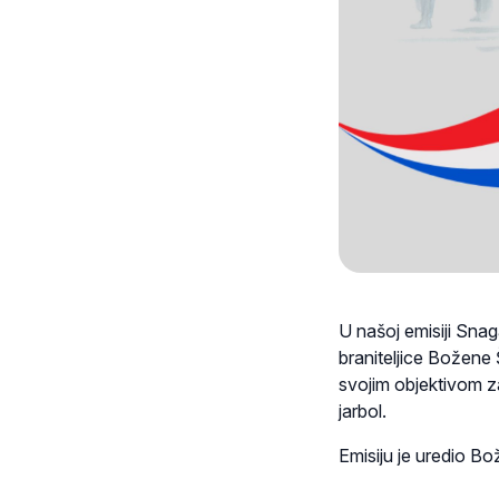
U našoj emisiji Sna
braniteljice Božene 
svojim objektivom za
jarbol.
Emisiju je uredio B