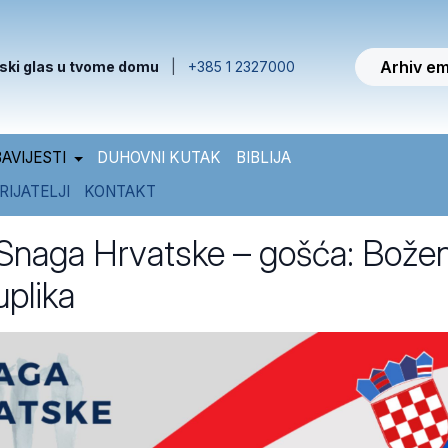
Arhiv em
ski glas u tvome domu
|
+385 1 2327000
AVIJESTI
DUHOVNI KUTAK
BIBLIJA
RIJATELJI
KONTAKT
Snaga Hrvatske – gošća: Bože
plika