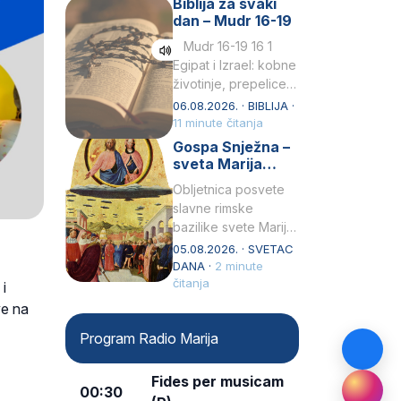
Biblija za svaki
Petar u svojoj
dan – Mudr 16-19
drugoj…
Mudr 16-19 16 1
Egipat i Izrael: kobne
životinje, prepelice
Zato bijahu
06.08.2026. · BIBLIJA ·
primjereno kažnjeni
11 minute čitanja
sličnim životinjamai
Gospa Snježna –
mučeni mnoštvom
sveta Marija
kukaca.2 A narod…
Velika, zaštitnica
Obljetnica posvete
rimske bazilike
slavne rimske
bazilike svete Marije
Velike (Santa Maria
05.08.2026. · SVETAC
Maggiore) u narodu
DANA ·
2 minute
se slavi kao Gospa
čitanja
i
Snježna. Ovaj naziv,
ve na
Sancta Maria…
Program Radio Marija
Fides per musicam
00:30