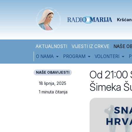
Skip to content
Skip to footer
Kršćan
AKTUALNOSTI
VIJESTI IZ CRKVE
NAŠE OB
O NAMA
PROGRAM
VOLONTERI
P
Od 21:00 
NAŠE OBAVIJESTI
Šimeka Šu
18 lipnja, 2025
1 minuta čitanja