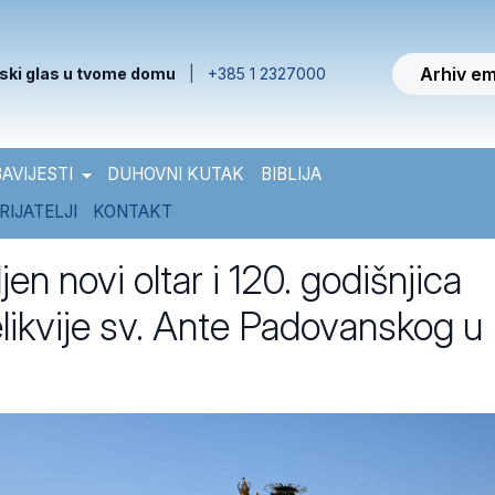
Arhiv em
ski glas u tvome domu
|
+385 1 2327000
AVIJESTI
DUHOVNI KUTAK
BIBLIJA
RIJATELJI
KONTAKT
jen novi oltar i 120. godišnjica
elikvije sv. Ante Padovanskog u