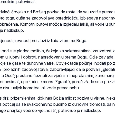
 komotnim putovima”
.
dvlači čovjeka od Božjeg poziva da raste, da se uzdiže prema 
to toga, duša se zadovoljava osrednjošću, izbjegava napor mo
 obraćenja. Komotni putovi možda izgledaju lakši, ali vode u d
 je nadbiskup.
jenosti, revnost proizlazi iz ljubavi prema Bogu.
, ondje je plodna molitva, čežnja za sakramentima, zauzetost 
tom u ljubavi i dobroti, napredovanju prema Bogu. Gdje zavlada
dje se gase te duhovne vatre. Čovjek tada počinje ‘hodati po ze
a i prolaznih zadovoljstava, zaboravljajući da je pozvan „gledati
esna Ocu“; prestane čeznuti za vječnim i neprolaznim, zanemaru
ebesima“, upozorio je mons. Zgrablić, poručivši da smo pozv
e nisu uvijek komotne, ali vode prema nebu.
s drži prizemljenima, dok nas Božja milost poziva u visine. Ne
de poticaj da se svakodnevno budimo iz duhovne tromosti, da 
ego onaj koji vodi do vječnosti“, potaknuo je nadbiskup.