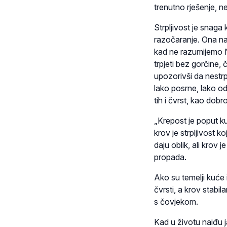
trenutno rješenje, ne
Strpljivost je snaga
razočaranje. Ona nas 
kad ne razumijemo Nj
trpjeti bez gorčine, 
upozorivši da nestrp
lako posrne, lako od
tih i čvrst, kao dob
„Krepost je poput ku
krov je strpljivost k
daju oblik, ali krov 
propada.
Ako su temelji kuće
čvrsti, a krov stabil
s čovjekom.
Kad u životu naiđu j