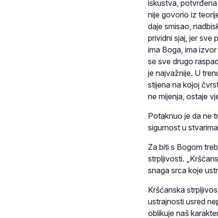
iskustva, potvrđena 
nije govorio iz teor
daje smisao, nadbisk
prividni sjaj, jer s
ima Boga, ima izvor 
se sve drugo raspad
je najvažnije. U tre
stijena na kojoj čvrs
ne mijenja, ostaje v
Potaknuo je da ne t
sigurnost u stvarima
Za biti s Bogom treb
strpljivosti. „Kršća
snaga srca koje ust
Kršćanska strpljivos
ustrajnosti usred nep
oblikuje naš karakte