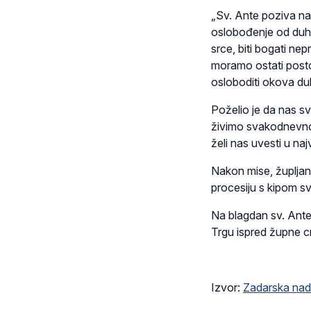
„Sv. Ante poziva na
oslobođenje od duho
srce, biti bogati ne
moramo ostati posto
osloboditi okova duho
Poželio je da nas sv
živimo svakodnevno,
želi nas uvesti u na
Nakon mise, župljani
procesiju s kipom sv.
Na blagdan sv. Ante
Trgu ispred župne c
Izvor:
Zadarska nad