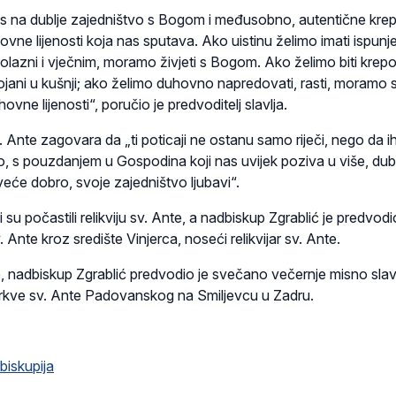
s na dublje zajedništvo s Bogom i međusobno, autentične krepo
vne lijenosti koja nas sputava. Ako uistinu želimo imati ispunj
prolazni i vječnim, moramo živjeti s Bogom. Ako želimo biti krepo
jani u kušnji; ako želimo duhovno napredovati, rasti, moramo 
vne lijenosti“, poručio je predvoditelj slavlja.
. Ante zagovara da „ti poticaji ne ostanu samo riječi, nego da i
 s pouzdanjem u Gospodina koji nas uvijek poziva u više, dubl
jveće dobro, svoje zajedništvo ljubavi“.
 su počastili relikviju sv. Ante, a nadbiskup Zgrablić je predvodi
 Ante kroz središte Vinjerca, noseći relikvijar sv. Ante.
, nadbiskup Zgrablić predvodio je svečano večernje misno slav
rkve sv. Ante Padovanskog na Smiljevcu u Zadru.
biskupija