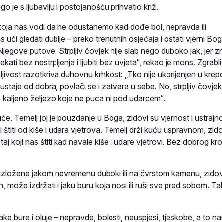
go je s ljubavlju i postojanošću prihvatio križ.
 koja nas vodi da ne odustanemo kad dođe bol, nepravda ili
uči gledati dublje – preko trenutnih osjećaja i ostati vjerni Bog
egove putove. Strpljiv čovjek nije slab nego duboko jak, jer z
čekati bez nestrpljenja i ljubiti bez uvjeta“, rekao je mons. Zgrabli
ljivost razotkriva duhovnu krhkost: „Tko nije ukorijenjen u krepo
ustaje od dobra, povlači se i zatvara u sebe. No, strpljiv čovjek
ro kaljeno željezo koje ne puca ni pod udarcem“.
će. Temelj joj je pouzdanje u Boga, zidovi su vjernost i ustrajno
oji štiti od kiše i udara vjetrova. Temelj drži kuću uspravnom, zido
je taj koji nas štiti kad navale kiše i udare vjetrovi. Bez dobrog k
 izložene jakom nevremenu duboki ili na čvrstom kamenu, zidov
an, može izdržati i jaku buru koja nosi ili ruši sve pred sobom. Tak
ake bure i oluje – nepravde, bolesti, neuspjesi, tjeskobe, a to n