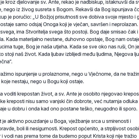
je kroz djelovanje sv. Ante, rekao je nadbiskup, istaknuvši da s
ije, nego iz živog susreta s Bogom. Rekavši da Bog ispunjava čo
up je poručio: „U Božjoj prisutnosti sve dobiva svoje mjesto i 
ve postaje samo odsjaj Onoga koji je vječan, savršen i neprolazan
svega, ima Stvoritelja svega što postoji. Bog daje smisao čak 
a. Kada materijalno nestane, duhovno opstaje, Bog nam ostaje 
nucima tuge, Bog je naša utjeha. Kada se sve oko nas ruši, On j
to stoji naš život. Kada ljubav izblijedi među ljudima, Njegova l
ječna“.
ražimo ispunjenje u prolaznome, nego u Vječnome, da ne traž
 koje nestaju, nego u Bogu koji ostaje.
a voditi krepostan život, a sv. Ante je osobito njegovao krepos
nske kreposti nisu samo vanjski čin dobrote, već nutarnja odluka v
raje u dobru i onda kad ono postane teško, neugodno ili sporo.
t je aktivno pouzdanje u Boga, vježbanje srca u smirenosti i
ravde, boli ili nesigurnosti. Krepost općenito, a strpljivost osobi
r i vodi nas prema tome da budemo poput Krista koji nije tražio