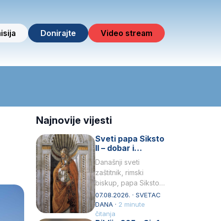
isija
Donirajte
Video stream
Najnovije vijesti
Sveti papa Siksto
II – dobar i
miroljubiv pastir
Današnji sveti
zaštitnik, rimski
biskup, papa Siksto
(Sixtus) II, prema
07.08.2026. · SVETAC
knjizi Liber
DANA ·
2 minute
Pontificalis bio je
čitanja