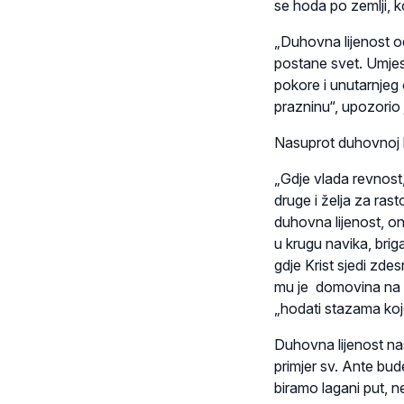
se hoda po zemlji,
„Duhovna lijenost o
postane svet. Umjes
pokore i unutarnjeg
prazninu“, upozorio
Nasuprot duhovnoj li
„Gdje vlada revnost
druge i želja za ras
duhovna lijenost, on
u krugu navika, brig
gdje Krist sjedi zd
mu je domovina na n
„hodati stazama koj
Duhovna lijenost na
primjer sv. Ante bu
biramo lagani put, n