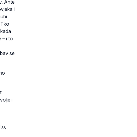
v. Ante
vjeka i
gubi
. Tko
i kada
– i to
e
jubav se
imo
t
olje i
to,