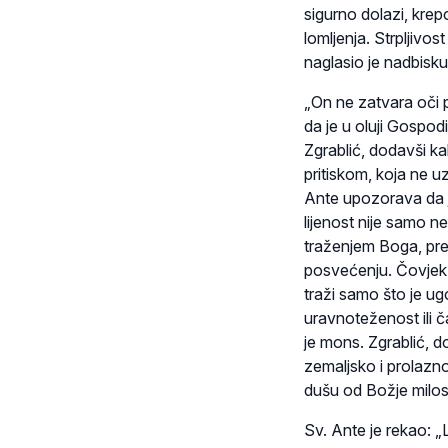
sigurno dolazi, krepo
lomljenja. Strpljivos
naglasio je nadbiskup
„On ne zatvara oči 
da je u oluji Gospod
Zgrablić, dodavši k
pritiskom, koja ne 
Ante upozorava da j
lijenost nije samo n
traženjem Boga, pres
posvećenju. Čovjek
traži samo što je ug
uravnoteženost ili ča
je mons. Zgrablić, d
zemaljsko i prolazno
dušu od Božje milos
Sv. Ante je rekao: „