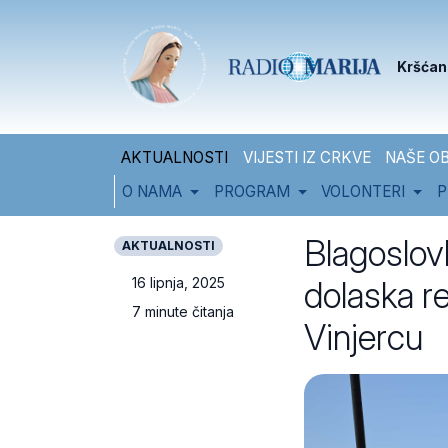
Skip to content
Skip to footer
Kršćan
AKTUALNOSTI
VIJESTI IZ CRKVE
NAŠE OB
O NAMA
PROGRAM
VOLONTERI
P
Blagoslovl
AKTUALNOSTI
dolaska r
16 lipnja, 2025
7 minute čitanja
Vinjercu