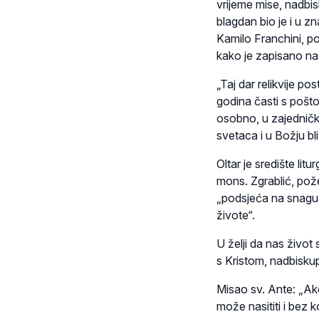
vrijeme mise, nadbis
blagdan bio je i u zn
Kamilo Franchini, po
kako je zapisano na p
„Taj dar relikvije p
godina časti s pošto
osobno, u zajedničkoj
svetaca i u Božju bl
Oltar je središte lit
mons. Zgrablić, požel
„podsjeća na snagu s
živote“.
U želji da nas život
s Kristom, nadbiskup
Misao sv. Ante: „Ako
može nasititi i bez 