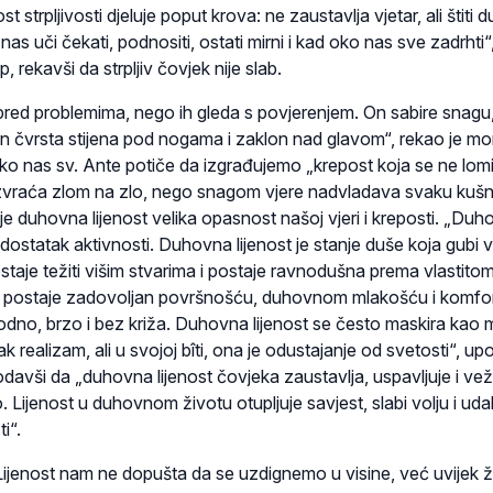
st strpljivosti djeluje poput krova: ne zaustavlja vjetar, ali štiti 
t nas uči čekati, podnositi, ostati mirni i kad oko nas sve zadrhti“
, rekavši da strpljiv čovjek nije slab.
pred problemima, nego ih gleda s povjerenjem. On sabire snagu
in čvrsta stijena pod nogama i zaklon nad glavom“, rekao je mo
ako nas sv. Ante potiče da izgrađujemo „krepost koja se ne lom
uzvraća zlom na zlo, nego snagom vjere nadvladava svaku kušnj
e duhovna lijenost velika opasnost našoj vjeri i kreposti. „Du
edostatak aktivnosti. Duhovna lijenost je stanje duše koja gubi v
taje težiti višim stvarima i postaje ravnodušna prema vlastito
 postaje zadovoljan površnošću, duhovnom mlakošću i komfo
odno, brzo i bez križa. Duhovna lijenost se često maskira kao m
k realizam, ali u svojoj bîti, ona je odustajanje od svetosti“, up
odavši da „duhovna lijenost čovjeka zaustavlja, uspavljuje i ve
. Lijenost u duhovnom životu otupljuje savjest, slabi volju i uda
ti“.
Lijenost nam ne dopušta da se uzdignemo u visine, već uvijek ž