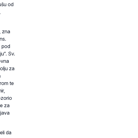
dušu od
,
, zna
ns.
i pod
u“. Sv.
hovna
olju za
m
rom te
ir,
ozorio
že za
ljava
eli da