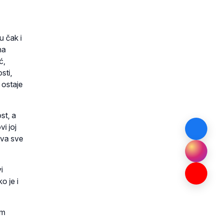
u čak i
na
ć,
sti,
 ostaje
st, a
vi joj
rova sve
i
o je i
am