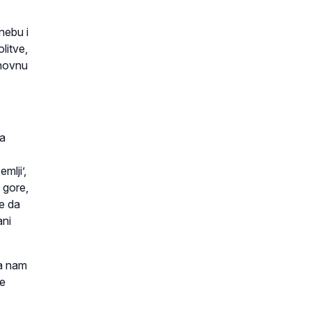
nebu i
litve,
uhovnu
za
mlji’,
 gore,
je da
ani
ka nam
ne