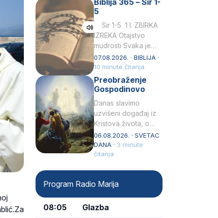
Biblija 365 – Sir 1-
rođenjem Grk.
5
Obnovio je odnose s
afričkim…
Sir 1-5 1 I. ZBIRKA
IZREKA Otajstvo
mudrosti Svaka je
mudrost od Gospoda
07.08.2026. · BIBLIJA ·
i s njime je dovijeka.2
10 minute čitanja
Tko će…
Preobraženje
Gospodinovo
Danas slavimo
uzvišeni događaj iz
Kristova života, o
kojem nas izvješćuju
06.08.2026. · SVETAC
evanđelisti Matej,
DANA ·
3 minute
Marko i Luka te sveti
čitanja
Petar u svojoj
drugoj…
Program Radio Marija
noj
08:05
Glazba
blić.Za