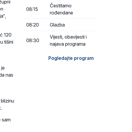
župni
Čestitamo
on
08:15
rođendane
a“,
08:20
Glazba
eć 120
Vijesti, obavijesti i
08:30
 tišini
najava programa
Pogledajte program
 je
 da nas
blizinu
.
te sam