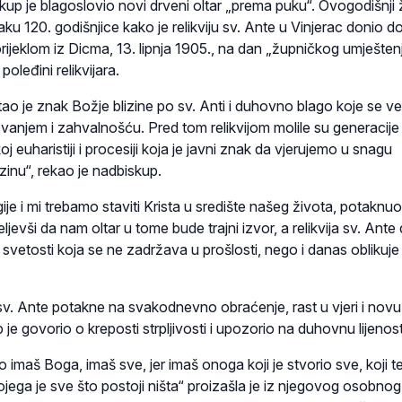
kup je blagoslovio novi drveni oltar „prema puku“. Ovogodišnji 
aku 120. godišnjice kako je relikviju sv. Ante u Vinjerac donio d
rijeklom iz Dicma, 13. lipnja 1905., na dan „župničkog umještenj
oleđini relikvijara.
ostao je znak Božje blizine po sv. Anti i duhovno blago koje se v
vanjem i zahvalnošću. Pred tom relikvijom molile su generacije u
 euharistiji i procesiji koja je javni znak da vjerujemo u snagu
izinu“, rekao je nadbiskup.
urgije i mi trebamo staviti Krista u središte našeg života, potaknuo
jevši da nam oltar u tome bude trajni izvor, a relikvija sv. Ante
vetosti koja se ne zadržava u prošlosti, nego i danas oblikuje
 sv. Ante potakne na svakodnevno obraćenje, rast u vjeri i novu 
 je govorio o kreposti strpljivosti i upozorio na duhovnu lijenost
 imaš Boga, imaš sve, jer imaš onoga koji je stvorio sve, koji 
kojega je sve što postoji ništa“ proizašla je iz njegovog osobnog