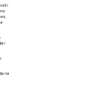
sti i
eno
sni,
se
h
je i
o
lje na