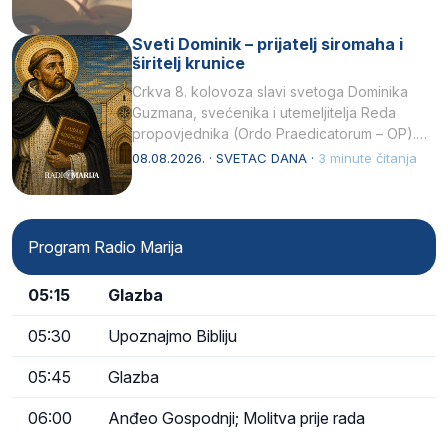
Sveti Dominik – prijatelj siromaha i
širitelj krunice
Crkva 8. kolovoza slavi svetoga Dominika
Guzmana, svećenika i utemeljitelja Reda
propovjednika (Ordo Praedicatorum – OP).
Svojim životom, dubokom ljubavlju prema
08.08.2026. · SVETAC DANA ·
3 minute čitanja
Kristu…
Program Radio Marija
05:15
Glazba
05:30
Upoznajmo Bibliju
05:45
Glazba
06:00
Anđeo Gospodnji; Molitva prije rada