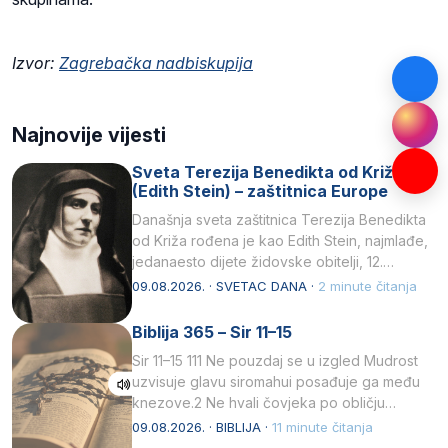
Izvor:
Zagrebačka nadbiskupija
Najnovije vijesti
Sveta Terezija Benedikta od Križa
(Edith Stein) – zaštitnica Europe
Današnja sveta zaštitnica Terezija Benedikta
od Križa rođena je kao Edith Stein, najmlađe,
jedanaesto dijete židovske obitelji, 12.
listopada 1891, u Wrocławu…
09.08.2026. · SVETAC DANA ·
2 minute čitanja
Biblija 365 – Sir 11–15
Sir 11–15 111 Ne pouzdaj se u izgled Mudrost
uzvisuje glavu siromahui posađuje ga među
knezove.2 Ne hvali čovjeka po obličju
njegovui…
09.08.2026. · BIBLIJA ·
11 minute čitanja