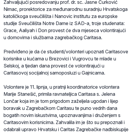
Zahvaljujući posredovanju prof. dr. sc. Jasne Ćurković
Nimac, prorektorice za međunarodnu suradnju Hrvatskoga
katoličkoga sveučilišta i Nanovic institutu za europske
studije Sveučilišta Notre Dame iz SAD-a, troje studenata:
Grace, Aaliyah i Don provest će dva mjeseca volontirajući
u domovima i službama zagrebačkog Caritasa.
Predviđeno je da će studenti/volonteri upoznati Caritasove
korisnike u kućama u Brezovici i Vugrovcu te mlade u
Selskoj, a tjedan dana provest će volontirajući u
Caritasovoj socijalnoj samoposluzi u Gajnicama.
Volontere je 11. lipnja, u pratnji koordinatorice volontera
Marije Stanešić, primila ravnateljica Caritasa s. Jelena
Lončar koja im je tom prigodom zaželjela ugodan i lijep
boravak u Zagrebačkom Caritasu te puno vedrih dana
bogatih novim iskustvima, upoznavanjima i druženjem s
Caritasovim korisnicima. Zahvalila im je što su prepoznali i
odabrali upravo Hrvatsku i Caritas Zagrebačke nadbiskupije