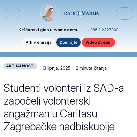
Skip to content
Skip to footer
Menu
Kršćanski glas u tvome domu
|
+385 1 2327000
Arhiv emisija
Donirajte
Video stream
AKTUALNOSTI
13 lipnja, 2025
2 minute čitanja
Studenti volonteri iz SAD-a
započeli volonterski
angažman u Caritasu
Zagrebačke nadbiskupije