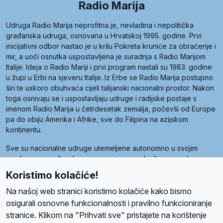
Radio Marija
Udruga Radio Marija neprofitna je, nevladina i nepolitička
građanska udruga, osnovana u Hrvatskoj 1995. godine. Prvi
inicijativni odbor nastao je u krilu Pokreta krunice za obraćenje i
mir, a uoči osnutka uspostavljena je suradnja s Radio Marijom
Italije. Ideja o Radio Mariji i prvi program nastali su 1983. godine
u župi u Erbi na sjeveru Italije. Iz Erbe se Radio Marija postupno
širi te uskoro obuhvaća cijeli talijanski nacionalni prostor. Nakon
toga osnivaju se i uspostavljaju udruge i radijske postaje s
imenom Radio Marija u četrdesetak zemalja, počevši od Europe
pa do obiju Amerika i Afrike, sve do Filipina na azijskom
kontinentu.
Sve su nacionalne udruge utemeljene autonomno u svojim
zemljama, a međusobna su povezane preko krovne udruge
pod nazivom Svjetska obitelj Radio Marije (World Family of
Koristimo kolačiće!
Radio Maria). Svjetsku obitelj utemeljilo je sedam članica, među
kojima je i hrvatska Udruga Radio Marija.
Na našoj web stranici koristimo kolačiće kako bismo
osigurali osnovne funkcionalnosti i pravilno funkcioniranje
stranice. Klikom na "Prihvati sve" pristajete na korištenje