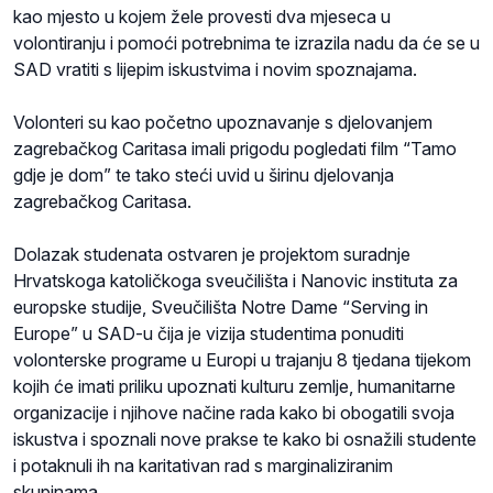
kao mjesto u kojem žele provesti dva mjeseca u
volontiranju i pomoći potrebnima te izrazila nadu da će se u
SAD vratiti s lijepim iskustvima i novim spoznajama.
Volonteri su kao početno upoznavanje s djelovanjem
zagrebačkog Caritasa imali prigodu pogledati film “Tamo
gdje je dom” te tako steći uvid u širinu djelovanja
zagrebačkog Caritasa.
Dolazak studenata ostvaren je projektom suradnje
Hrvatskoga katoličkoga sveučilišta i Nanovic instituta za
europske studije, Sveučilišta Notre Dame “Serving in
Europe” u SAD-u čija je vizija studentima ponuditi
volonterske programe u Europi u trajanju 8 tjedana tijekom
kojih će imati priliku upoznati kulturu zemlje, humanitarne
organizacije i njihove načine rada kako bi obogatili svoja
iskustva i spoznali nove prakse te kako bi osnažili studente
i potaknuli ih na karitativan rad s marginaliziranim
skupinama.