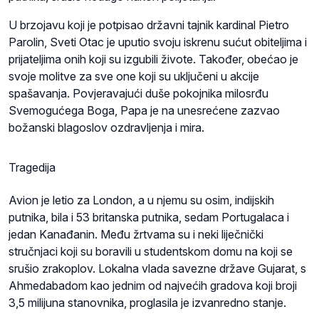
U brzojavu koji je potpisao državni tajnik kardinal Pietro
Parolin, Sveti Otac je uputio svoju iskrenu sućut obiteljima i
prijateljima onih koji su izgubili živote. Također, obećao je
svoje molitve za sve one koji su uključeni u akcije
spašavanja. Povjeravajući duše pokojnika milosrđu
Svemogućega Boga, Papa je na unesrećene zazvao
božanski blagoslov ozdravljenja i mira.
Tragedija
Avion je letio za London, a u njemu su osim, indijskih
putnika, bila i 53 britanska putnika, sedam Portugalaca i
jedan Kanađanin. Među žrtvama su i neki liječnički
stručnjaci koji su boravili u studentskom domu na koji se
srušio zrakoplov. Lokalna vlada savezne države Gujarat, s
Ahmedabadom kao jednim od najvećih gradova koji broji ​​
3,5 milijuna stanovnika, proglasila je izvanredno stanje.