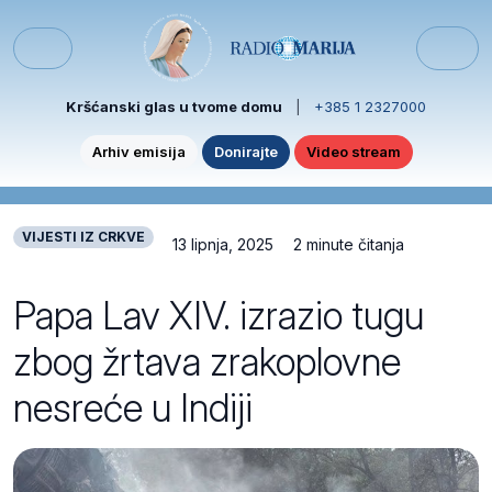
Skip to content
Skip to footer
Menu
Kršćanski glas u tvome domu
|
+385 1 2327000
Arhiv emisija
Donirajte
Video stream
VIJESTI IZ CRKVE
13 lipnja, 2025
2 minute čitanja
Papa Lav XIV. izrazio tugu
zbog žrtava zrakoplovne
nesreće u Indiji