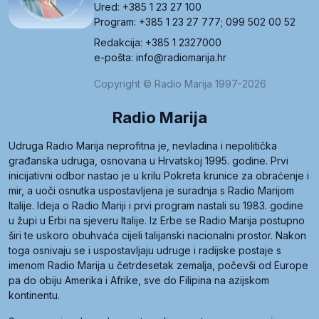
Ured: +385 1 23 27 100
Program: +385 1 23 27 777; 099 502 00 52
Redakcija: +385 1 2327000
e-pošta: info@radiomarija.hr
Copyright © Radio Marija 1997-2026
Radio Marija
Udruga Radio Marija neprofitna je, nevladina i nepolitička
građanska udruga, osnovana u Hrvatskoj 1995. godine. Prvi
inicijativni odbor nastao je u krilu Pokreta krunice za obraćenje i
mir, a uoči osnutka uspostavljena je suradnja s Radio Marijom
Italije. Ideja o Radio Mariji i prvi program nastali su 1983. godine
u župi u Erbi na sjeveru Italije. Iz Erbe se Radio Marija postupno
širi te uskoro obuhvaća cijeli talijanski nacionalni prostor. Nakon
toga osnivaju se i uspostavljaju udruge i radijske postaje s
imenom Radio Marija u četrdesetak zemalja, počevši od Europe
pa do obiju Amerika i Afrike, sve do Filipina na azijskom
kontinentu.