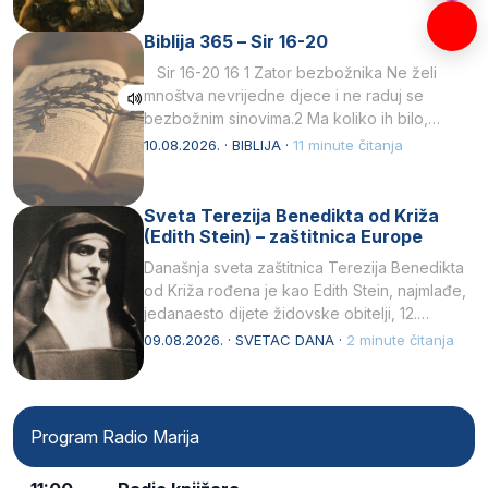
Biblija 365 – Sir 16-20
Sir 16-20 16 1 Zator bezbožnika Ne želi
mnoštva nevrijedne djece i ne raduj se
bezbožnim sinovima.2 Ma koliko ih bilo,…
10.08.2026. · BIBLIJA ·
11 minute čitanja
Sveta Terezija Benedikta od Križa
(Edith Stein) – zaštitnica Europe
Današnja sveta zaštitnica Terezija Benedikta
od Križa rođena je kao Edith Stein, najmlađe,
jedanaesto dijete židovske obitelji, 12.
listopada 1891, u Wrocławu…
09.08.2026. · SVETAC DANA ·
2 minute čitanja
Program Radio Marija