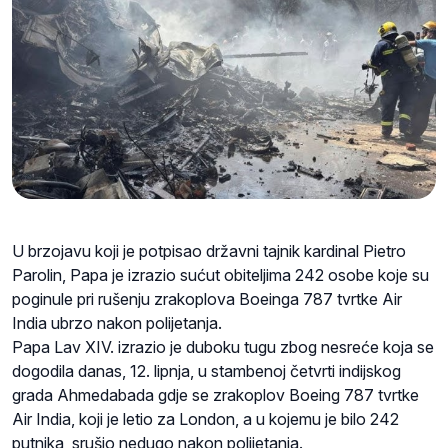
U brzojavu koji je potpisao državni tajnik kardinal Pietro
Parolin, Papa je izrazio sućut obiteljima 242 osobe koje su
poginule pri rušenju zrakoplova Boeinga 787 tvrtke Air
India ubrzo nakon polijetanja.
Papa Lav XIV. izrazio je duboku tugu zbog nesreće koja se
dogodila danas, 12. lipnja, u stambenoj četvrti indijskog
grada Ahmedabada gdje se zrakoplov Boeing 787 tvrtke
Air India, koji je letio za London, a u kojemu je bilo 242
putnika, srušio nedugo nakon polijetanja.