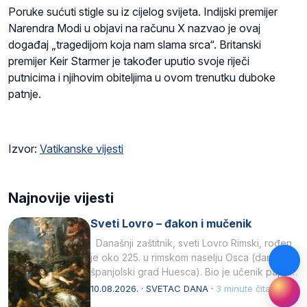
Poruke sućuti stigle su iz cijelog svijeta. Indijski premijer
Narendra Modi u objavi na računu X nazvao je ovaj
događaj „tragedijom koja nam slama srca“. Britanski
premijer Keir Starmer je također uputio svoje riječi
putnicima i njihovim obiteljima u ovom trenutku duboke
patnje.
Izvor:
Vatikanske vijesti
Najnovije vijesti
Sveti Lovro – đakon i mučenik
Današnji zaštitnik, sveti Lovro Rimski, rođen
je oko 225. u rimskom naselju Osca (danas
španjolski grad Huesca). Bio je učenik pape…
10.08.2026. · SVETAC DANA ·
3 minute čitanja