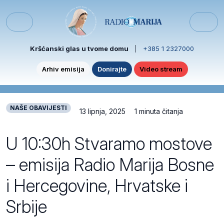
Skip to content
Skip to footer
Menu
Kršćanski glas u tvome domu
|
+385 1 2327000
Arhiv emisija
Donirajte
Video stream
NAŠE OBAVIJESTI
13 lipnja, 2025
1 minuta čitanja
U 10:30h Stvaramo mostove
– emisija Radio Marija Bosne
i Hercegovine, Hrvatske i
Srbije