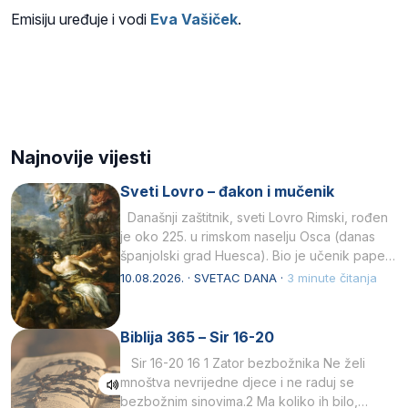
Emisiju uređuje i vodi
Eva Vašiček
.
Najnovije vijesti
Sveti Lovro – đakon i mučenik
Današnji zaštitnik, sveti Lovro Rimski, rođen
je oko 225. u rimskom naselju Osca (danas
španjolski grad Huesca). Bio je učenik pape…
10.08.2026. · SVETAC DANA ·
3 minute čitanja
Biblija 365 – Sir 16-20
Sir 16-20 16 1 Zator bezbožnika Ne želi
mnoštva nevrijedne djece i ne raduj se
bezbožnim sinovima.2 Ma koliko ih bilo,…