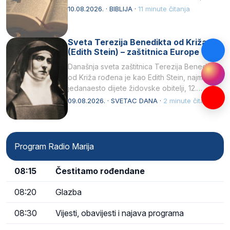
10.08.2026. · BIBLIJA ·
11 minute čitanja
Sveta Terezija Benedikta od Križa
(Edith Stein) – zaštitnica Europe
Današnja sveta zaštitnica Terezija Benedikta
od Križa rođena je kao Edith Stein, najmlađe,
jedanaesto dijete židovske obitelji, 12.
listopada 1891, u Wrocławu…
09.08.2026. · SVETAC DANA ·
2 minute čitanja
Program Radio Marija
08:15
Čestitamo rođendane
08:20
Glazba
08:30
Vijesti, obavijesti i najava programa