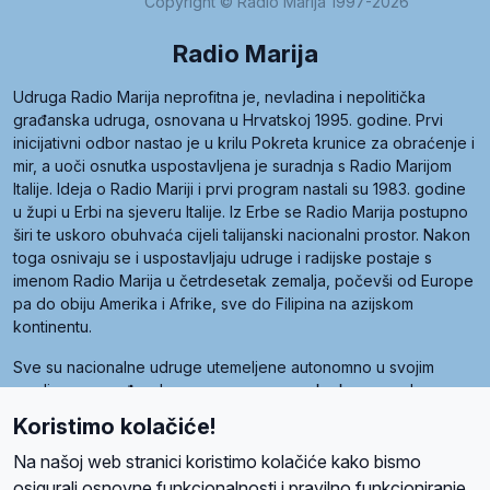
Copyright © Radio Marija 1997-2026
Radio Marija
Udruga Radio Marija neprofitna je, nevladina i nepolitička
građanska udruga, osnovana u Hrvatskoj 1995. godine. Prvi
inicijativni odbor nastao je u krilu Pokreta krunice za obraćenje i
mir, a uoči osnutka uspostavljena je suradnja s Radio Marijom
Italije. Ideja o Radio Mariji i prvi program nastali su 1983. godine
u župi u Erbi na sjeveru Italije. Iz Erbe se Radio Marija postupno
širi te uskoro obuhvaća cijeli talijanski nacionalni prostor. Nakon
toga osnivaju se i uspostavljaju udruge i radijske postaje s
imenom Radio Marija u četrdesetak zemalja, počevši od Europe
pa do obiju Amerika i Afrike, sve do Filipina na azijskom
kontinentu.
Sve su nacionalne udruge utemeljene autonomno u svojim
zemljama, a međusobna su povezane preko krovne udruge
pod nazivom Svjetska obitelj Radio Marije (World Family of
Koristimo kolačiće!
Radio Maria). Svjetsku obitelj utemeljilo je sedam članica, među
kojima je i hrvatska Udruga Radio Marija.
Na našoj web stranici koristimo kolačiće kako bismo
osigurali osnovne funkcionalnosti i pravilno funkcioniranje