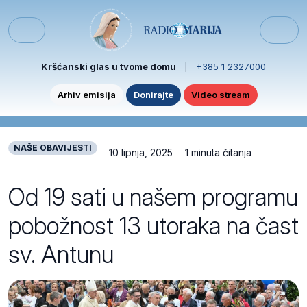
Skip to content
Skip to footer
Menu
Kršćanski glas u tvome domu
|
+385 1 2327000
Arhiv emisija
Donirajte
Video stream
NAŠE OBAVIJESTI
10 lipnja, 2025
1 minuta čitanja
Od 19 sati u našem programu
pobožnost 13 utoraka na čast
sv. Antunu