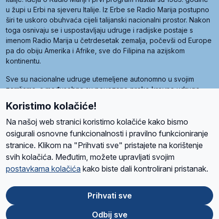
u župi u Erbi na sjeveru Italije. Iz Erbe se Radio Marija postupno
širi te uskoro obuhvaća cijeli talijanski nacionalni prostor. Nakon
toga osnivaju se i uspostavljaju udruge i radijske postaje s
imenom Radio Marija u četrdesetak zemalja, počevši od Europe
pa do obiju Amerika i Afrike, sve do Filipina na azijskom
kontinentu.
Sve su nacionalne udruge utemeljene autonomno u svojim
zemljama, a međusobna su povezane preko krovne udruge
pod nazivom Svjetska obitelj Radio Marije (World Family of
Koristimo kolačiće!
Radio Maria). Svjetsku obitelj utemeljilo je sedam članica, među
kojima je i hrvatska Udruga Radio Marija.
Na našoj web stranici koristimo kolačiće kako bismo
osigurali osnovne funkcionalnosti i pravilno funkcioniranje
stranice. Klikom na "Prihvati sve" pristajete na korištenje
svih kolačića. Međutim, možete upravljati svojim
O nama
Radio
Program
Volonteri
Prijatelji
Kontakt
Pravila privatnosti
postavkama kolačića
kako biste dali kontrolirani pristanak.
Kolačići
Uvjeti korištenja
Ova stranica je zaštićena Google reCAPTCHA sustavom
Prihvati sve
Odbij sve
App
Google