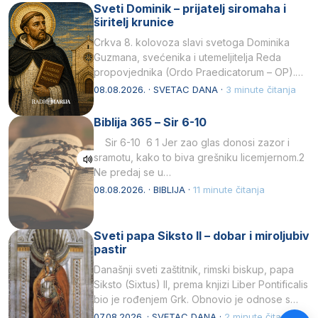
Sveti Dominik – prijatelj siromaha i
širitelj krunice
Crkva 8. kolovoza slavi svetoga Dominika
Guzmana, svećenika i utemeljitelja Reda
propovjednika (Ordo Praedicatorum – OP).
Svojim životom, dubokom ljubavlju prema
08.08.2026. · SVETAC DANA ·
3 minute čitanja
Kristu…
Biblija 365 – Sir 6-10
Sir 6-10 6 1 Jer zao glas donosi zazor i
sramotu, kako to biva grešniku licemjernom.2
Ne predaj se u…
08.08.2026. · BIBLIJA ·
11 minute čitanja
Sveti papa Siksto II – dobar i miroljubiv
pastir
Današnji sveti zaštitnik, rimski biskup, papa
Siksto (Sixtus) II, prema knjizi Liber Pontificalis
bio je rođenjem Grk. Obnovio je odnose s
afričkim…
07.08.2026. · SVETAC DANA ·
2 minute čitanja