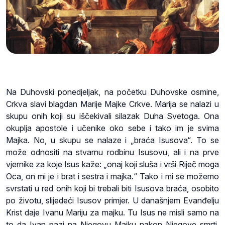
Na Duhovski ponedjeljak, na početku Duhovske osmine,
Crkva slavi blagdan Marije Majke Crkve. Marija se nalazi u
skupu onih koji su iščekivali silazak Duha Svetoga. Ona
okuplja apostole i učenike oko sebe i tako im je svima
Majka. No, u skupu se nalaze i „braća Isusova“. To se
može odnositi na stvarnu rodbinu Isusovu, ali i na prve
vjernike za koje Isus kaže: „onaj koji sluša i vrši Riječ moga
Oca, on mi je i brat i sestra i majka.“ Tako i mi se možemo
svrstati u red onih koji bi trebali biti Isusova braća, osobito
po životu, slijedeći Isusov primjer. U današnjem Evanđelju
Krist daje Ivanu Mariju za majku. Tu Isus ne misli samo na
to da Ivan pazi na Njegovu Majku nakon Njegove smrti,