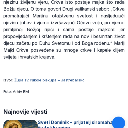
njezinu življenu vjeru, Crkva isto postaje majka što rađa
Božju djecu. O tome govori Drugi vatikanski sabor: „Crkva
promatrajući Marijinu otajstvenu svetost i nasljedujući
njezinu ljubav, i vjerno izvršavajući Očevu volju, po vjerno
primljenoj Božjoj riječi i sama postaje majkom: jer
propovijedanjem i krštenjem rađa na nov i besmrtan život
djecu začetu po Duhu Svetomu i od Boga rođenu.“ Mariji
Majki Crkve posvećene su mnoge crkve i kapele diljem
svijeta i hrvatskih krajeva.
Izvor:
Župa sv. Nikole biskupa – Jastrebarsko
Foto: Arhiv RM
Najnovije vijesti
Sveti Dominik – prijatelj siromaha i
širitelj krunice