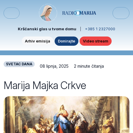
Skip to content
Skip to footer
Menu
Kršćanski glas u tvome domu
|
+385 1 2327000
Arhiv emisija
Donirajte
Video stream
SVETAC DANA
08 lipnja, 2025
2 minute čitanja
Marija Majka Crkve