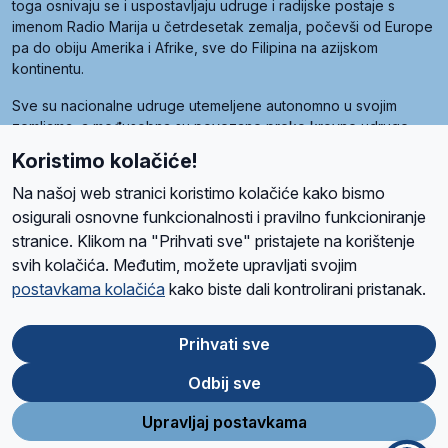
toga osnivaju se i uspostavljaju udruge i radijske postaje s
imenom Radio Marija u četrdesetak zemalja, počevši od Europe
pa do obiju Amerika i Afrike, sve do Filipina na azijskom
kontinentu.
Sve su nacionalne udruge utemeljene autonomno u svojim
zemljama, a međusobna su povezane preko krovne udruge
pod nazivom Svjetska obitelj Radio Marije (World Family of
Koristimo kolačiće!
Radio Maria). Svjetsku obitelj utemeljilo je sedam članica, među
kojima je i hrvatska Udruga Radio Marija.
Na našoj web stranici koristimo kolačiće kako bismo
osigurali osnovne funkcionalnosti i pravilno funkcioniranje
stranice. Klikom na "Prihvati sve" pristajete na korištenje
svih kolačića. Međutim, možete upravljati svojim
O nama
Radio
Program
Volonteri
Prijatelji
Kontakt
Pravila privatnosti
postavkama kolačića
kako biste dali kontrolirani pristanak.
Kolačići
Uvjeti korištenja
Ova stranica je zaštićena Google reCAPTCHA sustavom
Prihvati sve
Odbij sve
App
Google
Store
Play
Upravljaj postavkama
Design and development
SIK
&
C-Tel