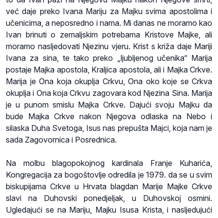
već daje preko Ivana Mariju za Majku svima apostolima i
učenicima, a neposredno i nama. Mi danas ne moramo kao
Ivan brinuti o zemaljskim potrebama Kristove Majke, ali
moramo nasljedovati Njezinu vjeru. Krist s križa daje Mariji
Ivana za sina, te tako preko „ljubljenog učenika“ Marija
postaje Majka apostola, Kraljica apostola, ali i Majka Crkve.
Marija je Ona koja okuplja Crkvu, Ona oko koje se Crkva
okuplja i Ona koja Crkvu zagovara kod Njezina Sina. Marija
je u punom smislu Majka Crkve. Dajući svoju Majku da
bude Majka Crkve nakon Njegova odlaska na Nebo i
silaska Duha Svetoga, Isus nas prepušta Majci, koja nam je
sada Zagovornica i Posrednica.
Na molbu blagopokojnog kardinala Franje Kuharića,
Kongregacija za bogoštovlje odredila je 1979. da se u svim
biskupijama Crkve u Hrvata blagdan Marije Majke Crkve
slavi na Duhovski ponedjeljak, u Duhovskoj osmini.
Ugledajući se na Mariju, Majku Isusa Krista, i nasljedujući