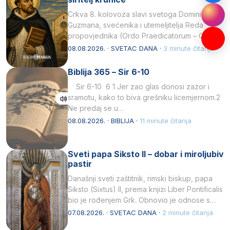
Crkva 8. kolovoza slavi svetoga Dominika
Guzmana, svećenika i utemeljitelja Reda
propovjednika (Ordo Praedicatorum – OP).
Svojim životom, dubokom ljubavlju prema
08.08.2026. · SVETAC DANA ·
3 minute čitanja
Kristu…
Biblija 365 – Sir 6-10
Sir 6-10 6 1 Jer zao glas donosi zazor i
sramotu, kako to biva grešniku licemjernom.2
Ne predaj se u…
08.08.2026. · BIBLIJA ·
11 minute čitanja
Sveti papa Siksto II – dobar i miroljubiv
pastir
Današnji sveti zaštitnik, rimski biskup, papa
Siksto (Sixtus) II, prema knjizi Liber Pontificalis
bio je rođenjem Grk. Obnovio je odnose s
afričkim…
07.08.2026. · SVETAC DANA ·
2 minute čitanja