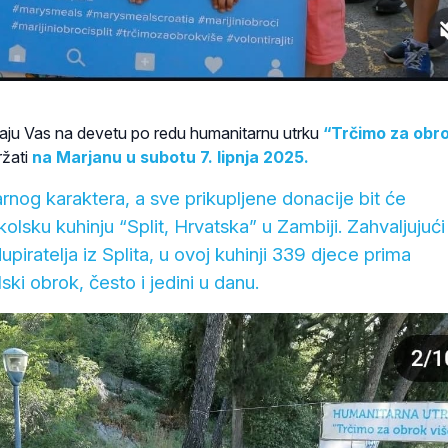
ivaju Vas na devetu po redu humanitarnu utrku
“Trčimo za obr
ržati
na
Marjanu u subotu 7. lipnja 2025.
rnog karaktera, a sve prikupljene donacije bit će
olsku kuhinju “Split, Hrvatska” u Zambiji. Zahvaljujući
upiratelja iz Splita, u ovoj kuhinji 339 djece prima
ki obrok, često i jedini u danu.