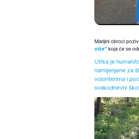
Marijini obroci poz
više”
koja će se od
Utrka je humanita
namijenjene za šk
volonterima i pod
svakodnevni škols