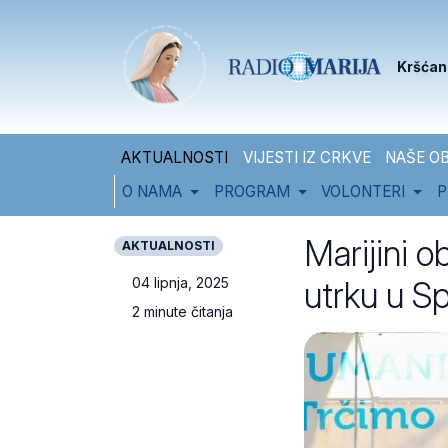
Skip to content
Skip to footer
Kršćan
AKTUALNOSTI
VIJESTI IZ CRKVE
NAŠE OB
O NAMA
PROGRAM
VOLONTERI
P
Marijini 
AKTUALNOSTI
utrku u Sp
04 lipnja, 2025
2 minute čitanja