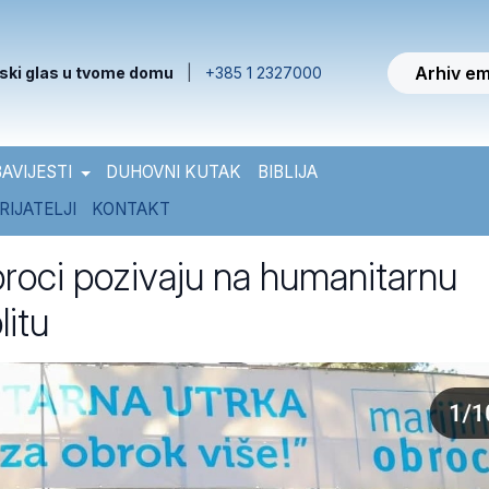
Arhiv em
ski glas u tvome domu
|
+385 1 2327000
AVIJESTI
DUHOVNI KUTAK
BIBLIJA
RIJATELJI
KONTAKT
obroci pozivaju na humanitarnu
litu