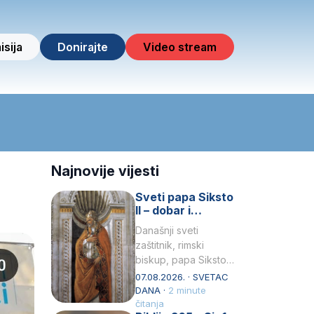
isija
Donirajte
Video stream
Najnovije vijesti
Sveti papa Siksto
II – dobar i
miroljubiv pastir
Današnji sveti
zaštitnik, rimski
biskup, papa Siksto
(Sixtus) II, prema
07.08.2026. · SVETAC
knjizi Liber
DANA ·
2 minute
Pontificalis bio je
čitanja