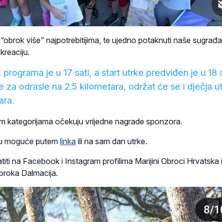
ati “obrok više” najpotrebitijima, te ujedno potaknuti naše sugrađ
ekreaciju.
programa je u 17 sati, a start utrke predviđen je u 18 s
 za odrasle na 2.5 kilometara, održat će se i dječja u
ara.
im kategorijama očekuju vrijedne nagrade sponzora.
 su moguće putem
linka
ili na sam dan utrke.
ti na Facebook i Instagram profilima Marijini Obroci Hrvatska 
Obroka Dalmacija.