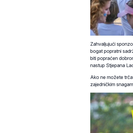
Zahvaljujući sponzor
bogat popratni sadrž
biti popraćen dobro
nastup Stjepana La
Ako ne možete trčati
zajedničkim snagama 