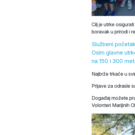
Cilj je utrke osigur
boravak u prirodi i r
Službeni početak 
Osim glavne utrke
na 150 i 300 met
Najbrže trkače u sv
Prijave za odrasle
Događaj možete prati
Volonteri Marijinih 