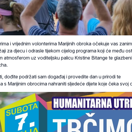
ima i vrijednim volonterima Marijinih obroka očekuje vas zanimlj
aji za djecu i odrasle tijekom cijelog programa koji će među os
m atmosferom uz voditeljsku palicu Kristine Bitange te glazbeni
cha.
, dođite podržati sam događaj i provedite dan u prirodi te
s Marijinim obrocima nahraniti sljedeće dijete koje čeka svoj 