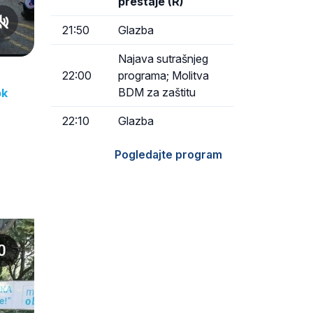
prestaje (R)
21:50
Glazba
Najava sutrašnjeg
22:00
programa; Molitva
BDM za zaštitu
ok
22:10
Glazba
Pogledajte program