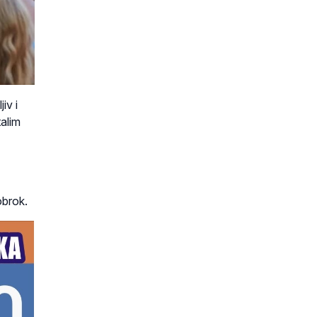
iv i
talim
obrok.