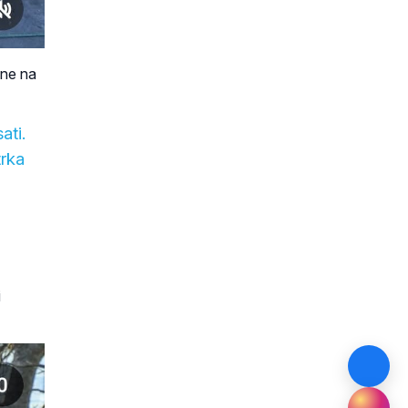
ane na
ati.
trka
i