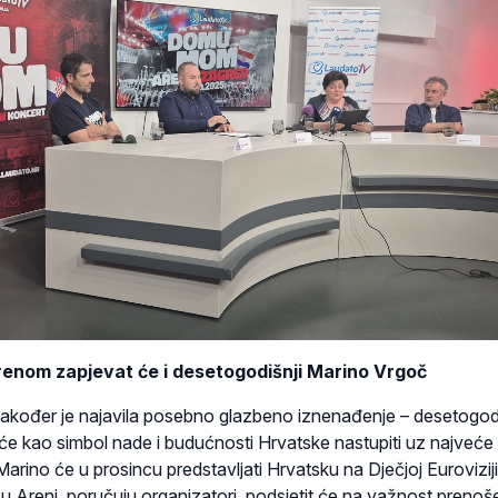
enom zapjevat će i desetogodišnji Marino Vrgoč
akođer je najavila posebno glazbeno iznenađenje – desetogod
 će kao simbol nade i budućnosti Hrvatske nastupiti uz najveće
ino će u prosincu predstavljati Hrvatsku na Dječjoj Euroviziji
u Areni, poručuju organizatori, podsjetit će na važnost prenoš