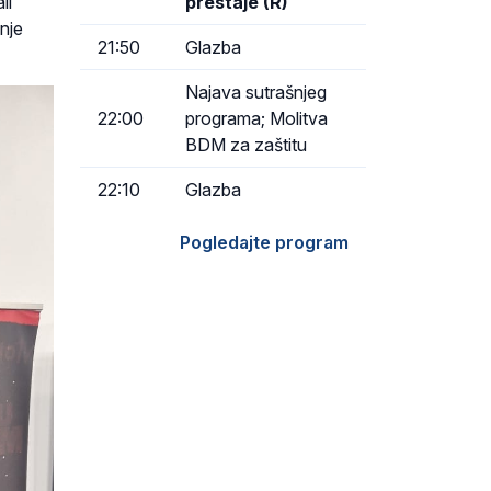
li
prestaje (R)
nje
21:50
Glazba
Najava sutrašnjeg
22:00
programa; Molitva
BDM za zaštitu
22:10
Glazba
Pogledajte program