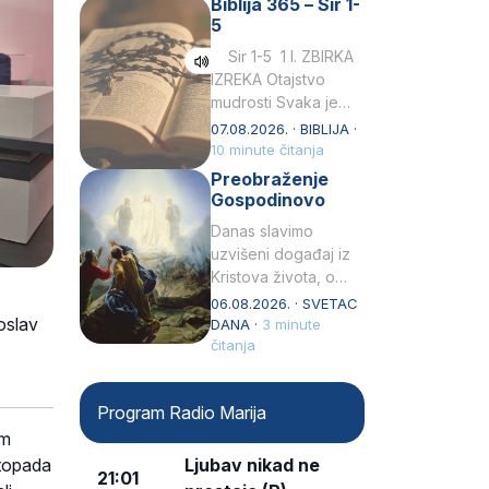
Biblija 365 – Sir 1-
rođenjem Grk.
5
Obnovio je odnose s
afričkim…
Sir 1-5 1 I. ZBIRKA
IZREKA Otajstvo
mudrosti Svaka je
mudrost od Gospoda
07.08.2026. · BIBLIJA ·
i s njime je dovijeka.2
10 minute čitanja
Tko će…
Preobraženje
Gospodinovo
Danas slavimo
uzvišeni događaj iz
Kristova života, o
kojem nas izvješćuju
06.08.2026. · SVETAC
oslav
evanđelisti Matej,
DANA ·
3 minute
Marko i Luka te sveti
čitanja
Petar u svojoj
drugoj…
Program Radio Marija
om
stopada
Ljubav nikad ne
21:01