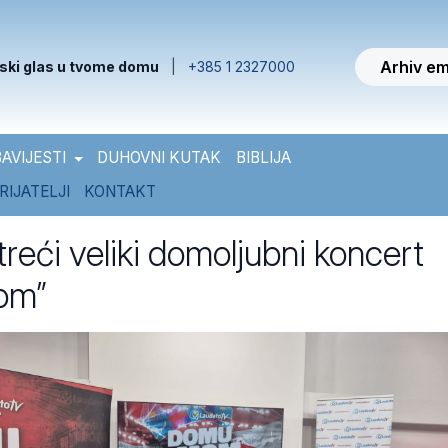
Arhiv em
ski glas u tvome domu
|
+385 1 2327000
AVIJESTI
DUHOVNI KUTAK
BIBLIJA
RIJATELJI
KONTAKT
treći veliki domoljubni koncert
om”