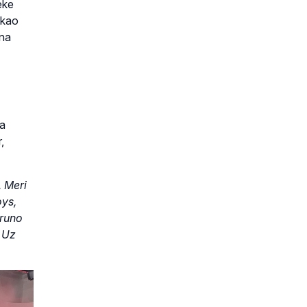
eke
 kao
 na
na
,
, Meri
oys,
Bruno
. Uz