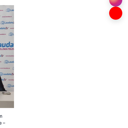
im
e –