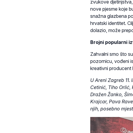
zvukove djetinjstva,
nove pjesme koje bu
snažna glazbena po
hrvatski identitet. C
dolazio, može prep
Brojni popularni 
Zahvalni smo što su b
pozornicu, vođeni is
kreativni producent
U Areni Zagreb 11. 
Cetinić, Tiho Orlić
Dražen Žanko, Šim
Krajcar, Pava Raven
njih, posebno mjes