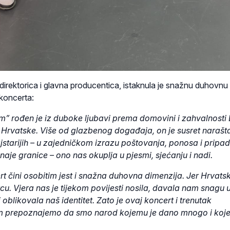
irektorica i glavna producentica, istaknula je snažnu duhovnu 
koncerta:
 rođen je iz duboke ljubavi prema domovini i zahvalnosti 
r Hrvatske. Više od glazbenog događaja, on je susret narašta
starijih – u zajedničkom izrazu poštovanja, ponosa i pripad
aje granice – ono nas okuplja u pjesmi, sjećanju i nadi.
t čini osobitim jest i snažna duhovna dimenzija. Jer Hrvatsk
cu. Vjera nas je tijekom povijesti nosila, davala nam snagu 
oblikovala naš identitet. Zato je ovaj koncert i trenutak
em prepoznajemo da smo narod kojemu je dano mnogo i koj