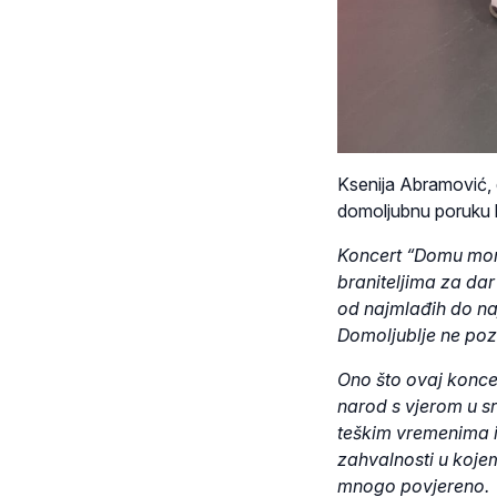
Ksenija Abramović, d
domoljubnu poruku 
Koncert “Domu mom”
braniteljima za da
od najmlađih do naj
Domoljublje ne pozn
Ono što ovaj koncer
narod s vjerom u sr
teškim vremenima i 
zahvalnosti u koj
mnogo povjereno.