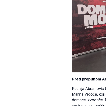
Pred prepunom Ar
Ksenija Abramović t
Marina Vrgoča, koji
domaće izvođače. Mar
svojom prisutnošću 