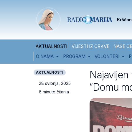
Skip to content
Skip to footer
Kršćan
AKTUALNOSTI
VIJESTI IZ CRKVE
NAŠE OB
O NAMA
PROGRAM
VOLONTERI
P
Najavljen 
AKTUALNOSTI
“Domu m
28 svibnja, 2025
6 minute čitanja