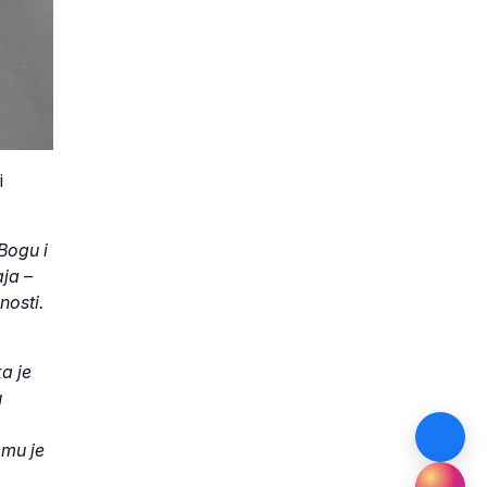
i
Bogu i
ja –
nosti.
a je
u
emu je