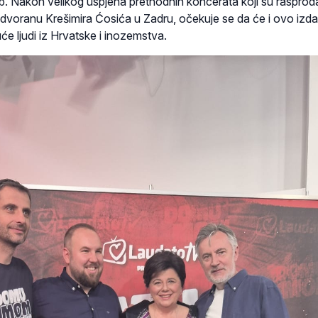
b. Nakon velikog uspjeha prethodnih koncerata koji su rasproda
dvoranu Krešimira Ćosića u Zadru, očekuje se da će i ovo izda
će ljudi iz Hrvatske i inozemstva.