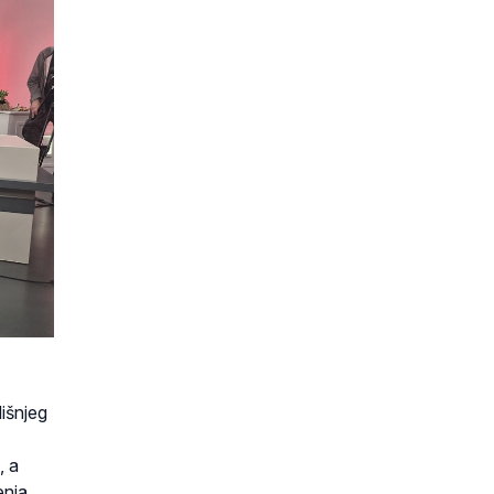
išnjeg
, a
enja