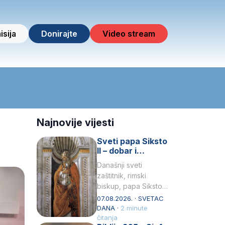
isija
Donirajte
Video stream
Najnovije vijesti
Sveti papa Siksto
II – dobar i
miroljubiv pastir
Današnji sveti
zaštitnik, rimski
biskup, papa Siksto
(Sixtus) II, prema
07.08.2026. · SVETAC
knjizi Liber
DANA ·
2 minute
Pontificalis bio je
čitanja