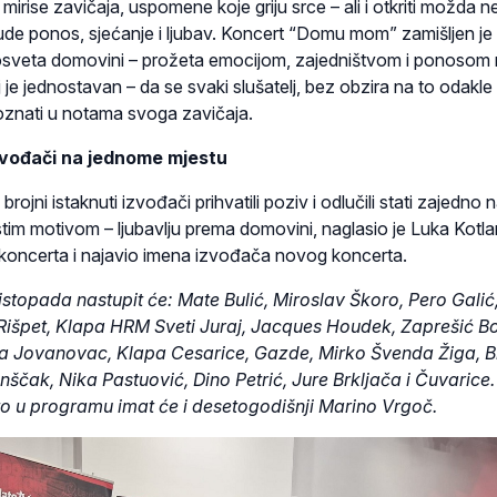
 mirise zavičaja, uspomene koje griju srce – ali i otkriti možda n
de ponos, sjećanje i ljubav. Koncert “Domu mom” zamišljen je
sveta domovini – prožeta emocijom, zajedništvom i ponosom
ilj je jednostavan – da se svaki slušatelj, bez obzira na to odakle
oznati u notama svoga zavičaja.
izvođači na jednome mjestu
rojni istaknuti izvođači prihvatili poziv i odlučili stati zajedno 
tim motivom – ljubavlju prema domovini, naglasio je Luka Kotlar
 koncerta i najavio imena izvođača novog koncerta.
listopada nastupit će: Mate Bulić, Miroslav Škoro, Pero Galić
, Rišpet, Klapa HRM Sveti Juraj, Jacques Houdek, Zaprešić B
a Jovanovac, Klapa Cesarice, Gazde, Mirko Švenda Žiga, 
ščak, Nika Pastuović, Dino Petrić, Jure Brkljača i Čuvarice
to u programu imat će i desetogodišnji Marino Vrgoč.