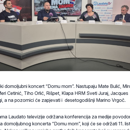
veliki domoljubni koncert “Domu mom”. Nastupaju Mate Bulić, Mir
eri Cetinić, Tiho Orlić, Rišpet, Klapa HRM Sveti Juraj, Jacques
i, a na pozornici će zapjevati i desetogodišnji Marino Vrgoč.
jama Laudato televizije održana konferencija za medije povod
ja domoljubnog koncerta “Domu mom”, koji će se održati 11. li