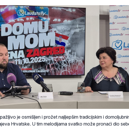
ažljivo je osmišljen i prožet najljepšim tradicijskim i domoljubn
ajeva Hrvatske. U tim melodijama svatko može pronaći dio seb