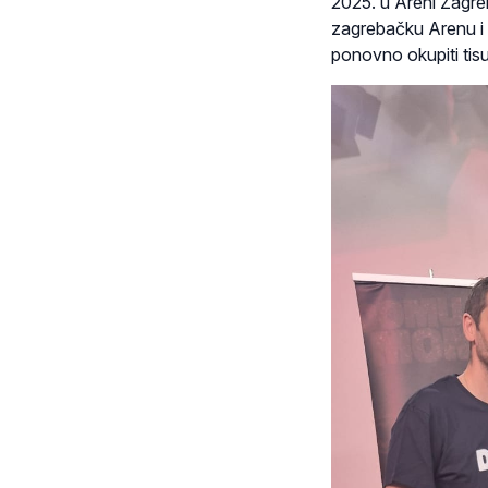
2025. u Areni Zagre
zagrebačku Arenu i 
ponovno okupiti tisu