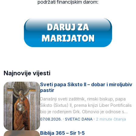
podržati financijskim darom:
Najnovije vijesti
Sveti papa Siksto II – dobar i miroljubiv
pastir
Današnji sveti zaštitnik, rimski biskup, papa
Siksto (Sixtus) II, prema knjizi Liber Pontificalis
bio je rođenjem Grk. Obnovio je odnose s
afričkim…
07.08.2026. · SVETAC DANA ·
2 minute čitanja
Biblija 365 – Sir 1-5