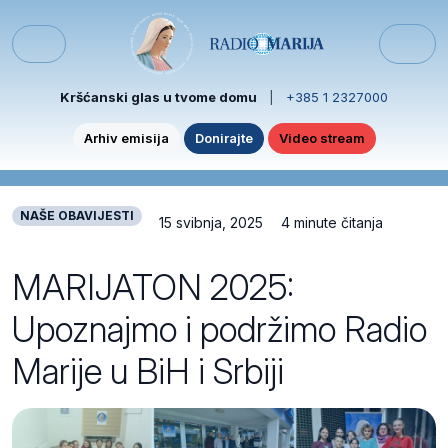
Skip to content
Skip to footer
Menu
Kršćanski glas u tvome domu
|
+385 1 2327000
Arhiv emisija
Donirajte
Video stream
NAŠE OBAVIJESTI
15 svibnja, 2025
4 minute čitanja
MARIJATON 2025:
Upoznajmo i podržimo Radio
Marije u BiH i Srbiji