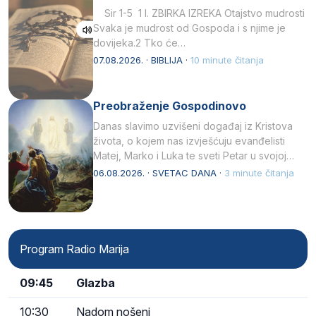
Sir 1-5 1 I. ZBIRKA IZREKA Otajstvo mudrosti
Svaka je mudrost od Gospoda i s njime je
dovijeka.2 Tko će…
07.08.2026. · BIBLIJA ·
10 minute čitanja
Preobraženje Gospodinovo
Danas slavimo uzvišeni događaj iz Kristova
života, o kojem nas izvješćuju evanđelisti
Matej, Marko i Luka te sveti Petar u svojoj
drugoj…
06.08.2026. · SVETAC DANA ·
3 minute čitanja
Program Radio Marija
09:45
Glazba
10:30
Nadom nošeni