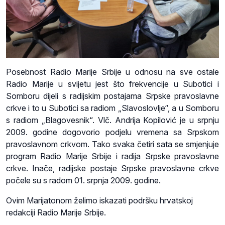
Posebnost Radio Marije Srbije u odnosu na sve ostale
Radio Marije u svijetu jest što frekvencije u Subotici i
Somboru dijeli s radijskim postajama Srpske pravoslavne
crkve i to u Subotici sa radiom „Slavoslovlje“, a u Somboru
s radiom „Blagovesnik“. Vlč. Andrija Kopilović je u srpnju
2009. godine dogovorio podjelu vremena sa Srpskom
pravoslavnom crkvom. Tako svaka četiri sata se smjenjuje
program Radio Marije Srbije i radija Srpske pravoslavne
crkve. Inače, radijske postaje Srpske pravoslavne crkve
počele su s radom 01. srpnja 2009. godine.
Ovim Marijatonom želimo iskazati podršku hrvatskoj
redakciji Radio Marije Srbije.