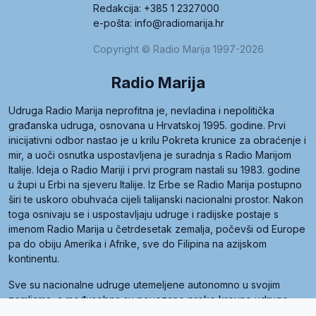
Redakcija: +385 1 2327000
e-pošta: info@radiomarija.hr
Copyright © Radio Marija 1997-2026
Radio Marija
Udruga Radio Marija neprofitna je, nevladina i nepolitička
građanska udruga, osnovana u Hrvatskoj 1995. godine. Prvi
inicijativni odbor nastao je u krilu Pokreta krunice za obraćenje i
mir, a uoči osnutka uspostavljena je suradnja s Radio Marijom
Italije. Ideja o Radio Mariji i prvi program nastali su 1983. godine
u župi u Erbi na sjeveru Italije. Iz Erbe se Radio Marija postupno
širi te uskoro obuhvaća cijeli talijanski nacionalni prostor. Nakon
toga osnivaju se i uspostavljaju udruge i radijske postaje s
imenom Radio Marija u četrdesetak zemalja, počevši od Europe
pa do obiju Amerika i Afrike, sve do Filipina na azijskom
kontinentu.
Sve su nacionalne udruge utemeljene autonomno u svojim
zemljama, a međusobna su povezane preko krovne udruge
pod nazivom Svjetska obitelj Radio Marije (World Family of