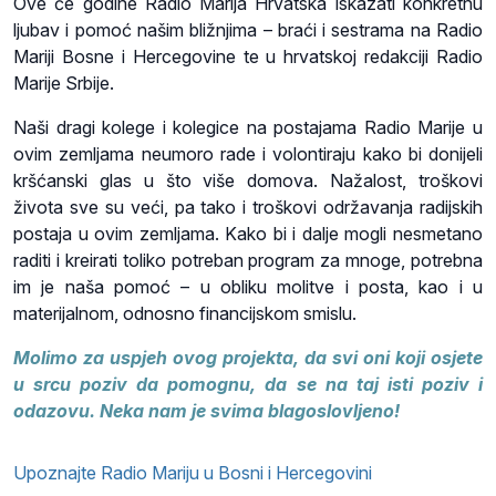
Ove će godine Radio Marija Hrvatska iskazati konkretnu
ljubav i pomoć našim bližnjima – braći i sestrama na Radio
Mariji Bosne i Hercegovine te u hrvatskoj redakciji Radio
Marije Srbije.
Naši dragi kolege i kolegice na postajama Radio Marije u
ovim zemljama neumoro rade i volontiraju kako bi donijeli
kršćanski glas u što više domova. Nažalost, troškovi
života sve su veći, pa tako i troškovi održavanja radijskih
postaja u ovim zemljama. Kako bi i dalje mogli nesmetano
raditi i kreirati toliko potreban program za mnoge, potrebna
im je naša pomoć – u obliku molitve i posta, kao i u
materijalnom, odnosno financijskom smislu.
Molimo za uspjeh ovog projekta, da svi oni koji osjete
u srcu poziv da pomognu, da se na taj isti poziv i
odazovu. Neka nam je svima blagoslovljeno!
Upoznajte Radio Mariju u Bosni i Hercegovini