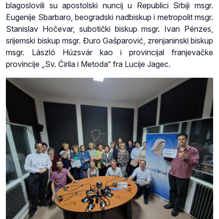
blagoslovili su apostolski nuncij u Republici Srbiji msgr.
Eugenije Sbarbaro, beogradski nadbiskup i metropolit msgr.
Stanislav Hočevar, subotički biskup msgr. Ivan Pénzes,
srijemski biskup msgr. Đuro Gašparović, zrenjaninski biskup
msgr. László Húzsvár kao i provincijal franjevačke
provincije „Sv. Ćirila i Metoda“ fra Lucije Jagec.