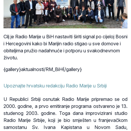
Cilj je Radio Marije u BiH nastaviti širiti signal po cijeloj Bosni
i Hercegovini kako bi Marijin radio stigao u sve domove i
obiteljima pružio nadahnuće i potporu u svakodnevnom
životu.
{gallery}aktualnosti/RM_BiH{/gallery}
Upoznajte hrvatsku redakciju Radio Marije u Srbiji
U Republici Srbiji osnutak Radio Marije pripremao se od
2000. godine, a prvo emitiranje programa ostvareno je 13.
studenog 2003. godine. Toga dana improvizirani studio
Radio Marije Srbije, koji je bio smješten u franjevačkom
samostanu Sv. Ivana Kapistana u Novom Sadu,