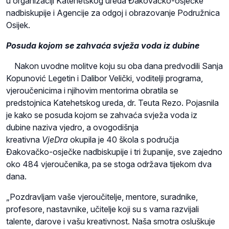
u organizaciji Katehetskog ureda Đakovačko-osječke
nadbiskupije i Agencije za odgoj i obrazovanje Podružnica
Osijek.
Posuda kojom se zahvaća svježa voda iz dubine
Nakon uvodne molitve koju su oba dana predvodili Sanja
Kopunović Legetin i Dalibor Velički, voditelji programa,
vjeroučenicima i njihovim mentorima obratila se
predstojnica Katehetskog ureda, dr. Teuta Rezo. Pojasnila
je kako se posuda kojom se zahvaća svježa voda iz
dubine naziva vjedro, a ovogodišnja
kreativna
VjeDra
okupila je 40 škola s područja
Đakovačko-osječke nadbiskupije i tri županije, sve zajedno
oko 484 vjeroučenika, pa se stoga održava tijekom dva
dana.
„Pozdravljam vaše vjeroučitelje, mentore, suradnike,
profesore, nastavnike, učitelje koji su s vama razvijali
talente, darove i vašu kreativnost. Naša smotra osluškuje