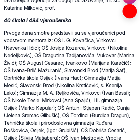
ravnateljica Agencije za odgoj i obrazovanje, mr. sc.
Katarina Milković, prof.
40 škola i 484 vjeroučenika
Prvoga dana smotre predstavili su se vjeroučenici pod
vodstvom mentora iz: OŠ I. G. Kovačića, Vinkovci
(Nevenka Iličić); OŠ Josipa Kozarca, Vinkovci (Nikolina
Nedeljković); OŠ Dragutina Tadijanovića, Vukovar
(
Marina
Živić); OŠ August Cesarec, Ivankovo (Marijana Karačić);
OŠ Ivana-Brlić Mažuranić, Slavonski Brod (Marija Šaf);
Obrtnička škola Osijek (Ivana Hac); Gimnazija Matija
Mesić, Slavonski Brod (Nikolina Krstičević, s. Ksenija
Leko); Gimnazija M. A. Reljkovića, Vinkovci (Ivan Bassi);
OŠ Nikole Tesle, Mirkovci (Ana Spajić); III. gimnazija
Osijek (Marko Kapular); OŠ Antun i Stjepan Radić
,
Gunja
(Jelena Sremac Glibušić); OŠ Tordinci (Đurđica Dragun);
Tehnička škola i prirodoslovna gimnazija Ruđera
Boškovića, Osijek, (Igor Grubišić); OŠ Dobriša Cesarić,
Osijek (Silvija Mašaberg); OŠ Ivan Meštrović, Vrpolje