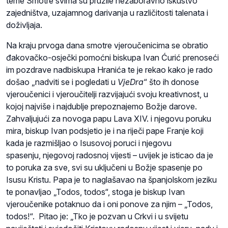
teme Smotre svima su pružile nezaboravno iskustvo
zajedništva, uzajamnog darivanja u različitosti talenata i
doživljaja.
Na kraju prvoga dana smotre vjeroučenicima se obratio
đakovačko-osječki pomoćni biskupa Ivan Ćurić prenoseći
im pozdrave nadbiskupa Hranića te je rekao kako je rado
došao „nadviti se i pogledati u
VjeDra
“ što ih donose
vjeroučenici i vjeroučitelji razvijajući svoju kreativnost, u
kojoj najviše i najdublje prepoznajemo Božje darove.
Zahvaljujući za novoga papu Lava XIV. i njegovu poruku
mira, biskup Ivan podsjetio je i na riječi pape Franje koji
kada je razmišljao o Isusovoj poruci i njegovu
spasenju, njegovoj radosnoj vijesti – uvijek je isticao da je
to poruka za sve, svi su uključeni u Božje spasenje po
Isusu Kristu. Papa je to naglašavao na španjolskom jeziku
te ponavljao „Todos, todos“, stoga je biskup Ivan
vjeroučenike potaknuo da i oni ponove za njim – „Todos,
todos!“. Pitao je: „Tko je pozvan u Crkvi i u svijetu