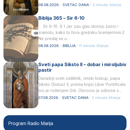
Svojim životom, dubokom ljubavlju prema
08.08.2026. · SVETAC DANA ·
3 minute čitanja
Kristu…
Biblija 365 – Sir 6-10
Sir 6-10 6 1 Jer zao glas donosi zazor i
sramotu, kako to biva grešniku licemjernom.2
Ne predaj se u…
08.08.2026. · BIBLIJA ·
11 minute čitanja
Sveti papa Siksto II – dobar i miroljubiv
pastir
Današnji sveti zaštitnik, rimski biskup, papa
Siksto (Sixtus) II, prema knjizi Liber Pontificalis
bio je rođenjem Grk. Obnovio je odnose s
afričkim…
07.08.2026. · SVETAC DANA ·
2 minute čitanja
Program Radio Marija