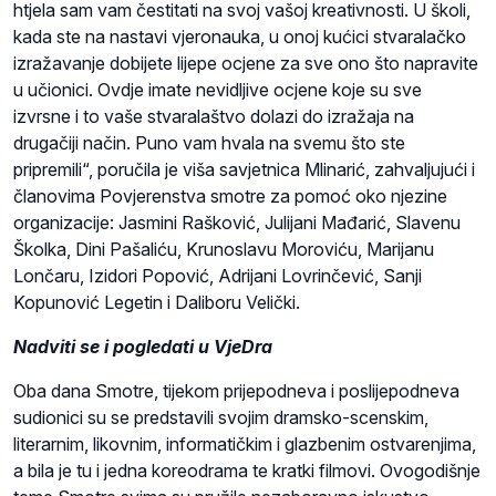
htjela sam vam čestitati na svoj vašoj kreativnosti. U školi,
kada ste na nastavi vjeronauka, u onoj kućici stvaralačko
izražavanje dobijete lijepe ocjene za sve ono što napravite
u učionici. Ovdje imate nevidljive ocjene koje su sve
izvrsne i to vaše stvaralaštvo dolazi do izražaja na
drugačiji način. Puno vam hvala na svemu što ste
pripremili“, poručila je viša savjetnica Mlinarić, zahvaljujući i
članovima Povjerenstva smotre za pomoć oko njezine
organizacije: Jasmini Rašković, Julijani Mađarić, Slavenu
Školka, Dini Pašaliću, Krunoslavu Moroviću, Marijanu
Lončaru, Izidori Popović, Adrijani Lovrinčević, Sanji
Kopunović Legetin i Daliboru Velički.
Nadviti se i pogledati u VjeDra
Oba dana Smotre, tijekom prijepodneva i poslijepodneva
sudionici su se predstavili svojim dramsko-scenskim,
literarnim, likovnim, informatičkim i glazbenim ostvarenjima,
a bila je tu i jedna koreodrama te kratki filmovi. Ovogodišnje