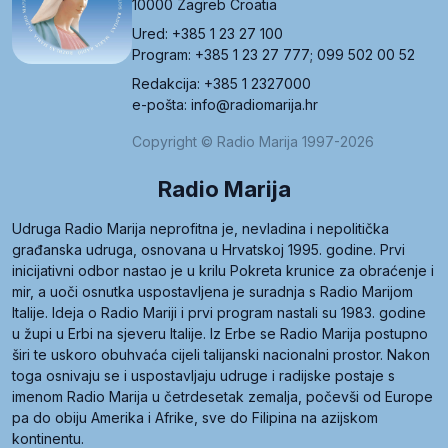
10000 Zagreb Croatia
Ured: +385 1 23 27 100
Program: +385 1 23 27 777; 099 502 00 52
Redakcija: +385 1 2327000
e-pošta: info@radiomarija.hr
Copyright © Radio Marija 1997-2026
Radio Marija
Udruga Radio Marija neprofitna je, nevladina i nepolitička
građanska udruga, osnovana u Hrvatskoj 1995. godine. Prvi
inicijativni odbor nastao je u krilu Pokreta krunice za obraćenje i
mir, a uoči osnutka uspostavljena je suradnja s Radio Marijom
Italije. Ideja o Radio Mariji i prvi program nastali su 1983. godine
u župi u Erbi na sjeveru Italije. Iz Erbe se Radio Marija postupno
širi te uskoro obuhvaća cijeli talijanski nacionalni prostor. Nakon
toga osnivaju se i uspostavljaju udruge i radijske postaje s
imenom Radio Marija u četrdesetak zemalja, počevši od Europe
pa do obiju Amerika i Afrike, sve do Filipina na azijskom
kontinentu.