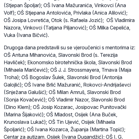
(Stjepan Špoljar); OŠ Ivana Mažuranića, Vinkovci (Ana
Volf); OŠ Stjepana Antolovića, Privlaka (Anica Alilović);
OŠ Josipa Lovretića, Otok (s. Rafaela Jozić); OŠ Vladimira
Nazora, Vinkovci (Tatjana Piljanović); OŠ Milka Cepelića,
Vuka (Ivana Bičvić).
Drugoga dana predstavili su se vjeroučenici s mentorima iz:
OŠ Antuna Mihanovića, Slavonski Brod (s. Terezija
Havliček); Ekonomsko birotehnička škola, Slavonski Brod
(Mihaela Maričević); OŠ J. J. Strossmayera, Trnava (Maja
Troha); OŠ Bogoslav Šulek, Slavonski Brod (Antonija
Galojlić); OŠ Ivane Brlić Mažuranić, Rokovci-Andrijaševci
(Snježana Galušić); OŠ Milan Amruš, Slavonski Brod
(Sonja Kovačević); OŠ Vladimir Nazor, Slavonski Brod
(Dino Klem); OŠ Josip Kozarac, Josipovac Punitovački
(Marina Šijaković); OŠ Mladost, Osijek (Ana Buček,
Krunoslava Lukač); OŠ Tin Ujević, Osijek (Mihaela
Špoljarić); OŠ Ivana Kozarca, Županja (Martina Topić);
Centar za autizam, Osijek (Ivana Dugandžić); OŠ I. G.