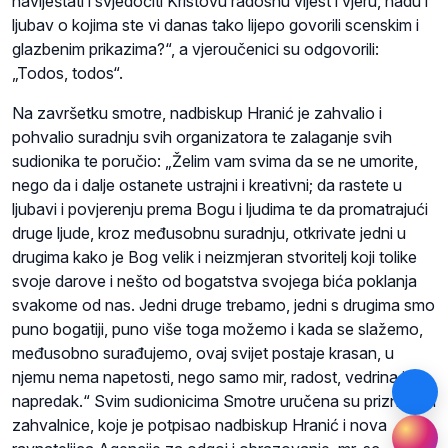
naviještati i svjedočiti Kristovu radosnu vijest i vjeru, nadu i
ljubav o kojima ste vi danas tako lijepo govorili scenskim i
glazbenim prikazima?“, a vjeroučenici su odgovorili:
„Todos, todos“.
Na završetku smotre, nadbiskup Hranić je zahvalio i
pohvalio suradnju svih organizatora te zalaganje svih
sudionika te poručio: „Želim vam svima da se ne umorite,
nego da i dalje ostanete ustrajni i kreativni; da rastete u
ljubavi i povjerenju prema Bogu i ljudima te da promatrajući
druge ljude, kroz međusobnu suradnju, otkrivate jedni u
drugima kako je Bog velik i neizmjeran stvoritelj koji tolike
svoje darove i nešto od bogatstva svojega bića poklanja
svakome od nas. Jedni druge trebamo, jedni s drugima smo
puno bogatiji, puno više toga možemo i kada se slažemo,
međusobno surađujemo, ovaj svijet postaje krasan, u
njemu nema napetosti, nego samo mir, radost, vedrina i
napredak.“ Svim sudionicima Smotre uručena su priznanja i
zahvalnice, koje je potpisao nadbiskup Hranić i nova