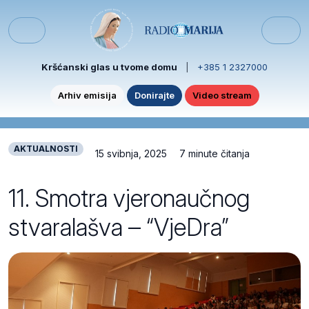
Skip to content
Skip to footer
Menu
Kršćanski glas u tvome domu
|
+385 1 2327000
Arhiv emisija
Donirajte
Video stream
AKTUALNOSTI
15 svibnja, 2025
7 minute čitanja
11. Smotra vjeronaučnog
stvaralašva – “VjeDra”