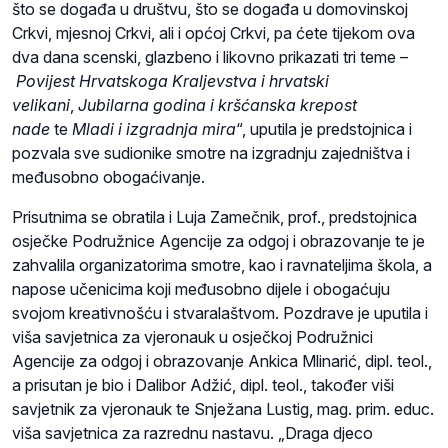
što se događa u društvu, što se događa u domovinskoj
Crkvi, mjesnoj Crkvi, ali i općoj Crkvi, pa ćete tijekom ova
dva dana scenski, glazbeno i likovno prikazati tri teme –
Povijest Hrvatskoga Kraljevstva i hrvatski
velikani
,
Jubilarna godina i kršćanska krepost
nade
te
Mladi i izgradnja mira
“, uputila je predstojnica i
pozvala sve sudionike smotre na izgradnju zajedništva i
međusobno obogaćivanje.
Prisutnima se obratila i Luja Zamečnik, prof., predstojnica
osječke Podružnice Agencije za odgoj i obrazovanje te je
zahvalila organizatorima smotre, kao i ravnateljima škola, a
napose učenicima koji međusobno dijele i obogaćuju
svojom kreativnošću i stvaralaštvom. Pozdrave je uputila i
viša savjetnica za vjeronauk u osječkoj Podružnici
Agencije za odgoj i obrazovanje Ankica Mlinarić, dipl. teol.,
a prisutan je bio i Dalibor Adžić, dipl. teol., također viši
savjetnik za vjeronauk te Snježana Lustig, mag. prim. educ.
viša savjetnica za razrednu nastavu. „Draga djeco