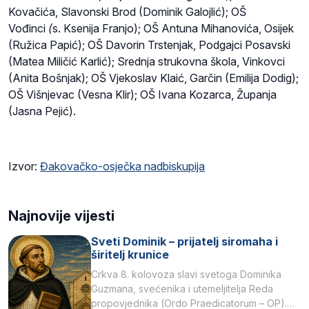
Kovačića, Slavonski Brod (Dominik Galojlić); OŠ
Vođinci
(
s. Ksenija Franjo); OŠ Antuna Mihanovića, Osijek
(Ružica Papić); OŠ Davorin Trstenjak, Podgajci Posavski
(Matea Miličić Karlić); Srednja strukovna škola, Vinkovci
(Anita Bošnjak); OŠ Vjekoslav Klaić, Garčin (Emilija Dodig);
OŠ Višnjevac (Vesna Klir); OŠ Ivana Kozarca, Županja
(Jasna Pejić).
Izvor:
Đakovačko-osječka nadbiskupija
Najnovije vijesti
Sveti Dominik – prijatelj siromaha i
širitelj krunice
Crkva 8. kolovoza slavi svetoga Dominika
Guzmana, svećenika i utemeljitelja Reda
propovjednika (Ordo Praedicatorum – OP).