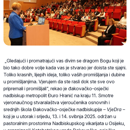
„Gledajući i promatrajući vas divim se dragom Bogu koji je
bio tako dobre volje kada vas je stvarao jer doista ste sjajni.
Toliko krasnih, lijepih ideja, toliko vaših promišljanja i dubine
u promišljanjima. Vjerujem da ste rasli dok ste sve ovo
pripremali i promišljali“, rekao je đakovačko-osječki
nadbiskup metropolit Đuro Hranić na kraju 11. Smotre
vjeronaučnog stvaralaštva vjeroučenika osnovnih i
srednjih škola Đakovačko-osječke nadbiskupije –
VjeDra
–
koji je u utorak i srijedu, 13. i 14. svibnja 2025. održan u
pastoralnim prostorima Nadbiskupskog vikarijata u Osijeku,