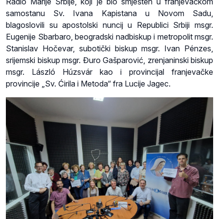
Radio Marije Srbije, koji je bio smješten u franjevačkom
samostanu Sv. Ivana Kapistana u Novom Sadu,
blagoslovili su apostolski nuncij u Republici Srbiji msgr.
Eugenije Sbarbaro, beogradski nadbiskup i metropolit msgr.
Stanislav Hočevar, subotički biskup msgr. Ivan Pénzes,
srijemski biskup msgr. Đuro Gašparović, zrenjaninski biskup
msgr. László Húzsvár kao i provincijal franjevačke
provincije „Sv. Ćirila i Metoda“ fra Lucije Jagec.