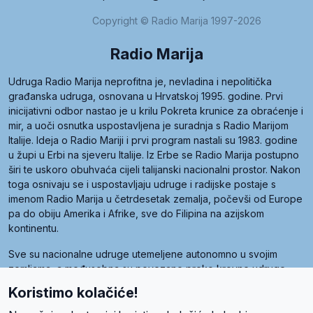
Copyright © Radio Marija 1997-2026
Radio Marija
Udruga Radio Marija neprofitna je, nevladina i nepolitička
građanska udruga, osnovana u Hrvatskoj 1995. godine. Prvi
inicijativni odbor nastao je u krilu Pokreta krunice za obraćenje i
mir, a uoči osnutka uspostavljena je suradnja s Radio Marijom
Italije. Ideja o Radio Mariji i prvi program nastali su 1983. godine
u župi u Erbi na sjeveru Italije. Iz Erbe se Radio Marija postupno
širi te uskoro obuhvaća cijeli talijanski nacionalni prostor. Nakon
toga osnivaju se i uspostavljaju udruge i radijske postaje s
imenom Radio Marija u četrdesetak zemalja, počevši od Europe
pa do obiju Amerika i Afrike, sve do Filipina na azijskom
kontinentu.
Sve su nacionalne udruge utemeljene autonomno u svojim
zemljama, a međusobna su povezane preko krovne udruge
pod nazivom Svjetska obitelj Radio Marije (World Family of
Koristimo kolačiće!
Radio Maria). Svjetsku obitelj utemeljilo je sedam članica, među
kojima je i hrvatska Udruga Radio Marija.