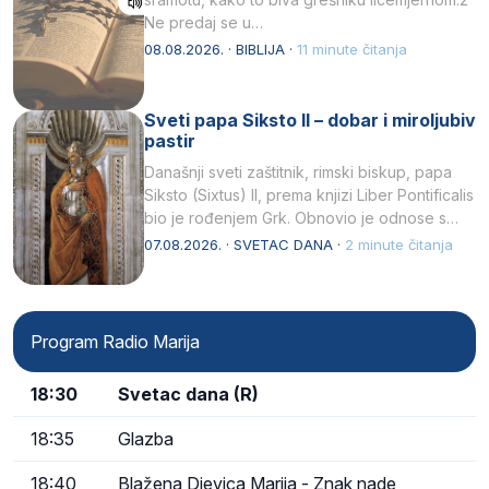
Ne predaj se u…
08.08.2026. · BIBLIJA ·
11 minute čitanja
Sveti papa Siksto II – dobar i miroljubiv
pastir
Današnji sveti zaštitnik, rimski biskup, papa
Siksto (Sixtus) II, prema knjizi Liber Pontificalis
bio je rođenjem Grk. Obnovio je odnose s
afričkim…
07.08.2026. · SVETAC DANA ·
2 minute čitanja
Program Radio Marija
18:30
Svetac dana (R)
18:35
Glazba
18:40
Blažena Djevica Marija - Znak nade