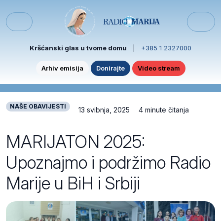
Skip to content
Skip to footer
Menu
Kršćanski glas u tvome domu
|
+385 1 2327000
Arhiv emisija
Donirajte
Video stream
NAŠE OBAVIJESTI
13 svibnja, 2025
4 minute čitanja
MARIJATON 2025:
Upoznajmo i podržimo Radio
Marije u BiH i Srbiji