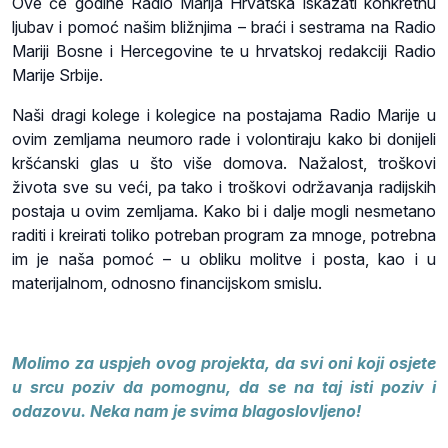
Ove će godine Radio Marija Hrvatska iskazati konkretnu
ljubav i pomoć našim bližnjima – braći i sestrama na Radio
Mariji Bosne i Hercegovine te u hrvatskoj redakciji Radio
Marije Srbije.
Naši dragi kolege i kolegice na postajama Radio Marije u
ovim zemljama neumoro rade i volontiraju kako bi donijeli
kršćanski glas u što više domova. Nažalost, troškovi
života sve su veći, pa tako i troškovi održavanja radijskih
postaja u ovim zemljama. Kako bi i dalje mogli nesmetano
raditi i kreirati toliko potreban program za mnoge, potrebna
im je naša pomoć – u obliku molitve i posta, kao i u
materijalnom, odnosno financijskom smislu.
Molimo za uspjeh ovog projekta, da svi oni koji osjete
u srcu poziv da pomognu, da se na taj isti poziv i
odazovu. Neka nam je svima blagoslovljeno!