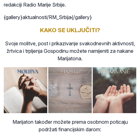
redakciji Radio Marije Srbije.
{gallery}aktualnosti/RM_Srbija{/gallery}
KAKO SE UKLJUČITI?
Svoje molitve, post i prikazivanje svakodnevnih aktivnosti,
žrtvica i trpljenja Gospodinu možete namijeniti za nakane
Marijatona.
Marijaton također možete prema osobnom poticaju
podržati financijskim darom: