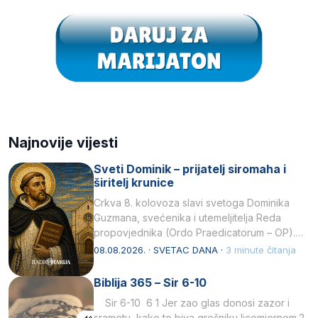
Najnovije vijesti
Sveti Dominik – prijatelj siromaha i
širitelj krunice
Crkva 8. kolovoza slavi svetoga Dominika
Guzmana, svećenika i utemeljitelja Reda
propovjednika (Ordo Praedicatorum – OP).
Svojim životom, dubokom ljubavlju prema
08.08.2026. · SVETAC DANA ·
3 minute čitanja
Kristu…
Biblija 365 – Sir 6-10
Sir 6-10 6 1 Jer zao glas donosi zazor i
sramotu, kako to biva grešniku licemjernom.2