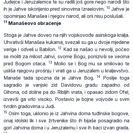
Judejce i Jeruzalemce te su radili još gore nego narodi što
10
ih je Jahve iskorijenio pred sinovima Izraelovim.
Jahve je
opominjao Manašea i njegov narod, ali oni nisu poslušali.
11
Manašeovo obraćenje
Stoga je Jahve doveo na njih vojskovođe asirskoga kralja.
Uhvativši Manašea kukama, svezali su ga u dvoje mjedene
12
verige i odveli u Babilon.
Kad se našao u nevolji, počeo
se moliti za milost Jahvi, svome Bogu, ponizivši se veoma
13
pred Bogom otaca.
Molio se i Bog mu se smilovao te
usliša njegovu prošnju i vrati ga u Jeruzalem u kraljevstvo.
14
Manaše tada spozna da je Jahve Bog.
Poslije toga
sagradio je vanjski zid Davidovu gradu zapadno od
Gihona, od doline pa do Ribljih vrata, i opasao zidom Ofel,
izvevši ga vrlo visoko. Postavio je bojne vojvode u svim
tvrdim gradovima u Judi.
15
Osim toga, uklonio je iz Jahvina doma tuđinske bogove,
onaj idolski lik i sve žrtvenike što ih bijaše posagradio na
gori Jahvina doma i u Jeruzalemu i sve ih baci izvan grada.