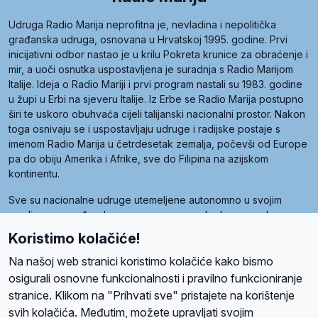
Udruga Radio Marija neprofitna je, nevladina i nepolitička
građanska udruga, osnovana u Hrvatskoj 1995. godine. Prvi
inicijativni odbor nastao je u krilu Pokreta krunice za obraćenje i
mir, a uoči osnutka uspostavljena je suradnja s Radio Marijom
Italije. Ideja o Radio Mariji i prvi program nastali su 1983. godine
u župi u Erbi na sjeveru Italije. Iz Erbe se Radio Marija postupno
širi te uskoro obuhvaća cijeli talijanski nacionalni prostor. Nakon
toga osnivaju se i uspostavljaju udruge i radijske postaje s
imenom Radio Marija u četrdesetak zemalja, počevši od Europe
pa do obiju Amerika i Afrike, sve do Filipina na azijskom
kontinentu.
Sve su nacionalne udruge utemeljene autonomno u svojim
zemljama, a međusobna su povezane preko krovne udruge
pod nazivom Svjetska obitelj Radio Marije (World Family of
Koristimo kolačiće!
Radio Maria). Svjetsku obitelj utemeljilo je sedam članica, među
kojima je i hrvatska Udruga Radio Marija.
Na našoj web stranici koristimo kolačiće kako bismo
osigurali osnovne funkcionalnosti i pravilno funkcioniranje
stranice. Klikom na "Prihvati sve" pristajete na korištenje
svih kolačića. Međutim, možete upravljati svojim