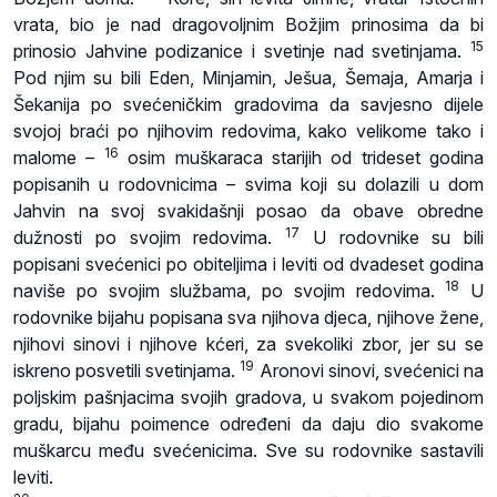
vrata, bio je nad dragovoljnim Božjim prinosima da bi
15
prinosio Jahvine podizanice i svetinje nad svetinjama.
Pod njim su bili Eden, Minjamin, Ješua, Šemaja, Amarja i
Šekanija po svećeničkim gradovima da savjesno dijele
svojoj braći po njihovim redovima, kako velikome tako i
16
malome –
osim muškaraca starijih od trideset godina
popisanih u rodovnicima – svima koji su dolazili u dom
Jahvin na svoj svakidašnji posao da obave obredne
17
dužnosti po svojim redovima.
U rodovnike su bili
popisani svećenici po obiteljima i leviti od dvadeset godina
18
naviše po svojim službama, po svojim redovima.
U
rodovnike bijahu popisana sva njihova djeca, njihove žene,
njihovi sinovi i njihove kćeri, za svekoliki zbor, jer su se
19
iskreno posvetili svetinjama.
Aronovi sinovi, svećenici na
poljskim pašnjacima svojih gradova, u svakom pojedinom
gradu, bijahu poimence određeni da daju dio svakome
muškarcu među svećenicima. Sve su rodovnike sastavili
leviti.