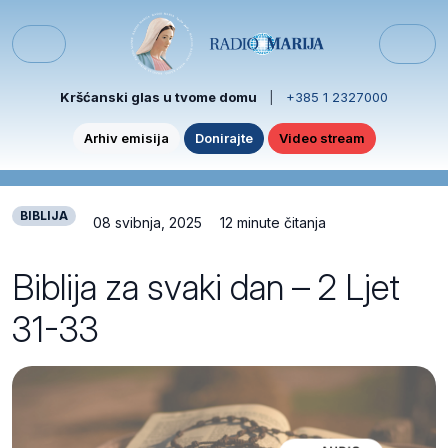
Skip to content
Skip to footer
Menu
Kršćanski glas u tvome domu
|
+385 1 2327000
Arhiv emisija
Donirajte
Video stream
BIBLIJA
08 svibnja, 2025
12 minute čitanja
Biblija za svaki dan – 2 Ljet
31-33