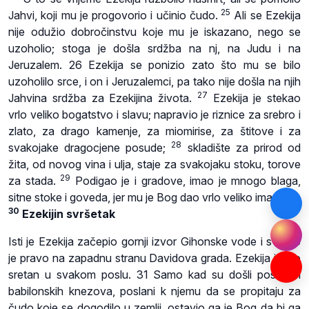
25
Jahvi, koji mu je progovorio i učinio čudo.
Ali se Ezekija
nije odužio dobročinstvu koje mu je iskazano, nego se
uzoholio; stoga je došla srdžba na nj, na Judu i na
Jeruzalem. 26 Ezekija se ponizio zato što mu se bilo
uzoholilo srce, i on i Jeruzalemci, pa tako nije došla na njih
27
Jahvina srdžba za Ezekijina života.
Ezekija je stekao
vrlo veliko bogatstvo i slavu; napravio je riznice za srebro i
zlato, za drago kamenje, za miomirise, za štitove i za
28
svakojake dragocjene posude;
skladište za prirod od
žita, od novog vina i ulja, staje za svakojaku stoku, torove
29
za stada.
Podigao je i gradove, imao je mnogo blaga,
sitne stoke i goveda, jer mu je Bog dao vrlo veliko imanje.
30
Ezekijin svršetak
Isti je Ezekija začepio gornji izvor Gihonske vode i svrnuo
je pravo na zapadnu stranu Davidova grada. Ezekija je bio
sretan u svakom poslu. 31 Samo kad su došli poslanici
babilonskih knezova, poslani k njemu da se propitaju za
čudo koje se dogodilo u zemlji, ostavio ga je Bog da bi ga