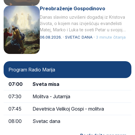
Preobraženje Gospodinovo
Danas slavimo uzvišeni događaj iz Kristova
života, o kojem nas izvješćuju evanđelisti
Matej, Marko i Luka te sveti Petar u svojoj
drugoj…
06.08.2026. · SVETAC DANA ·
3 minute čitanja
Program Radio Marija
07:00
Sveta misa
07:30
Molitva - Jutarnja
07:45
Devetnica Velikoj Gospi - molitva
08:00
Svetac dana