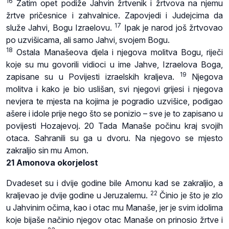
16
Zatim opet podiže Jahvin žrtvenik i žrtvova na njemu
žrtve pričesnice i zahvalnice. Zapovjedi i Judejcima da
17
služe Jahvi, Bogu Izraelovu.
Ipak je narod još žrtvovao
po uzvišicama, ali samo Jahvi, svojem Bogu.
18
Ostala Manašeova djela i njegova molitva Bogu, riječi
koje su mu govorili vidioci u ime Jahve, Izraelova Boga,
19
zapisane su u Povijesti izraelskih kraljeva.
Njegova
molitva i kako je bio uslišan, svi njegovi grijesi i njegova
nevjera te mjesta na kojima je pogradio uzvišice, podigao
ašere i idole prije nego što se ponizio – sve je to zapisano u
povijesti Hozajevoj. 20 Tada Manaše počinu kraj svojih
otaca. Sahranili su ga u dvoru. Na njegovo se mjesto
zakraljio sin mu Amon.
21 Amonova okorjelost
Dvadeset su i dvije godine bile Amonu kad se zakraljio, a
22
kraljevao je dvije godine u Jeruzalemu.
Činio je što je zlo
u Jahvinim očima, kao i otac mu Manaše, jer je svim idolima
koje bijaše načinio njegov otac Manaše on prinosio žrtve i