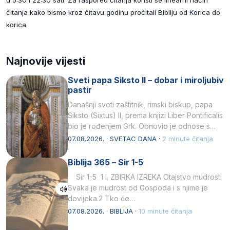
čitanja kako bismo kroz čitavu godinu pročitali Bibliju od Korica do
korica.
Najnovije vijesti
Sveti papa Siksto II – dobar i miroljubiv
pastir
Današnji sveti zaštitnik, rimski biskup, papa
Siksto (Sixtus) II, prema knjizi Liber Pontificalis
bio je rođenjem Grk. Obnovio je odnose s
afričkim…
07.08.2026. · SVETAC DANA ·
2 minute čitanja
Biblija 365 – Sir 1-5
Sir 1-5 1 I. ZBIRKA IZREKA Otajstvo mudrosti
Svaka je mudrost od Gospoda i s njime je
dovijeka.2 Tko će…
07.08.2026. · BIBLIJA ·
10 minute čitanja