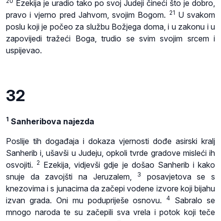
20
Ezekija je uradio tako po svoj Judeji čineći što je dobro,
21
pravo i vjerno pred Jahvom, svojim Bogom.
U svakom
poslu koji je počeo za službu Božjega doma, i u zakonu i u
zapovijedi tražeći Boga, trudio se svim svojim srcem i
uspijevao.
32
1
Sanheribova najezda
Poslije tih događaja i dokaza vjernosti dođe asirski kralj
Sanherib i, ušavši u Judeju, opkoli tvrde gradove misleći ih
2
osvojiti.
Ezekija, vidjevši gdje je došao Sanherib i kako
3
snuje da zavojšti na Jeruzalem,
posavjetova se s
knezovima i s junacima da začepi vodene izvore koji bijahu
4
izvan grada. Oni mu podupriješe osnovu.
Sabralo se
mnogo naroda te su začepili sva vrela i potok koji teče