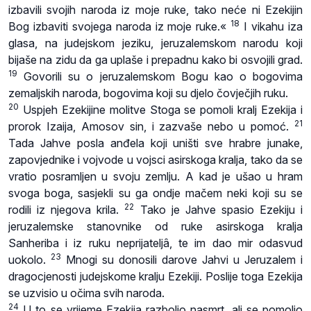
izbavili svojih naroda iz moje ruke, tako neće ni Ezekijin
18
Bog izbaviti svojega naroda iz moje ruke.«
I vikahu iza
glasa, na judejskom jeziku, jeruzalemskom narodu koji
bijaše na zidu da ga uplaše i prepadnu kako bi osvojili grad.
19
Govorili su o jeruzalemskom Bogu kao o bogovima
zemaljskih naroda, bogovima koji su djelo čovječjih ruku.
20
Uspjeh Ezekijine molitve Stoga se pomoli kralj Ezekija i
21
prorok Izaija, Amosov sin, i zazvaše nebo u pomoć.
Tada Jahve posla anđela koji uništi sve hrabre junake,
zapovjednike i vojvode u vojsci asirskoga kralja, tako da se
vratio posramljen u svoju zemlju. A kad je ušao u hram
svoga boga, sasjekli su ga ondje mačem neki koji su se
22
rodili iz njegova krila.
Tako je Jahve spasio Ezekiju i
jeruzalemske stanovnike od ruke asirskoga kralja
Sanheriba i iz ruku neprijateljâ, te im dao mir odasvud
23
uokolo.
Mnogi su donosili darove Jahvi u Jeruzalem i
dragocjenosti judejskome kralju Ezekiji. Poslije toga Ezekija
se uzvisio u očima svih naroda.
24
U to se vrijeme Ezekija razbolio nasmrt, ali se pomolio