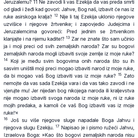
Jeruzalemu? 11 Ne zavodi li vas Ezekija da vas preda smrti
od gladi i žeđi kad govori: Jahve, Bog naš, izbavit će nas iz
12
ruke asirskoga kralja?
Nije li taj Ezekija uklonio njegove
uzvišice i njegove žrtvenike; i zapovjedio Judejcima i
Jeruzalemcima govoreći: Pred jednim se žrtvenikom
13
klanjajte i na njemu kadite!?
Zar ne znate što sam učinio
ja i moji preci od svih zemaljskih naroda? Zar su bogovi
zemaljskih naroda mogli izbaviti svoje zemlje iz moje ruke?
14
Koji je među svim bogovima onih naroda što su ih
sasvim uništili moji preci mogao izbaviti narod iz moje ruke,
15
da bi mogao vaš Bog izbaviti vas iz moje ruke?
Zato
nemojte da vas sada Ezekija vara i da vas tako zavodi i ne
vjerujte mu! Jer nijedan bog nikojega naroda ili kraljevstva
nije mogao izbaviti svoga naroda iz moje ruke, ni iz ruke
mojih predaka, a kamoli će vaš Bog izbaviti vas iz moje
ruke!’«
16
Još su više njegove sluge napadale Boga Jahvu i
17
njegova slugu Ezekiju.
Napisao je i pismo ružeći Jahvu,
Izraelova Boga: »Kao što bogovi zemaljskih naroda nisu