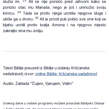
23
služio im.
Ali se nije ponizio pred Jahvom kako se
ponizio otac mu Manaše, nego je još i umnožio svoju
24
krivicu.
Tada se protiv njega urotiše njegove sluge i
25
ubiše ga u dvoru.
Ali je prosti puk pobio sve one koji se
bijahu urotili protiv kralja Amona i na njegovo mjesto
zakraljio sina mu Jošiju.
Tekst Biblije preuzeti iz Biblije u izdanju Kršćanske
sadašnjosti; izvor:
online Biblija, Kršćanska sadašnjost
Audio: Zaklada “Čujem, Vjerujem, Vidim”
Svakog dana u našem programu možete poslušati Biblijsko čitanje
u 5:30 i 22:30 sati. Za raspored čitanja koristi se linearni način