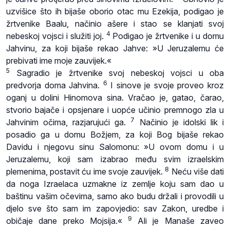
uzvišice što ih bijaše oborio otac mu Ezekija, podigao je
žrtvenike Baalu, načinio ašere i stao se klanjati svoj
4
nebeskoj vojsci i služiti joj.
Podigao je žrtvenike i u domu
Jahvinu, za koji bijaše rekao Jahve: »U Jeruzalemu će
prebivati ime moje zauvijek.«
5
Sagradio je žrtvenike svoj nebeskoj vojsci u oba
6
predvorja doma Jahvina.
I sinove je svoje proveo kroz
oganj u dolini Hinomova sina. Vračao je, gatao, čarao,
stvorio bajače i opsjenare i uopće učinio premnogo zla u
7
Jahvinim očima, razjarujući ga.
Načinio je idolski lik i
posadio ga u domu Božjem, za koji Bog bijaše rekao
Davidu i njegovu sinu Salomonu: »U ovom domu i u
Jeruzalemu, koji sam izabrao među svim izraelskim
8
plemenima, postavit ću ime svoje zauvijek.
Neću više dati
da noga Izraelaca uzmakne iz zemlje koju sam dao u
baštinu vašim očevima, samo ako budu držali i provodili u
djelo sve što sam im zapovjedio: sav Zakon, uredbe i
9
običaje dane preko Mojsija.«
Ali je Manaše zaveo