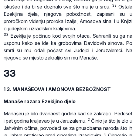
32
iskušao i da bi se doznalo sve što mu je u srcu.
Ostala
Ezekijina djela, njegova pobožnost, zapisani su u
proročkom viđenju proroka Izaije, Amosova sina, i u Knjizi
o judejskim i izraelskim kraljevima.
33
Ezekija je počinuo kod svojih otaca. Sahranili su ga na
usponu kako se ide ka grobovima Davidovih sinova. Po
smrti su mu odali počast svi Judejci i Jeruzalemci. Na
njegovo se mjesto zakraljio sin mu Manaše.
33
1 3. MANAŠEOVA I AMONOVA BEZBOŽNOST
Manaše razara Ezekijino djelo
Manašeu je bilo dvanaest godina kad se zakraljio. Pedeset
2
i pet godina kraljevao je u Jeruzalemu.
Činio je što je zlo u
Jahvinim očima, povodeći se za gnusobama naroda što ih
3
je Jahve protjerao pred sinovima Izraelovim.
Obnovio je