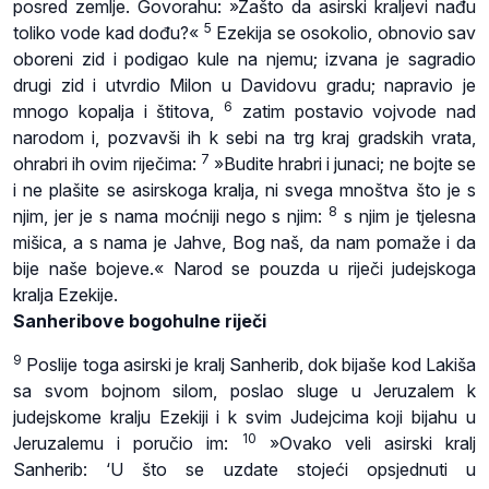
posred zemlje. Govorahu: »Zašto da asirski kraljevi nađu
5
toliko vode kad dođu?«
Ezekija se osokolio, obnovio sav
oboreni zid i podigao kule na njemu; izvana je sagradio
drugi zid i utvrdio Milon u Davidovu gradu; napravio je
6
mnogo kopalja i štitova,
zatim postavio vojvode nad
narodom i, pozvavši ih k sebi na trg kraj gradskih vrata,
7
ohrabri ih ovim riječima:
»Budite hrabri i junaci; ne bojte se
i ne plašite se asirskoga kralja, ni svega mnoštva što je s
8
njim, jer je s nama moćniji nego s njim:
s njim je tjelesna
mišica, a s nama je Jahve, Bog naš, da nam pomaže i da
bije naše bojeve.« Narod se pouzda u riječi judejskoga
kralja Ezekije.
Sanheribove bogohulne riječi
9
Poslije toga asirski je kralj Sanherib, dok bijaše kod Lakiša
sa svom bojnom silom, poslao sluge u Jeruzalem k
judejskome kralju Ezekiji i k svim Judejcima koji bijahu u
10
Jeruzalemu i poručio im:
»Ovako veli asirski kralj
Sanherib: ‘U što se uzdate stojeći opsjednuti u