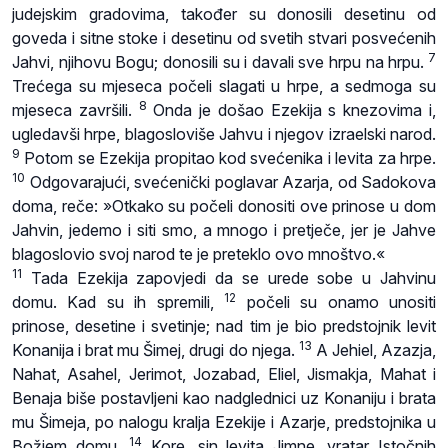
judejskim gradovima, također su donosili desetinu od
goveda i sitne stoke i desetinu od svetih stvari posvećenih
7
Jahvi, njihovu Bogu; donosili su i davali sve hrpu na hrpu.
Trećega su mjeseca počeli slagati u hrpe, a sedmoga su
8
mjeseca završili.
Onda je došao Ezekija s knezovima i,
ugledavši hrpe, blagosloviše Jahvu i njegov izraelski narod.
9
Potom se Ezekija propitao kod svećenika i levita za hrpe.
10
Odgovarajući, svećenički poglavar Azarja, od Sadokova
doma, reče: »Otkako su počeli donositi ove prinose u dom
Jahvin, jedemo i siti smo, a mnogo i pretječe, jer je Jahve
blagoslovio svoj narod te je preteklo ovo mnoštvo.«
11
Tada Ezekija zapovjedi da se urede sobe u Jahvinu
12
domu. Kad su ih spremili,
počeli su onamo unositi
prinose, desetine i svetinje; nad tim je bio predstojnik levit
13
Konanija i brat mu Šimej, drugi do njega.
A Jehiel, Azazja,
Nahat, Asahel, Jerimot, Jozabad, Eliel, Jismakja, Mahat i
Benaja biše postavljeni kao nadglednici uz Konaniju i brata
mu Šimeja, po nalogu kralja Ezekije i Azarje, predstojnika u
14
Božjem domu.
Kore, sin levita Jimne, vratar Istočnih