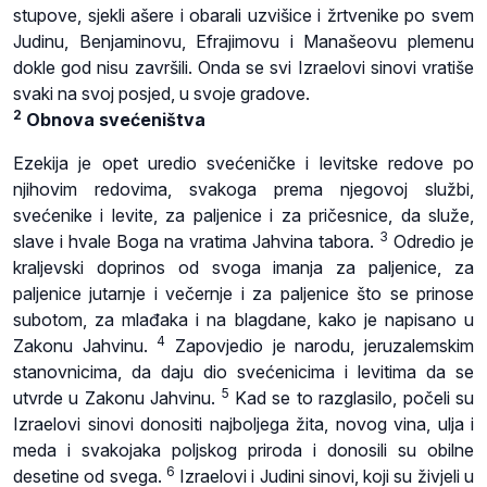
stupove, sjekli ašere i obarali uzvišice i žrtvenike po svem
Judinu, Benjaminovu, Efrajimovu i Manašeovu plemenu
dokle god nisu završili. Onda se svi Izraelovi sinovi vratiše
svaki na svoj posjed, u svoje gradove.
2
Obnova svećeništva
Ezekija je opet uredio svećeničke i levitske redove po
njihovim redovima, svakoga prema njegovoj službi,
svećenike i levite, za paljenice i za pričesnice, da služe,
3
slave i hvale Boga na vratima Jahvina tabora.
Odredio je
kraljevski doprinos od svoga imanja za paljenice, za
paljenice jutarnje i večernje i za paljenice što se prinose
subotom, za mlađaka i na blagdane, kako je napisano u
4
Zakonu Jahvinu.
Zapovjedio je narodu, jeruzalemskim
stanovnicima, da daju dio svećenicima i levitima da se
5
utvrde u Zakonu Jahvinu.
Kad se to razglasilo, počeli su
Izraelovi sinovi donositi najboljega žita, novog vina, ulja i
meda i svakojaka poljskog priroda i donosili su obilne
6
desetine od svega.
Izraelovi i Judini sinovi, koji su živjeli u