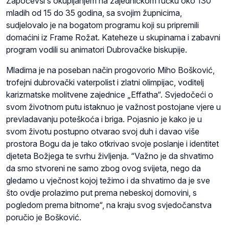
Započevši s okupljanjem na zajedničkom ručku oko 130
mladih od 15 do 35 godina, sa svojim župnicima,
sudjelovalo je na bogatom programu koji su pripremili
domaćini iz Frame Rožat. Kateheze u skupinama i zabavni
program vodili su animatori Dubrovačke biskupije.
Mladima je na poseban način progovorio Miho Bošković,
trofejni dubrovački vaterpolist i zlatni olimpijac, voditelj
karizmatske molitvene zajednice „Effatha“. Svjedočeći o
svom životnom putu istaknuo je važnost postojane vjere u
prevladavanju poteškoća i briga. Pojasnio je kako je u
svom životu postupno otvarao svoj duh i davao više
prostora Bogu da je tako otkrivao svoje poslanje i identitet
djeteta Božjega te svrhu življenja. “Važno je da shvatimo
da smo stvoreni ne samo zbog ovog svijeta, nego da
gledamo u vječnost kojoj težimo i da shvatimo da je sve
što ovdje prolazimo put prema nebeskoj domovini, s
pogledom prema bitnome“, na kraju svog svjedočanstva
poručio je Bošković.