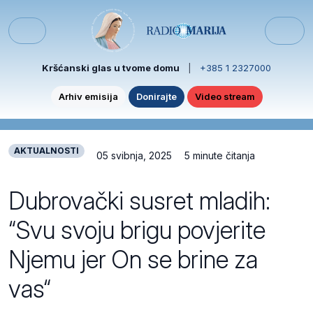
Skip to content
Skip to footer
Menu
Kršćanski glas u tvome domu
|
+385 1 2327000
Arhiv emisija
Donirajte
Video stream
AKTUALNOSTI
05 svibnja, 2025
5 minute čitanja
Dubrovački susret mladih:
“Svu svoju brigu povjerite
Njemu jer On se brine za
vas“