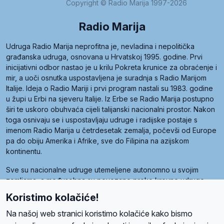
Copyright © Radio Marija 1997-2026
Radio Marija
Udruga Radio Marija neprofitna je, nevladina i nepolitička
građanska udruga, osnovana u Hrvatskoj 1995. godine. Prvi
inicijativni odbor nastao je u krilu Pokreta krunice za obraćenje i
mir, a uoči osnutka uspostavljena je suradnja s Radio Marijom
Italije. Ideja o Radio Mariji i prvi program nastali su 1983. godine
u župi u Erbi na sjeveru Italije. Iz Erbe se Radio Marija postupno
širi te uskoro obuhvaća cijeli talijanski nacionalni prostor. Nakon
toga osnivaju se i uspostavljaju udruge i radijske postaje s
imenom Radio Marija u četrdesetak zemalja, počevši od Europe
pa do obiju Amerika i Afrike, sve do Filipina na azijskom
kontinentu.
Sve su nacionalne udruge utemeljene autonomno u svojim
zemljama, a međusobna su povezane preko krovne udruge
pod nazivom Svjetska obitelj Radio Marije (World Family of
Koristimo kolačiće!
Radio Maria). Svjetsku obitelj utemeljilo je sedam članica, među
kojima je i hrvatska Udruga Radio Marija.
Na našoj web stranici koristimo kolačiće kako bismo