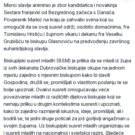
Misno slavlje animirao je zbor kandidatica i novakinja
Sestara franjevki od Bezgrešnog začeća s Danača.
Povjerenik Markić na kraju je zahvalio svima koji su
omogućili da se ovaj susret održi, osobito domaćinima, fra
Tomislavu Hrstiću i župnom vikaru i dekanu fra Veselku
Grubišiću te biskupu Glasnoviću na predvođenju završnog
euharistijskog slavlja.
Biskupijski susret mladih (BSM) je prilika da se mladi iz župa
iz svih dekanata Dubrovačke biskupije okupe na jednom
mjestu zajedno s mjesnim biskupom kako bi slavili
Gospodina, družili se, promišljali o vlastitom poslanju te se
bolje upoznali. Ovakvi susreti omogućavaju veće
povezivanje mladih iz različitih dijelova biskupije koji se
nemaju priliku u drugim kontekstima susresti i upoznati,
kako bi zajedno razmijenili iskustva, ideje, promišljali, ali i
bodrili se, te jedni druge poticali za još gorljiviji angažman u
svojim župama. Uz biskupijski susret mladih organiziraju se
i susreti mladih na nacionalnoj i svjetskoj razini. Sljedeće