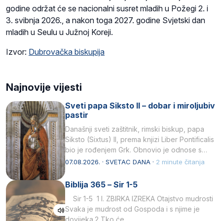
godine održat će se nacionalni susret mladih u Požegi 2. i
3. svibnja 2026., a nakon toga 2027. godine Svjetski dan
mladih u Seulu u Južnoj Koreji.
Izvor:
Dubrovačka biskupija
Najnovije vijesti
Sveti papa Siksto II – dobar i miroljubiv
pastir
Današnji sveti zaštitnik, rimski biskup, papa
Siksto (Sixtus) II, prema knjizi Liber Pontificalis
bio je rođenjem Grk. Obnovio je odnose s
afričkim…
07.08.2026. · SVETAC DANA ·
2 minute čitanja
Biblija 365 – Sir 1-5
Sir 1-5 1 I. ZBIRKA IZREKA Otajstvo mudrosti
Svaka je mudrost od Gospoda i s njime je
dovijeka.2 Tko će…