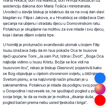
Ivana Hrkaća, don Iva Markića, don Hrvoja Katušića i uz
asistenciju đakona don Maria Tošića i ministranata.
Uvodeći u slavlje biskup je istaknuo da se na ovaj dan slavi
blagdan sv. Filipa i Jakova, a u Hrvatskoj se obilježava Dan
sjećanja na ubijenu i stradalu djecu u Domovinskom ratu.
Potaknuo je okupljene na molitvu za sve mlade i svu djecu,
koja i danas diljem svijeta trpe.
U homiliji je protumačio evanđeoski ulomak u kojem Filip
Isusu izražava želju da im Isus pokaže Oca te Isusove
riječi upućene Tomi „Ja sam Put, Istina i Život“. „Boga Oca
najbolje vidimo u Isusu Kristu. Božje se lice vidi na
Isusovom licu“, rekao je biskup Glasnović pojasnivši kako
se Bog objavljuje u cijelom stvorenom svijetu, u bližnjima, u
Svetom pismu, a na najizvrsniji način prisutan je u
sakramentima. Potaknuo je mlade da podignu svoj pogled
u Gospodina i razvesele se, ne spuštajući pogled u pod, u
svoje brige, te da se mole jer je molitva „disanje duše,
pogled bačen prema nebu usred tjeskoba i briga“.