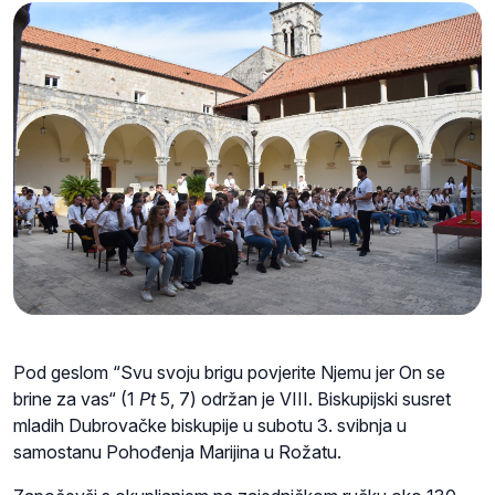
Pod geslom “Svu svoju brigu povjerite Njemu jer On se
brine za vas“ (1
Pt
5, 7) održan je VIII. Biskupijski susret
mladih Dubrovačke biskupije u subotu 3. svibnja u
samostanu Pohođenja Marijina u Rožatu.