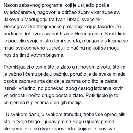
Nakon zabavnog programa, koji je uslijedio poslije
svjedočanstva, nagovor je održao župni vikar župe sv.
Jakova u Međugorju fra Ivan Hrkać, svećenik
Hercegovačke franjevačke provincije koji je također je i
područni duhovni asistent Frame Hercegovina. S mladima
je podijelio svoje misli o temi susreta, o brigama s kojima se
mladi svakodnevno susreću i o načinu na koji se mogu
nositi s tim životnim brigama.
Promišljajući o tome što je zlato u njihovom životu, što im
je važno i čemu pridaju pažnju, poručio je da svaka mlada
osoba zapravo ima dar da je zanima ono što je zaista
istinski vrijedno, no ponekad, zbog čestog isticanja krivih
vrijednosti i nešto drugo postaje zlato. Potkrijepio je to
primjerima iz pjesama ili drugih medija.
„U svakom danu, u svakom trenutku, trebaš se opredijeliti
što je tvoje blago. Ljubav prema Bogu i ljubav prema
bližnjemu – to su dvije zapovijedi u kojima je Isus sve