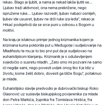
rekao. Blago je ljubiti, a nama je nekad lakše ljutiti se…
Ljubav traži aktivnost, ona nema prekrižene, nego
ispružene ruke… Ljubav razvedri, ljubav nabaci osmijeh,
ljubav ide ususret, ljubav ne drži ruke iza leđa“, rekao je
Hrkać podsjetivši da se srce puni u odnosu s Bogom u
molitvi.
Na kraju je istaknuo primjer jednog krizmanika kojem je
krizmana kuma poklonila put u Međugorje i sudjelovanje na
Mladifestu te mu je to bio prvi put da je sudjelovao na
euharistijskom klanjanju. Krizmanik je s oduševljenjem
svjedočio o susretu mladih. „Zato smo mi pozvani ne samo
ići negdje sami, nego povesti uvijek onog tko ti je bliz u
životu, kome želiš dobro, dovesti ga bliže Bogu“, potaknuo
je mlade.
Euharistijsko slavlje predvodio je dubrovački biskup Roko
Glasnović uz suslavlje biskupijskog povjerenika za mlade
don Petra Markića, župnika fra Tomislava Hrstića, fra