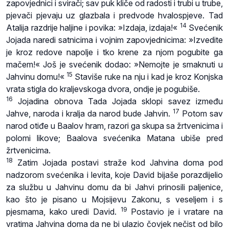
zapovjednici i svirači; sav puk kliče od radosti i trubi u trube,
pjevači pjevaju uz glazbala i predvode hvalospjeve. Tad
14
Atalija razdrije haljine i povika: »Izdaja, izdaja!«
Svećenik
Jojada naredi satnicima i vojnim zapovjednicima: »Izvedite
je kroz redove napolje i tko krene za njom pogubite ga
mačem!« Još je svećenik dodao: »Nemojte je smaknuti u
15
Jahvinu domu!«
Staviše ruke na nju i kad je kroz Konjska
vrata stigla do kraljevskoga dvora, ondje je pogubiše.
16
Jojadina obnova Tada Jojada sklopi savez između
17
Jahve, naroda i kralja da narod bude Jahvin.
Potom sav
narod otiđe u Baalov hram, razori ga skupa sa žrtvenicima i
polomi likove; Baalova svećenika Matana ubiše pred
žrtvenicima.
18
Zatim Jojada postavi straže kod Jahvina doma pod
nadzorom svećenika i levita, koje David bijaše porazdijelio
za službu u Jahvinu domu da bi Jahvi prinosili paljenice,
kao što je pisano u Mojsijevu Zakonu, s veseljem i s
19
pjesmama, kako uredi David.
Postavio je i vratare na
vratima Jahvina doma da ne bi ulazio čovjek nečist od bilo