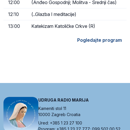
12:00
(Anđeo Gospodnji; Molitva - Srednji čas)
12:10
(..Glazba I meditacije)
13:00
Katekizam Katoličke Crkve (R)
Pogledajte program
UDRUGA RADIO MARIJA
Kameniti stol 11
10000 Zagreb Croatia
Ured: +385 1 23 27 100
Program: +385 1 23 27 777; 099 502 00 52