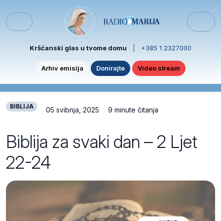
Skip to content
Skip to footer
Menu
Kršćanski glas u tvome domu
|
+385 1 2327000
Arhiv emisija
Donirajte
Video stream
BIBLIJA
05 svibnja, 2025
9 minute čitanja
Biblija za svaki dan – 2 Ljet
22-24