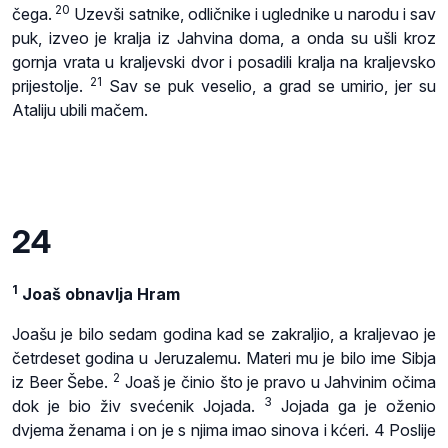
20
čega.
Uzevši satnike, odličnike i uglednike u narodu i sav
puk, izveo je kralja iz Jahvina doma, a onda su ušli kroz
gornja vrata u kraljevski dvor i posadili kralja na kraljevsko
21
prijestolje.
Sav se puk veselio, a grad se umirio, jer su
Ataliju ubili mačem.
24
1
Joaš obnavlja Hram
Joašu je bilo sedam godina kad se zakraljio, a kraljevao je
četrdeset godina u Jeruzalemu. Materi mu je bilo ime Sibja
2
iz Beer Šebe.
Joaš je činio što je pravo u Jahvinim očima
3
dok je bio živ svećenik Jojada.
Jojada ga je oženio
dvjema ženama i on je s njima imao sinova i kćeri. 4 Poslije