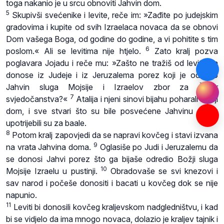
toga nakanio je u srcu obnoviti Jahvin dom.
5
Skupivši svećenike i levite, reče im: »Zađite po judejskim
gradovima i kupite od svih Izraelaca novaca da se obnovi
Dom vašega Boga, od godine do godine, a vi pohitite s tim
6
poslom.« Ali se levitima nije htjelo.
Zato kralj pozva
poglavara Jojadu i reče mu: »Zašto ne tražiš od levita da
donose iz Judeje i iz Jeruzalema porez koji je odredio
Jahvin sluga Mojsije i Izraelov zbor za Šator
7
svjedočanstva?«
Atalija i njeni sinovi bijahu poharali Božji
dom, i sve stvari što su bile posvećene Jahvinu domu
upotrijebili su za baale.
8
Potom kralj zapovjedi da se napravi kovčeg i stavi izvana
9
na vrata Jahvina doma.
Oglasiše po Judi i Jeruzalemu da
se donosi Jahvi porez što ga bijaše odredio Božji sluga
10
Mojsije Izraelu u pustinji.
Obradovaše se svi knezovi i
sav narod i počeše donositi i bacati u kovčeg dok se nije
napunio.
11
Leviti bi donosili kovčeg kraljevskom nadgledništvu, i kad
bi se vidjelo da ima mnogo novaca, dolazio je kraljev tajnik i