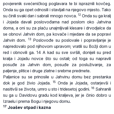
povjerenik svećeničkog poglavara te bi ispraznili kovčeg.
Onda su ga opet odnosili i stavljali na njegovo mjesto. Tako
12
su činili svaki dan i sabrali mnogo novca.
Onda su ga kralj
i Jojada davali poslovođama nad poslom oko Jahvina
doma, a oni su za plaću unajmljivali klesare i drvodjelce da
se obnovi Jahvin dom, pa kovače i mjedare da se popravi
13
Jahvin dom.
Poslovođe su poslovale i popravljanje je
napredovalo pod njihovom upravom; vratili su Božji dom u
red i obnovili ga. 14 A kad su sve svršili, donijeli su pred
kralja i Jojadu novce što su ostali; od toga su napravili
posuđe za Jahvin dom, posuđe za posluživanje, za
paljenje, plitice i druge zlatne i srebrne predmete.
Paljenice su se prinosile u Jahvinu domu bez prestanka
15
dok je god živio Jojada.
Onda je Jojada, ostarjevši i
16
nasitivši se života, umro u sto i tridesetoj godini.
Sahranili
su ga u Davidovu gradu kod kraljeva, jer je činio dobro u
Izraelu i prema Bogu i njegovu domu.
17
Joašev otpad i kazna