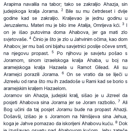
Arapima navalila na tabor; tako se zakraljio Ahazja, sin
2
judejskoga kralja Jorama.
Bile su mu četrdeset i dvije
godine kad se zakraljio. Kraljevao je jednu godinu u
3
Jeruzalemu. Materi mu je bilo ime Atalija, Omrijeva kći.
I
on je išao putovima doma Ahabova, jer ga mati zlo
4
svjetovaše.
Činio je što je zlo u Jahvinim očima, kao dom
Ahabov, jer mu baš oni bijahu savjetnici poslije očeve smrti,
5
na njegovu propast.
Po njihovu je savjetu pošao s
Joramom, sinom izraelskoga kralja Ahaba, u boj na
aramejskoga kralja Hazaela u Ramot Gilead. Ali su
6
Aramejci porazili Jorama.
On se vratio da se liječi u
Jizreelu od rana što mu ih zadadoše u Rami kad se borio s
aramejskim kraljem Hazaelom.
Joramov sin Ahazja, judejski kralj, sišao je u Jizreel da
7
posjeti Ahabova sina Jorama jer se Joram razbolio.
Ali
Bog učini da taj posjet Joramu bude na propast Ahazji.
Došavši, izišao je s Joramom na Nimšijeva sina Jehua,
8
koga je Jahve pomazao da iskorijeni Ahabovu kuću.
Dok
je izvršavao osvetu nad Ahabovom kućom, Jehu zateče