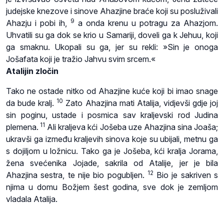
judejske knezove i sinove Ahazjine braće koji su posluživali
9
Ahazju i pobi ih,
a onda krenu u potragu za Ahazjom.
Uhvatili su ga dok se krio u Samariji, doveli ga k Jehuu, koji
ga smaknu. Ukopali su ga, jer su rekli: »Sin je onoga
Jošafata koji je tražio Jahvu svim srcem.«
Atalijin zločin
Tako ne ostade nitko od Ahazjine kuće koji bi imao snage
10
da bude kralj.
Zato Ahazjina mati Atalija, vidjevši gdje joj
sin poginu, ustade i posmica sav kraljevski rod Judina
11
plemena.
Ali kraljeva kći Jošeba uze Ahazjina sina Joaša;
ukravši ga između kraljevih sinova koje su ubijali, metnu ga
s dojiljom u ložnicu. Tako ga je Jošeba, kći kralja Jorama,
žena svećenika Jojade, sakrila od Atalije, jer je bila
12
Ahazjina sestra, te nije bio pogubljen.
Bio je sakriven s
njima u domu Božjem šest godina, sve dok je zemljom
vladala Atalija.