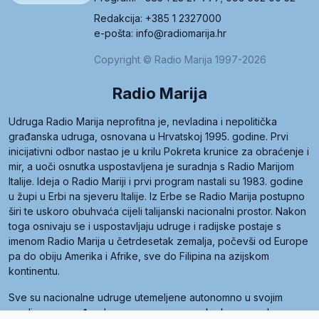
Redakcija: +385 1 2327000
e-pošta: info@radiomarija.hr
Copyright © Radio Marija 1997-2026
Radio Marija
Udruga Radio Marija neprofitna je, nevladina i nepolitička
građanska udruga, osnovana u Hrvatskoj 1995. godine. Prvi
inicijativni odbor nastao je u krilu Pokreta krunice za obraćenje i
mir, a uoči osnutka uspostavljena je suradnja s Radio Marijom
Italije. Ideja o Radio Mariji i prvi program nastali su 1983. godine
u župi u Erbi na sjeveru Italije. Iz Erbe se Radio Marija postupno
širi te uskoro obuhvaća cijeli talijanski nacionalni prostor. Nakon
toga osnivaju se i uspostavljaju udruge i radijske postaje s
imenom Radio Marija u četrdesetak zemalja, počevši od Europe
pa do obiju Amerika i Afrike, sve do Filipina na azijskom
kontinentu.
Sve su nacionalne udruge utemeljene autonomno u svojim
zemljama, a međusobna su povezane preko krovne udruge