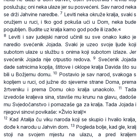
poslužuju; oni neka ulaze jer su posvećeni. Sav narod neka
7
se drži Jahvine naredbe.
Leviti neka okruže kralja, svaki s
oružjem u ruci, i tko god pokuša ući u Dom, neka bude
pogubljen. Budite uz kralja kamo god pođe ili izađe.«
8
Leviti i sav judejski narod učinili su sve onako kako je
naredio svećenik Jojada. Svaki je uzeo svoje ljude koji
subotom ulaze u službu s onima koji subotom izlaze. Jer
9
svećenik Jojada nije otpustio redova.
Svećenik Jojada
dade satnicima koplja, štitove i oklope kralja Davida što su
10
bili u Božjemu domu.
Postavio je sav narod, svakoga s
kopljem u ruci, od južne do sjeverne strane Doma, prema
11
žrtveniku i prema Domu oko kralja unaokolo.
Tada
izvedoše kraljeva sina, staviše mu krunu na glavu, dadoše
mu Svjedočanstvo i pomazaše ga za kralja. Tada Jojada i
njegovi sinovi povikaše: »Živio kralj!«
12
Kad Atalija ču viku naroda koji se skupio i hvalio kralja,
13
dođe k narodu u Jahvin dom.
Pogleda bolje, kad gle, kralj
stoji na svojem mjestu na ulazu, a pred kraljem