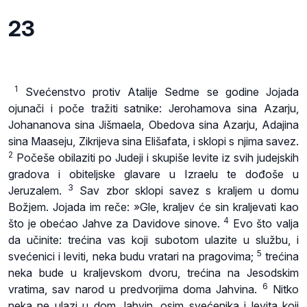
23
1
Svećenstvo protiv Atalije Sedme se godine Jojada
ojunači i poče tražiti satnike: Jerohamova sina Azarju,
Johananova sina Jišmaela, Obedova sina Azarju, Adajina
sina Maaseju, Zikrijeva sina Elišafata, i sklopi s njima savez.
2
Počeše obilaziti po Judeji i skupiše levite iz svih judejskih
gradova i obiteljske glavare u Izraelu te dođoše u
3
Jeruzalem.
Sav zbor sklopi savez s kraljem u domu
Božjem. Jojada im reče: »Gle, kraljev će sin kraljevati kao
4
što je obećao Jahve za Davidove sinove.
Evo što valja
da učinite: trećina vas koji subotom ulazite u službu, i
5
svećenici i leviti, neka budu vratari na pragovima;
trećina
neka bude u kraljevskom dvoru, trećina na Jesodskim
6
vratima, sav narod u predvorjima doma Jahvina.
Nitko
neka ne ulazi u dom Jahvin, osim svećenika i levita koji