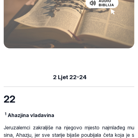
2 Ljet 22-24
22
1
Ahazjina vladavina
Jeruzalemci zakraljiše na njegovo mjesto najmlađeg mu
sina, Ahazju, jer sve starije bijaše poubijala četa koja je s