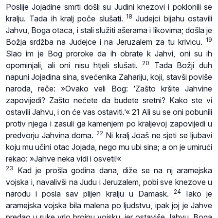
Poslije Jojadine smrti došli su Judini knezovi i poklonili se
18
kralju. Tada ih kralj poče slušati.
Judejci bijahu ostavili
Jahvu, Boga otaca, i stali služiti ašerama i likovima; došla je
19
Božja srdžba na Judejce i na Jeruzalem za tu krivicu.
Slao im je Bog proroke da ih obrate k Jahvi, oni su ih
20
opominjali, ali oni nisu htjeli slušati.
Tada Božji duh
napuni Jojadina sina, svećenika Zahariju, koji, stavši poviše
naroda, reče: »Ovako veli Bog: ‘Zašto kršite Jahvine
zapovijedi? Zašto nećete da budete sretni? Kako ste vi
ostavili Jahvu, i on će vas ostaviti.’« 21 Ali su se oni pobunili
protiv njega i zasuli ga kamenjem po kraljevoj zapovijedi u
22
predvorju Jahvina doma.
Ni kralj Joaš ne sjeti se ljubavi
koju mu učini otac Jojada, nego mu ubi sina; a on je umirući
rekao: »Jahve neka vidi i osveti!«
23
Kad je prošla godina dana, diže se na nj aramejska
vojska i, navalivši na Judu i Jeruzalem, pobi sve knezove u
24
narodu i posla sav plijen kralju u Damask.
Iako je
aramejska vojska bila malena po ljudstvu, ipak joj je Jahve
predao u ruke vrlo brojnu vojsku, jer ostaviše Jahvu, Boga