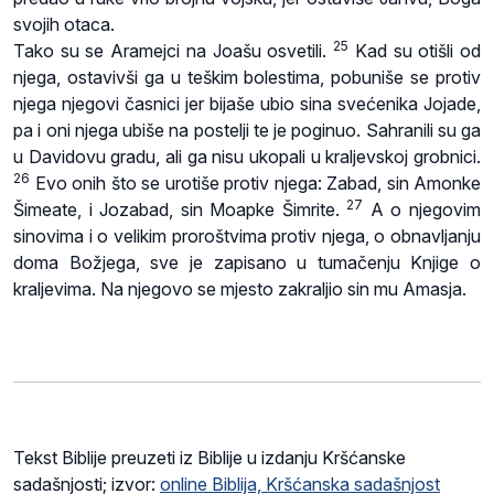
svojih otaca.
25
Tako su se Aramejci na Joašu osvetili.
Kad su otišli od
njega, ostavivši ga u teškim bolestima, pobuniše se protiv
njega njegovi časnici jer bijaše ubio sina svećenika Jojade,
pa i oni njega ubiše na postelji te je poginuo. Sahranili su ga
u Davidovu gradu, ali ga nisu ukopali u kraljevskoj grobnici.
26
Evo onih što se urotiše protiv njega: Zabad, sin Amonke
27
Šimeate, i Jozabad, sin Moapke Šimrite.
A o njegovim
sinovima i o velikim proroštvima protiv njega, o obnavljanju
doma Božjega, sve je zapisano u tumačenju Knjige o
kraljevima. Na njegovo se mjesto zakraljio sin mu Amasja.
Tekst Biblije preuzeti iz Biblije u izdanju Kršćanske
sadašnjosti; izvor:
online Biblija, Kršćanska sadašnjost