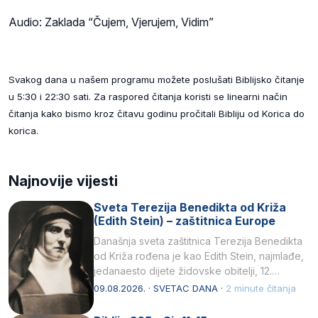
Audio: Zaklada “Čujem, Vjerujem, Vidim”
Svakog dana u našem programu možete poslušati Biblijsko čitanje
u 5:30 i 22:30 sati. Za raspored čitanja koristi se linearni način
čitanja kako bismo kroz čitavu godinu pročitali Bibliju od Korica do
korica.
Najnovije vijesti
Sveta Terezija Benedikta od Križa
(Edith Stein) – zaštitnica Europe
Današnja sveta zaštitnica Terezija Benedikta
od Križa rođena je kao Edith Stein, najmlađe,
jedanaesto dijete židovske obitelji, 12.
listopada 1891, u Wrocławu…
09.08.2026. · SVETAC DANA ·
2 minute čitanja