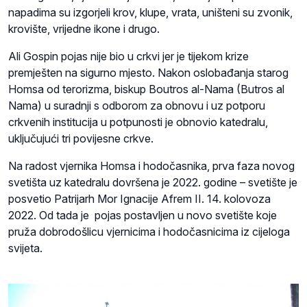
napadima su izgorjeli krov, klupe, vrata, uništeni su zvonik,
krovište, vrijedne ikone i drugo.
Ali Gospin pojas nije bio u crkvi jer je tijekom krize
premješten na sigurno mjesto. Nakon oslobađanja starog
Homsa od terorizma, biskup Boutros al-Nama (Butros al
Nama) u suradnji s odborom za obnovu i uz potporu
crkvenih institucija u potpunosti je obnovio katedralu,
uključujući tri povijesne crkve.
Na radost vjernika Homsa i hodočasnika, prva faza novog
svetišta uz katedralu dovršena je 2022. godine – svetište je
posvetio Patrijarh Mor Ignacije Afrem II. 14. kolovoza
2022. Od tada je pojas postavljen u novo svetište koje
pruža dobrodošlicu vjernicima i hodočasnicima iz cijeloga
svijeta.