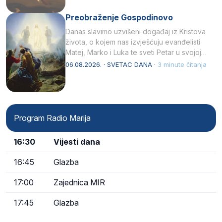
Preobraženje Gospodinovo
Danas slavimo uzvišeni događaj iz Kristova
života, o kojem nas izvješćuju evanđelisti
Matej, Marko i Luka te sveti Petar u svojoj
drugoj…
06.08.2026. · SVETAC DANA ·
3 minute čitanja
Program Radio Marija
16:30
Vijesti dana
16:45
Glazba
17:00
Zajednica MIR
17:45
Glazba