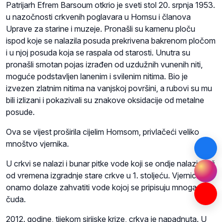
Patrijarh Efrem Barsoum otkrio je sveti stol 20. srpnja 1953.
u nazočnosti crkvenih poglavara u Homsu i članova
Uprave za starine i muzeje. Pronašli su kamenu ploču
ispod koje se nalazila posuda prekrivena bakrenom pločom
i u njoj posuda koja se raspala od starosti. Unutra su
pronašli smotan pojas izrađen od uzdužnih vunenih niti,
moguće podstavljen lanenim i svilenim nitima. Bio je
izvezen zlatnim nitima na vanjskoj površini, a rubovi su mu
bili izlizani i pokazivali su znakove oksidacije od metalne
posude.
Ova se vijest proširila cijelim Homsom, privlačeći veliko
mnoštvo vjernika.
U crkvi se nalazi i bunar pitke vode koji se ondje nalazio još
od vremena izgradnje stare crkve u 1. stoljeću. Vjernici
onamo dolaze zahvatiti vode kojoj se pripisuju mnoga
čuda.
2012. godine, tijekom sirijske krize, crkva je napadnuta. U