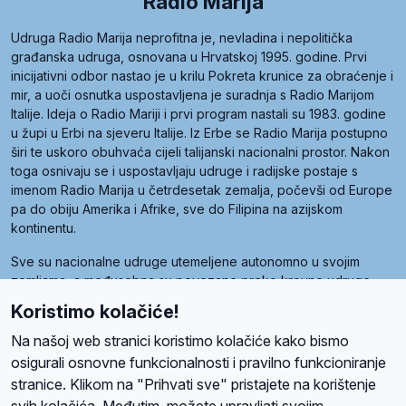
Radio Marija
Udruga Radio Marija neprofitna je, nevladina i nepolitička
građanska udruga, osnovana u Hrvatskoj 1995. godine. Prvi
inicijativni odbor nastao je u krilu Pokreta krunice za obraćenje i
mir, a uoči osnutka uspostavljena je suradnja s Radio Marijom
Italije. Ideja o Radio Mariji i prvi program nastali su 1983. godine
u župi u Erbi na sjeveru Italije. Iz Erbe se Radio Marija postupno
širi te uskoro obuhvaća cijeli talijanski nacionalni prostor. Nakon
toga osnivaju se i uspostavljaju udruge i radijske postaje s
imenom Radio Marija u četrdesetak zemalja, počevši od Europe
pa do obiju Amerika i Afrike, sve do Filipina na azijskom
kontinentu.
Sve su nacionalne udruge utemeljene autonomno u svojim
zemljama, a međusobna su povezane preko krovne udruge
pod nazivom Svjetska obitelj Radio Marije (World Family of
Koristimo kolačiće!
Radio Maria). Svjetsku obitelj utemeljilo je sedam članica, među
kojima je i hrvatska Udruga Radio Marija.
Na našoj web stranici koristimo kolačiće kako bismo
osigurali osnovne funkcionalnosti i pravilno funkcioniranje
stranice. Klikom na "Prihvati sve" pristajete na korištenje
svih kolačića. Međutim, možete upravljati svojim