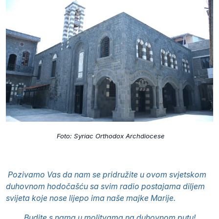
Foto: Syriac Orthodox Archdiocese
Pozivamo Vas da nam se pridružite u ovom svjetskom
duhovnom hodočašću sa svim radio postajama diljem
svijeta koje nose lijepo ima naše majke Marije.
Budite s nama u molitvama na duhovnom putu!