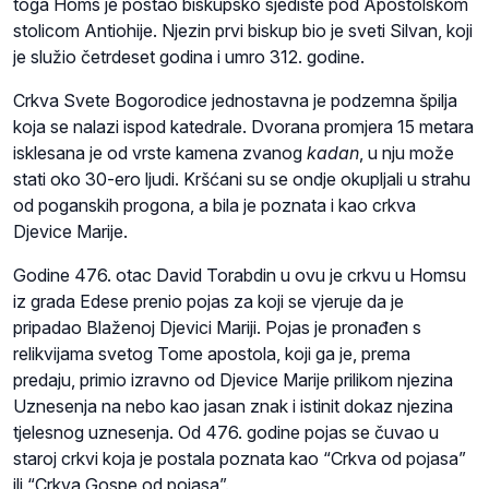
toga Homs je postao biskupsko sjedište pod Apostolskom
stolicom Antiohije. Njezin prvi biskup bio je sveti Silvan, koji
je služio četrdeset godina i umro 312. godine.
Crkva Svete Bogorodice jednostavna je podzemna špilja
koja se nalazi ispod katedrale. Dvorana promjera 15 metara
isklesana je od vrste kamena zvanog
kadan
, u nju može
stati oko 30-ero ljudi. Kršćani su se ondje okupljali u strahu
od poganskih progona, a bila je poznata i kao crkva
Djevice Marije.
Godine 476. otac David Torabdin u ovu je crkvu u Homsu
iz grada Edese prenio pojas za koji se vjeruje da je
pripadao Blaženoj Djevici Mariji. Pojas je pronađen s
relikvijama svetog Tome apostola, koji ga je, prema
predaju, primio izravno od Djevice Marije prilikom njezina
Uznesenja na nebo kao jasan znak i istinit dokaz njezina
tjelesnog uznesenja. Od 476. godine pojas se čuvao u
staroj crkvi koja je postala poznata kao “Crkva od pojasa”
ili “Crkva Gospe od pojasa”.