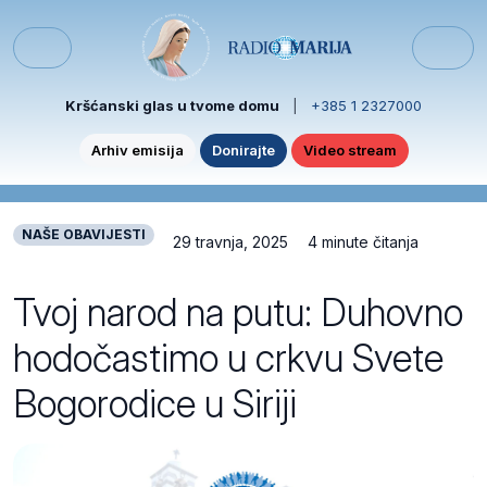
Skip to content
Skip to footer
Menu
Kršćanski glas u tvome domu
|
+385 1 2327000
Arhiv emisija
Donirajte
Video stream
NAŠE OBAVIJESTI
29 travnja, 2025
4 minute čitanja
Tvoj narod na putu: Duhovno
hodočastimo u crkvu Svete
Bogorodice u Siriji