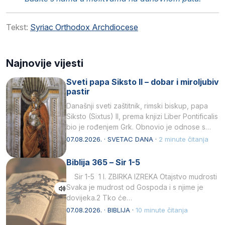
Tekst:
Syriac Orthodox Archdiocese
Najnovije vijesti
Sveti papa Siksto II – dobar i miroljubiv
pastir
Današnji sveti zaštitnik, rimski biskup, papa
Siksto (Sixtus) II, prema knjizi Liber Pontificalis
bio je rođenjem Grk. Obnovio je odnose s
afričkim…
07.08.2026. · SVETAC DANA ·
2 minute čitanja
Biblija 365 – Sir 1-5
Sir 1-5 1 I. ZBIRKA IZREKA Otajstvo mudrosti
Svaka je mudrost od Gospoda i s njime je
dovijeka.2 Tko će…
07.08.2026. · BIBLIJA ·
10 minute čitanja