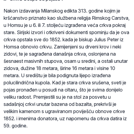
Nakon izdavanja Milanskog edikta 313. godine kojim je
kršćanstvo priznato kao službena religija Rimskog Carstva,
u Homsu je u 6. ili 7. stoljeću izgrađena veća crkva pokraj
stare. Sirijski izvori i otkriveni dokumenti spominju da je ova
crkva opstala sve do 1852. kada je biskup Julius Peter iz
Homsa obnovio crkvu. Zamijenjeni su drveni krov i neki
zidovi, te je sagrađena današnja crkva, oslonjena na
šesnaest masivnih stupova, osam u sredini, a ostali unutar
zidova, dužine 18 metara, širine 16 metara i visine 10
metara. U središtu je bila podignuta lijepo izrađena
polucilindrična kupola. Kad je stara crkva srušena, sveti je
pojas pronađen u posudi na oltaru, što je svima donijelo
veliku radost. Premjestili su je na stol za posvetu u
sadašnjoj crkvi unutar bazena od bazalta, prekrivši je
velikim kamenom s ugraviranom poviješću obnove crkve
1852. i imenima donatora, uz napomenu da crkva datira iz
59. godine.