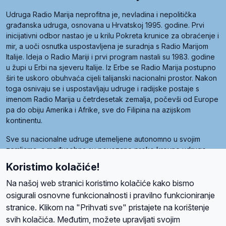
Udruga Radio Marija neprofitna je, nevladina i nepolitička
građanska udruga, osnovana u Hrvatskoj 1995. godine. Prvi
inicijativni odbor nastao je u krilu Pokreta krunice za obraćenje i
mir, a uoči osnutka uspostavljena je suradnja s Radio Marijom
Italije. Ideja o Radio Mariji i prvi program nastali su 1983. godine
u župi u Erbi na sjeveru Italije. Iz Erbe se Radio Marija postupno
širi te uskoro obuhvaća cijeli talijanski nacionalni prostor. Nakon
toga osnivaju se i uspostavljaju udruge i radijske postaje s
imenom Radio Marija u četrdesetak zemalja, počevši od Europe
pa do obiju Amerika i Afrike, sve do Filipina na azijskom
kontinentu.
Sve su nacionalne udruge utemeljene autonomno u svojim
zemljama, a međusobna su povezane preko krovne udruge
pod nazivom Svjetska obitelj Radio Marije (World Family of
Koristimo kolačiće!
Radio Maria). Svjetsku obitelj utemeljilo je sedam članica, među
kojima je i hrvatska Udruga Radio Marija.
Na našoj web stranici koristimo kolačiće kako bismo
osigurali osnovne funkcionalnosti i pravilno funkcioniranje
stranice. Klikom na "Prihvati sve" pristajete na korištenje
svih kolačića. Međutim, možete upravljati svojim