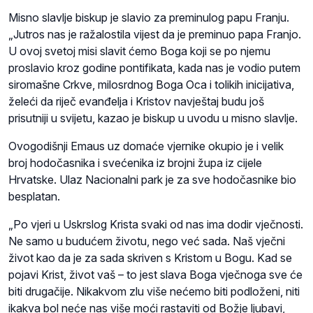
Misno slavlje biskup je slavio za preminulog papu Franju.
„Jutros nas je ražalostila vijest da je preminuo papa Franjo.
U ovoj svetoj misi slavit ćemo Boga koji se po njemu
proslavio kroz godine pontifikata, kada nas je vodio putem
siromašne Crkve, milosrdnog Boga Oca i tolikih inicijativa,
želeći da riječ evanđelja i Kristov navještaj budu još
prisutniji u svijetu, kazao je biskup u uvodu u misno slavlje.
Ovogodišnji Emaus uz domaće vjernike okupio je i velik
broj hodočasnika i svećenika iz brojni župa iz cijele
Hrvatske. Ulaz Nacionalni park je za sve hodočasnike bio
besplatan.
„Po vjeri u Uskrslog Krista svaki od nas ima dodir vječnosti.
Ne samo u budućem životu, nego već sada. Naš vječni
život kao da je za sada skriven s Kristom u Bogu. Kad se
pojavi Krist, život vaš – to jest slava Boga vječnoga sve će
biti drugačije. Nikakvom zlu više nećemo biti podloženi, niti
ikakva bol neće nas više moći rastaviti od Božje ljubavi,