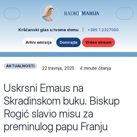
Skip to content
Skip to footer
Menu
Kršćanski glas u tvome domu
|
+385 1 2327000
Arhiv emisija
Donirajte
Video stream
AKTUALNOSTI
22 travnja, 2025
4 minute čitanja
Uskrsni Emaus na
Skradinskom buku. Biskup
Rogić slavio misu za
preminulog papu Franju