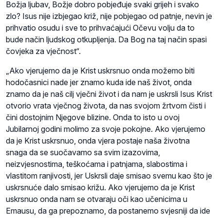
Božja ljubav, Božje dobro pobjeđuje svaki grijeh i svako
zlo? Isus nije izbjegao križ, nije pobjegao od patnje, nevin je
prihvatio osudu i sve to prihvaćajući Očevu volju da to
bude način ljudskog otkupljenja. Da Bog na taj način spasi
čovjeka za vječnost“.
„Ako vjerujemo da je Krist uskrsnuo onda možemo biti
hodočasnici nade jer znamo kuda ide naš život, onda
znamo da je naš cilj vječni život i da nam je uskrsli Isus Krist
otvorio vrata vječnog života, da nas svojom žrtvom čisti i
čini dostojnim Njegove blizine. Onda to isto u ovoj
Jubilarnoj godini molimo za svoje pokojne. Ako vjerujemo
da je Krist uskrsnuo, onda vjera postaje naša životna
snaga da se suočavamo sa svim izazovima,
neizvjesnostima, teškoćama i patnjama, slabostima i
vlastitom ranjivosti, jer Uskrsli daje smisao svemu kao što je
uskrsnuće dalo smisao križu. Ako vjerujemo da je Krist
uskrsnuo onda nam se otvaraju oči kao učenicima u
Emausu, da ga prepoznamo, da postanemo svjesniji da ide