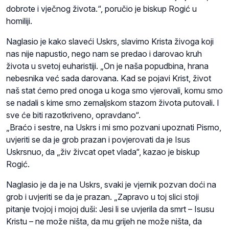
dobrote i vječnog života.“, poručio je biskup Rogić u
homiliji.
Naglasio je kako slaveći Uskrs, slavimo Krista živoga koji
nas nije napustio, nego nam se predao i darovao kruh
života u svetoj euharistiji. „On je naša popudbina, hrana
nebesnika već sada darovana. Kad se pojavi Krist, život
naš stat ćemo pred onoga u koga smo vjerovali, komu smo
se nadali s kime smo zemaljskom stazom života putovali. I
sve će biti razotkriveno, opravdano“.
„Braćo i sestre, na Uskrs i mi smo pozvani upoznati Pismo,
uvjeriti se da je grob prazan i povjerovati da je Isus
Uskrsnuo, da „živ živcat opet vlada“, kazao je biskup
Rogić.
Naglasio je da je na Uskrs, svaki je vjernik pozvan doći na
grob i uvjeriti se da je prazan. „Zapravo u toj slici stoji
pitanje tvojoj i mojoj duši: Jesi li se uvjerila da smrt – Isusu
Kristu – ne može ništa, da mu grijeh ne može ništa, da