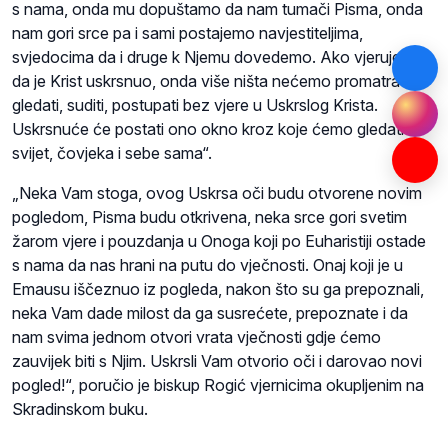
s nama, onda mu dopuštamo da nam tumači Pisma, onda
nam gori srce pa i sami postajemo navjestiteljima,
svjedocima da i druge k Njemu dovedemo. Ako vjerujemo
da je Krist uskrsnuo, onda više ništa nećemo promatrati,
gledati, suditi, postupati bez vjere u Uskrslog Krista.
Uskrsnuće će postati ono okno kroz koje ćemo gledati
svijet, čovjeka i sebe sama“.
„Neka Vam stoga, ovog Uskrsa oči budu otvorene novim
pogledom, Pisma budu otkrivena, neka srce gori svetim
žarom vjere i pouzdanja u Onoga koji po Euharistiji ostade
s nama da nas hrani na putu do vječnosti. Onaj koji je u
Emausu iščeznuo iz pogleda, nakon što su ga prepoznali,
neka Vam dade milost da ga susrećete, prepoznate i da
nam svima jednom otvori vrata vječnosti gdje ćemo
zauvijek biti s Njim. Uskrsli Vam otvorio oči i darovao novi
pogled!“, poručio je biskup Rogić vjernicima okupljenim na
Skradinskom buku.