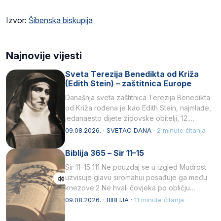
Izvor:
Šibenska biskupija
Najnovije vijesti
Sveta Terezija Benedikta od Križa
(Edith Stein) – zaštitnica Europe
Današnja sveta zaštitnica Terezija Benedikta
od Križa rođena je kao Edith Stein, najmlađe,
jedanaesto dijete židovske obitelji, 12.
listopada 1891, u Wrocławu…
09.08.2026. · SVETAC DANA ·
2 minute čitanja
Biblija 365 – Sir 11–15
Sir 11–15 111 Ne pouzdaj se u izgled Mudrost
uzvisuje glavu siromahui posađuje ga među
knezove.2 Ne hvali čovjeka po obličju
njegovui…
09.08.2026. · BIBLIJA ·
11 minute čitanja