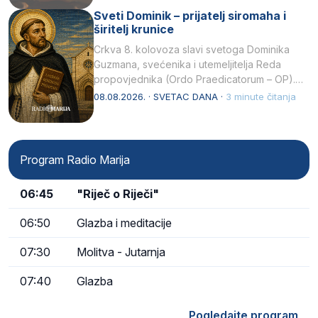
Sveti Dominik – prijatelj siromaha i
širitelj krunice
Crkva 8. kolovoza slavi svetoga Dominika
Guzmana, svećenika i utemeljitelja Reda
propovjednika (Ordo Praedicatorum – OP).
Svojim životom, dubokom ljubavlju prema
08.08.2026. · SVETAC DANA ·
3 minute čitanja
Kristu…
Program Radio Marija
06:45
"Riječ o Riječi"
06:50
Glazba i meditacije
07:30
Molitva - Jutarnja
07:40
Glazba
Pogledajte program