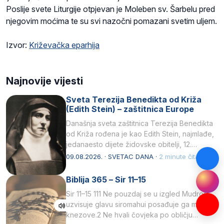
Poslije svete Liturgije otpjevan je Moleben sv. Šarbelu pred
njegovim moćima te su svi nazočni pomazani svetim uljem.
Izvor:
Križevačka eparhija
Najnovije vijesti
Sveta Terezija Benedikta od Križa
(Edith Stein) – zaštitnica Europe
Današnja sveta zaštitnica Terezija Benedikta
od Križa rođena je kao Edith Stein, najmlađe,
jedanaesto dijete židovske obitelji, 12.
listopada 1891, u Wrocławu…
09.08.2026. · SVETAC DANA ·
2 minute čitanja
Biblija 365 – Sir 11–15
Sir 11–15 111 Ne pouzdaj se u izgled Mudrost
uzvisuje glavu siromahui posađuje ga među
knezove.2 Ne hvali čovjeka po obličju