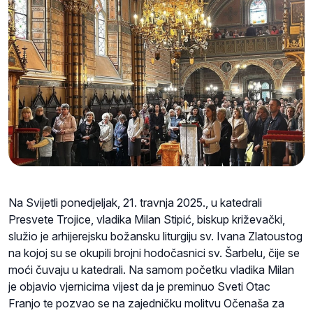
Na Svijetli ponedjeljak, 21. travnja 2025., u katedrali
Presvete Trojice, vladika Milan Stipić, biskup križevački,
služio je arhijerejsku božansku liturgiju sv. Ivana Zlatoustog
na kojoj su se okupili brojni hodočasnici sv. Šarbelu, čije se
moći čuvaju u katedrali. Na samom početku vladika Milan
je objavio vjernicima vijest da je preminuo Sveti Otac
Franjo te pozvao se na zajedničku molitvu Očenaša za