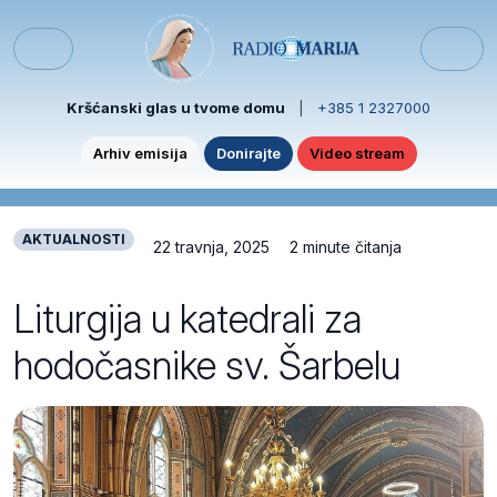
Skip to content
Skip to footer
Menu
Kršćanski glas u tvome domu
|
+385 1 2327000
Arhiv emisija
Donirajte
Video stream
AKTUALNOSTI
22 travnja, 2025
2 minute čitanja
Liturgija u katedrali za
hodočasnike sv. Šarbelu