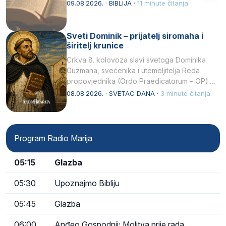
njegovui…
09.08.2026. · BIBLIJA ·
11 minute čitanja
Sveti Dominik – prijatelj siromaha i
širitelj krunice
Crkva 8. kolovoza slavi svetoga Dominika
Guzmana, svećenika i utemeljitelja Reda
propovjednika (Ordo Praedicatorum – OP).
Svojim životom, dubokom ljubavlju prema
08.08.2026. · SVETAC DANA ·
3 minute čitanja
Kristu…
Program Radio Marija
05:15
Glazba
05:30
Upoznajmo Bibliju
05:45
Glazba
06:00
Anđeo Gospodnji; Molitva prije rada