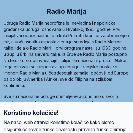
Radio Marija
Udruga Radio Marija neprofitna je, nevladina i nepolitička
građanska udruga, osnovana u Hrvatskoj 1995. godine. Prvi
inicijativni odbor nastao je u krilu Pokreta krunice za obraćenje i
mir, a uoči osnutka uspostavljena je suradnja s Radio Marijom
Italije. Ideja o Radio Mariji i prvi program nastali su 1983. godine
u župi u Erbi na sjeveru Italije. Iz Erbe se Radio Marija postupno
širi te uskoro obuhvaća cijeli talijanski nacionalni prostor. Nakon
toga osnivaju se i uspostavljaju udruge i radijske postaje s
imenom Radio Marija u četrdesetak zemalja, počevši od Europe
pa do obiju Amerika i Afrike, sve do Filipina na azijskom
kontinentu.
Sve su nacionalne udruge utemeljene autonomno u svojim
zemljama, a međusobna su povezane preko krovne udruge
pod nazivom Svjetska obitelj Radio Marije (World Family of
Koristimo kolačiće!
Radio Maria). Svjetsku obitelj utemeljilo je sedam članica, među
kojima je i hrvatska Udruga Radio Marija.
Na našoj web stranici koristimo kolačiće kako bismo
osigurali osnovne funkcionalnosti i pravilno funkcioniranje