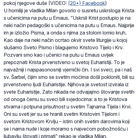
pokoj njegove duše (VIDEO:
(20+) Facebook
)
U homiliji je vladika Milan govorio o susretu uskrsloga Krista
s učenicima na putu u Emaus. ”Uskrsli Krist postupio je na
neki način pedagoški s učenicima na putu u Emaus. Najprije
im je izložio Pisma, a onda s njima za stolom lomio kruh.
Kao daje na neki način ocrtao okvir svete liturgije u kojoj
slušamo Sveto Pismo i blagujemo Kristovo Tijelo i Krv.
Pozvani smo kao i učenici na putu u Emaus uvijek
prepoznati Krista prvenstveno u svetoj Euharistiji. To je
najvažniji i najspasonosniji vjernički čin. I svi sveci, pa i naš
sv. Šarbel, čijim smo se svetim moćima došli pokloniti, bili su
prvenstveno ljudi Euharistije. Njihova je svetost izvirala iz
svete Euharistije. Zato nikada ne odvajajmo štovanje svetih
od onoga čemu su sveci bili svjedocima: a to je Kristova
stvarna i potpuna prisutnost u svetim Tajnama Tijela i Krvi.
Oni su sveti jer su se hranili svetim Kristovim Tijelom i
svetom Kristovom Krvlju – istim onih svetim darovima koji
se i nama nude i koje moramo s najvećom pobožnošću i
ljubavlju štovati i primati” rekao je vladika Milan.