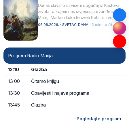
Danas slavimo uzvišeni događaj iz Kristova
života, o kojem nas izvješćuju evanđelisti
Matej, Marko i Luka te sveti Petar u svojoj
drugoj…
06.08.2026. · SVETAC DANA ·
3 minute čitanja
Program Radio Marija
12:10
Glazba
13:00
Čitamo knjigu
13:30
Obavijesti i najava programa
13:45
Glazba
Pogledajte program