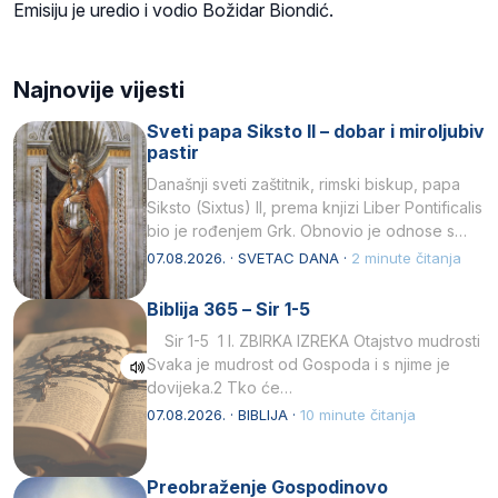
Emisiju je uredio i vodio Božidar Biondić.
Najnovije vijesti
Sveti papa Siksto II – dobar i miroljubiv
pastir
Današnji sveti zaštitnik, rimski biskup, papa
Siksto (Sixtus) II, prema knjizi Liber Pontificalis
bio je rođenjem Grk. Obnovio je odnose s
afričkim…
07.08.2026. · SVETAC DANA ·
2 minute čitanja
Biblija 365 – Sir 1-5
Sir 1-5 1 I. ZBIRKA IZREKA Otajstvo mudrosti
Svaka je mudrost od Gospoda i s njime je
dovijeka.2 Tko će…
07.08.2026. · BIBLIJA ·
10 minute čitanja
Preobraženje Gospodinovo