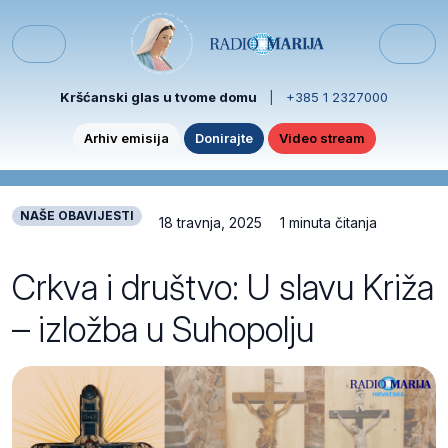
Skip to content
Skip to footer
Menu
Kršćanski glas u tvome domu
|
+385 1 2327000
Arhiv emisija
Donirajte
Video stream
NAŠE OBAVIJESTI
18 travnja, 2025
1 minuta čitanja
Crkva i društvo: U slavu Križa
– izložba u Suhopolju