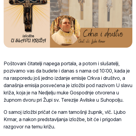
Poštovani čitatelji napega portala, a potom i slušatelji,
pozivamo vas da budete i danas s nama od 10:00, kada je
na rasporedu još jedno izdanje emisije Crkva i društvo, a
današnja emisija posvećena je izložbi pod nazivom U slavu
križa, koja je na Nedjelju muke Gospodnje otvorena u
župnom dvoru pri Župi sv. Terezije Avilske u Suhopolju.
O samoj izložbi pričat će nam tamošnji župnik, vlč. Ljubo
Krmar, a nakon predstavljanja izložbe, bit će i prigodan
razgovor na temu križu.