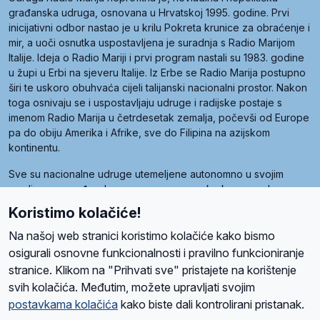
građanska udruga, osnovana u Hrvatskoj 1995. godine. Prvi
inicijativni odbor nastao je u krilu Pokreta krunice za obraćenje i
mir, a uoči osnutka uspostavljena je suradnja s Radio Marijom
Italije. Ideja o Radio Mariji i prvi program nastali su 1983. godine
u župi u Erbi na sjeveru Italije. Iz Erbe se Radio Marija postupno
širi te uskoro obuhvaća cijeli talijanski nacionalni prostor. Nakon
toga osnivaju se i uspostavljaju udruge i radijske postaje s
imenom Radio Marija u četrdesetak zemalja, počevši od Europe
pa do obiju Amerika i Afrike, sve do Filipina na azijskom
kontinentu.
Sve su nacionalne udruge utemeljene autonomno u svojim
zemljama, a međusobna su povezane preko krovne udruge
pod nazivom Svjetska obitelj Radio Marije (World Family of
Koristimo kolačiće!
Radio Maria). Svjetsku obitelj utemeljilo je sedam članica, među
kojima je i hrvatska Udruga Radio Marija.
Na našoj web stranici koristimo kolačiće kako bismo
osigurali osnovne funkcionalnosti i pravilno funkcioniranje
stranice. Klikom na "Prihvati sve" pristajete na korištenje
svih kolačića. Međutim, možete upravljati svojim
O nama
Radio
Program
Volonteri
Prijatelji
Kontakt
Pravila privatnosti
postavkama kolačića
kako biste dali kontrolirani pristanak.
Kolačići
Uvjeti korištenja