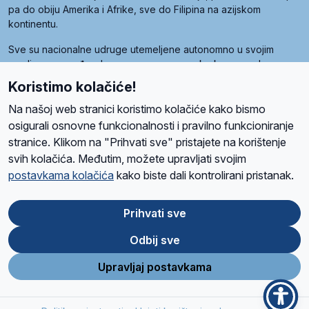
pa do obiju Amerika i Afrike, sve do Filipina na azijskom
kontinentu.
Sve su nacionalne udruge utemeljene autonomno u svojim
zemljama, a međusobna su povezane preko krovne udruge
pod nazivom Svjetska obitelj Radio Marije (World Family of
Koristimo kolačiće!
Radio Maria). Svjetsku obitelj utemeljilo je sedam članica, među
kojima je i hrvatska Udruga Radio Marija.
Na našoj web stranici koristimo kolačiće kako bismo
osigurali osnovne funkcionalnosti i pravilno funkcioniranje
stranice. Klikom na "Prihvati sve" pristajete na korištenje
svih kolačića. Međutim, možete upravljati svojim
O nama
Radio
Program
Volonteri
Prijatelji
Kontakt
Pravila privatnosti
postavkama kolačića
kako biste dali kontrolirani pristanak.
Kolačići
Uvjeti korištenja
Ova stranica je zaštićena Google reCAPTCHA sustavom
Prihvati sve
Odbij sve
App
Google
Store
Play
Upravljaj postavkama
Design and development
SIK
&
C-Tel