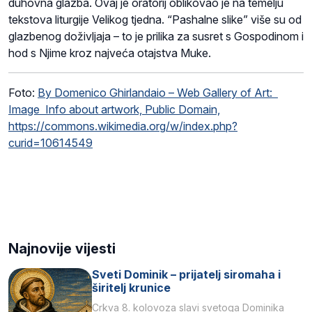
duhovna glazba. Ovaj je oratorij oblikovao je na temelju
tekstova liturgije Velikog tjedna. “Pashalne slike” više su od
glazbenog doživljaja – to je prilika za susret s Gospodinom i
hod s Njime kroz najveća otajstva Muke.
Foto:
By Domenico Ghirlandaio – Web Gallery of Art:
Image Info about artwork, Public Domain,
https://commons.wikimedia.org/w/index.php?
curid=10614549
Najnovije vijesti
Sveti Dominik – prijatelj siromaha i
širitelj krunice
Crkva 8. kolovoza slavi svetoga Dominika