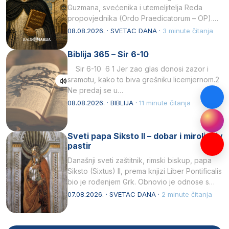
Guzmana, svećenika i utemeljitelja Reda
propovjednika (Ordo Praedicatorum – OP).
Svojim životom, dubokom ljubavlju prema
08.08.2026. · SVETAC DANA ·
3 minute čitanja
Kristu…
Biblija 365 – Sir 6-10
Sir 6-10 6 1 Jer zao glas donosi zazor i
sramotu, kako to biva grešniku licemjernom.2
Ne predaj se u…
08.08.2026. · BIBLIJA ·
11 minute čitanja
Sveti papa Siksto II – dobar i miroljubiv
pastir
Današnji sveti zaštitnik, rimski biskup, papa
Siksto (Sixtus) II, prema knjizi Liber Pontificalis
bio je rođenjem Grk. Obnovio je odnose s
afričkim…
07.08.2026. · SVETAC DANA ·
2 minute čitanja