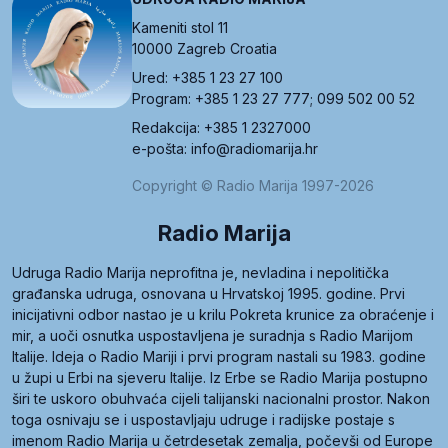
Kameniti stol 11
10000 Zagreb Croatia
Ured: +385 1 23 27 100
Program: +385 1 23 27 777; 099 502 00 52
Redakcija: +385 1 2327000
e-pošta: info@radiomarija.hr
Copyright © Radio Marija 1997-2026
Radio Marija
Udruga Radio Marija neprofitna je, nevladina i nepolitička
građanska udruga, osnovana u Hrvatskoj 1995. godine. Prvi
inicijativni odbor nastao je u krilu Pokreta krunice za obraćenje i
mir, a uoči osnutka uspostavljena je suradnja s Radio Marijom
Italije. Ideja o Radio Mariji i prvi program nastali su 1983. godine
u župi u Erbi na sjeveru Italije. Iz Erbe se Radio Marija postupno
širi te uskoro obuhvaća cijeli talijanski nacionalni prostor. Nakon
toga osnivaju se i uspostavljaju udruge i radijske postaje s
imenom Radio Marija u četrdesetak zemalja, počevši od Europe