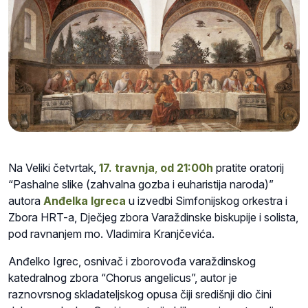
Na Veliki četvrtak,
17. travnja
,
od 21:00h
pratite oratorij
“
Pashalne slike
(zahvalna gozba i euharistija naroda)”
autora
Anđelka Igreca
u izvedbi S
imfonijskog orkestra i
Zbora HRT-a, Dječjeg zbora Varaždinske biskupije i solista,
pod ravnanjem mo. Vladimira Kranjčevića.
Anđelko Igrec, osnivač i zborovođa varaždinskog
katedralnog zbora “Chorus angelicus”, autor je
raznovrsnog skladateljskog opusa čiji središnji dio čini