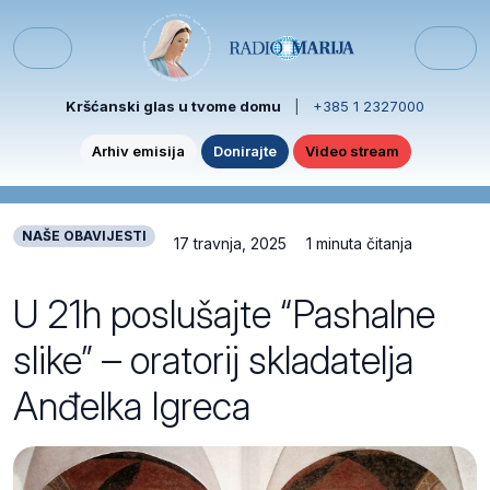
Skip to content
Skip to footer
Menu
Kršćanski glas u tvome domu
|
+385 1 2327000
Arhiv emisija
Donirajte
Video stream
NAŠE OBAVIJESTI
17 travnja, 2025
1 minuta čitanja
U 21h poslušajte “Pashalne
slike” – oratorij skladatelja
Anđelka Igreca