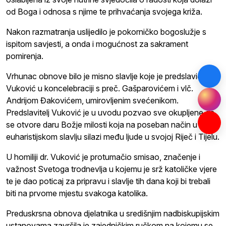
od Boga i odnosa s njime te prihvaćanja svojega križa.
Nakon razmatranja uslijedilo je pokorničko bogoslužje s
ispitom savjesti, a onda i mogućnost za sakrament
pomirenja.
Vrhunac obnove bilo je misno slavlje koje je predslavio dr.
Vuković u koncelebraciji s preč. Gašparovićem i vlč.
Andrijom Đakovićem, umirovljenim svećenikom.
Predslavitelj Vuković je u uvodu pozvao sve okupljene da
se otvore daru Božje milosti koja na poseban način u
euharistijskom slavlju silazi među ljude u svojoj Riječ i Tijelu.
U homiliji dr. Vuković je protumačio smisao, značenje i
važnost Svetoga trodnevlja u kojemu je srž katoličke vjere
te je dao poticaj za pripravu i slavlje tih dana koji bi trebali
biti na prvome mjestu svakoga katolika.
Preduskrsna obnova djelatnika u središnjim nadbiskupijskim
ustanovama završila je zajedničkim ručkom na kojemu se