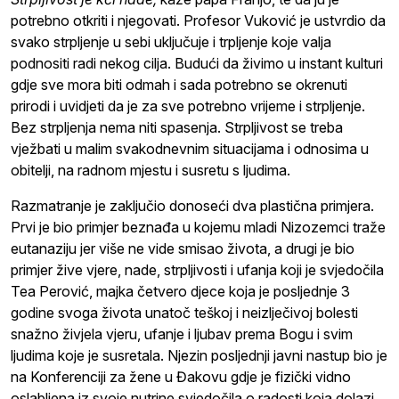
potrebno otkriti i njegovati. Profesor Vuković je ustvrdio da
svako strpljenje u sebi uključuje i trpljenje koje valja
podnositi radi nekog cilja. Budući da živimo u instant kulturi
gdje sve mora biti odmah i sada potrebno se okrenuti
prirodi i uvidjeti da je za sve potrebno vrijeme i strpljenje.
Bez strpljenja nema niti spasenja. Strpljivost se treba
vježbati u malim svakodnevnim situacijama i odnosima u
obitelji, na radnom mjestu i susretu s ljudima.
Razmatranje je zaključio donoseći dva plastična primjera.
Prvi je bio primjer beznađa u kojemu mladi Nizozemci traže
eutanaziju jer više ne vide smisao života, a drugi je bio
primjer žive vjere, nade, strpljivosti i ufanja koji je svjedočila
Tea Perović, majka četvero djece koja je posljednje 3
godine svoga života unatoč teškoj i neizlječivoj bolesti
snažno živjela vjeru, ufanje i ljubav prema Bogu i svim
ljudima koje je susretala. Njezin posljednji javni nastup bio je
na Konferenciji za žene u Đakovu gdje je fizički vidno
oslabljena iz svoje nutrine svjedočila o radosti koja dolazi