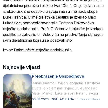
djelatnicima pridružio i biskup Ivan Ćurić. On je djelatnicima
izrekao uskrsnu čestitku u svoje ime i u ime nadbiskupa
Đure Hranića. U ime djelatnika čestitku je izrekao Mišo
Lukačević, pomoćnik ravnatelja Caritasa Đakovačko-
osječke nadbiskupije. Preč. Gašparović također je izrekao
čestitku te zahvalio dr. Vukoviću na predvođenju obnove i
svim djelatnicima koji su se odazvali istoj.
Izvor:
Đakovačko-osječka nadbiskupija
Najnovije vijesti
Preobraženje Gospodinovo
Danas slavimo uzvišeni događaj iz Kristova
života, o kojem nas izvješćuju evanđelisti
Matej, Marko i Luka te sveti Petar u svojoj
drugoj…
06.08.2026. · SVETAC DANA ·
3 minute čitanja