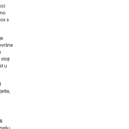
oci
sno
nos s
je
ovršna
m
stoji
st u
d
jetla,
li
 našu