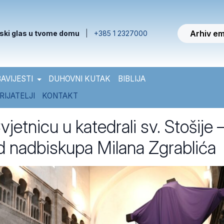
Arhiv em
ski glas u tvome domu
|
+385 1 2327000
AVIJESTI
DUHOVNI KUTAK
BIBLIJA
RIJATELJI
KONTAKT
jetnicu u katedrali sv. Stošije 
d nadbiskupa Milana Zgrablića