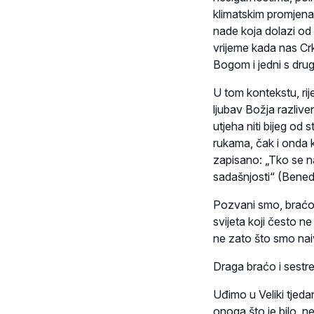
klimatskim promjen
nade koja dolazi od 
vrijeme kada nas Cr
Bogom i jedni s dru
U tom kontekstu, ri
ljubav Božja razliv
utjeha niti bijeg od
rukama, čak i onda k
zapisano: „Tko se n
sadašnjosti“ (Benedik
Pozvani smo, braćo i
svijeta koji često ne
ne zato što smo nai
Draga braćo i sestre
Uđimo u Veliki tjedan
onoga što je bilo, n