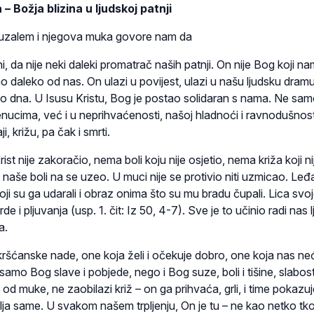
– Božja blizina u ljudskoj patnji
eruzalem i njegova muka govore nam da
i, da nije neki daleki promatrač naših patnji. On nije Bog koji na
ao daleko od nas. On ulazi u povijest, ulazi u našu ljudsku dram
o dna. U Isusu Kristu, Bog je postao solidaran s nama. Ne sam
renucima, već i u neprihvaćenosti, našoj hladnoći i ravnodušnost
aji, križu, pa čak i smrti.
t nije zakoračio, nema boli koju nije osjetio, nema križa koji ni
u naše boli na se uzeo. U muci nije se protivio niti uzmicao. Leđa
i su ga udarali i obraz onima što su mu bradu čupali. Lica svo
e i pljuvanja (usp. 1. čit: Iz 50, 4-7). Sve je to učinio radi nas lj
a.
 kršćanske nade, one koja želi i očekuje dobro, one koja nas ne
samo Bog slave i pobjede, nego i Bog suze, boli i tišine, slabosti
i od muke, ne zaobilazi križ – on ga prihvaća, grli, i time pokazu
lja same. U svakom našem trpljenju, On je tu – ne kao netko tk