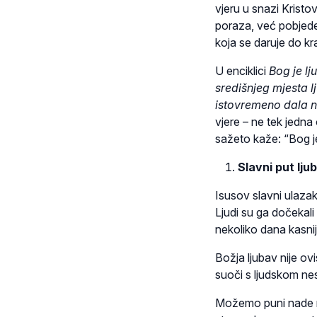
vjeru u snazi Kristov
poraza, već pobjede 
koja se daruje do kr
U enciklici
Bog je lj
središnjeg mjesta lj
istovremeno dala no
vjere – ne tek jedna
sažeto kaže: “Bog je
Slavni put lju
Isusov slavni ulazak
Ljudi su ga dočekali
nekoliko dana kasnij
Božja ljubav nije ovi
suoči s ljudskom ne
Možemo puni nade reć