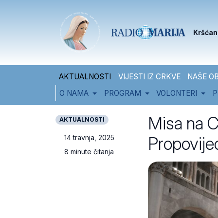
Skip to content
Skip to footer
Kršćan
AKTUALNOSTI
VIJESTI IZ CRKVE
NAŠE OB
O NAMA
PROGRAM
VOLONTERI
P
Misa na Cv
AKTUALNOSTI
Propovije
14 travnja, 2025
8 minute čitanja