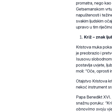
promatra, nego kao n
Getsemanskom vrtu p
napuštenosti i težin
svakim ljudskim oča
upravo u tim riječim
Križ – znak lj
Kristova muka pokazu
je preobrazio i pret
Isusovu slobodnom pr
postavlja uvjete, lj
moli: “Oče, oprosti i
Otajstvo Kristova kr
nekoć instrument sra
Papa Benedikt XVI. 
snažnu poruku
: “K
obnovimo svoju vjer