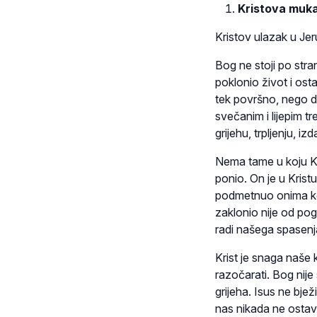
Kristova muka 
Kristov ulazak u J
Bog ne stoji po stran
poklonio život i ost
tek površno, nego d
svečanim i lijepim t
grijehu, trpljenju, izd
Nema tame u koju Kris
ponio. On je u Krist
podmetnuo onima koj
zaklonio nije od pogrd
radi našega spasenj
Krist je snaga naše
razočarati. Bog nije 
grijeha. Isus ne bjež
nas nikada ne ostav