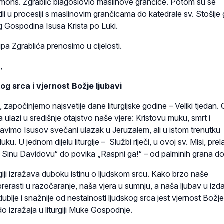
e mons. Zgrablić blagoslovio maslinove grančice. Potom su se
ili u procesiji s maslinovim grančicama do katedrale sv. Stošije 
 Gospodina Isusa Krista po Luki.
a Zgrablića prenosimo u cijelosti.
,
og srca i vjernost Božje ljubavi
 započinjemo najsvetije dane liturgijske godine – Veliki tjedan. 
 ulazi u središnje otajstvo naše vjere: Kristovu muku, smrt i
avimo Isusov svečani ulazak u Jeruzalem, ali u istom trenutku
u. U jednom dijelu liturgije – Službi riječi, u ovoj sv. Misi, pre
 Sinu Davidovu“ do povika „Raspni ga!“ – od palminih grana do 
giji izražava duboku istinu o ljudskom srcu. Kako brzo naše
erasti u razočaranje, naša vjera u sumnju, a naša ljubav u izda
dublje i snažnije od nestalnosti ljudskog srca jest vjernost Božje
o izražaja u liturgiji Muke Gospodnje.