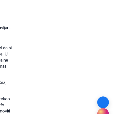
vljen.
l da bi
de. U
ja ne
 nas
riž,
 rekao
 da
noviti