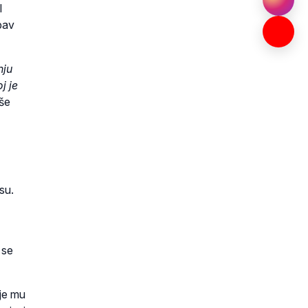
l
bav
nju
j je
aše
su.
 se
ije mu