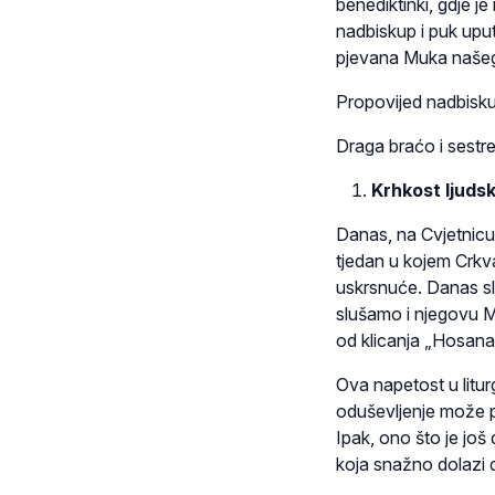
benediktinki, gdje j
nadbiskup i puk uput
pjevana Muka našeg
Propovijed nadbiskup
Draga braćo i sestre
Krhkost ljudsk
Danas, na Cvjetnicu,
tjedan u kojem Crkva
uskrsnuće. Danas sl
slušamo i njegovu Muk
od klicanja „Hosana
Ova napetost u litur
oduševljenje može pr
Ipak, ono što je još 
koja snažno dolazi d