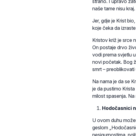
strano. I upravo zat
naše tame nisu kraj.
Jer, gdje je Krist b
koje čeka da izraste
Kristov križ je srce 
On postaje drvo živ
vodi prema svjetlu u
novi početak. Bog žel
smrt – preoblikovati
Na nama je da se Kr
je da pustimo Krist
milost spasenja. Na
Hodočasnici na
U ovom duhu možemo 
geslom „Hodočasnici
nesigurnostima, poli