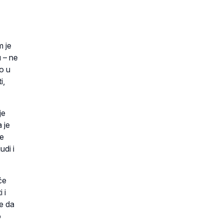
m je
u – ne
o u
i,
je
 je
je
udi i
će
 i
je da
o