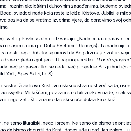
ama i raznim ekološkim i duhovnim zagađenjima, budemo svjed
Boga, svjedoci nade koja raste iz križa Kristova. Jubilej je milo
kva poziva da se vratimo izvorima vjere, da obnovimo svoj od
gima.
ječi svetog Pavla snažno odzvanjaju: „Nada ne razočarava, jer 
ena u našim srcima po Duhu Svetome“ (Rim 5,5). Ta nada nije p
 stvarnosti, nego duboka sigurnost da Bog drži naš život u svoji
ad sve izgleda izgubljeno. U papinoj enciklici „
U nadi spašeni“
ada, već je spašen; tko se nada, već posjeduje Božju budućno
t XVI., Spes Salvi, br. 3).
 sestre, živjeti ovu Kristovu uskrsnu stvarnost već sada, usre
 vidi svjetlo. Mi, kršćani, pozvani smo biti znakovi nade, znak sv
vni, nego zato što znamo da uskrsnuće dolazi kroz križ.
!
, ne samo liturgijski, nego i srcem. Ne samo da bismo se prisjeti
ego da bismo dopustili da Krist i danas uđe u naš Jeruzalem – u