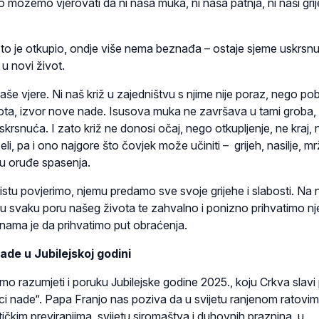
o možemo vjerovati da ni naša muka, ni naša patnja, ni naši grije
io, to je otkupio, ondje više nema beznađa – ostaje sjeme uskrsn
 u novi život.
naše vjere. Ni naš križ u zajedništvu s njime nije poraz, nego po
ota, izvor nove nade. Isusova muka ne završava u tami groba,
skrsnuća. I zato križ ne donosi očaj, nego otkupljenje, ne kraj,
i, pa i ono najgore što čovjek može učiniti – grijeh, nasilje, mr
 u oruđe spasenja.
istu povjerimo, njemu predamo sve svoje grijehe i slabosti. Na
a u svaku poru našeg života te zahvalno i ponizno prihvatimo n
 nama je da prihvatimo put obraćenja.
de u Jubilejskoj godini
razumjeti i poruku Jubilejske godine 2025., koju Crkva slavi
 nade“. Papa Franjo nas poziva da u svijetu ranjenom ratovim
tičkim previranjima, svijetu siromaštva i duhovnih praznina, u