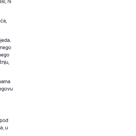
si, ni
uća,
bjeda.
 nego
 nego
žnju,
 nama
jegovu
 pod
a, u