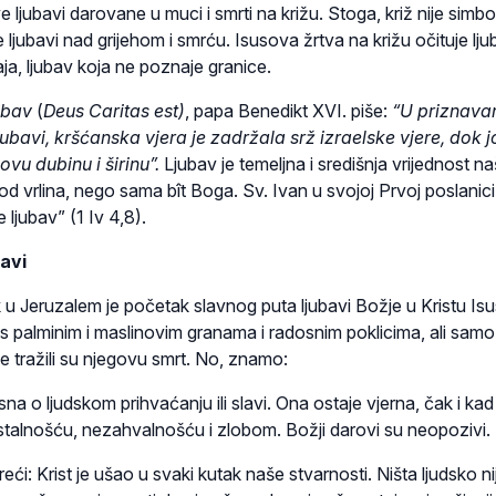
e ljubavi darovane u muci i smrti na križu. Stoga, križ nije simbo
ljubavi nad grijehom i smrću. Isusova žrtva na križu očituje lju
aja, ljubav koja ne poznaje granice.
ubav
(
Deus Caritas est)
, papa Benedikt XVI. piše:
“U priznava
ubavi, kršćanska vjera je zadržala srž izraelske vjere, dok jo
vu dubinu i širinu”.
Ljubav je temeljna i središnja vrijednost n
 od vrlina, nego sama bît Boga. Sv. Ivan u svojoj Prvoj poslanici
 ljubav” (1 Iv 4,8).
bavi
 u Jeruzalem je početak slavnog puta ljubavi Božje u Kristu Isu
 s palminim i maslinovim granama i radosnim poklicima, ali samo
e tražili su njegovu smrt. No, znamo:
sna o ljudskom prihvaćanju ili slavi. Ona ostaje vjerna, čak i kad
stalnošću, nezahvalnošću i zlobom. Božji darovi su neopozivi.
i: Krist je ušao u svaki kutak naše stvarnosti. Ništa ljudsko n