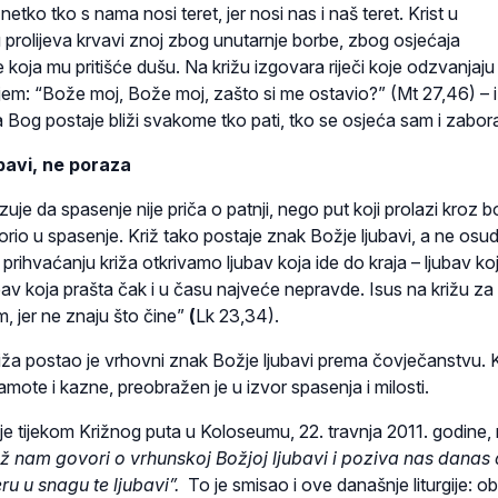
etko tko s nama nosi teret, jer nosi nas i naš teret. Krist u
rolijeva krvavi znoj zbog unutarnje borbe, zbog osjećaja
e koja mu pritišće dušu. Na križu izgovara riječi koje odzvanjaju
jem: “Bože moj, Bože moj, zašto si me ostavio?” (Mt 27,46) – i
a Bog postaje bliži svakome tko pati, tko se osjeća sam i zabora
ubavi, ne poraza
je da spasenje nije priča o patnji, nego put koji prolazi kroz bo
vorio u spasenje. Križ tako postaje znak Božje ljubavi, a ne osu
ihvaćanju križa otkrivamo ljubav koja ide do kraja – ljubav ko
ubav koja prašta čak i u času najveće nepravde. Isus na križu za
m, jer ne znaju što čine”
(
Lk 23,34).
iža postao je vrhovni znak Božje ljubavi prema čovječanstvu. K
mote i kazne, preobražen je u izvor spasenja i milosti.
je tijekom Križnog puta u Koloseumu, 22. travnja 2011. godine,
riž nam govori o vrhunskoj Božjoj ljubavi i poziva nas danas
u u snagu te ljubavi”.
To je smisao i ove današnje liturgije: ob