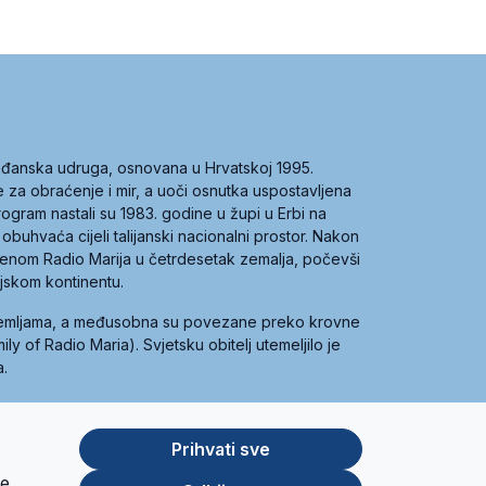
građanska udruga, osnovana u Hrvatskoj 1995.
ce za obraćenje i mir, a uoči osnutka uspostavljena
 program nastali su 1983. godine u župi u Erbi na
 obuhvaća cijeli talijanski nacionalni prostor. Nakon
 imenom Radio Marija u četrdesetak zemalja, počevši
ijskom kontinentu.
zemljama, a međusobna su povezane preko krovne
y of Radio Maria). Svjetsku obitelj utemeljilo je
a.
Prihvati sve
je
App
Google