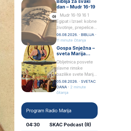
Biblija za svaki
Petar u svojoj
dan – Mudr 16-19
drugoj…
Mudr 16-19 16 1
Egipat i Izrael: kobne
životinje, prepelice
Zato bijahu
06.08.2026. · BIBLIJA ·
primjereno kažnjeni
11 minute čitanja
sličnim životinjamai
Gospa Snježna –
mučeni mnoštvom
sveta Marija
kukaca.2 A narod…
Velika, zaštitnica
Obljetnica posvete
rimske bazilike
slavne rimske
bazilike svete Marije
Velike (Santa Maria
05.08.2026. · SVETAC
Maggiore) u narodu
DANA ·
2 minute
se slavi kao Gospa
čitanja
Snježna. Ovaj naziv,
Sancta Maria…
Program Radio Marija
04:30
SKAC Podcast (R)