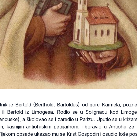
itnik je Bertold (Berthold, Bartoldus) od gore Karmela, pozna
je ili Bertold iz Limogesa. Rodio se u Solignacu kod Limog
ncuske), a školovao se i zaredio u Parizu. Uputio se u križarsk
kasnijim antiohijskim patrijarhom, i boravio u Antiohiji za 
ijekom opsade ukazao mu se Krist Gospodin i osudio loše pos