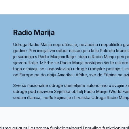
Radio Marija
Udruga Radio Marija neprofitna je, nevladina i nepolitička 
godine. Prvi inicijativni odbor nastao je u krilu Pokreta kruni
je suradnja s Radio Marijom Italije. Ideja o Radio Mariji i prvi
sjeveru Italije. Iz Erbe se Radio Marija postupno širi te uskoro
toga osnivaju se i uspostavljaju udruge i radijske postaje s
od Europe pa do obiju Amerika i Afrike, sve do Filipina na az
Sve su nacionalne udruge utemeljene autonomno u svojim 
udruge pod nazivom Svjetska obitelj Radio Marije (World Famil
sedam članica, među kojima je i hrvatska Udruga Radio Marij
la privatnosti
Kolačići
Uvjeti korištenja
bismo osigurali osnovne funkcionalnosti i pravilno funkcioniran