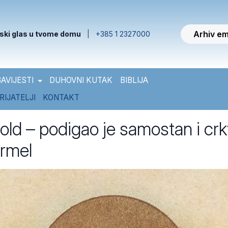
Arhiv em
ski glas u tvome domu
|
+385 1 2327000
AVIJESTI
DUHOVNI KUTAK
BIBLIJA
RIJATELJI
KONTAKT
told – podigao je samostan i cr
armel