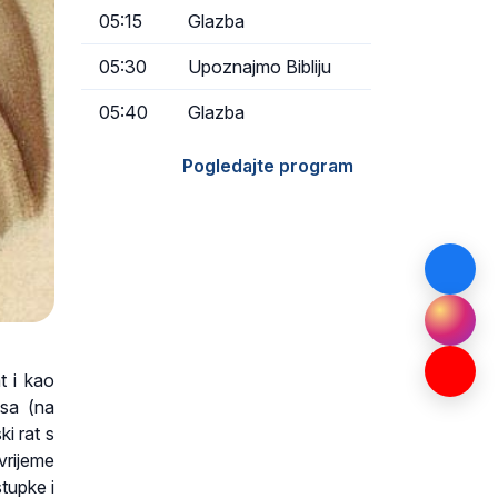
05:15
Glazba
05:30
Upoznajmo Bibliju
05:40
Glazba
Pogledajte program
t i kao
esa (na
i rat s
vrijeme
tupke i