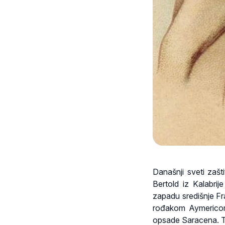
Današnji sveti zašt
Bertold iz Kalabri
zapadu središnje Fra
rođakom Aymericom, 
opsade Saracena. T