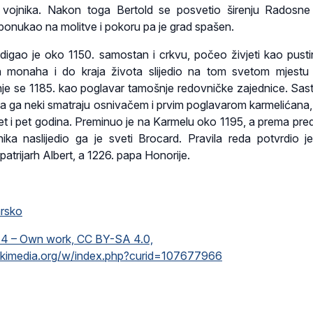
h vojnika. Nakon toga Bertold se posvetio širenju Radosne v
 ponukao na molitve i pokoru pa je grad spašen.
igao je oko 1150. samostan i crkvu, počeo živjeti kao pusti
 monaha i do kraja života slijedio na tom svetom mjestu 
inje se 1185. kao poglavar tamošnje redovničke zajednice. Sast
pa ga neki smatraju osnivačem i prvim poglavarom karmelićana,
set i pet godina. Preminuo je na Karmelu oko 1195, a prema pred
ika naslijedio ga je sveti Brocard. Pravila reda potvrdio j
 patrijarh Albert, a 1226. papa Honorije.
arsko
4 – Own work, CC BY-SA 4.0,
ikimedia.org/w/index.php?curid=107677966