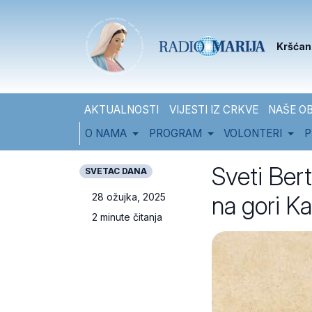
Skip to content
Skip to footer
Kršćan
AKTUALNOSTI
VIJESTI IZ CRKVE
NAŠE OB
O NAMA
PROGRAM
VOLONTERI
P
Sveti Ber
SVETAC DANA
na gori K
28 ožujka, 2025
2 minute čitanja