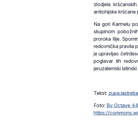
zlodjela kršćanski
antiohijske kršćane
Na gori Karmelu pod
skupinom pobožnih
proroka Ilije. Spom
redovnička pravila 
je upravljao četrde
poglavar tih redovn
jeruzalemski latinski
Tekst:
zupa.jastreb
Foto:
By Octave 44
https://commons.w