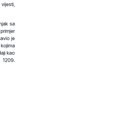
ijesti,
njak sa
primjer
avio je
 kojima
aji kao
e 1209.