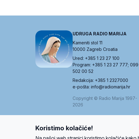
UDRUGA RADIO MARIJA
Kameniti stol 11
10000 Zagreb Croatia
Ured: +385 1 23 27 100
Program: +385 1 23 27 777; 099
502 00 52
Redakcija: +385 1 2327000
e-pošta: info@radiomarija.hr
Copyright © Radio Marija 1997-
2026
Koristimo kolačiće!
O nama
Radio
Program
Volonteri
Prijatelji
Kontakt
Pravi
Na našoj web stranici koristimo kolačiće kako 