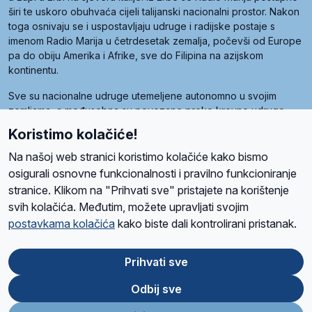
širi te uskoro obuhvaća cijeli talijanski nacionalni prostor. Nakon
toga osnivaju se i uspostavljaju udruge i radijske postaje s
imenom Radio Marija u četrdesetak zemalja, počevši od Europe
pa do obiju Amerika i Afrike, sve do Filipina na azijskom
kontinentu.
Sve su nacionalne udruge utemeljene autonomno u svojim
zemljama, a međusobna su povezane preko krovne udruge
pod nazivom Svjetska obitelj Radio Marije (World Family of
Koristimo kolačiće!
Radio Maria). Svjetsku obitelj utemeljilo je sedam članica, među
kojima je i hrvatska Udruga Radio Marija.
Na našoj web stranici koristimo kolačiće kako bismo
osigurali osnovne funkcionalnosti i pravilno funkcioniranje
stranice. Klikom na "Prihvati sve" pristajete na korištenje
svih kolačića. Međutim, možete upravljati svojim
O nama
Radio
Program
Volonteri
Prijatelji
Kontakt
Pravila privatnosti
postavkama kolačića
kako biste dali kontrolirani pristanak.
Kolačići
Uvjeti korištenja
Ova stranica je zaštićena Google reCAPTCHA sustavom
Prihvati sve
Odbij sve
App
Google
Store
Play