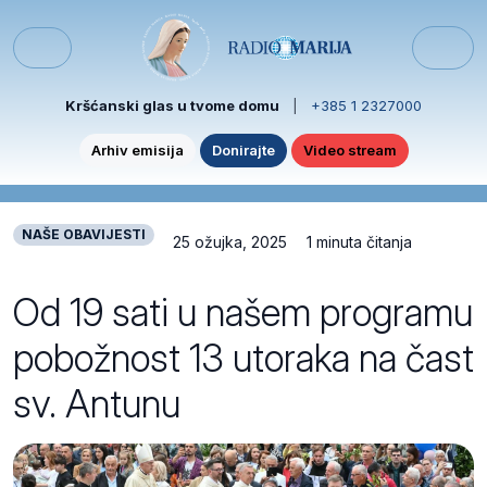
Skip to content
Skip to footer
Menu
Kršćanski glas u tvome domu
|
+385 1 2327000
Arhiv emisija
Donirajte
Video stream
NAŠE OBAVIJESTI
25 ožujka, 2025
1 minuta čitanja
Od 19 sati u našem programu
pobožnost 13 utoraka na čast
sv. Antunu