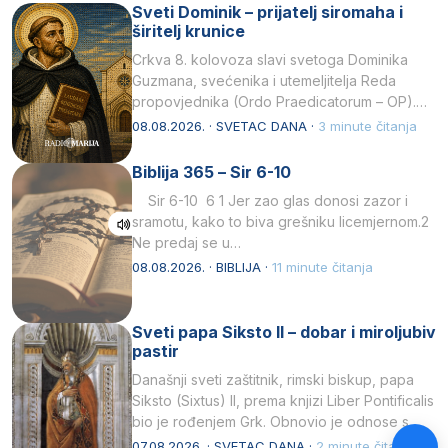
Sveti Dominik – prijatelj siromaha i
širitelj krunice
Crkva 8. kolovoza slavi svetoga Dominika
Guzmana, svećenika i utemeljitelja Reda
propovjednika (Ordo Praedicatorum – OP).
Svojim životom, dubokom ljubavlju prema
08.08.2026. · SVETAC DANA ·
3 minute čitanja
Kristu…
Biblija 365 – Sir 6-10
Sir 6-10 6 1 Jer zao glas donosi zazor i
sramotu, kako to biva grešniku licemjernom.2
Ne predaj se u…
08.08.2026. · BIBLIJA ·
11 minute čitanja
Sveti papa Siksto II – dobar i miroljubiv
pastir
Današnji sveti zaštitnik, rimski biskup, papa
Siksto (Sixtus) II, prema knjizi Liber Pontificalis
bio je rođenjem Grk. Obnovio je odnose s
afričkim…
07.08.2026. · SVETAC DANA ·
2 minute čitanja