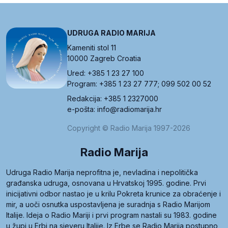
UDRUGA RADIO MARIJA
Kameniti stol 11
10000 Zagreb Croatia
Ured: +385 1 23 27 100
Program: +385 1 23 27 777; 099 502 00 52
Redakcija: +385 1 2327000
e-pošta: info@radiomarija.hr
Copyright © Radio Marija 1997-2026
Radio Marija
Udruga Radio Marija neprofitna je, nevladina i nepolitička
građanska udruga, osnovana u Hrvatskoj 1995. godine. Prvi
inicijativni odbor nastao je u krilu Pokreta krunice za obraćenje i
mir, a uoči osnutka uspostavljena je suradnja s Radio Marijom
Italije. Ideja o Radio Mariji i prvi program nastali su 1983. godine
u župi u Erbi na sjeveru Italije. Iz Erbe se Radio Marija postupno