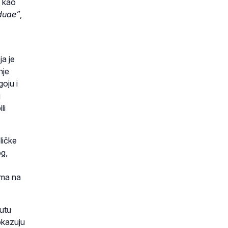
i kao
duae”
,
ja je
nje
oju i
j
li
ličke
og,
ima na
putu
okazuju