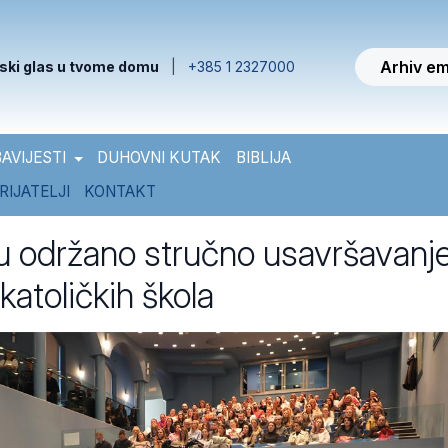
Arhiv em
ski glas u tvome domu
|
+385 1 2327000
AVIJESTI
DUHOVNI KUTAK
BIBLIJA
RIJATELJI
KONTAKT
 održano stručno usavršavanj
 katoličkih škola