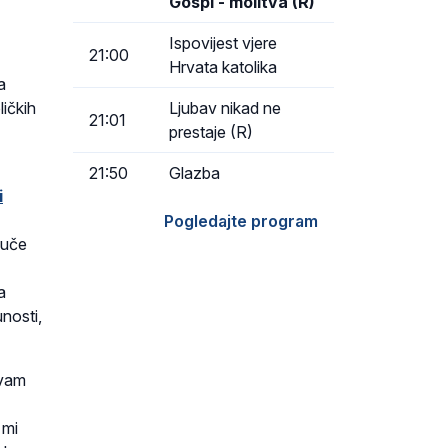
Gospi - molitva (R)
Ispovijest vjere
21:00
Hrvata katolika
a
ličkih
Ljubav nikad ne
21:01
prestaje (R)
21:50
Glazba
i
Pogledajte program
vuče
a
nosti,
 vam
 mi