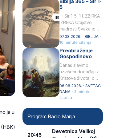
Biblija 365 – Sir 1-
rođenjem Grk.
5
Obnovio je odnose s
afričkim…
Sir 1-5 1 I. ZBIRKA
IZREKA Otajstvo
mudrosti Svaka je
mudrost od Gospoda
07.08.2026. · BIBLIJA ·
i s njime je dovijeka.2
10 minute čitanja
Tko će…
Preobraženje
Gospodinovo
Danas slavimo
uzvišeni događaj iz
Kristova života, o
kojem nas izvješćuju
06.08.2026. · SVETAC
evanđelisti Matej,
DANA ·
3 minute
Marko i Luka te sveti
čitanja
Petar u svojoj
drugoj…
no je u
Program Radio Marija
e (HBK)
Devetnica Velikoj
20:45