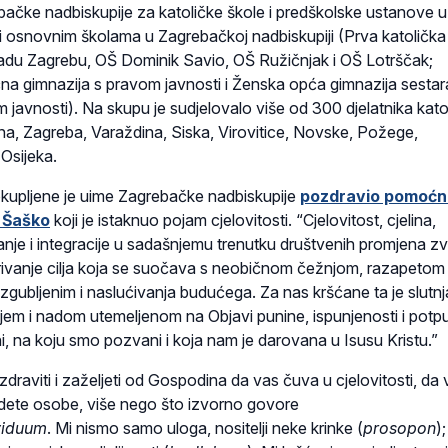
ačke nadbiskupije za katoličke škole i predškolske ustanove u
 i osnovnim školama u Zagrebačkoj nadbiskupiji (Prva katolička
adu Zagrebu, OŠ Dominik Savio, OŠ Ružičnjak i OŠ Lotrščak;
na gimnazija s pravom javnosti i Ženska opća gimnazija sestar
 javnosti). Na skupu je sudjelovalo više od 300 djelatnika kato
ina, Zagreba, Varaždina, Siska, Virovitice, Novske, Požege,
Osijeka.
kupljene je uime Zagrebačke nadbiskupije
pozdravio pomoćn
 Šaško
koji je istaknuo pojam cjelovitosti. “Cjelovitost, cjelina,
iranje i integracije u sadašnjemu trenutku društvenih promjena z
ivanje cilja koja se suočava s neobičnom čežnjom, razapetom
zgubljenim i naslućivanja budućega. Za nas kršćane ta je slutnj
m i nadom utemeljenom na Objavi punine, ispunjenosti i potpu
, na koju smo pozvani i koja nam je darovana u Isusu Kristu.”
raviti i zaželjeti od Gospodina da vas čuva u cjelovitosti, da
dete osobe, više nego što izvorno govore
viduum
. Mi nismo samo uloga, nositelji neke krinke (
prosopon
);