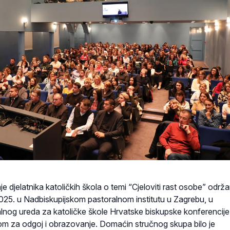
 djelatnika katoličkih škola o temi “Cjeloviti rast osobe” održa
025. u Nadbiskupijskom pastoralnom institutu u Zagrebu, u
alnog ureda za katoličke škole Hrvatske biskupske konferencij
jom za odgoj i obrazovanje. Domaćin stručnog skupa bilo je