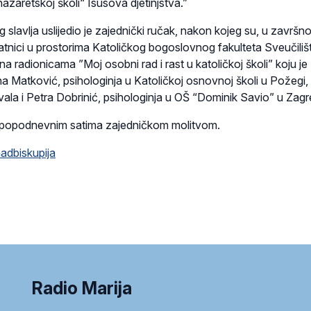
„nazaretskoj školi“ Isusova djetinjstva.”
slavlja uslijedio je zajednički ručak, nakon kojeg su, u završn
latnici u prostorima Katoličkog bogoslovnog fakulteta Sveučiliš
na radionicama ”Moj osobni rad i rast u katoličkoj školi” koju je
Ana Matković, psihologinja u Katoličkoj osnovnoj školi u Požegi,
elovala i Petra Dobrinić, psihologinja u OŠ “Dominik Savio” u Zag
u popodnevnim satima zajedničkom molitvom.
adbiskupija
Radio Marija