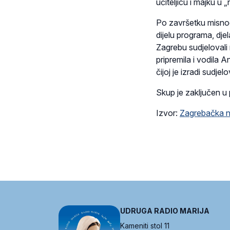
učiteljicu i majku u 
Po završetku misnog 
dijelu programa, dje
Zagrebu sudjelovali 
pripremila i vodila 
čijoj je izradi sudj
Skup je zaključen 
Izvor:
Zagrebačka n
UDRUGA RADIO MARIJA
Kameniti stol 11