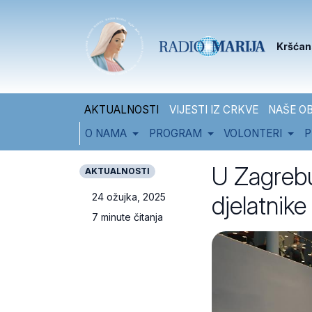
Skip to content
Skip to footer
Kršćan
AKTUALNOSTI
VIJESTI IZ CRKVE
NAŠE OB
O NAMA
PROGRAM
VOLONTERI
P
U Zagrebu
AKTUALNOSTI
djelatnike
24 ožujka, 2025
7 minute čitanja