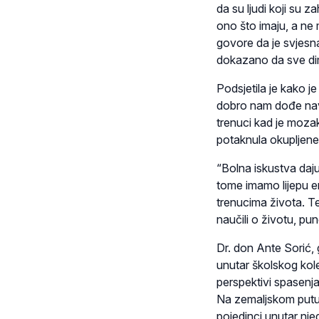
da su ljudi koji su z
ono što imaju, a ne 
govore da je svjesn
dokazano da sve dim
Podsjetila je kako j
dobro nam dođe navi
trenuci kad je mozak 
potaknula okupljene
“Bolna iskustva daju
tome imamo lijepu em
trenucima života. T
naučili o životu, pun
Dr. don Ante Sorić, 
unutar školskog kol
perspektivi spasenja
Na zemaljskom putu n
pojedinci unutar nje