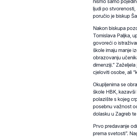
nismo samo pojedinci
ljudi po stvorenosti,
poručio je biskup Š
Nakon biskupa pozdr
Tomislava Paljka, up
govoreći o istraživ
škole imaju manje i
obrazovanju učenika
dimenziji.” Zaželjela
cjeloviti osobe, ali
Okupljenima se obrat
škole HBK, kazavši k
polazište s kojeg crp
posebnu važnost odgo
dolasku u Zagreb te
Prvo predavanje odr
prema svetosti”. Nag