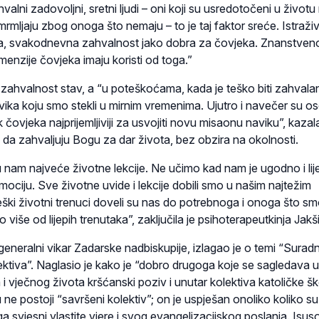
ahvalni zadovoljni, sretni ljudi – oni koji su usredotočeni u životu
mrmljaju zbog onoga što nemaju – to je taj faktor sreće. Istraži
a, svakodnevna zahvalnost jako dobra za čovjeka. Znanstveno
enzije čovjeka imaju koristi od toga.”
e zahvalnost stav, a “u poteškoćama, kada je teško biti zahvala
ka koju smo stekli u mirnim vremenima. Ujutro i navečer su oso
čovjeka najprijemljiviji za usvojiti novu misaonu naviku”, kazala 
 da zahvaljuju Bogu za dar života, bez obzira na okolnosti.
 nam najveće životne lekcije. Ne učimo kad nam je ugodno i lij
ociju. Sve životne uvide i lekcije dobili smo u našim najtežim
eški životni trenuci doveli su nas do potrebnoga i onoga što s
o više od lijepih trenutaka”, zaključila je psihoterapeutkinja Jakš
generalni vikar Zadarske nadbiskupije, izlagao je o temi “Suradn
ektiva”. Naglasio je kako je “dobro drugoga koje se sagledava u
 i vječnog života kršćanski poziv i unutar kolektiva katoličke šk
e postoji “savršeni kolektiv”; on je uspješan onoliko koliko su
ga svjesni vlastite vjere i svog evangelizacijskog poslanja. Isu