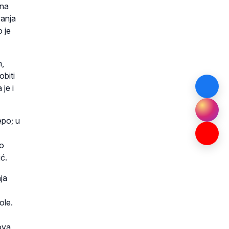
 na
vanja
 je
n,
biti
je i
epo; u
mo
ić.
ja
ole.
sova