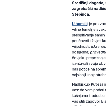
Središnji događaj 
zagrebački nadbis
Stepinca.
U homiliji
je pozvao
vrline temelj je sva
preispitivanje samih 
poučavati i živjeti 
vrijednosti:
iskrenos
dosljedna;
pravedno
čovjeku prepoznaje
izvršavali svoje obve
nas potiče na spremn
najslabiji i najpotrebni
Nadbiskup Kutleša i
vas: da vam podari m
kušnjama i radost u 
vas štiti zagovor Bl