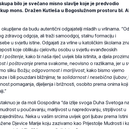
skupa bilo je svečano misno slavlje koje je predvodio
kup mons. Dražen Kutleša u Bogoslužnom prostoru bl. Al
 okupljene da budu autentični odgajatelji mladih u vrlinama. “O
kog zdravog odgoja, ali traži samoodgoj, stalnu formaciju i
sebe u svjetlu istine. Odgajati za vrline u katoličkim školama zn
kreposti koje oblikuju cjelovitu osobu u svjetlu evanđeoskih
t i poštenje
, kako bi naša riječ uvijek bila istinita, a djela prozirna
st i poštovanje
prema svakome, neovisno o razlikama, jer u 
mo sliku Božju;
odgovornost i marljivost
, kako bismo vjerno
ze i bili pouzdani bližnjima; te
solidarnost i nesebična ljubav
,
ost pomaganja, dijeljenja i brižnosti, osobito prema onima koji
ji.”
staknuo je da moli Gospodina “da izlije svoga Duha Svetoga n
udrost u poučavanju, marljivost u napredovanju, strpljivost u
zajedništvu. Neka u vašim srcima uvijek gori ljubav prema Istini
ažene Djevice Marije koju zazivamo kao Prijestolje Mudrosti i k