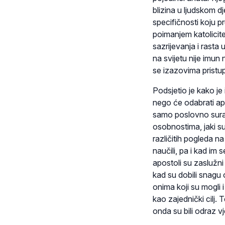
blizina u ljudskom dj
specifičnosti koju pru
poimanjem katolicit
sazrijevanja i rasta 
na svijetu nije imun
se izazovima pristup
Podsjetio je kako je 
nego će odabrati ap
samo poslovno surađi
osobnostima, jaki su 
različitih pogleda na s
naučili, pa i kad im 
apostoli su zaslužni
kad su dobili snagu
onima koji su mogli i 
kao zajednički cilj.
onda su bili odraz v