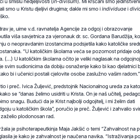
 u smislu nedjeljivosti (
in-divisum
). Mi kršćani smo jedinstven
 ali smo u Kristu djeljivi drugima; dakle mi smo i
individuae
i
divi
aško.
av je, uime v.d. ravnatelja Agencije za odgoj i obrazovanje
utila viša savjetnica za vjeronauk dr. sc. Gordana Barudžija, ko
anju o neopravdanim izostancima podsjetila kako katoličke sred
zostanaka. “U katoličkim školama veća se pozornost pridaje odg
. (…) U katoličkim školama očito je veliki naglasak na odgojno
 je svim sudionicima da dobiju osnaženje kako bi kao djelatnici bi
 “kako bi i učenici postali cjelovite osobe zaslužno vašim radom.”
io i preč. Ivica Žuljević, predstojnik Nacionalnog ureda za kato
ako se “danas želimo usidriti u Krista. On je naš učitelj, pedag
imo snagu. Budući da je Krist najbolji odgojitelj, i mi želim dati
ju u katoličkim škola”, poručio je preč. Žuljević i zahvalio sv
 zaželio plodonosan rad.
žala je psihoterapeutkinja Maja Jakšić o temi “Zahvalnost na 
lasila je kako je zahvalnost je naučena navika. “Istraživanja p