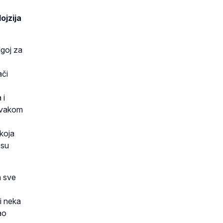
ojzija
dgoj za
ači
 i
svakom
 koja
 su
a sve
 i neka
ao