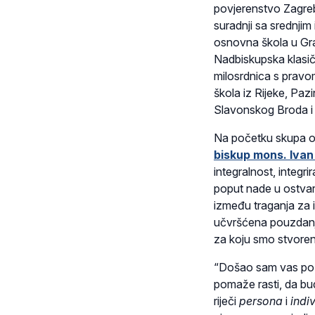
povjerenstvo Zagreb
suradnji sa srednjim
osnovna škola u Gr
Nadbiskupska klasič
milosrdnica s pravom
škola iz Rijeke, Paz
Slavonskog Broda i 
Na početku skupa o
biskup mons. Ivan
integralnost, integr
poput nade u ostvar
između traganja za i
učvršćena pouzdanje
za koju smo stvoreni
“Došao sam vas pozd
pomaže rasti, da bu
riječi
persona
i
indi