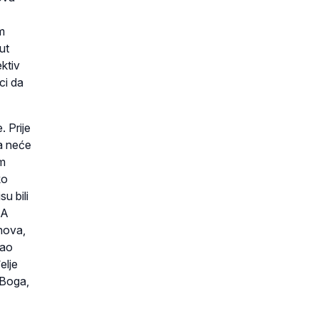
im
ut
ektiv
ci da
. Prije
da neće
im
ko
su bili
 A
uhova,
kao
elje
 Boga,