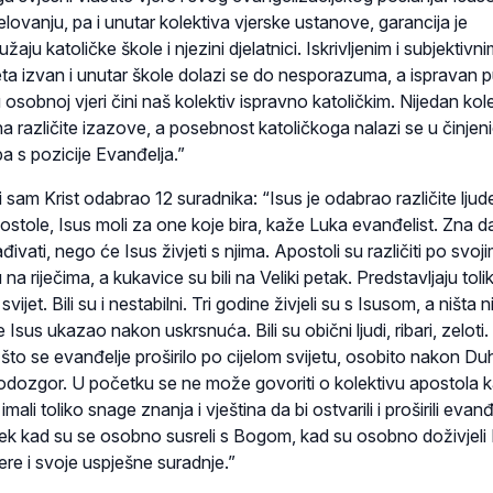
elovanju, pa i unutar kolektiva vjerske ustanove, garancija je
žaju katoličke škole i njezini djelatnici. Iskrivljenim i subjektivn
eta izvan i unutar škole dolazi se do nesporazuma, a ispravan p
u osobnoj vjeri čini naš kolektiv ispravno katoličkim. Nijedan kol
 na različite izazove, a posebnost katoličkoga nalazi se u činjeni
a s pozicije Evanđelja.”
i sam Krist odabrao 12 suradnika: “Isus je odabrao različite ljude
ostole, Isus moli za one koje bira, kaže Luka evanđelist. Zna 
vati, nego će Isus živjeti s njima. Apostoli su različiti po svoj
na riječima, a kukavice su bili na Veliki petak. Predstavljaju toli
vijet. Bili su i nestabilni. Tri godine živjeli su s Isusom, a ništa ni
se Isus ukazao nakon uskrsnuća. Bili su obični ljudi, ribari, zeloti.
 što se evanđelje proširilo po cijelom svijetu, osobito nakon D
 odozgor. U početku se ne može govoriti o kolektivu apostola 
imali toliko snage znanja i vještina da bi ostvarili i proširili evanđ
 Tek kad su se osobno susreli s Bogom, kad su osobno doživjeli
jere i svoje uspješne suradnje.”