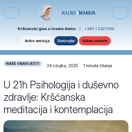
Skip to content
Skip to footer
Menu
Kršćanski glas u tvome domu
|
+385 1 2327000
Arhiv emisija
Donirajte
Video stream
NAŠE OBAVIJESTI
24 ožujka, 2025
1 minuta čitanja
U 21h Psihologija i duševno
zdravlje: Kršćanska
meditacija i kontemplacija