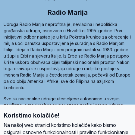
Radio Marija
Udruga Radio Marija neprofitna je, nevladina i nepolitička
građanska udruga, osnovana u Hrvatskoj 1995. godine. Prvi
inicijativni odbor nastao je u krilu Pokreta krunice za obraćenje i
mir, a uoči osnutka uspostavljena je suradnja s Radio Marijom
Italije. Ideja o Radio Mariji i prvi program nastali su 1983. godine
u župi u Erbi na sjeveru Italije. Iz Erbe se Radio Marija postupno
širi te uskoro obuhvaća cijeli talijanski nacionalni prostor. Nakon
toga osnivaju se i uspostavljaju udruge i radijske postaje s
imenom Radio Marija u četrdesetak zemalja, počevši od Europe
pa do obiju Amerika i Afrike, sve do Filipina na azijskom
kontinentu.
Sve su nacionalne udruge utemeljene autonomno u svojim
zemljama, a međusobna su povezane preko krovne udruge
pod nazivom Svjetska obitelj Radio Marije (World Family of
Koristimo kolačiće!
Radio Maria). Svjetsku obitelj utemeljilo je sedam članica, među
kojima je i hrvatska Udruga Radio Marija.
Na našoj web stranici koristimo kolačiće kako bismo
osigurali osnovne funkcionalnosti i pravilno funkcioniranje