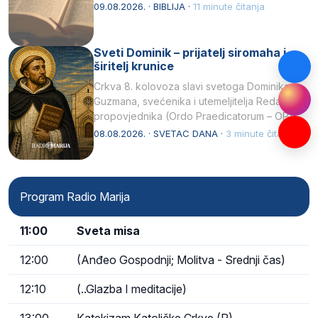
njegovui…
09.08.2026. · BIBLIJA ·
11 minute čitanja
Sveti Dominik – prijatelj siromaha i
širitelj krunice
Crkva 8. kolovoza slavi svetoga Dominika
Guzmana, svećenika i utemeljitelja Reda
propovjednika (Ordo Praedicatorum – OP).
Svojim životom, dubokom ljubavlju prema
08.08.2026. · SVETAC DANA ·
3 minute čitanja
Kristu…
Program Radio Marija
11:00
Sveta misa
12:00
(Anđeo Gospodnji; Molitva - Srednji čas)
12:10
(..Glazba I meditacije)