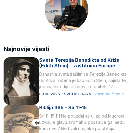
Najnovije vijesti
Sveta Terezija Benedikta od Križa
(Edith Stein) – zaštitnica Europe
Današnja sveta zaštitnica Terezija Benedikta
od Križa rođena je kao Edith Stein, najmlađe,
jedanaesto dijete židovske obitelji, 12.
listopada 1891, u Wrocławu…
09.08.2026. · SVETAC DANA ·
2 minute čitanja
Biblija 365 – Sir 11–15
Sir 11–15 111 Ne pouzdaj se u izgled Mudrost
uzvisuje glavu siromahui posađuje ga među
knezove.2 Ne hvali čovjeka po obličju