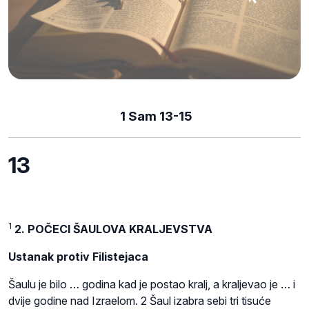
1 Sam 13-15
13
1
2. POČECI ŠAULOVA KRALJEVSTVA
Ustanak protiv Filistejaca
Šaulu je bilo … godina kad je postao kralj, a kraljevao je … i
dvije godine nad Izraelom. 2 Šaul izabra sebi tri tisuće