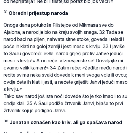
od neprijatelja? Ne bi li filistejski poraz bio još veći?«
31
Obredni prijestup naroda
Onoga dana potukoše Filistejce od Mikmasa sve do
Ajalona, a narod je bio na kraju svojih snaga. 32 Tada se
narod baci na plijen, nahvata sitne stoke, goveda i teladi i
poče ih klati na goloj zemlji i jesti meso s krvlju. 33 I javiše
to Šaulu govoreći: »Gle, narod griješi protiv Jahve jedući
meso s krvlju!« A on reče: »Iznevjeriste se! Dovaljajte mi
ovamo velik kamen!« 34 Zatim reče: »Zađite među narod i
recite svima neka svaki dovede k meni svoga vola ili ovcu;
ovdje ćete ih klati i jesti, a nećete griješiti Jahvi jedući meso
s krvlju.«
Tako sav narod još iste noći dovede što je tko imao i to su
ondje klali. 35 A Šaul podiže žrtvenik Jahvi; bijaše to prvi
žrtvenik koji je podigao Jahvi.
36
Jonatan označen kao kriv, ali ga spašava narod