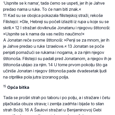
‘Uspnite se k nama’, tada ćemo se uspeti, jer ih je Jahve
predao nama u ruke. To će nam biti znak.«
11 Kad su se obojica pokazala filistejskoj straži, rekoše
Filistejci: »Gle, Hebreji su počeli izlaziti iz rupa u koje su se
skrili.« 12 I stražari doviknuše Jonatanu i njegovu štitonoši:
»Uspnite se k nama da vas nešto naučimo!«
A Jonatan reče svome štitonoši: »Penji se za mnom, jer ih
je Jahve predao u ruke Izraelove.« 13 Jonatan se poče
penjati pomažući se rukama i nogama, a za njim njegov
štitonoša. Filistejci su padali pred Jonatanom, a njegov ih je
štitonoša ubijao za njim. 14 U tome prvom pokolju što ga
učiniše Jonatan i njegov štitonoša pade dvadesetak ljudi
na otprilike pola jutra izoranog polja.
15
Opća bitka
Tada se proširi strah po taboru i po polju, a i stražare i četu
pljačkaša obuze strava; i zemlja zadrhta i bijaše to silan
strah Božji. 16 A Šaulovi stražari u Benjaminovoj Gebi