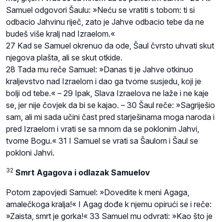
Samuel odgovori Šaulu: »Neću se vratiti s tobom: ti si
odbacio Jahvinu riječ, zato je Jahve odbacio tebe da ne
budeš više kralj nad Izraelom.«
27 Kad se Samuel okrenuo da ode, Šaul čvrsto uhvati skut
njegova plašta, ali se skut otkide.
28 Tada mu reče Samuel: »Danas ti je Jahve otkinuo
kraljevstvo nad Izraelom i dao ga tvome susjedu, koji je
bolji od tebe.« – 29 Ipak, Slava Izraelova ne laže i ne kaje
se, jer nije čovjek da bi se kajao. – 30 Šaul reče: »Sagriješio
sam, ali mi sada učini čast pred starješinama moga naroda i
pred Izraelom i vrati se sa mnom da se poklonim Jahvi,
tvome Bogu.« 31 I Samuel se vrati sa Šaulom i Šaul se
pokloni Jahvi.
32
Smrt Agagova i odlazak Samuelov
Potom zapovjedi Samuel: »Dovedite k meni Agaga,
amalečkoga kralja!« I Agag dođe k njemu opirući se i reče:
»Zaista, smrt je gorka!« 33 Samuel mu odvrati: »Kao što je