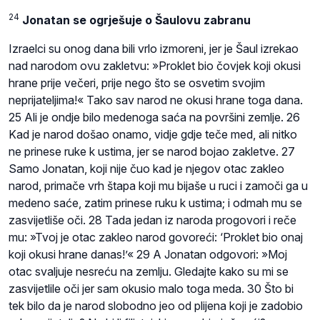
24
Jonatan se ogrješuje o Šaulovu zabranu
Izraelci su onog dana bili vrlo izmoreni, jer je Šaul izrekao
nad narodom ovu zakletvu: »Proklet bio čovjek koji okusi
hrane prije večeri, prije nego što se osvetim svojim
neprijateljima!« Tako sav narod ne okusi hrane toga dana.
25 Ali je ondje bilo medenoga saća na površini zemlje. 26
Kad je narod došao onamo, vidje gdje teče med, ali nitko
ne prinese ruke k ustima, jer se narod bojao zakletve. 27
Samo Jonatan, koji nije čuo kad je njegov otac zakleo
narod, primače vrh štapa koji mu bijaše u ruci i zamoči ga u
medeno saće, zatim prinese ruku k ustima; i odmah mu se
zasvijetliše oči. 28 Tada jedan iz naroda progovori i reče
mu: »Tvoj je otac zakleo narod govoreći: ‘Proklet bio onaj
koji okusi hrane danas!’« 29 A Jonatan odgovori: »Moj
otac svaljuje nesreću na zemlju. Gledajte kako su mi se
zasvijetlile oči jer sam okusio malo toga meda. 30 Što bi
tek bilo da je narod slobodno jeo od plijena koji je zadobio