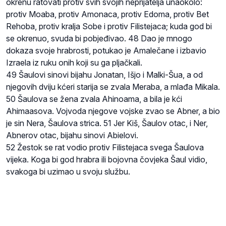
okrenu ratovati protiv svih svojih neprijatelja unaokolo:
protiv Moaba, protiv Amonaca, protiv Edoma, protiv Bet
Rehoba, protiv kralja Sobe i protiv Filistejaca; kuda god bi
se okrenuo, svuda bi pobjeđivao. 48 Dao je mnogo
dokaza svoje hrabrosti, potukao je Amalečane i izbavio
Izraela iz ruku onih koji su ga pljačkali.
49 Šaulovi sinovi bijahu Jonatan, Išjo i Malki-Šua, a od
njegovih dviju kćeri starija se zvala Meraba, a mlađa Mikala.
50 Šaulova se žena zvala Ahinoama, a bila je kći
Ahimaasova. Vojvoda njegove vojske zvao se Abner, a bio
je sin Nera, Šaulova strica. 51 Jer Kiš, Šaulov otac, i Ner,
Abnerov otac, bijahu sinovi Abielovi.
52 Žestok se rat vodio protiv Filistejaca svega Šaulova
vijeka. Koga bi god hrabra ili bojovna čovjeka Šaul vidio,
svakoga bi uzimao u svoju službu.