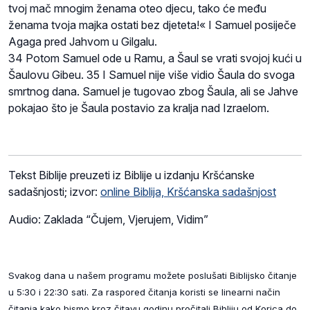
tvoj mač mnogim ženama oteo djecu, tako će među
ženama tvoja majka ostati bez djeteta!« I Samuel posiječe
Agaga pred Jahvom u Gilgalu.
34 Potom Samuel ode u Ramu, a Šaul se vrati svojoj kući u
Šaulovu Gibeu. 35 I Samuel nije više vidio Šaula do svoga
smrtnog dana. Samuel je tugovao zbog Šaula, ali se Jahve
pokajao što je Šaula postavio za kralja nad Izraelom.
Tekst Biblije preuzeti iz Biblije u izdanju Kršćanske
sadašnjosti; izvor:
online Biblija, Kršćanska sadašnjost
Audio: Zaklada “Čujem, Vjerujem, Vidim”
Svakog dana u našem programu možete poslušati Biblijsko čitanje
u 5:30 i 22:30 sati. Za raspored čitanja koristi se linearni način
čitanja kako bismo kroz čitavu godinu pročitali Bibliju od Korica do