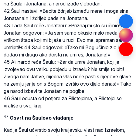
na Šaula i Jonatana, a narod izađe slobodan.
42 Šaul nastavi: »Bacite ždrijeb između mene i moga sina
Jonatana!« I ždrijeb pade na Jonatana.
43 Tada Šaul reče Jonatanu: »Priznaj mi što si učinio!«
Jonatan odgovori: »Ja sam samo okusio malo meda
vrškom štapa koji mi bijaše u ruci. Evo me, spreman sam
umrijeti!« 44 Šaul odgovori: »Tako mi Bog učinio zlo i
dodao mi drugo ako doista ne umreš, Jonatane!«
45 Ali narod reče Šaulu: »Zar da umre Jonatan, koji je
izvojevao ovu veliku pobjedu u Izraelu? Ne smije to biti!
Živoga nam Jahve, nijedna vlas neće pasti s njegove glave
na zemlju jer je on s Bogom izvršio ovo djelo danas!« Tako
ga narod izbavi te Jonatan ne pogibe.
46 Šaul odusta od potjere za Filistejcima, a Filistejci se
vratiše u svoj kraj.
47
Osvrt na Šaulovo vladanje
Kad je Šaul učvrstio svoju kraljevsku vlast nad Izraelom,