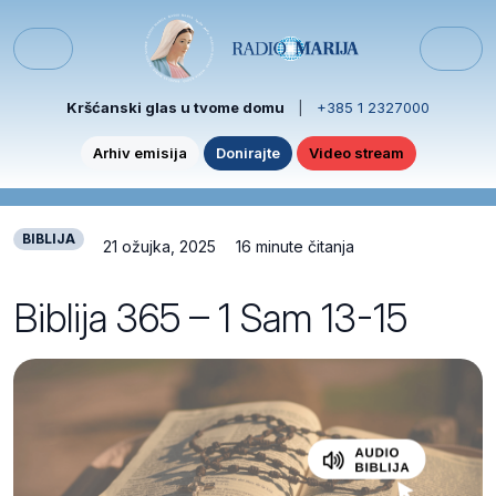
Skip to content
Skip to footer
Menu
Kršćanski glas u tvome domu
|
+385 1 2327000
Arhiv emisija
Donirajte
Video stream
BIBLIJA
21 ožujka, 2025
16 minute čitanja
Biblija 365 – 1 Sam 13-15