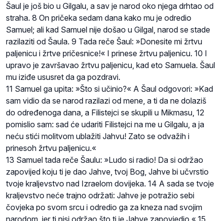
Šaul je još bio u Gilgalu, a sav je narod oko njega drhtao od
straha. 8 On pričeka sedam dana kako mu je odredio
Samuel; ali kad Samuel nije došao u Gilgal, narod se stade
razilaziti od Šaula. 9 Tada reče Šaul: »Donesite mi žrtvu
paljenicu i žrtve pričesnice!« I prinese žrtvu paljenicu. 10 I
upravo je završavao žrtvu paljenicu, kad eto Samuela. Šaul
mu iziđe ususret da ga pozdravi.
11 Samuel ga upita: »Što si učinio?« A Šaul odgovori: »Kad
sam vidio da se narod razilazi od mene, a ti da ne dolaziš
do određenoga dana, a Filistejci se skupili u Mikmasu, 12
pomislio sam: sad će udariti Filistejci na me u Gilgalu, a ja
neću stići molitvom ublažiti Jahvu! Zato se odvažih i
prinesoh žrtvu paljenicu.«
13 Samuel tada reče Šaulu: »Ludo si radio! Da si održao
zapovijed koju ti je dao Jahve, tvoj Bog, Jahve bi učvrstio
tvoje kraljevstvo nad Izraelom dovijeka. 14 A sada se tvoje
kraljevstvo neće trajno održati: Jahve je potražio sebi
čovjeka po svom srcu i odredio ga za kneza nad svojim
narodom, jer ti nisi održao što ti je Jahve zapovjedio.« 15