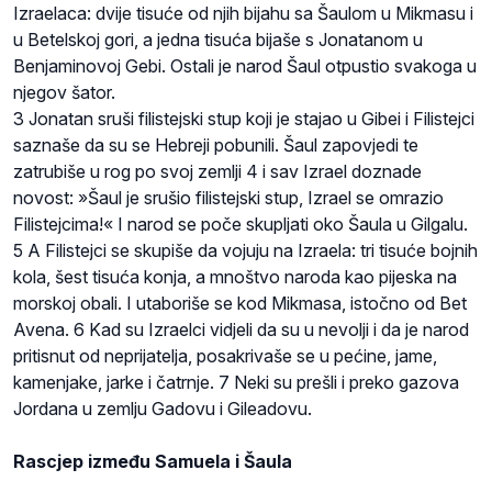
Izraelaca: dvije tisuće od njih bijahu sa Šaulom u Mikmasu i
u Betelskoj gori, a jedna tisuća bijaše s Jonatanom u
Benjaminovoj Gebi. Ostali je narod Šaul otpustio svakoga u
njegov šator.
3 Jonatan sruši filistejski stup koji je stajao u Gibei i Filistejci
saznaše da su se Hebreji pobunili. Šaul zapovjedi te
zatrubiše u rog po svoj zemlji 4 i sav Izrael doznade
novost: »Šaul je srušio filistejski stup, Izrael se omrazio
Filistejcima!« I narod se poče skupljati oko Šaula u Gilgalu.
5 A Filistejci se skupiše da vojuju na Izraela: tri tisuće bojnih
kola, šest tisuća konja, a mnoštvo naroda kao pijeska na
morskoj obali. I utaboriše se kod Mikmasa, istočno od Bet
Avena. 6 Kad su Izraelci vidjeli da su u nevolji i da je narod
pritisnut od neprijatelja, posakrivaše se u pećine, jame,
kamenjake, jarke i čatrnje. 7 Neki su prešli i preko gazova
Jordana u zemlju Gadovu i Gileadovu.
Rascjep između Samuela i Šaula