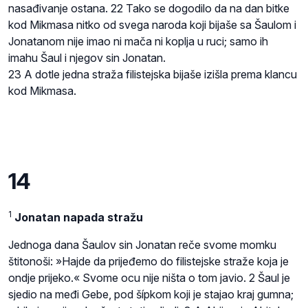
nasađivanje ostana. 22 Tako se dogodilo da na dan bitke
kod Mikmasa nitko od svega naroda koji bijaše sa Šaulom i
Jonatanom nije imao ni mača ni koplja u ruci; samo ih
imahu Šaul i njegov sin Jonatan.
23 A dotle jedna straža filistejska bijaše izišla prema klancu
kod Mikmasa.
14
1
Jonatan napada stražu
Jednoga dana Šaulov sin Jonatan reče svome momku
štitonoši: »Hajde da prijeđemo do filistejske straže koja je
ondje prijeko.« Svome ocu nije ništa o tom javio. 2 Šaul je
sjedio na međi Gebe, pod šípkom koji je stajao kraj gumna;