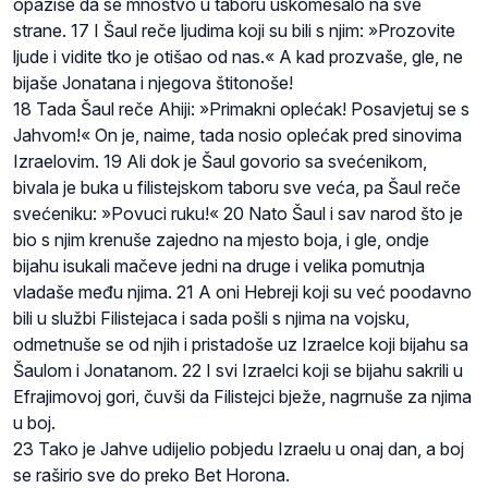
opaziše da se mnoštvo u taboru uskomešalo na sve
strane. 17 I Šaul reče ljudima koji su bili s njim: »Prozovite
ljude i vidite tko je otišao od nas.« A kad prozvaše, gle, ne
bijaše Jonatana i njegova štitonoše!
18 Tada Šaul reče Ahiji: »Primakni oplećak! Posavjetuj se s
Jahvom!« On je, naime, tada nosio oplećak pred sinovima
Izraelovim. 19 Ali dok je Šaul govorio sa svećenikom,
bivala je buka u filistejskom taboru sve veća, pa Šaul reče
svećeniku: »Povuci ruku!« 20 Nato Šaul i sav narod što je
bio s njim krenuše zajedno na mjesto boja, i gle, ondje
bijahu isukali mačeve jedni na druge i velika pomutnja
vladaše među njima. 21 A oni Hebreji koji su već poodavno
bili u službi Filistejaca i sada pošli s njima na vojsku,
odmetnuše se od njih i pristadoše uz Izraelce koji bijahu sa
Šaulom i Jonatanom. 22 I svi Izraelci koji se bijahu sakrili u
Efrajimovoj gori, čuvši da Filistejci bježe, nagrnuše za njima
u boj.
23 Tako je Jahve udijelio pobjedu Izraelu u onaj dan, a boj
se raširio sve do preko Bet Horona.