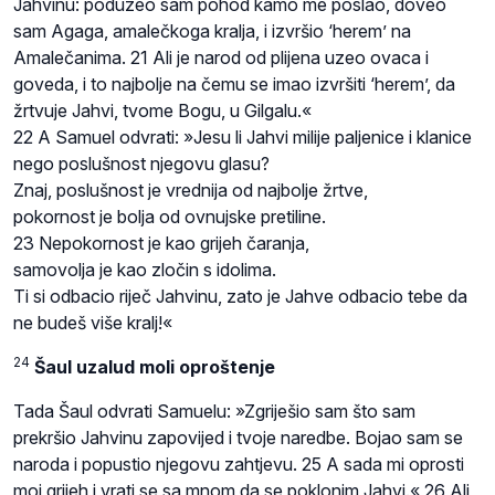
Jahvinu: poduzeo sam pohod kamo me poslao, doveo
sam Agaga, amalečkoga kralja, i izvršio ‘herem’ na
Amalečanima. 21 Ali je narod od plijena uzeo ovaca i
goveda, i to najbolje na čemu se imao izvršiti ‘herem’, da
žrtvuje Jahvi, tvome Bogu, u Gilgalu.«
22 A Samuel odvrati: »Jesu li Jahvi milije paljenice i klanice
nego poslušnost njegovu glasu?
Znaj, poslušnost je vrednija od najbolje žrtve,
pokornost je bolja od ovnujske pretiline.
23 Nepokornost je kao grijeh čaranja,
samovolja je kao zločin s idolima.
Ti si odbacio riječ Jahvinu, zato je Jahve odbacio tebe da
ne budeš više kralj!«
24
Šaul uzalud moli oproštenje
Tada Šaul odvrati Samuelu: »Zgriješio sam što sam
prekršio Jahvinu zapovijed i tvoje naredbe. Bojao sam se
naroda i popustio njegovu zahtjevu. 25 A sada mi oprosti
moj grijeh i vrati se sa mnom da se poklonim Jahvi.« 26 Ali