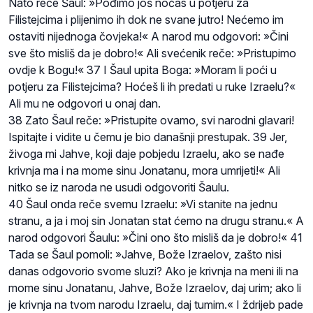
Nato reče Šaul: »Pođimo još noćas u potjeru za
Filistejcima i plijenimo ih dok ne svane jutro! Nećemo im
ostaviti nijednoga čovjeka!« A narod mu odgovori: »Čini
sve što misliš da je dobro!« Ali svećenik reče: »Pristupimo
ovdje k Bogu!« 37 I Šaul upita Boga: »Moram li poći u
potjeru za Filistejcima? Hoćeš li ih predati u ruke Izraelu?«
Ali mu ne odgovori u onaj dan.
38 Zato Šaul reče: »Pristupite ovamo, svi narodni glavari!
Ispitajte i vidite u čemu je bio današnji prestupak. 39 Jer,
živoga mi Jahve, koji daje pobjedu Izraelu, ako se nađe
krivnja ma i na mome sinu Jonatanu, mora umrijeti!« Ali
nitko se iz naroda ne usudi odgovoriti Šaulu.
40 Šaul onda reče svemu Izraelu: »Vi stanite na jednu
stranu, a ja i moj sin Jonatan stat ćemo na drugu stranu.« A
narod odgovori Šaulu: »Čini ono što misliš da je dobro!« 41
Tada se Šaul pomoli: »Jahve, Bože Izraelov, zašto nisi
danas odgovorio svome sluzi? Ako je krivnja na meni ili na
mome sinu Jonatanu, Jahve, Bože Izraelov, daj urim; ako li
je krivnja na tvom narodu Izraelu, daj tumim.« I ždrijeb pade