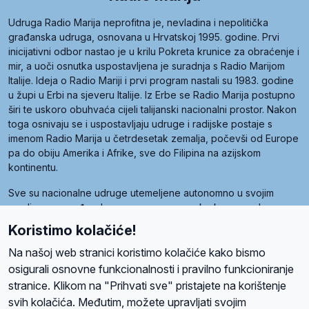
Udruga Radio Marija neprofitna je, nevladina i nepolitička
građanska udruga, osnovana u Hrvatskoj 1995. godine. Prvi
inicijativni odbor nastao je u krilu Pokreta krunice za obraćenje i
mir, a uoči osnutka uspostavljena je suradnja s Radio Marijom
Italije. Ideja o Radio Mariji i prvi program nastali su 1983. godine
u župi u Erbi na sjeveru Italije. Iz Erbe se Radio Marija postupno
širi te uskoro obuhvaća cijeli talijanski nacionalni prostor. Nakon
toga osnivaju se i uspostavljaju udruge i radijske postaje s
imenom Radio Marija u četrdesetak zemalja, počevši od Europe
pa do obiju Amerika i Afrike, sve do Filipina na azijskom
kontinentu.
Sve su nacionalne udruge utemeljene autonomno u svojim
zemljama, a međusobna su povezane preko krovne udruge
pod nazivom Svjetska obitelj Radio Marije (World Family of
Koristimo kolačiće!
Radio Maria). Svjetsku obitelj utemeljilo je sedam članica, među
kojima je i hrvatska Udruga Radio Marija.
Na našoj web stranici koristimo kolačiće kako bismo
osigurali osnovne funkcionalnosti i pravilno funkcioniranje
stranice. Klikom na "Prihvati sve" pristajete na korištenje
svih kolačića. Međutim, možete upravljati svojim