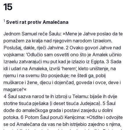
15
1
Sveti rat protiv Amalečana
Jednom Samuel reče Šaulu: »Mene je Jahve poslao da te
pomažem za kralja nad njegovim narodom Izraelom.
Poslušaj, dakle, riječi Jahvine. 2 Ovako govori Jahve nad
vojskama: ‘Odlučio sam osvetiti ono što je Amalek učinio
Izraelu zatvarajući mu put kad je izlazio iz Egipta. 3 Sada
idi i udari na Amaleka, izvrši ‘herem’, kleto uništenje, na
njemu i na svemu što posjeduje; ne štedi ga, pobij
muškarce i žene, djecu i dojenčad, goveda i ovce, deve i
magarce!’«
4 Šaul sazva narod te ih izbroji u Telamu: bijaše ih dvije
stotine tisuća pješaka (i deset tisuća Judejaca). 5 Šaul
dođe do amalečkoga grada i postavi zasjedu u dolini
potoka. 6 Potom Šaul poruči Kenijcima: »Otiđite i odvojite
se od Amalečana da vas ne bih istrijebio zajedno s njima,