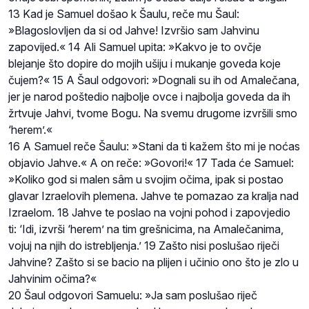
13 Kad je Samuel došao k Šaulu, reče mu Šaul:
»Blagoslovljen da si od Jahve! Izvršio sam Jahvinu
zapovijed.« 14 Ali Samuel upita: »Kakvo je to ovčje
blejanje što dopire do mojih ušiju i mukanje goveda koje
čujem?« 15 A Šaul odgovori: »Dognali su ih od Amalečana,
jer je narod poštedio najbolje ovce i najbolja goveda da ih
žrtvuje Jahvi, tvome Bogu. Na svemu drugome izvršili smo
‘herem’.«
16 A Samuel reče Šaulu: »Stani da ti kažem što mi je noćas
objavio Jahve.« A on reče: »Govori!« 17 Tada će Samuel:
»Koliko god si malen sâm u svojim očima, ipak si postao
glavar Izraelovih plemena. Jahve te pomazao za kralja nad
Izraelom. 18 Jahve te poslao na vojni pohod i zapovjedio
ti: ‘Idi, izvrši ‘herem’ na tim grešnicima, na Amalečanima,
vojuj na njih do istrebljenja.’ 19 Zašto nisi poslušao riječi
Jahvine? Zašto si se bacio na plijen i učinio ono što je zlo u
Jahvinim očima?«
20 Šaul odgovori Samuelu: »Ja sam poslušao riječ