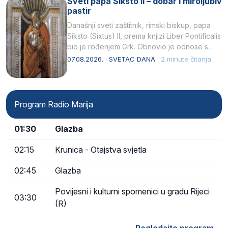
Sveti papa Siksto II – dobar i miroljubiv
pastir
Današnji sveti zaštitnik, rimski biskup, papa
Siksto (Sixtus) II, prema knjizi Liber Pontificalis
bio je rođenjem Grk. Obnovio je odnose s
afričkim…
07.08.2026. · SVETAC DANA ·
2 minute čitanja
Program Radio Marija
01:30
Glazba
02:15
Krunica - Otajstva svjetla
02:45
Glazba
Povijesni i kulturni spomenici u gradu Rijeci
03:30
(R)
Pogledajte program