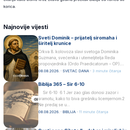
korica.
Najnovije vijesti
Sveti Dominik – prijatelj siromaha i
širitelj krunice
Crkva 8. kolovoza slavi svetoga Dominika
Guzmana, svećenika i utemeljitelja Reda
propovjednika (Ordo Praedicatorum – OP).
Svojim životom, dubokom ljubavlju prema
08.08.2026. · SVETAC DANA ·
3 minute čitanja
Kristu…
Biblija 365 – Sir 6-10
Sir 6-10 6 1 Jer zao glas donosi zazor i
sramotu, kako to biva grešniku licemjernom.2
Ne predaj se u…
08.08.2026. · BIBLIJA ·
11 minute čitanja