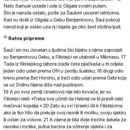
Nato Samuel ustade i ode iz Gilgala svojim putem.
Što je naroda ostalo, pođe za Šaulom ususret ratnicima.
Kad su došli iz Gilgala u Gebu Benjaminovu, Šaul pobroji
narod koji je ostao uza nj i bijaše ga oko šest stotina ljudi.
16
Ratne pripreme
Šaul i sin mu Jonatan s ljudima što bijahu s njima zaposjeli
su Benjaminovu Gebu, a Filistejci se utaborili u Mikmasu. 17
Tada iz filistejskog tabora izađe četa pljačkaša u tri odjela:
jedan odio udari prema Ofri u zemlju šualsku; 18 drugi odio
krenu prema Bet Horonu, a treći odio udari prema Gebi koja
se uz Dolinu hijena diže nad pustinjom.
19 A po svoj zemlji Izraelovoj nije bilo kovača, jer su
Filistejci rekli: »Treba sve učiniti da Hebreji ne bi pravili sebi
mačeva i kopalja.« 20 Zato su svi Izraelci išli k Filistejcima
ako je tko htio da prekuje svoj raonik ili motiku, svoju sjekiru
ili ostan za volove. 21 A cijena je bila dvije trećine šekela za
raonike i motike, jedna trećina za oštrenje sjekire i za