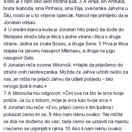
a bilo je s njim oko šest stotina ljudi. 3 A Ahija, sin Ahituba,
brata Ikaboda, sina Pinhasa, sina Elija, svećenika Jahvina u
Šilu, nosio je u to vrijeme oplećak. Narod nije primijetio da je
Jonatan otišao.
4 U sredini klanca kuda je Jonatan htio prijeći da dođe do
filistejske straže bila je litica s jedne strane i litica s druge
strane. Jedna se zvala Boses, a druga Sene. 5 Prva je litica
stajala na sjeveru nasuprot Mikmasu, a druga na jugu
nasuprot Gebi.
6 Jonatan reče svome štitonoši: »Hajde da prijeđemo do
straže onih neobrezanika. Možda će Jahve učiniti nešto za
nas, jer ništa ne priječi Jahvu da udijeli pobjedu – bilo
mnogo ljudi ili malo.«
7 A štitonoša mu odgovori: »Čini sve na što te srce tvoje
potiče. Ja ću s tobom, moje je srce kao tvoje srce.«
8 Jonatan mu reče: »Evo, prijeći ćemo k tim ljudima i
pokazat ćemo im se. 9 Ako nam reknu ovako: ‘Ne mičite
se dok ne dođemo do vas’, tada ćemo se ustaviti na mjestu
i nećemo se uspinjati k njima. 10 Ako li nam reknu ovako: