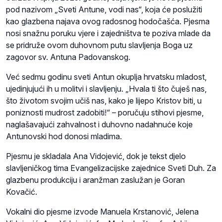
pod nazivom „Sveti Antune, vodi nas“, koja će poslužiti
kao glazbena najava ovog radosnog hodočašća. Pjesma
nosi snažnu poruku vjere i zajedništva te poziva mlade da
se pridruže ovom duhovnom putu slavljenja Boga uz
zagovor sv. Antuna Padovanskog.
Već sedmu godinu sveti Antun okuplja hrvatsku mladost,
ujedinjujući ih u molitvi i slavljenju. „Hvala ti što čuješ nas,
što životom svojim učiš nas, kako je lijepo Kristov biti, u
poniznosti mudrost zadobiti!“ – poručuju stihovi pjesme,
naglašavajući zahvalnost i duhovno nadahnuće koje
Antunovski hod donosi mladima.
Pjesmu je skladala Ana Vidojević, dok je tekst djelo
slavljeničkog tima Evangelizacijske zajednice Sveti Duh. Za
glazbenu produkciju i aranžman zaslužan je Goran
Kovačić.
Vokalni dio pjesme izvode Manuela Krstanović, Jelena