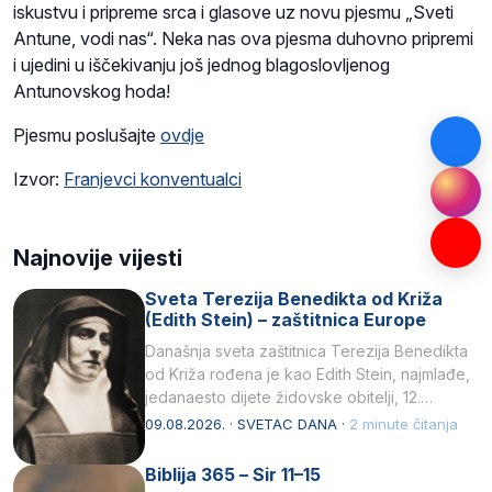
iskustvu i pripreme srca i glasove uz novu pjesmu „Sveti
Antune, vodi nas“. Neka nas ova pjesma duhovno pripremi
i ujedini u iščekivanju još jednog blagoslovljenog
Antunovskog hoda!
Pjesmu poslušajte
ovdje
Izvor:
Franjevci konventualci
Najnovije vijesti
Sveta Terezija Benedikta od Križa
(Edith Stein) – zaštitnica Europe
Današnja sveta zaštitnica Terezija Benedikta
od Križa rođena je kao Edith Stein, najmlađe,
jedanaesto dijete židovske obitelji, 12.
listopada 1891, u Wrocławu…
09.08.2026. · SVETAC DANA ·
2 minute čitanja
Biblija 365 – Sir 11–15