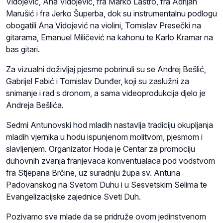
Vidojević, Ana Vidojević, fra Marko Laštro, fra Adrijan
Marušić i fra Jerko Šuperba, dok su instrumentalnu podlogu
obogatili Ana Vidojević na violini, Tomislav Presečki na
gitarama, Emanuel Miličević na kahonu te Karlo Kramar na
bas gitari.
Za vizualni doživljaj pjesme pobrinuli su se Andrej Bešlić,
Gabrijel Fabić i Tomislav Dunđer, koji su zaslužni za
snimanje i rad s dronom, a sama videoprodukcija djelo je
Andreja Bešlića.
Sedmi Antunovski hod mladih nastavlja tradiciju okupljanja
mladih vjernika u hodu ispunjenom molitvom, pjesmom i
slavljenjem. Organizator Hoda je Centar za promociju
duhovnih zvanja franjevaca konventualaca pod vodstvom
fra Stjepana Brčine, uz suradnju župa sv. Antuna
Padovanskog na Svetom Duhu i u Sesvetskim Selima te
Evangelizacijske zajednice Sveti Duh.
Pozivamo sve mlade da se pridruže ovom jedinstvenom