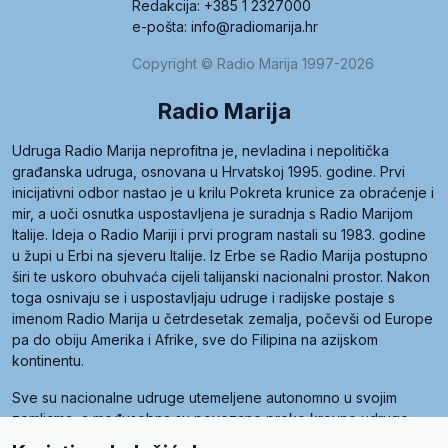
Redakcija: +385 1 2327000
e-pošta: info@radiomarija.hr
Copyright © Radio Marija 1997-2026
Radio Marija
Udruga Radio Marija neprofitna je, nevladina i nepolitička
građanska udruga, osnovana u Hrvatskoj 1995. godine. Prvi
inicijativni odbor nastao je u krilu Pokreta krunice za obraćenje i
mir, a uoči osnutka uspostavljena je suradnja s Radio Marijom
Italije. Ideja o Radio Mariji i prvi program nastali su 1983. godine
u župi u Erbi na sjeveru Italije. Iz Erbe se Radio Marija postupno
širi te uskoro obuhvaća cijeli talijanski nacionalni prostor. Nakon
toga osnivaju se i uspostavljaju udruge i radijske postaje s
imenom Radio Marija u četrdesetak zemalja, počevši od Europe
pa do obiju Amerika i Afrike, sve do Filipina na azijskom
kontinentu.
Sve su nacionalne udruge utemeljene autonomno u svojim
zemljama, a međusobna su povezane preko krovne udruge
pod nazivom Svjetska obitelj Radio Marije (World Family of