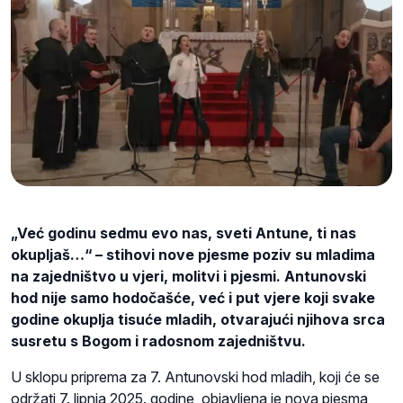
„Već godinu sedmu evo nas, sveti Antune, ti nas
okupljaš…“ – stihovi nove pjesme poziv su mladima
na zajedništvo u vjeri, molitvi i pjesmi. Antunovski
hod nije samo hodočašće, već i put vjere koji svake
godine okuplja tisuće mladih, otvarajući njihova srca
susretu s Bogom i radosnom zajedništvu.
U sklopu priprema za 7. Antunovski hod mladih, koji će se
održati 7. lipnja 2025. godine, objavljena je nova pjesma