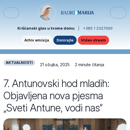
Skip to content
Skip to footer
Menu
Kršćanski glas u tvome domu
|
+385 1 2327000
Arhiv emisija
Donirajte
Video stream
AKTUALNOSTI
21 ožujka, 2025
2 minute čitanja
7. Antunovski hod mladih:
Objavljena nova pjesma
„Sveti Antune, vodi nas“