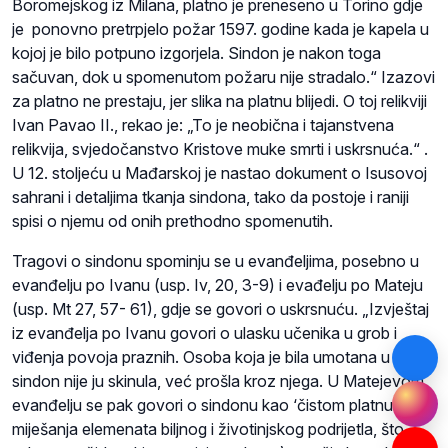
Boromejskog iz Milana, platno je preneseno u Torino gdje
je ponovno pretrpjelo požar 1597. godine kada je kapela u
kojoj je bilo potpuno izgorjela. Sindon je nakon toga
sačuvan, dok u spomenutom požaru nije stradalo.“ Izazovi
za platno ne prestaju, jer slika na platnu blijedi. O toj relikviji
Ivan Pavao II., rekao je: „To je neobična i tajanstvena
relikvija, svjedočanstvo Kristove muke smrti i uskrsnuća.“ .
U 12. stoljeću u Mađarskoj je nastao dokument o Isusovoj
sahrani i detaljima tkanja sindona, tako da postoje i raniji
spisi o njemu od onih prethodno spomenutih.
Tragovi o sindonu spominju se u evanđeljima, posebno u
evanđelju po Ivanu (usp. Iv, 20, 3-9) i evađelju po Mateju
(usp. Mt 27, 57- 61), gdje se govori o uskrsnuću. „Izvještaj
iz evanđelja po Ivanu govori o ulasku učenika u grob i
viđenja povoja praznih. Osoba koja je bila umotana u
sindon nije ju skinula, već prošla kroz njega. U Matejevom
evanđelju se pak govori o sindonu kao ‘čistom platnu’ (bez
miješanja elemenata biljnog i životinjskog podrijetla, što