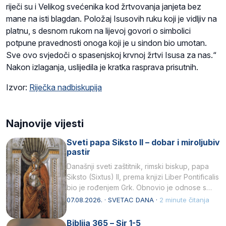
riječi su i Velikog svećenika kod žrtvovanja janjeta bez
mane na isti blagdan. Položaj Isusovih ruku koji je vidljiv na
platnu, s desnom rukom na lijevoj govori o simbolici
potpune pravednosti onoga koji je u sindon bio umotan.
Sve ovo svjedoči o spasenjskoj krvnoj žrtvi Isusa za nas.“
Nakon izlaganja, uslijedila je kratka rasprava prisutnih.
Izvor:
Riječka nadbiskupija
Najnovije vijesti
Sveti papa Siksto II – dobar i miroljubiv
pastir
Današnji sveti zaštitnik, rimski biskup, papa
Siksto (Sixtus) II, prema knjizi Liber Pontificalis
bio je rođenjem Grk. Obnovio je odnose s
afričkim…
07.08.2026. · SVETAC DANA ·
2 minute čitanja
Biblija 365 – Sir 1-5