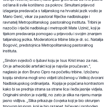
od lana ili svile korišteno za pokrov. Simultani prijevod
izlaganja predavača s talijanskog na hrvatski jezik vodio je
Mario Gerić, vikar za pastoral Riječke nadbiskupije i
ravnatelj Metropolitanskog pastoralnog instituta. Tribini je
nazočio i riječki nadbiskup i metropolit Mate Uzinić, koji je
tijekom predavanja pomogao u prijevodu i svojim znanjem
talijanskog jezika. Moderatorica tribine bila je dr. sc. Natalija
Bogović, predstojnica Metropolitanskog pastoralnog
instituta.
„Sindon svjedoči o ljubavi koju je Isus Krist imao za nas.
On je arheološki artefakt koji je najviše proučavan.“,
naglasio je don Bruno Cipro na početku tribine. Izloženu
kopiju sindona mogli smo vidjeti izloženog u Velikoj dvorani
Nadbiskupskog ordinarijata. Kopija je pojačana kontrastom
kako bi se prednja strana sa strane lica i leđa jasnije vidjela.
Originalni sindon je svjetliji, no zato je slika na njemu manje
jasno vidljiva. „Slika prikazuje čovjeka koji je bio okrunjen
trnovom krunom, koji je bio razapet, bičevan i proboden