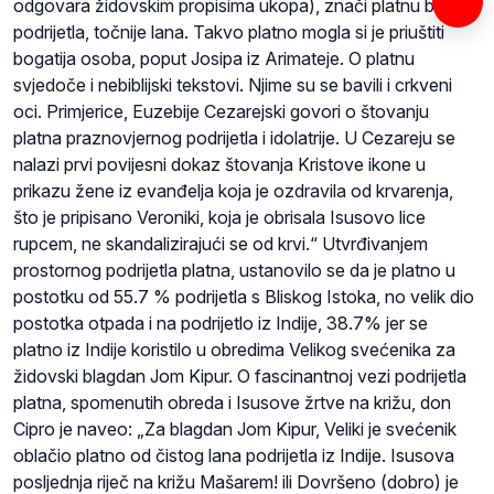
odgovara židovskim propisima ukopa), znači platnu biljnog
podrijetla, točnije lana. Takvo platno mogla si je priuštiti
bogatija osoba, poput Josipa iz Arimateje. O platnu
svjedoče i nebiblijski tekstovi. Njime su se bavili i crkveni
oci. Primjerice, Euzebije Cezarejski govori o štovanju
platna praznovjernog podrijetla i idolatrije. U Cezareju se
nalazi prvi povijesni dokaz štovanja Kristove ikone u
prikazu žene iz evanđelja koja je ozdravila od krvarenja,
što je pripisano Veroniki, koja je obrisala Isusovo lice
rupcem, ne skandalizirajući se od krvi.“ Utvrđivanjem
prostornog podrijetla platna, ustanovilo se da je platno u
postotku od 55.7 % podrijetla s Bliskog Istoka, no velik dio
postotka otpada i na podrijetlo iz Indije, 38.7% jer se
platno iz Indije koristilo u obredima Velikog svećenika za
židovski blagdan Jom Kipur. O fascinantnoj vezi podrijetla
platna, spomenutih obreda i Isusove žrtve na križu, don
Cipro je naveo: „Za blagdan Jom Kipur, Veliki je svećenik
oblačio platno od čistog lana podrijetla iz Indije. Isusova
posljednja riječ na križu Mašarem! ili Dovršeno (dobro) je