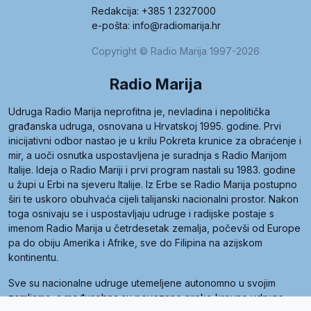
Redakcija: +385 1 2327000
e-pošta: info@radiomarija.hr
Copyright © Radio Marija 1997-2026
Radio Marija
Udruga Radio Marija neprofitna je, nevladina i nepolitička
građanska udruga, osnovana u Hrvatskoj 1995. godine. Prvi
inicijativni odbor nastao je u krilu Pokreta krunice za obraćenje i
mir, a uoči osnutka uspostavljena je suradnja s Radio Marijom
Italije. Ideja o Radio Mariji i prvi program nastali su 1983. godine
u župi u Erbi na sjeveru Italije. Iz Erbe se Radio Marija postupno
širi te uskoro obuhvaća cijeli talijanski nacionalni prostor. Nakon
toga osnivaju se i uspostavljaju udruge i radijske postaje s
imenom Radio Marija u četrdesetak zemalja, počevši od Europe
pa do obiju Amerika i Afrike, sve do Filipina na azijskom
kontinentu.
Sve su nacionalne udruge utemeljene autonomno u svojim
zemljama, a međusobna su povezane preko krovne udruge