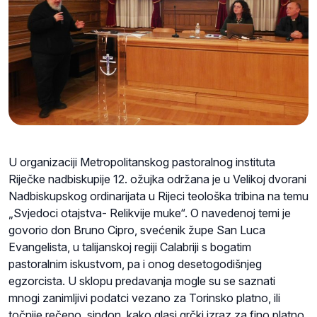
U organizaciji Metropolitanskog pastoralnog instituta
Riječke nadbiskupije 12. ožujka održana je u Velikoj dvorani
Nadbiskupskog ordinarijata u Rijeci teološka tribina na temu
„Svjedoci otajstva- Relikvije muke“. O navedenoj temi je
govorio don Bruno Cipro, svećenik župe San Luca
Evangelista, u talijanskoj regiji Calabriji s bogatim
pastoralnim iskustvom, pa i onog desetogodišnjeg
egzorcista. U sklopu predavanja mogle su se saznati
mnogi zanimljivi podatci vezano za Torinsko platno, ili
točnije rečeno, sindon, kako glasi grčki izraz za fino platno