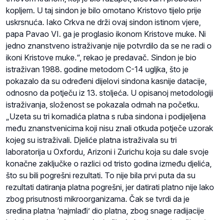
kopljem. U taj sindon je bilo omotano Kristovo tijelo prije
uskrsnuća. Iako Crkva ne drži ovaj sindon istinom vjere,
papa Pavao VI. ga je proglasio ikonom Kristove muke. Ni
jedno znanstveno istraživanje nije potvrdilo da se ne radi o
ikoni Kristove muke.“, rekao je predavač. Sindon je bio
istraživan 1988. godine metodom C-14 ugljka, što je
pokazalo da su određeni dijelovi sindona kasnije datacije,
odnosno da potječu iz 13. stoljeća. U opisanoj metodologiji
istraživanja, složenost se pokazala odmah na početku.
„Uzeta su tri komadića platna s ruba sindona i podijeljena
među znanstvenicima koji nisu znali otkuda potječe uzorak
kojeg su istraživali. Djeliće platna istraživala su tri
laboratorija u Oxfordu, Arizoni i Zurichu koja su dale svoje
konačne zaključke o razlici od tristo godina između djelića,
što su bili pogrešni rezultati. To nije bila prvi puta da su
rezultati datiranja platna pogrešni, jer datirati platno nije lako
zbog prisutnosti mikroorganizama. Čak se tvrdi da je
sredina platna ‘najmlađi’ dio platna, zbog snage radijacije