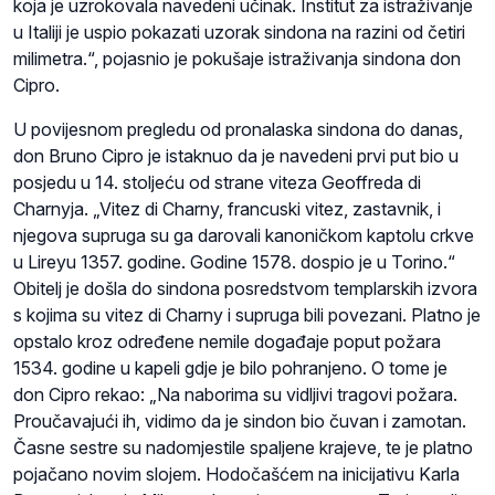
koja je uzrokovala navedeni učinak. Institut za istraživanje
u Italiji je uspio pokazati uzorak sindona na razini od četiri
milimetra.“, pojasnio je pokušaje istraživanja sindona don
Cipro.
U povijesnom pregledu od pronalaska sindona do danas,
don Bruno Cipro je istaknuo da je navedeni prvi put bio u
posjedu u 14. stoljeću od strane viteza Geoffreda di
Charnyja. „Vitez di Charny, francuski vitez, zastavnik, i
njegova supruga su ga darovali kanoničkom kaptolu crkve
u Lireyu 1357. godine. Godine 1578. dospio je u Torino.“
Obitelj je došla do sindona posredstvom templarskih izvora
s kojima su vitez di Charny i supruga bili povezani. Platno je
opstalo kroz određene nemile događaje poput požara
1534. godine u kapeli gdje je bilo pohranjeno. O tome je
don Cipro rekao: „Na naborima su vidljivi tragovi požara.
Proučavajući ih, vidimo da je sindon bio čuvan i zamotan.
Časne sestre su nadomjestile spaljene krajeve, te je platno
pojačano novim slojem. Hodočašćem na inicijativu Karla