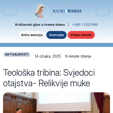
Skip to content
Skip to footer
Menu
Kršćanski glas u tvome domu
|
+385 1 2327000
Arhiv emisija
Donirajte
Video stream
AKTUALNOSTI
14 ožujka, 2025
6 minute čitanja
Teološka tribina: Svjedoci
otajstva- Relikvije muke