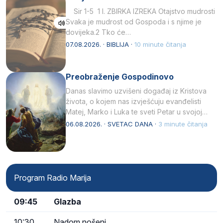
Sir 1-5 1 I. ZBIRKA IZREKA Otajstvo mudrosti
Svaka je mudrost od Gospoda i s njime je
dovijeka.2 Tko će…
07.08.2026. · BIBLIJA ·
10 minute čitanja
Preobraženje Gospodinovo
Danas slavimo uzvišeni događaj iz Kristova
života, o kojem nas izvješćuju evanđelisti
Matej, Marko i Luka te sveti Petar u svojoj
drugoj…
06.08.2026. · SVETAC DANA ·
3 minute čitanja
Program Radio Marija
09:45
Glazba
10:30
Nadom nošeni