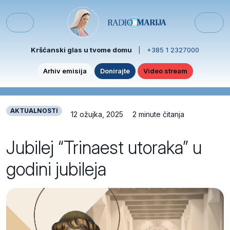
Skip to content
Skip to footer
Menu
Kršćanski glas u tvome domu
|
+385 1 2327000
Arhiv emisija
Donirajte
Video stream
AKTUALNOSTI
12 ožujka, 2025
2 minute čitanja
Jubilej “Trinaest utoraka” u
godini jubileja