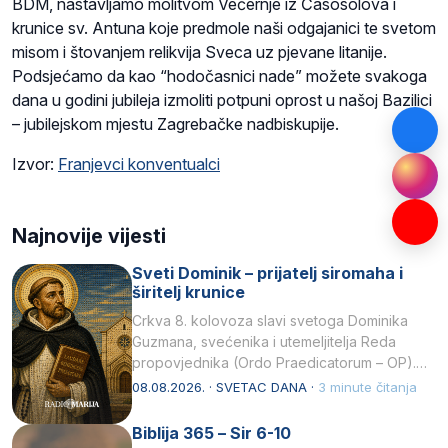
BDM, nastavljamo molitvom Večernje iz Časosolova i
krunice sv. Antuna koje predmole naši odgajanici te svetom
misom i štovanjem relikvija Sveca uz pjevane litanije.
Podsjećamo da kao “hodočasnici nade” možete svakoga
dana u godini jubileja izmoliti potpuni oprost u našoj Bazilici
– jubilejskom mjestu Zagrebačke nadbiskupije.
Izvor:
Franjevci konventualci
Najnovije vijesti
Sveti Dominik – prijatelj siromaha i
širitelj krunice
Crkva 8. kolovoza slavi svetoga Dominika
Guzmana, svećenika i utemeljitelja Reda
propovjednika (Ordo Praedicatorum – OP).
Svojim životom, dubokom ljubavlju prema
08.08.2026. · SVETAC DANA ·
3 minute čitanja
Kristu…
Biblija 365 – Sir 6-10