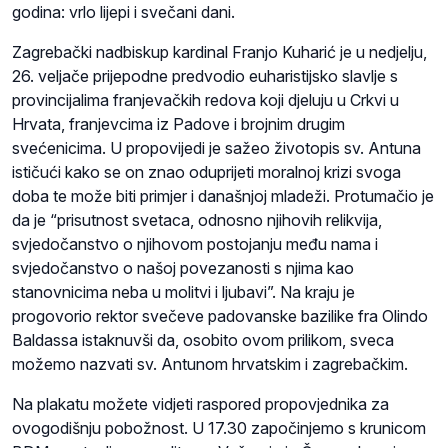
godina: vrlo lijepi i svečani dani.
Zagrebački nadbiskup kardinal Franjo Kuharić je u nedjelju,
26. veljače prijepodne predvodio euharistijsko slavlje s
provincijalima franjevačkih redova koji djeluju u Crkvi u
Hrvata, franjevcima iz Padove i brojnim drugim
svećenicima. U propovijedi je sažeo životopis sv. Antuna
ističući kako se on znao oduprijeti moralnoj krizi svoga
doba te može biti primjer i današnjoj mladeži. Protumačio je
da je “prisutnost svetaca, odnosno njihovih relikvija,
svjedočanstvo o njihovom postojanju među nama i
svjedočanstvo o našoj povezanosti s njima kao
stanovnicima neba u molitvi i ljubavi”. Na kraju je
progovorio rektor svečeve padovanske bazilike fra Olindo
Baldassa istaknuvši da, osobito ovom prilikom, sveca
možemo nazvati sv. Antunom hrvatskim i zagrebačkim.
Na plakatu možete vidjeti raspored propovjednika za
ovogodišnju pobožnost. U 17.30 započinjemo s krunicom