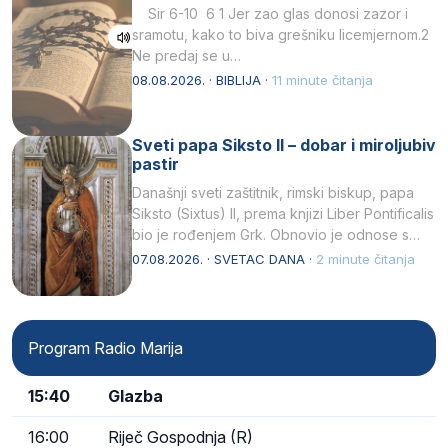
Sir 6-10 6 1 Jer zao glas donosi zazor i
sramotu, kako to biva grešniku licemjernom.2
Ne predaj se u…
08.08.2026. · BIBLIJA ·
11 minute čitanja
Sveti papa Siksto II – dobar i miroljubiv
pastir
Današnji sveti zaštitnik, rimski biskup, papa
Siksto (Sixtus) II, prema knjizi Liber Pontificalis
bio je rođenjem Grk. Obnovio je odnose s
afričkim…
07.08.2026. · SVETAC DANA ·
2 minute čitanja
Program Radio Marija
15:40
Glazba
16:00
Riječ Gospodnja (R)