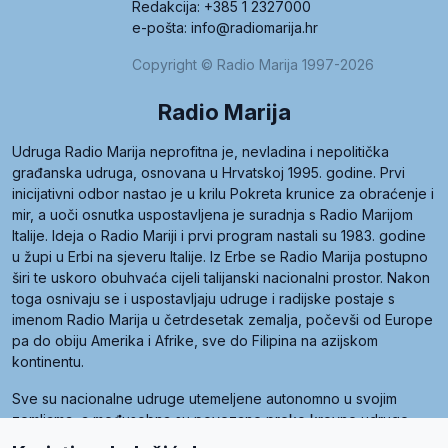
Redakcija: +385 1 2327000
e-pošta: info@radiomarija.hr
Copyright © Radio Marija 1997-2026
Radio Marija
Udruga Radio Marija neprofitna je, nevladina i nepolitička
građanska udruga, osnovana u Hrvatskoj 1995. godine. Prvi
inicijativni odbor nastao je u krilu Pokreta krunice za obraćenje i
mir, a uoči osnutka uspostavljena je suradnja s Radio Marijom
Italije. Ideja o Radio Mariji i prvi program nastali su 1983. godine
u župi u Erbi na sjeveru Italije. Iz Erbe se Radio Marija postupno
širi te uskoro obuhvaća cijeli talijanski nacionalni prostor. Nakon
toga osnivaju se i uspostavljaju udruge i radijske postaje s
imenom Radio Marija u četrdesetak zemalja, počevši od Europe
pa do obiju Amerika i Afrike, sve do Filipina na azijskom
kontinentu.
Sve su nacionalne udruge utemeljene autonomno u svojim
zemljama, a međusobna su povezane preko krovne udruge
pod nazivom Svjetska obitelj Radio Marije (World Family of