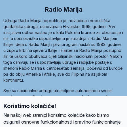
Radio Marija
Udruga Radio Marija neprofitna je, nevladina i nepolitička
građanska udruga, osnovana u Hrvatskoj 1995. godine. Prvi
inicijativni odbor nastao je u krilu Pokreta krunice za obraćenje i
mir, a uoči osnutka uspostavljena je suradnja s Radio Marijom
Italije. Ideja o Radio Mariji i prvi program nastali su 1983. godine
u župi u Erbi na sjeveru Italije. Iz Erbe se Radio Marija postupno
širi te uskoro obuhvaća cijeli talijanski nacionalni prostor. Nakon
toga osnivaju se i uspostavljaju udruge i radijske postaje s
imenom Radio Marija u četrdesetak zemalja, počevši od Europe
pa do obiju Amerika i Afrike, sve do Filipina na azijskom
kontinentu.
Sve su nacionalne udruge utemeljene autonomno u svojim
zemljama, a međusobna su povezane preko krovne udruge
pod nazivom Svjetska obitelj Radio Marije (World Family of
Koristimo kolačiće!
Radio Maria). Svjetsku obitelj utemeljilo je sedam članica, među
kojima je i hrvatska Udruga Radio Marija.
Na našoj web stranici koristimo kolačiće kako bismo
osigurali osnovne funkcionalnosti i pravilno funkcioniranje