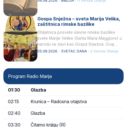
06.08.2026. · BIBLIJA ·
11 minute čitanja
Gospa Snježna – sveta Marija Velika,
zaštitnica rimske bazilike
Obljetnica posvete slavne rimske bazilike
svete Marije Velike (Santa Maria Maggiore) u
narodu se slavi kao Gospa Snježna. Ovaj
naziv, Sancta Maria…
05.08.2026. · SVETAC DANA ·
2 minute čitanja
Program Radio Marija
01:30
Glazba
02:15
Krunica – Radosna otajstva
02:40
Glazba
03:30
Čitamo knjigu (R)