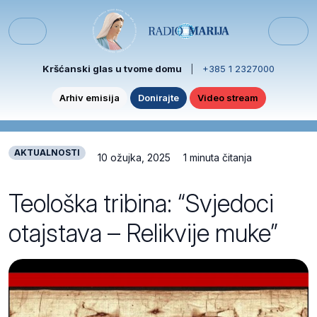
Skip to content
Skip to footer
Menu
Kršćanski glas u tvome domu
|
+385 1 2327000
Arhiv emisija
Donirajte
Video stream
AKTUALNOSTI
10 ožujka, 2025
1 minuta čitanja
Teološka tribina: “Svjedoci
otajstava – Relikvije muke”