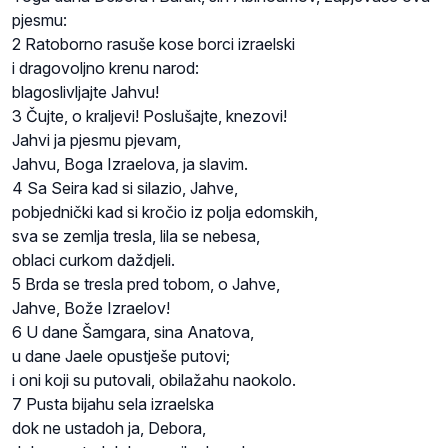
pjesmu:
2 Ratoborno rasuše kose borci izraelski
i dragovoljno krenu narod:
blagoslivljajte Jahvu!
3 Čujte, o kraljevi! Poslušajte, knezovi!
Jahvi ja pjesmu pjevam,
Jahvu, Boga Izraelova, ja slavim.
4 Sa Seira kad si silazio, Jahve,
pobjednički kad si kročio iz polja edomskih,
sva se zemlja tresla, lila se nebesa,
oblaci curkom daždjeli.
5 Brda se tresla pred tobom, o Jahve,
Jahve, Bože Izraelov!
6 U dane Šamgara, sina Anatova,
u dane Jaele opustješe putovi;
i oni koji su putovali, obilažahu naokolo.
7 Pusta bijahu sela izraelska
dok ne ustadoh ja, Debora,