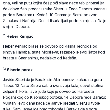
ona, »ali na putu kojim ćeš poći slava neće tebi pripasti jer
će Jahve ženi predati u ruke Siseru.« Tada Debora ustane i
pođe s Barakom u Kedeš. 10 Onamo je Barak pozvao
Zebuluna i Naftalija. Deset tisuća ljudi pođe za njim, a išla je
s njim i Debora.
11
Heber Kenijac
Heber Kenijac bijaše se odvojio od Kajina, jednoga od
sinova Hababa, tasta Mojsijeva; razapeo je svoj šator kod
hrasta u Saananimu, nedaleko od Kedeša.
12
Siserin poraz
Javiše Siseri da je Barak, sin Abinoamov, izašao na goru
Tabor. 13 Nato Sisera sabra sva svoja kola, devet stotina
željeznih kola, i sve ljude koje je doveo od Harošeta
Poganskog do Kišonskog potoka. 14 Debora reče Baraku:
»Ustani, evo dana kada će Jahve predati Siseru u tvoje
ruke! Sam Jahve ide pred tobom!« I Barak siđe s gore