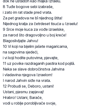
dok ne ustadoh kao majka Izraelu.
8 Tuđe bogove sebi izabraše,
i zato im rat stade pred vrata.
Za pet gradova ne bî nijednog štita!
Nijednog kralja za četrdeset tisuća u Izraelu!
9 Srce moje kuca za vođe izraelske,
za narod što dragovoljno u boj kreće!
Blagoslivljajte Jahvu!
10 Vi koji na bijelim jašete magaricama,
na sagovima sjedeći,
i vi koji hodite putovima, pjevajte,
11 uz povike razdraganih pastira kod pojilâ.
Neka se slave dobročinstva Jahvina
i vladavina njegova Izraelom!
I narod Jahvin siđe na vrata.
12 Probudi se, Deboro, ustani!
Ustani, pjesmu zapjevaj!
Hrabro! Ustani, Barače,
vodi u roblje porobljivače svoje,