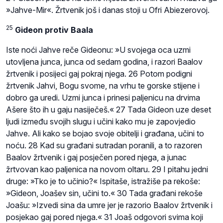
»Jahve-Mir«. Žrtvenik još i danas stoji u Ofri Abiezerovoj.
25
Gideon protiv Baala
Iste noći Jahve reče Gideonu: »U svojega oca uzmi
utovljena junca, junca od sedam godina, i razori Baalov
žrtvenik i posijeci gaj pokraj njega. 26 Potom podigni
žrtvenik Jahvi, Bogu svome, na vrhu te gorske stijene i
dobro ga uredi. Uzmi junca i prinesi paljenicu na drvima
Ašere što ih u gaju nasiječeš.« 27 Tada Gideon uze deset
ljudi između svojih slugu i učini kako mu je zapovjedio
Jahve. Ali kako se bojao svoje obitelji i građana, učini to
noću. 28 Kad su građani sutradan poranili, a to razoren
Baalov žrtvenik i gaj posječen pored njega, a junac
žrtvovan kao paljenica na novom oltaru. 29 I pitahu jedni
druge: »Tko je to učinio?« Ispitaše, istražiše pa rekoše:
»Gideon, Joašev sin, učini to.« 30 Tada građani rekoše
Joašu: »Izvedi sina da umre jer je razorio Baalov žrtvenik i
posjekao gaj pored njega.« 31 Joaš odgovori svima koji