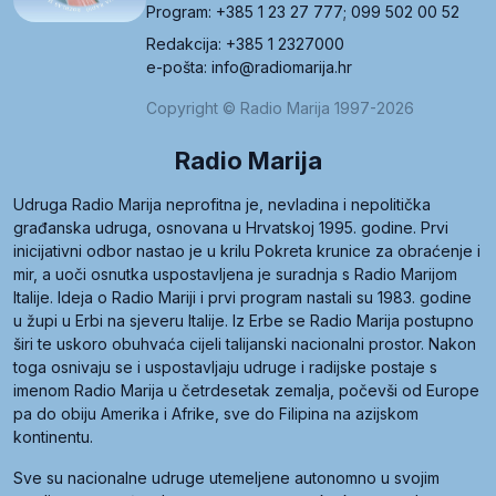
Program: +385 1 23 27 777; 099 502 00 52
Redakcija: +385 1 2327000
e-pošta: info@radiomarija.hr
Copyright © Radio Marija 1997-2026
Radio Marija
Udruga Radio Marija neprofitna je, nevladina i nepolitička
građanska udruga, osnovana u Hrvatskoj 1995. godine. Prvi
inicijativni odbor nastao je u krilu Pokreta krunice za obraćenje i
mir, a uoči osnutka uspostavljena je suradnja s Radio Marijom
Italije. Ideja o Radio Mariji i prvi program nastali su 1983. godine
u župi u Erbi na sjeveru Italije. Iz Erbe se Radio Marija postupno
širi te uskoro obuhvaća cijeli talijanski nacionalni prostor. Nakon
toga osnivaju se i uspostavljaju udruge i radijske postaje s
imenom Radio Marija u četrdesetak zemalja, počevši od Europe
pa do obiju Amerika i Afrike, sve do Filipina na azijskom
kontinentu.
Sve su nacionalne udruge utemeljene autonomno u svojim