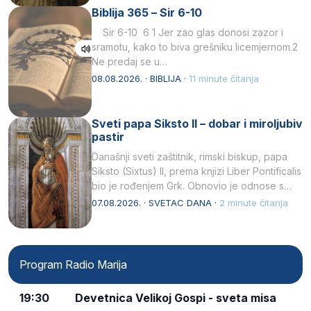
Biblija 365 – Sir 6-10
Sir 6-10 6 1 Jer zao glas donosi zazor i
sramotu, kako to biva grešniku licemjernom.2
Ne predaj se u…
08.08.2026. · BIBLIJA ·
11 minute čitanja
Sveti papa Siksto II – dobar i miroljubiv
pastir
Današnji sveti zaštitnik, rimski biskup, papa
Siksto (Sixtus) II, prema knjizi Liber Pontificalis
bio je rođenjem Grk. Obnovio je odnose s
afričkim…
07.08.2026. · SVETAC DANA ·
2 minute čitanja
Program Radio Marija
19:30
Devetnica Velikoj Gospi - sveta misa