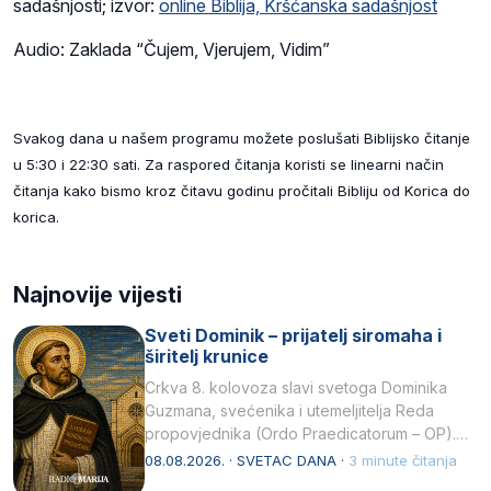
sadašnjosti; izvor:
online Biblija, Kršćanska sadašnjost
Audio: Zaklada “Čujem, Vjerujem, Vidim”
Svakog dana u našem programu možete poslušati Biblijsko čitanje
u 5:30 i 22:30 sati. Za raspored čitanja koristi se linearni način
čitanja kako bismo kroz čitavu godinu pročitali Bibliju od Korica do
korica.
Najnovije vijesti
Sveti Dominik – prijatelj siromaha i
širitelj krunice
Crkva 8. kolovoza slavi svetoga Dominika
Guzmana, svećenika i utemeljitelja Reda
propovjednika (Ordo Praedicatorum – OP).
Svojim životom, dubokom ljubavlju prema
08.08.2026. · SVETAC DANA ·
3 minute čitanja
Kristu…