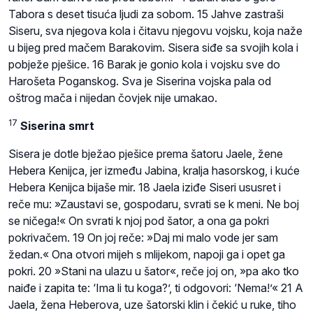
Tabora s deset tisuća ljudi za sobom. 15 Jahve zastraši
Siseru, sva njegova kola i čitavu njegovu vojsku, koja naže
u bijeg pred mačem Barakovim. Sisera siđe sa svojih kola i
pobježe pješice. 16 Barak je gonio kola i vojsku sve do
Harošeta Poganskog. Sva je Siserina vojska pala od
oštrog mača i nijedan čovjek nije umakao.
17
Siserina smrt
Sisera je dotle bježao pješice prema šatoru Jaele, žene
Hebera Kenijca, jer između Jabina, kralja hasorskog, i kuće
Hebera Kenijca bijaše mir. 18 Jaela iziđe Siseri ususret i
reče mu: »Zaustavi se, gospodaru, svrati se k meni. Ne boj
se ničega!« On svrati k njoj pod šator, a ona ga pokri
pokrivačem. 19 On joj reče: »Daj mi malo vode jer sam
žedan.« Ona otvori mijeh s mlijekom, napoji ga i opet ga
pokri. 20 »Stani na ulazu u šator«, reče joj on, »pa ako tko
naiđe i zapita te: ‘Ima li tu koga?’, ti odgovori: ‘Nema!’« 21 A
Jaela, žena Heberova, uze šatorski klin i čekić u ruke, tiho