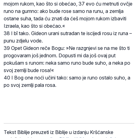
mojom rukom, kao što si obećao, 37 evo ću metnuti ovčje
runo na gumno: ako bude rose samo na runu, a zemlja
ostane suha, tada ću znati da ćeš mojom rukom izbaviti
Izraela, kao što si obećao.«
38 I bî tako. Gideon urani sutradan te iscijedi rosu iz runa –
punu zdjelu vode.
39 Opet Gideon reče Bogu: »Ne razgnjevi se na me što ti
progovaram još jednom. Dopusti mi da još ovaj put
pokušam s runom: neka samo runo bude suho, a neka po
svoj zemlji bude rosa!«
40 I Bog one noći učini tako: samo je runo ostalo suho, a
po svoj zemlji pala rosa.
Tekst Biblije preuzeti iz Biblije u izdanju Kršćanske