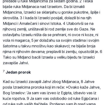
predade u ruke Midjancima za sedam godina. 2 Teška
bijaše ruka Midjanaca nad Izraelom. Da bi izmakli
Midjancima, Izraelci se sklanjahu u gorske pukotine, špilje i
skrovišta. 3 I kada bi Izraelci posijali, dolazili bi na njih
Midjanci i Amalečani i sinovi Istoka. 4 Utaborivši se na
njihovoj zemlji, uništavali bi rod zemlje sve do Gaze. Ne
ostavljahu Izraelu ništa da se prehrani, ni ovce ni koze, ni
vola ni magarca, 5 jer dolažahu sa svojim stadima i svojim
šatorima u takvu mnoštvu kao skakavci; ne bijaše broja
njima ni njihovim devama; preplavili bi zemlju, opustošili je. 6
Tako su Midjanci bacili Izraela u veliku bijedu te Izraelci
zavapiše Jahvi.
7
Jedan prorok
Kad su Izraelci zavapili Jahvi zbog Midjanaca, 8 Jahve
posla Izraelcima proroka koji im reče: »Ovako kaže Jahve,
Bog Izraelov: ‘Ja sam vas izveo iz Egipta, izbavio vas iz
kuće ropstva. 9 Ja sam vas oslobodio od ruke Egipćana i
od ruke svih vaših tlačitelja. Protjerao sam ih pred vama,