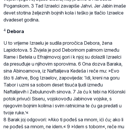
Poganskom. 3 Tad Izraelci zavapiše Jahvi. Jer Jabin imaše
devet stotina željeznih bojnih kola i teško je tlačio Izraelce
dvadeset godina.
4
Debora
U to vrijeme Izraelu je sudila proročica Debora, žena
Lapidotova. 5 Živjela je pod Deborinom palmom između
Rame i Betela u Efrajimovoj gori i k njoj su dolazili Izraelci
da presuđuje u njihovim sporovima. 6 Ona dozva Baraka,
sina Abinoamova, iz Naftalijeva Kedeša i reče mu: »Evo
što ti Jahve, Bog Izraelov, zapovijeda: ‘Idi, kreni na goru
Tabor i uzmi sa sobom deset tisuća ljudi između
Naftalijevih i Zebulunovih sinova. 7 Ja ću k tebi na Kišonski
potok privući Siseru, vojskovođu Jabinove vojske, s
njegovim bojnim kolima i svim ratnicima te ću ga predati u
tvoje ruke.’«
8 Barak joj odgovori: »Ako ti pođeš sa mnom, ići ću; ako li
ne pođeš sa mnom, ne idem.« 9 »Idem s tobom«, reče mu