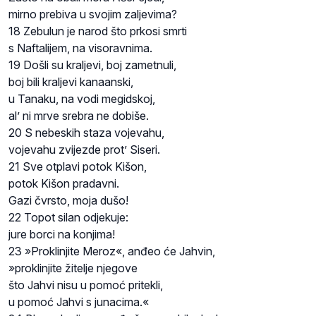
mirno prebiva u svojim zaljevima?
18 Zebulun je narod što prkosi smrti
s Naftalijem, na visoravnima.
19 Došli su kraljevi, boj zametnuli,
boj bili kraljevi kanaanski,
u Tanaku, na vodi megidskoj,
al’ ni mrve srebra ne dobiše.
20 S nebeskih staza vojevahu,
vojevahu zvijezde prot’ Siseri.
21 Sve otplavi potok Kišon,
potok Kišon pradavni.
Gazi čvrsto, moja dušo!
22 Topot silan odjekuje:
jure borci na konjima!
23 »Proklinjite Meroz«, anđeo će Jahvin,
»proklinjite žitelje njegove
što Jahvi nisu u pomoć pritekli,
u pomoć Jahvi s junacima.«