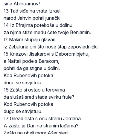
sine Abinoamov!
13 Tad siđe na vrata Izrael,
narod Jahvin pohrli junački.
14 Iz Efrajima potekoše u dolinu,
za njima stiže među čete tvoje Benjamin.
Iz Makira stupaju glavari,
iz Zebuluna oni što nose štap zapovjednički.
15 Knezovi Jisakarovi s Deborom bjehu,
a Naftali pođe s Barakom,
pohrli da ga stigne u dolini.
Kod Rubenovih potoka
dugo se savjetuju.
16 Zašto si ostao u torovima
da slušaš sred stada svirku frule?
Kod Rubenovih potoka
dugo se savjetuju.
17 Gilead osta s onu stranu Jordana.
A zašto je Dan na stranim lađama?
Zašto na obali mora Ašer sjedi,