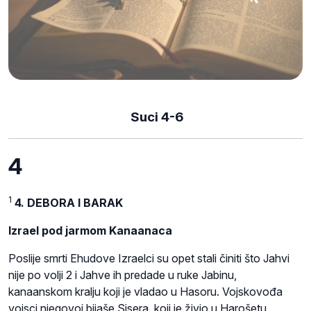
Suci 4-6
4
1
4. DEBORA I BARAK
Izrael pod jarmom Kanaanaca
Poslije smrti Ehudove Izraelci su opet stali činiti što Jahvi
nije po volji 2 i Jahve ih predade u ruke Jabinu,
kanaanskom kralju koji je vladao u Hasoru. Vojskovođa
vojsci njegovoj bijaše Sisera, koji je živio u Harošetu