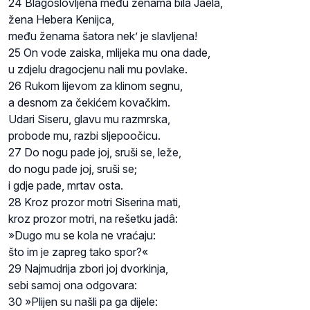
24 Blagoslovljena među ženama bila Jaela,
žena Hebera Kenijca,
među ženama šatora nek’ je slavljena!
25 On vode zaiska, mlijeka mu ona dade,
u zdjelu dragocjenu nali mu povlake.
26 Rukom lijevom za klinom segnu,
a desnom za čekićem kovačkim.
Udari Siseru, glavu mu razmrska,
probode mu, razbi sljepoočicu.
27 Do nogu pade joj, sruši se, leže,
do nogu pade joj, sruši se;
i gdje pade, mrtav osta.
28 Kroz prozor motri Siserina mati,
kroz prozor motri, na rešetku jadâ:
»Dugo mu se kola ne vraćaju:
što im je zapreg tako spor?«
29 Najmudrija zbori joj dvorkinja,
sebi samoj ona odgovara:
30 »Plijen su našli pa ga dijele: