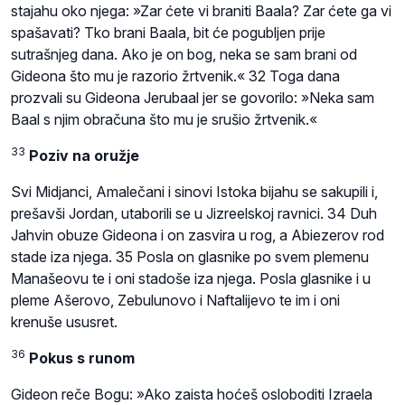
stajahu oko njega: »Zar ćete vi braniti Baala? Zar ćete ga vi
spašavati? Tko brani Baala, bit će pogubljen prije
sutrašnjeg dana. Ako je on bog, neka se sam brani od
Gideona što mu je razorio žrtvenik.« 32 Toga dana
prozvali su Gideona Jerubaal jer se govorilo: »Neka sam
Baal s njim obračuna što mu je srušio žrtvenik.«
33
Poziv na oružje
Svi Midjanci, Amalečani i sinovi Istoka bijahu se sakupili i,
prešavši Jordan, utaborili se u Jizreelskoj ravnici. 34 Duh
Jahvin obuze Gideona i on zasvira u rog, a Abiezerov rod
stade iza njega. 35 Posla on glasnike po svem plemenu
Manašeovu te i oni stadoše iza njega. Posla glasnike i u
pleme Ašerovo, Zebulunovo i Naftalijevo te im i oni
krenuše ususret.
36
Pokus s runom
Gideon reče Bogu: »Ako zaista hoćeš osloboditi Izraela