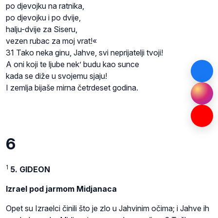
po djevojku na ratnika,
po djevojku i po dvije,
halju-dvije za Siseru,
vezen rubac za moj vrat!«
31 Tako neka ginu, Jahve, svi neprijatelji tvoji!
A oni koji te ljube nek’ budu kao sunce
kada se diže u svojemu sjaju!
I zemlja bijaše mirna četrdeset godina.
6
1
5. GIDEON
Izrael pod jarmom Midjanaca
Opet su Izraelci činili što je zlo u Jahvinim očima; i Jahve ih