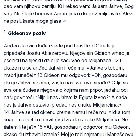
dao vam njihovu zemlju 10 i rekao vam: Ja sam Jahve, Bog
vaš. Ne štujte bogova Amorejaca u kojih zemlji živite. Ali vi
ne poslušaste moga glasa.’«
11
Gideonov poziv
Anđeo Jahvin dođe i sjede pod hrast kod Ofre koji
pripadaše Joašu Abiezerovu. Njegov sin Gideon vrhao je
pšenicu na tijesku da bi je sačuvao od Midjanaca. 12 I
ukaza mu se anđeo Jahvin i reče mu: »Jahve s tobom,
hrabri junače!« 13 Gideon mu odgovori: »Oh, gospodaru,
ako je Jahve s nama, zašto nas sve ovo snađe? Gdje su
sva ona čudesa njegova o kojima nam pripovijedahu oci
naši govoreći: ‘Nije li nas Jahve iz Egipta izveo?’ A sada
nas je Jahve ostavio, predao nas u ruke Midjancima.«
14 Jahve se tad okrenu prema njemu i reče mu: »Idi s tom
snagom u sebi i izbavit ćeš Izraela iz ruke Midjanaca. Ne
šaljem li te ja?« 15 »Ali, gospodaru«, odgovori mu Gideon,
»kako ću izbaviti Izraela? Moj je rod najmanji u Manašeovu