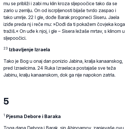
mu se približi i zabi mu klin kroza sljepoočice tako da se
zario u zemlju. On od iscrpljenosti bijaše tvrdo zaspao i
tako umrije. 22 I gle, dođe Barak progoneći Siseru. Jaela
iziđe preda nj i reče mu: »Dođi da ti pokažem čovjeka koga
tražiš.« On uđe k njoj, i gle – Sisera ležaše mrtav, s klinom u
sljepoočici.
23
Izbavljenje Izraela
Tako je Bog u onaj dan ponizio Jabina, kralja kanaanskog,
pred Izraelcima. 24 Ruka Izraelaca postajaše sve teža
Jabinu, kralju kanaanskom, dok ga nije napokon zatrla.
5
1
Pjesma Debore i Baraka
Toga dana Debora i Barak, sin Abinoamov, zapjevaše ovu