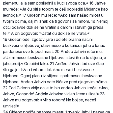
plemenu, a ja sam posljednji u kući svoga oca.« 16 Jahve
mu reče: »Ja ću biti s tobom te ćeš pobijediti Midjance kao
jednoga.« 17 Gideon mu reče: »Ako sam našao milost u
tvojim očima, daj mi znak da ti govoriš sa mnom. 18 Nemoj
otići odavde dok se ne vratim s darom i stavim ga preda
te.« A on odgovori: »Ostat ću dok se ne vratiš.«
19 Gideon ode, zgotovi jare i od efe brašna načini
beskvasne hljebove, stavi meso u košaricu i juhu u lonac
pa donese sve to pod hrast. 20 Anđeo Jahvin reče mu:
»Uzmi meso i beskvasne hljebove, stavi ih na tu stijenu, a
juhu prolij.« On učini tako. 21 Anđeo Jahvin tad uze štap
što ga je držao i vrhom dotaknu meso i beskvasne
hljebove. Oganj planu iz stijene, spali meso i beskvasne
hljebove. Anđeo Jahvin nato iščeze pred njegovim očima.
22 Tad Gideon vidje da je to bio anđeo Jahvin i reče: »Jao,
Jahve, Gospode! Anđela Jahvina vidjeh licem u lice!« 23
Jahve mu odgovori: »Mir s tobom! Ne boj se, nećeš
umrijeti!«
24 Gideon podiže na tome mjestu žrtvenik Jahvi i nazva ga