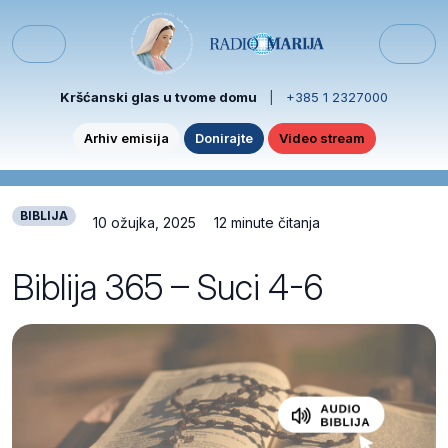
Skip to content
Skip to footer
Menu
Kršćanski glas u tvome domu
|
+385 1 2327000
Arhiv emisija
Donirajte
Video stream
BIBLIJA
10 ožujka, 2025
12 minute čitanja
Biblija 365 – Suci 4-6