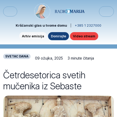
Skip to content
Skip to footer
Menu
Kršćanski glas u tvome domu
|
+385 1 2327000
Arhiv emisija
Donirajte
Video stream
SVETAC DANA
09 ožujka, 2025
3 minute čitanja
Četrdesetorica svetih
mučenika iz Sebaste