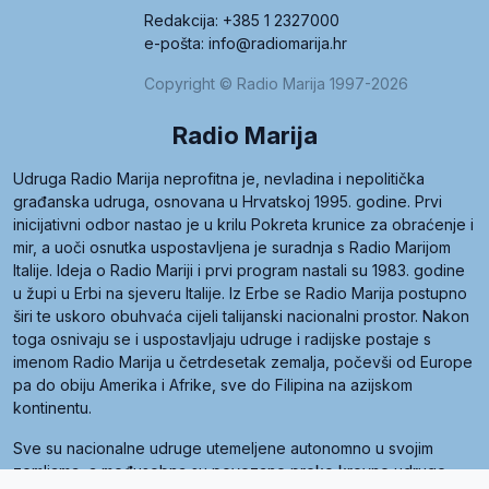
Redakcija: +385 1 2327000
e-pošta: info@radiomarija.hr
Copyright © Radio Marija 1997-2026
Radio Marija
Udruga Radio Marija neprofitna je, nevladina i nepolitička
građanska udruga, osnovana u Hrvatskoj 1995. godine. Prvi
inicijativni odbor nastao je u krilu Pokreta krunice za obraćenje i
mir, a uoči osnutka uspostavljena je suradnja s Radio Marijom
Italije. Ideja o Radio Mariji i prvi program nastali su 1983. godine
u župi u Erbi na sjeveru Italije. Iz Erbe se Radio Marija postupno
širi te uskoro obuhvaća cijeli talijanski nacionalni prostor. Nakon
toga osnivaju se i uspostavljaju udruge i radijske postaje s
imenom Radio Marija u četrdesetak zemalja, počevši od Europe
pa do obiju Amerika i Afrike, sve do Filipina na azijskom
kontinentu.
Sve su nacionalne udruge utemeljene autonomno u svojim
zemljama, a međusobna su povezane preko krovne udruge