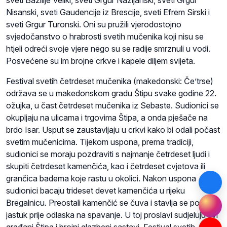
sveti Bazilije Veliki, sveti Grgur Nazijanski, sveti Grgur
Nisanski, sveti Gaudencije iz Brescije, sveti Efrem Sirski i
sveti Grgur Turonski. Oni su pružili vjerodostojno
svjedočanstvo o hrabrosti svetih mučenika koji nisu se
htjeli odreći svoje vjere nego su se radije smrznuli u vodi.
Posvećene su im brojne crkve i kapele diljem svijeta.
Festival svetih četrdeset mučenika (makedonski: Če’trse)
održava se u makedonskom gradu Štipu svake godine 22.
ožujka, u čast četrdeset mučenika iz Sebaste. Sudionici se
okupljaju na ulicama i trgovima Štipa, a onda pješače na
brdo Isar. Usput se zaustavljaju u crkvi kako bi odali počast
svetim mučenicima. Tijekom uspona, prema tradiciji,
sudionici se moraju pozdraviti s najmanje četrdeset ljudi i
skupiti četrdeset kamenčića, kao i četrdeset cvjetova ili
grančica badema koje rastu u okolici. Nakon uspona
sudionici bacaju trideset devet kamenčića u rijeku
Bregalnicu. Preostali kamenčić se čuva i stavlja se pod
jastuk prije odlaska na spavanje. U toj proslavi sudjeluju svi