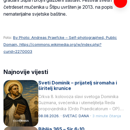
građani Štipa i brojni glazbeni sastavi. Festival svetih
četrdeset mučenika u Štipu uvršten je 2013. na popis
nematerijalne svjetske baštine.
Foto:
By Photo: Andreas Praefcke – Self-photographed, Public
Domain, https://commons.wikimedia.org/w/index.php?
curid=2270003
Najnovije vijesti
Sveti Dominik – prijatelj siromaha i
širitelj krunice
Crkva 8. kolovoza slavi svetoga Dominika
Guzmana, svećenika i utemeljitelja Reda
propovjednika (Ordo Praedicatorum – OP).
Svojim životom, dubokom ljubavlju prema
08.08.2026. · SVETAC DANA ·
3 minute čitanja
Kristu…
Biblija 365 – Sir 6-10