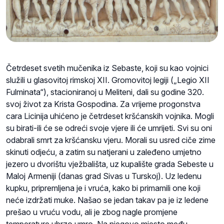
Četrdeset svetih mučenika iz Sebaste, koji su kao vojnici
služili u glasovitoj rimskoj XII. Gromovitoj legiji („Legio XII
Fulminata“), stacioniranoj u Meliteni, dali su godine 320.
svoj život za Krista Gospodina. Za vrijeme progonstva
cara Licinija uhićeno je četrdeset kršćanskih vojnika. Mogli
su birati-ili će se odreći svoje vjere ili će umrijeti. Svi su oni
odabrali smrt za kršćansku vjeru. Morali su usred ciče zime
skinuti odjeću, a zatim su natjerani u zaleđeno umjetno
jezero u dvorištu vježbališta, uz kupalište grada Sebeste u
Maloj Armeniji (danas grad Sivas u Turskoj). Uz ledenu
kupku, pripremljena je i vruća, kako bi primamili one koji
neće izdržati muke. Našao se jedan takav pa je iz ledene
prešao u vruću vodu, ali je zbog nagle promjene