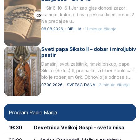
Sir 6-10 6 1 Jer zao glas donosi zazor i
sramotu, kako to biva grešniku licemjernom.2
Ne predaj se u…
08.08.2026. · BIBLIJA ·
11 minute čitanja
Sveti papa Siksto II – dobar i miroljubiv
pastir
Današnji sveti zaštitnik, rimski biskup, papa
Siksto (Sixtus) II, prema knjizi Liber Pontificalis
bio je rođenjem Grk. Obnovio je odnose s
afričkim…
07.08.2026. · SVETAC DANA ·
2 minute čitanja
Program Radio Marija
19:30
Devetnica Velikoj Gospi - sveta misa