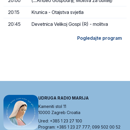
20:00
(...Anđeo Gospodnji; Molitva za obitelj)
20:15
Krunica - Otajstva svjetla
20:45
Devetnica Velikoj Gospi (R) - molitva
Pogledajte program
UDRUGA RADIO MARIJA
Kameniti stol 11
10000 Zagreb Croatia
Ured: +385 1 23 27 100
Program: +385 1 23 27 777; 099 502 00 52