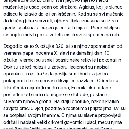
temperature ubrzo umro. Na njegovo mjesto među
mučenike je ušao jedan od stražara, Aglaius, koji je skinuo
odjeću te izjavio da je i on kršćanin. Kad su se svi mučenici
do idućeg jutra smrznuli, njihova tijela iznesena su izvan
grada, spaljena, a pepeo je prosut u rijeku. Progonitelji su
se bojali i mrtvih pa su željeli uništiti svaki spomen na njih.
Dogodilo se to 9. ožujka 320, ali se njihov spomendan od
vremena pape Inocenta X. slavi na današnji dan, 10.
ožujka. Vjernici su uspjeli spasiti neke relikvije i pokopali ih.
Dok su se još nalazili u zatvoru, legionari su napisali
oporuku u kojoj traže da poslije smrti budu zajedno
pokopani i da se njihove relikvije ne razvlače. Odredili su
također da najmlađi među njima, Eunoik, ako ostane
pošteđen od smrti i domogne se slobode, postane
čuvarom njihova groba. Na kraju oporuke, nakon kratkih
savjeta braći u vjeri, pozdrava roditeljima i prijateljima, svi su
se potpisali svojim imenima. O njima su slavne propovijedi
održali i napisali veliki crkveni govornici i pisci, među njima