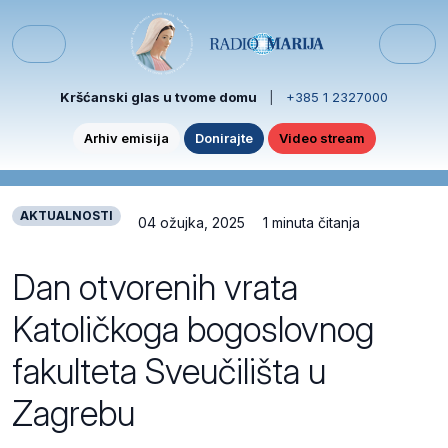
Skip to content
Skip to footer
Menu
Kršćanski glas u tvome domu
|
+385 1 2327000
Arhiv emisija
Donirajte
Video stream
AKTUALNOSTI
04 ožujka, 2025
1 minuta čitanja
Dan otvorenih vrata
Katoličkoga bogoslovnog
fakulteta Sveučilišta u
Zagrebu