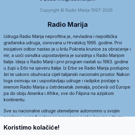
Copyright © Radio Marija 1997-2026
Radio Marija
Udruga Radio Marija neprofitna je, nevladina i nepolitička
građanska udruga, osnovana u Hrvatskoj 1995. godine. Prvi
inicijativni odbor nastao je u krilu Pokreta krunice za obraćenje i
mir, a uoči osnutka uspostavljena je suradnja s Radio Marijom
Italije. Ideja o Radio Mariji i prvi program nastali su 1983. godine
u župi u Erbi na sjeveru Italije. Iz Erbe se Radio Marija postupno
širi te uskoro obuhvaća cijeli talijanski nacionalni prostor. Nakon
toga osnivaju se i uspostavljaju udruge i radijske postaje s
imenom Radio Marija u četrdesetak zemalja, počevši od Europe
pa do obiju Amerika i Afrike, sve do Filipina na azijskom
kontinentu.
Sve su nacionalne udruge utemeljene autonomno u svojim
zemljama, a međusobna su povezane preko krovne udruge
pod nazivom Svjetska obitelj Radio Marije (World Family of
Koristimo kolačiće!
Radio Maria). Svjetsku obitelj utemeljilo je sedam članica, među