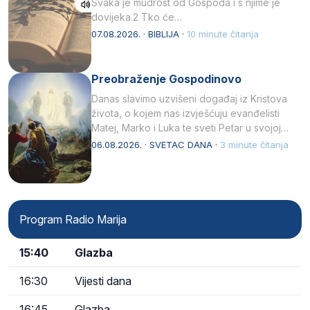
Svaka je mudrost od Gospoda i s njime je
dovijeka.2 Tko će…
07.08.2026. · BIBLIJA ·
10 minute čitanja
Preobraženje Gospodinovo
Danas slavimo uzvišeni događaj iz Kristova
života, o kojem nas izvješćuju evanđelisti
Matej, Marko i Luka te sveti Petar u svojoj
drugoj…
06.08.2026. · SVETAC DANA ·
3 minute čitanja
Program Radio Marija
15:40
Glazba
16:30
Vijesti dana
16:45
Glazba