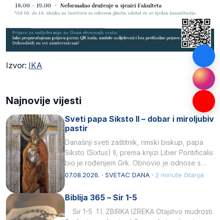
Izvor:
IKA
Najnovije vijesti
Sveti papa Siksto II – dobar i miroljubiv
pastir
Današnji sveti zaštitnik, rimski biskup, papa
Siksto (Sixtus) II, prema knjizi Liber Pontificalis
bio je rođenjem Grk. Obnovio je odnose s
afričkim…
07.08.2026. · SVETAC DANA ·
2 minute čitanja
Biblija 365 – Sir 1-5
Sir 1-5 1 I. ZBIRKA IZREKA Otajstvo mudrosti