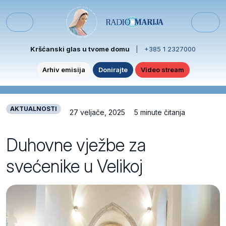
Skip to content
Skip to footer
Menu
Kršćanski glas u tvome domu
|
+385 1 2327000
Arhiv emisija
Donirajte
Video stream
AKTUALNOSTI
27 veljače, 2025
5 minute čitanja
Duhovne vježbe za
svećenike u Velikoj