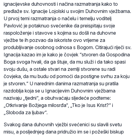
ignacijevske duhovnosti i načina razmatranja kako to
predlaže sv. Ignacije Lojolski u svojim Duhovnim vježbama.
U prvoj temi razmatranja o načelu i temelju voditelj
Pavlović je potaknuo svećenike da preispitaju svoje
raspoloženje i stavove s kojima su došli na duhovne
vježbe te ih pozvao da iskoriste ovo vrijeme za
produbljivanje osobnog odnosa s Bogom. Citirajući riječi sv.
Ignacija kazao im je kako je čovjek “stvoren da Gospodina
Boga svoga hvali, da ga štuje, da mu služi i da tako spasi
svoju dušu, a ostale stvari na zemlji stvorene su radi
čovjeka, da mu budu od pomoći da postigne svrhu za koju
je stvoren.“ U narednim danima razmatranja su pratila
razdoblja koja se u Ignacijevim Duhovnim vježbama
nazivaju „tjedni“, a obuhvaćaju sljedeće podteme:
„Otkrivanje Božjega milosrđa“, „Tko je Isus Krist?“ i
„Sloboda za ljubav“.
Svakog dana duhovnih vježbi svećenici su slavili svetu
misu, a posljednjeg dana pridružio im se i požeški biskup