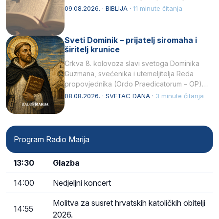
njegovui…
09.08.2026. · BIBLIJA ·
11 minute čitanja
Sveti Dominik – prijatelj siromaha i
širitelj krunice
Crkva 8. kolovoza slavi svetoga Dominika
Guzmana, svećenika i utemeljitelja Reda
propovjednika (Ordo Praedicatorum – OP).
Svojim životom, dubokom ljubavlju prema
08.08.2026. · SVETAC DANA ·
3 minute čitanja
Kristu…
Program Radio Marija
13:30
Glazba
14:00
Nedjeljni koncert
Molitva za susret hrvatskih katoličkih obitelji
14:55
2026.