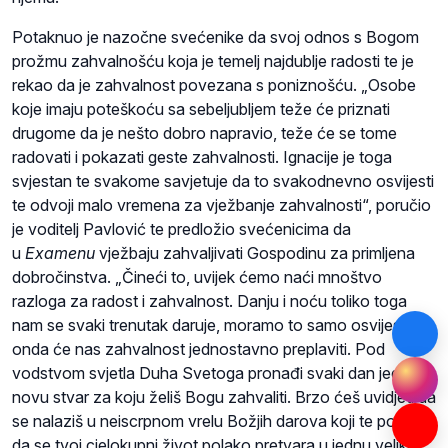
Potaknuo je nazočne svećenike da svoj odnos s Bogom
prožmu zahvalnošću koja je temelj najdublje radosti te je
rekao da je zahvalnost povezana s poniznošću. „Osobe
koje imaju poteškoću sa sebeljubljem teže će priznati
drugome da je nešto dobro napravio, teže će se tome
radovati i pokazati geste zahvalnosti. Ignacije je toga
svjestan te svakome savjetuje da to svakodnevno osvijesti
te odvoji malo vremena za vježbanje zahvalnosti“, poručio
je voditelj Pavlović te predložio svećenicima da
u
Examenu
vježbaju zahvaljivati Gospodinu za primljena
dobročinstva. „Čineći to, uvijek ćemo naći mnoštvo
razloga za radost i zahvalnost. Danju i noću toliko toga
nam se svaki trenutak daruje, moramo to samo osvijestiti i
onda će nas zahvalnost jednostavno preplaviti. Pod
vodstvom svjetla Duha Svetoga pronađi svaki dan jednu
novu stvar za koju želiš Bogu zahvaliti. Brzo ćeš uvidjeti da
se nalaziš u neiscrpnom vrelu Božjih darova koji te potiču
da se tvoj cjelokupni život polako pretvara u jednu veliku