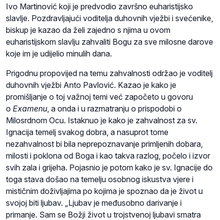
Ivo Martinović koji je predvodio završno euharistijsko
slavlje. Pozdravljajući voditelja duhovnih vježbi i svećenike,
biskup je kazao da želi zajedno s njima u ovom
euharistijskom slavlju zahvaliti Bogu za sve milosne darove
koje im je udijelio minulih dana.
Prigodnu propovijed na temu zahvalnosti održao je voditelj
duhovnih vježbi Anto Pavlović. Kazao je kako je
promišljanje o toj važnoj temi već započeto u govoru
o
Examenu
, a onda i u razmatranju o prispodobi o
Milosrdnom Ocu. Istaknuo je kako je zahvalnost za sv.
Ignacija temelj svakog dobra, a nasuprot tome
nezahvalnost bi bila neprepoznavanje primljenih dobara,
milosti i poklona od Boga i kao takva razlog, počelo i izvor
svih zala i grijeha. Pojasnio je potom kako je sv. Ignacije do
toga stava došao na temelju osobnog iskustva vjere i
mističnim doživljajima po kojima je spoznao da je život u
svojoj biti ljubav. „Ljubav je međusobno darivanje i
primanje. Sam se Božji život u trojstvenoj ljubavi smatra