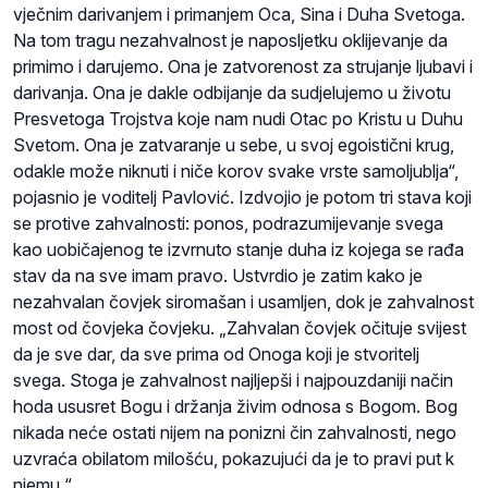
vječnim darivanjem i primanjem Oca, Sina i Duha Svetoga.
Na tom tragu nezahvalnost je naposljetku oklijevanje da
primimo i darujemo. Ona je zatvorenost za strujanje ljubavi i
darivanja. Ona je dakle odbijanje da sudjelujemo u životu
Presvetoga Trojstva koje nam nudi Otac po Kristu u Duhu
Svetom. Ona je zatvaranje u sebe, u svoj egoistični krug,
odakle može niknuti i niče korov svake vrste samoljublja“,
pojasnio je voditelj Pavlović. Izdvojio je potom tri stava koji
se protive zahvalnosti: ponos, podrazumijevanje svega
kao uobičajenog te izvrnuto stanje duha iz kojega se rađa
stav da na sve imam pravo. Ustvrdio je zatim kako je
nezahvalan čovjek siromašan i usamljen, dok je zahvalnost
most od čovjeka čovjeku. „Zahvalan čovjek očituje svijest
da je sve dar, da sve prima od Onoga koji je stvoritelj
svega. Stoga je zahvalnost najljepši i najpouzdaniji način
hoda ususret Bogu i držanja živim odnosa s Bogom. Bog
nikada neće ostati nijem na ponizni čin zahvalnosti, nego
uzvraća obilatom milošću, pokazujući da je to pravi put k
njemu.“