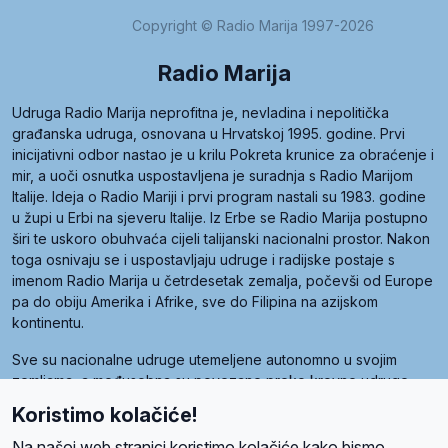
Copyright © Radio Marija 1997-2026
Radio Marija
Udruga Radio Marija neprofitna je, nevladina i nepolitička
građanska udruga, osnovana u Hrvatskoj 1995. godine. Prvi
inicijativni odbor nastao je u krilu Pokreta krunice za obraćenje i
mir, a uoči osnutka uspostavljena je suradnja s Radio Marijom
Italije. Ideja o Radio Mariji i prvi program nastali su 1983. godine
u župi u Erbi na sjeveru Italije. Iz Erbe se Radio Marija postupno
širi te uskoro obuhvaća cijeli talijanski nacionalni prostor. Nakon
toga osnivaju se i uspostavljaju udruge i radijske postaje s
imenom Radio Marija u četrdesetak zemalja, počevši od Europe
pa do obiju Amerika i Afrike, sve do Filipina na azijskom
kontinentu.
Sve su nacionalne udruge utemeljene autonomno u svojim
zemljama, a međusobna su povezane preko krovne udruge
pod nazivom Svjetska obitelj Radio Marije (World Family of
Koristimo kolačiće!
Radio Maria). Svjetsku obitelj utemeljilo je sedam članica, među
kojima je i hrvatska Udruga Radio Marija.
Na našoj web stranici koristimo kolačiće kako bismo