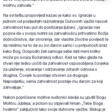
molitvu zahvale.“
Na svršetku propovijedi kazao je kako sv. Ignacije u
jednom od posljednjih razmatranja Duhovnih vježbi navodi
zahvalnost kao put do postizanja ljubavi. „Ignacije nas
poziva da u svojoj nutrini sa zahvalnošću prihvatimo Božja
dobročinstva, dar stvorenja, dar vlastite životne povijesti te
da mislimo na to da su ovi darovi samo i u potpunosti izraz
kako Bog, Gospodin želi samoga sebe dati meni koliko
može po svojoj Božanskoj odluci. Kad se tako gleda na
stvari nije teško uočiti da zahvalnost osposobljava čovjeka
za ulaženje, stvaranje i održavanje zdravih odnosa s
drugima. Čovjek tu postaje otvoren za drugoga.
Naposljetku, sama zahvalnost postaje mu darom za koji
zahvaljuje.“
Nakon popričesne molitve sudionici slavlja su uputili Bogu
Molitvu Jubileja, a potom su otpjevali himan „Tebe Boga
hvalimo“ zaključivši tako svoje duhovne vježbe. Biskup je