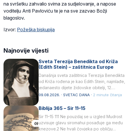
na svršetku zahvalio svima za sudjelovanje, a napose
voditelju Anti Pavloviću te je na sve zazvao Božji
blagoslov.
Izvor:
Požeška biskupija
Najnovije vijesti
Sveta Terezija Benedikta od Križa
(Edith Stein) – zaštitnica Europe
Današnja sveta zaštitnica Terezija Benedikta
od Križa rođena je kao Edith Stein, najmlađe,
jedanaesto dijete židovske obitelji, 12.
listopada 1891, u Wrocławu…
09.08.2026. · SVETAC DANA ·
2 minute čitanja
Biblija 365 – Sir 11–15
Sir 11–15 111 Ne pouzdaj se u izgled Mudrost
uzvisuje glavu siromahui posađuje ga među
knezove.2 Ne hvali čovjeka po obličju