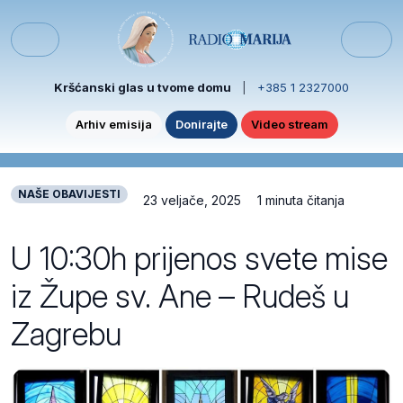
Skip to content
Skip to footer
Menu
Kršćanski glas u tvome domu
|
+385 1 2327000
Arhiv emisija
Donirajte
Video stream
NAŠE OBAVIJESTI
23 veljače, 2025
1 minuta čitanja
U 10:30h prijenos svete mise
iz Župe sv. Ane – Rudeš u
Zagrebu