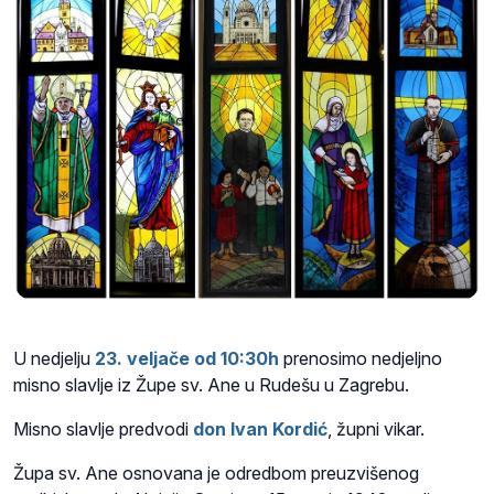
U nedjelju
23
.
veljače
od
10:30
h
prenosimo nedjeljno
misno slavlje iz Župe sv. Ane u Rudešu u Zagrebu.
Misno slavlje predvodi
don Ivan Kordić
, župni vikar.
Župa sv. Ane osnovana je odredbom preuzvišenog