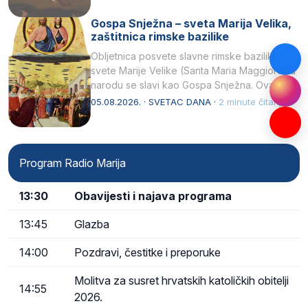
Gospa Snježna – sveta Marija Velika,
zaštitnica rimske bazilike
Obljetnica posvete slavne rimske bazilike
svete Marije Velike (Santa Maria Maggiore) u
narodu se slavi kao Gospa Snježna. Ovaj
naziv, Sancta Maria…
05.08.2026. · SVETAC DANA ·
2 minute čitanja
Program Radio Marija
13:30
Obavijesti i najava programa
13:45
Glazba
14:00
Pozdravi, čestitke i preporuke
Molitva za susret hrvatskih katoličkih obitelji
14:55
2026.