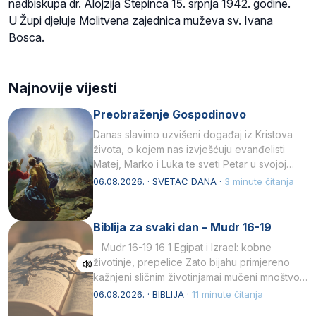
nadbiskupa dr. Alojzija Stepinca 15. srpnja 1942. godine.
U Župi djeluje Molitvena zajednica muževa sv. Ivana
Bosca.
Najnovije vijesti
Preobraženje Gospodinovo
Danas slavimo uzvišeni događaj iz Kristova
života, o kojem nas izvješćuju evanđelisti
Matej, Marko i Luka te sveti Petar u svojoj
drugoj…
06.08.2026. · SVETAC DANA ·
3 minute čitanja
Biblija za svaki dan – Mudr 16-19
Mudr 16-19 16 1 Egipat i Izrael: kobne
životinje, prepelice Zato bijahu primjereno
kažnjeni sličnim životinjamai mučeni mnoštvom
kukaca.2 A narod…
06.08.2026. · BIBLIJA ·
11 minute čitanja