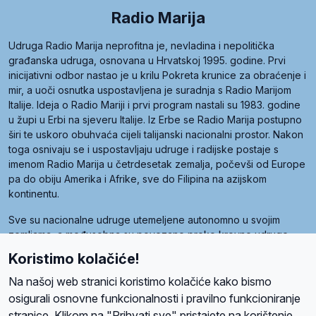
Radio Marija
Udruga Radio Marija neprofitna je, nevladina i nepolitička
građanska udruga, osnovana u Hrvatskoj 1995. godine. Prvi
inicijativni odbor nastao je u krilu Pokreta krunice za obraćenje i
mir, a uoči osnutka uspostavljena je suradnja s Radio Marijom
Italije. Ideja o Radio Mariji i prvi program nastali su 1983. godine
u župi u Erbi na sjeveru Italije. Iz Erbe se Radio Marija postupno
širi te uskoro obuhvaća cijeli talijanski nacionalni prostor. Nakon
toga osnivaju se i uspostavljaju udruge i radijske postaje s
imenom Radio Marija u četrdesetak zemalja, počevši od Europe
pa do obiju Amerika i Afrike, sve do Filipina na azijskom
kontinentu.
Sve su nacionalne udruge utemeljene autonomno u svojim
zemljama, a međusobna su povezane preko krovne udruge
pod nazivom Svjetska obitelj Radio Marije (World Family of
Koristimo kolačiće!
Radio Maria). Svjetsku obitelj utemeljilo je sedam članica, među
kojima je i hrvatska Udruga Radio Marija.
Na našoj web stranici koristimo kolačiće kako bismo
osigurali osnovne funkcionalnosti i pravilno funkcioniranje
stranice. Klikom na "Prihvati sve" pristajete na korištenje