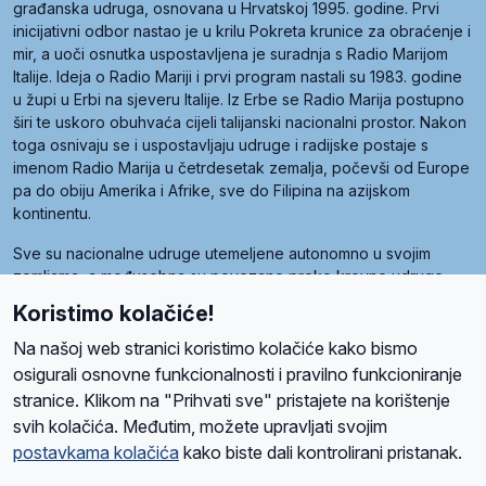
građanska udruga, osnovana u Hrvatskoj 1995. godine. Prvi
inicijativni odbor nastao je u krilu Pokreta krunice za obraćenje i
mir, a uoči osnutka uspostavljena je suradnja s Radio Marijom
Italije. Ideja o Radio Mariji i prvi program nastali su 1983. godine
u župi u Erbi na sjeveru Italije. Iz Erbe se Radio Marija postupno
širi te uskoro obuhvaća cijeli talijanski nacionalni prostor. Nakon
toga osnivaju se i uspostavljaju udruge i radijske postaje s
imenom Radio Marija u četrdesetak zemalja, počevši od Europe
pa do obiju Amerika i Afrike, sve do Filipina na azijskom
kontinentu.
Sve su nacionalne udruge utemeljene autonomno u svojim
zemljama, a međusobna su povezane preko krovne udruge
pod nazivom Svjetska obitelj Radio Marije (World Family of
Koristimo kolačiće!
Radio Maria). Svjetsku obitelj utemeljilo je sedam članica, među
kojima je i hrvatska Udruga Radio Marija.
Na našoj web stranici koristimo kolačiće kako bismo
osigurali osnovne funkcionalnosti i pravilno funkcioniranje
stranice. Klikom na "Prihvati sve" pristajete na korištenje
svih kolačića. Međutim, možete upravljati svojim
O nama
Radio
Program
Volonteri
Prijatelji
Kontakt
Pravila privatnosti
postavkama kolačića
kako biste dali kontrolirani pristanak.
Kolačići
Uvjeti korištenja