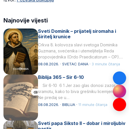
Najnovije vijesti
Sveti Dominik – prijatelj siromaha i
širitelj krunice
Crkva 8. kolovoza slavi svetoga Dominika
Guzmana, svećenika i utemeljitelja Reda
propovjednika (Ordo Praedicatorum – OP).
Svojim životom, dubokom ljubavlju prema
08.08.2026. · SVETAC DANA ·
3 minute čitanja
Kristu…
Biblija 365 – Sir 6-10
Sir 6-10 6 1 Jer zao glas donosi zazor i
sramotu, kako to biva grešniku licemjernom.2
Ne predaj se u…
08.08.2026. · BIBLIJA ·
11 minute čitanja
Sveti papa Siksto II – dobar i miroljubiv
pastir