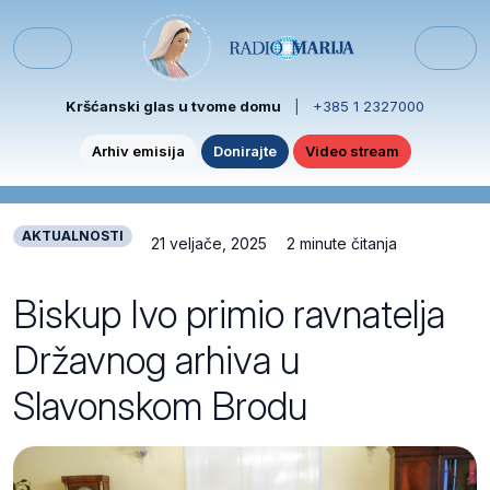
Skip to content
Skip to footer
Menu
Kršćanski glas u tvome domu
|
+385 1 2327000
Arhiv emisija
Donirajte
Video stream
AKTUALNOSTI
21 veljače, 2025
2 minute čitanja
Biskup Ivo primio ravnatelja
Državnog arhiva u
Slavonskom Brodu