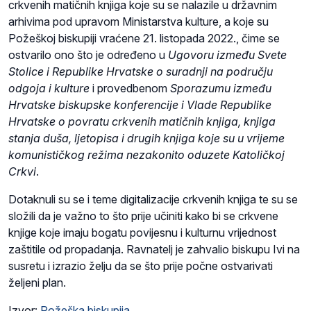
crkvenih matičnih knjiga koje su se nalazile u državnim
arhivima pod upravom Ministarstva kulture, a koje su
Požeškoj biskupiji vraćene 21. listopada 2022., čime se
ostvarilo ono što je određeno u
Ugovoru između Svete
Stolice i Republike Hrvatske o suradnji na području
odgoja i kulture
i provedbenom
Sporazumu između
Hrvatske biskupske konferencije i Vlade Republike
Hrvatske o povratu crkvenih matičnih knjiga, knjiga
stanja duša, ljetopisa i drugih knjiga koje su u vrijeme
komunističkog režima nezakonito oduzete Katoličkoj
Crkvi
.
Dotaknuli su se i teme digitalizacije crkvenih knjiga te su se
složili da je važno to što prije učiniti kako bi se crkvene
knjige koje imaju bogatu povijesnu i kulturnu vrijednost
zaštitile od propadanja. Ravnatelj je zahvalio biskupu Ivi na
susretu i izrazio želju da se što prije počne ostvarivati
željeni plan.
Izvor:
Požeška biskupija