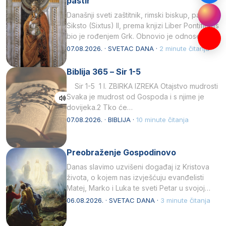
pastir
Današnji sveti zaštitnik, rimski biskup, papa
Siksto (Sixtus) II, prema knjizi Liber Pontificalis
bio je rođenjem Grk. Obnovio je odnose s
afričkim…
07.08.2026. · SVETAC DANA ·
2 minute čitanja
Biblija 365 – Sir 1-5
Sir 1-5 1 I. ZBIRKA IZREKA Otajstvo mudrosti
Svaka je mudrost od Gospoda i s njime je
dovijeka.2 Tko će…
07.08.2026. · BIBLIJA ·
10 minute čitanja
Preobraženje Gospodinovo
Danas slavimo uzvišeni događaj iz Kristova
života, o kojem nas izvješćuju evanđelisti
Matej, Marko i Luka te sveti Petar u svojoj
drugoj…
06.08.2026. · SVETAC DANA ·
3 minute čitanja