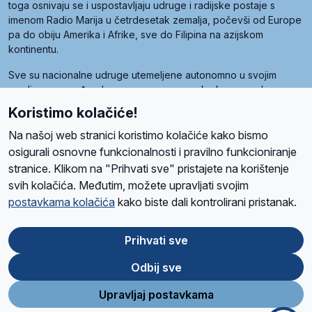
toga osnivaju se i uspostavljaju udruge i radijske postaje s
imenom Radio Marija u četrdesetak zemalja, počevši od Europe
pa do obiju Amerika i Afrike, sve do Filipina na azijskom
kontinentu.
Sve su nacionalne udruge utemeljene autonomno u svojim
zemljama, a međusobna su povezane preko krovne udruge
pod nazivom Svjetska obitelj Radio Marije (World Family of
Koristimo kolačiće!
Radio Maria). Svjetsku obitelj utemeljilo je sedam članica, među
kojima je i hrvatska Udruga Radio Marija.
Na našoj web stranici koristimo kolačiće kako bismo
osigurali osnovne funkcionalnosti i pravilno funkcioniranje
stranice. Klikom na "Prihvati sve" pristajete na korištenje
svih kolačića. Međutim, možete upravljati svojim
O nama
Radio
Program
Volonteri
Prijatelji
Kontakt
Pravila privatnosti
postavkama kolačića
kako biste dali kontrolirani pristanak.
Kolačići
Uvjeti korištenja
Ova stranica je zaštićena Google reCAPTCHA sustavom
Prihvati sve
Odbij sve
App
Google
Store
Play
Upravljaj postavkama