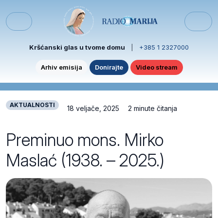
Skip to content
Skip to footer
Menu
Kršćanski glas u tvome domu
|
+385 1 2327000
Arhiv emisija
Donirajte
Video stream
AKTUALNOSTI
18 veljače, 2025
2 minute čitanja
Preminuo mons. Mirko
Maslać (1938. – 2025.)