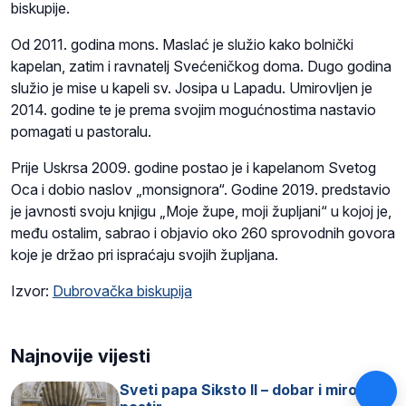
biskupije.
Od 2011. godina mons. Maslać je služio kako bolnički
kapelan, zatim i ravnatelj Svećeničkog doma. Dugo godina
služio je mise u kapeli sv. Josipa u Lapadu. Umirovljen je
2014. godine te je prema svojim mogućnostima nastavio
pomagati u pastoralu.
Prije Uskrsa 2009. godine postao je i kapelanom Svetog
Oca i dobio naslov „monsignora“. Godine 2019. predstavio
je javnosti svoju knjigu „Moje župe, moji župljani“ u kojoj je,
među ostalim, sabrao i objavio oko 260 sprovodnih govora
koje je držao pri ispraćaju svojih župljana.
Izvor:
Dubrovačka biskupija
Najnovije vijesti
Sveti papa Siksto II – dobar i miroljubiv