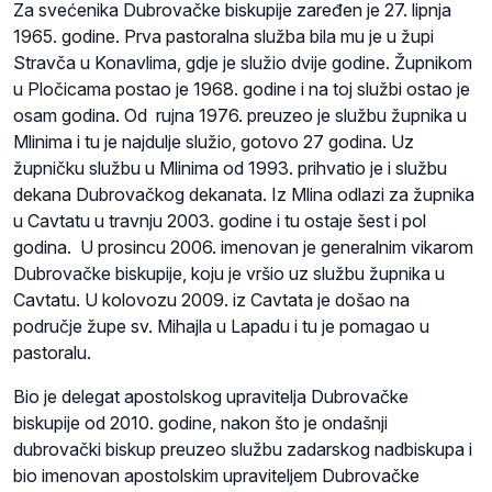
Za svećenika Dubrovačke biskupije zaređen je 27. lipnja
1965. godine. Prva pastoralna služba bila mu je u župi
Stravča u Konavlima, gdje je služio dvije godine. Župnikom
u Pločicama postao je 1968. godine i na toj službi ostao je
osam godina. Od rujna 1976. preuzeo je službu župnika u
Mlinima i tu je najdulje služio, gotovo 27 godina. Uz
župničku službu u Mlinima od 1993. prihvatio je i službu
dekana Dubrovačkog dekanata. Iz Mlina odlazi za župnika
u Cavtatu u travnju 2003. godine i tu ostaje šest i pol
godina. U prosincu 2006. imenovan je generalnim vikarom
Dubrovačke biskupije, koju je vršio uz službu župnika u
Cavtatu. U kolovozu 2009. iz Cavtata je došao na
područje župe sv. Mihajla u Lapadu i tu je pomagao u
pastoralu.
Bio je delegat apostolskog upravitelja Dubrovačke
biskupije od 2010. godine, nakon što je ondašnji
dubrovački biskup preuzeo službu zadarskog nadbiskupa i
bio imenovan apostolskim upraviteljem Dubrovačke