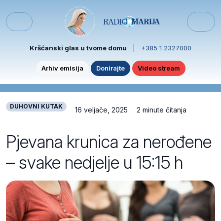
Skip to content
Skip to footer
Menu
Kršćanski glas u tvome domu
|
+385 1 2327000
Arhiv emisija
Donirajte
Video stream
DUHOVNI KUTAK
16 veljače, 2025
2 minute čitanja
Pjevana krunica za nerođene
– svake nedjelje u 15:15 h