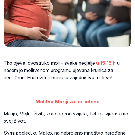
Tko pjeva, dvostruko moli – svake nedjelje
u 15:15 h
u
našem je molitvenom programu pjevana krunica za
nerođene. Pridružite nam se u zajedništvu molitve!
Molitva Mariji za nerođene
Marijo, Majko živih, zoro novog svijeta, Tebi povjeravamo
svoj život.
Svrni pogled, o, Majko, na nebrojeno mnoštvo nerođene