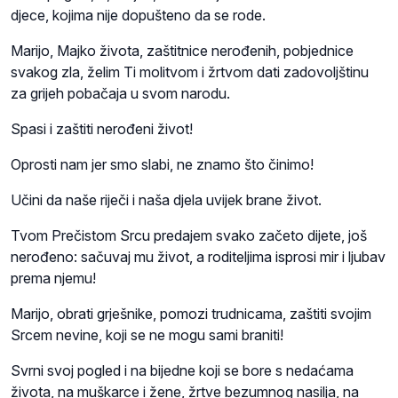
djece, kojima nije dopušteno da se rode.
Marijo, Majko života, zaštitnice nerođenih, pobjednice
svakog zla, želim Ti molitvom i žrtvom dati zadovoljštinu
za grijeh pobačaja u svom narodu.
Spasi i zaštiti nerođeni život!
Oprosti nam jer smo slabi, ne znamo što činimo!
Učini da naše riječi i naša djela uvijek brane život.
Tvom Prečistom Srcu predajem svako začeto dijete, još
nerođeno: sačuvaj mu život, a roditeljima isprosi mir i ljubav
prema njemu!
Marijo, obrati grješnike, pomozi trudnicama, zaštiti svojim
Srcem nevine, koji se ne mogu sami braniti!
Svrni svoj pogled i na bijedne koji se bore s nedaćama
života, na muškarce i žene, žrtve bezumnog nasilja, na