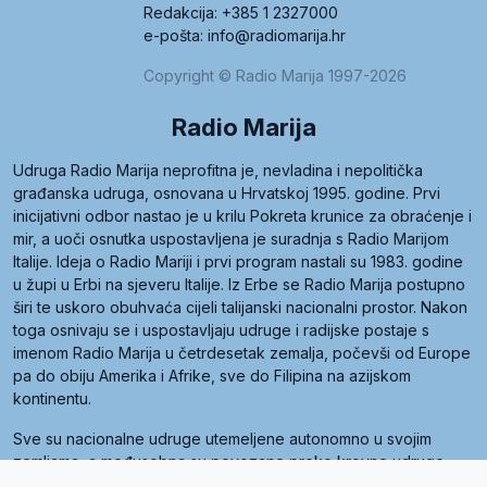
Redakcija: +385 1 2327000
e-pošta: info@radiomarija.hr
Copyright © Radio Marija 1997-2026
Radio Marija
Udruga Radio Marija neprofitna je, nevladina i nepolitička
građanska udruga, osnovana u Hrvatskoj 1995. godine. Prvi
inicijativni odbor nastao je u krilu Pokreta krunice za obraćenje i
mir, a uoči osnutka uspostavljena je suradnja s Radio Marijom
Italije. Ideja o Radio Mariji i prvi program nastali su 1983. godine
u župi u Erbi na sjeveru Italije. Iz Erbe se Radio Marija postupno
širi te uskoro obuhvaća cijeli talijanski nacionalni prostor. Nakon
toga osnivaju se i uspostavljaju udruge i radijske postaje s
imenom Radio Marija u četrdesetak zemalja, počevši od Europe
pa do obiju Amerika i Afrike, sve do Filipina na azijskom
kontinentu.
Sve su nacionalne udruge utemeljene autonomno u svojim
zemljama, a međusobna su povezane preko krovne udruge
pod nazivom Svjetska obitelj Radio Marije (World Family of