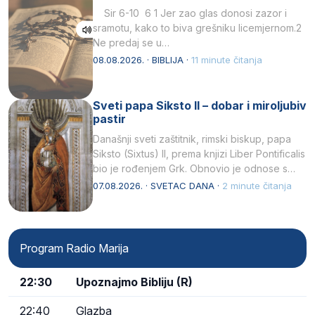
Sir 6-10 6 1 Jer zao glas donosi zazor i
sramotu, kako to biva grešniku licemjernom.2
Ne predaj se u…
08.08.2026. · BIBLIJA ·
11 minute čitanja
Sveti papa Siksto II – dobar i miroljubiv
pastir
Današnji sveti zaštitnik, rimski biskup, papa
Siksto (Sixtus) II, prema knjizi Liber Pontificalis
bio je rođenjem Grk. Obnovio je odnose s
afričkim…
07.08.2026. · SVETAC DANA ·
2 minute čitanja
Program Radio Marija
22:30
Upoznajmo Bibliju (R)
22:40
Glazba