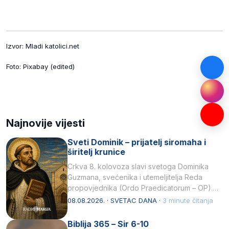
Izvor: Mladi katolici.net
Foto: Pixabay (edited)
Najnovije vijesti
Sveti Dominik – prijatelj siromaha i
širitelj krunice
Crkva 8. kolovoza slavi svetoga Dominika
Guzmana, svećenika i utemeljitelja Reda
propovjednika (Ordo Praedicatorum – OP).
Svojim životom, dubokom ljubavlju prema
08.08.2026. · SVETAC DANA ·
3 minute čitanja
Kristu…
Biblija 365 – Sir 6-10