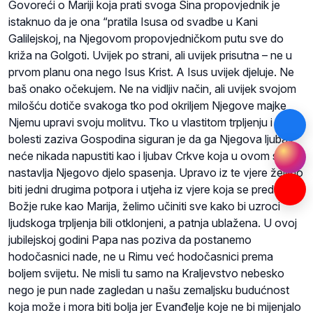
Govoreći o Mariji koja prati svoga Sina propovjednik je
istaknuo da je ona “pratila Isusa od svadbe u Kani
Galilejskoj, na Njegovom propovjedničkom putu sve do
križa na Golgoti. Uvijek po strani, ali uvijek prisutna – ne u
prvom planu ona nego Isus Krist. A Isus uvijek djeluje. Ne
baš onako očekujem. Ne na vidljiv način, ali uvijek svojom
milošću dotiče svakoga tko pod okriljem Njegove majke
Njemu upravi svoju molitvu. Tko u vlastitom trpljenju i
bolesti zaziva Gospodina siguran je da ga Njegova ljubav
neće nikada napustiti kao i ljubav Crkve koja u ovom svijetu
nastavlja Njegovo djelo spasenja. Upravo iz te vjere želimo
biti jedni drugima potpora i utjeha iz vjere koja se predaje u
Božje ruke kao Marija, želimo učiniti sve kako bi uzroci
ljudskoga trpljenja bili otklonjeni, a patnja ublažena. U ovoj
jubilejskoj godini Papa nas poziva da postanemo
hodočasnici nade, ne u Rimu već hodočasnici prema
boljem svijetu. Ne misli tu samo na Kraljevstvo nebesko
nego je pun nade zagledan u našu zemaljsku budućnost
koja može i mora biti bolja jer Evanđelje koje ne bi mijenjalo