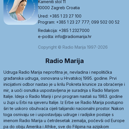
Kameniti stol 11
10000 Zagreb Croatia
Ured: +385 1 23 27 100
Program: +385 1 23 27 777; 099 502 00 52
Redakcija: +385 1 2327000
e-pošta: info@radiomarija.hr
Copyright © Radio Marija 1997-2026
Radio Marija
Udruga Radio Marija neprofitna je, nevladina i nepolitička
građanska udruga, osnovana u Hrvatskoj 1995. godine. Prvi
inicijativni odbor nastao je u krilu Pokreta krunice za obraćenje i
mir, a uoči osnutka uspostavljena je suradnja s Radio Marijom
Italije. Ideja o Radio Mariji i prvi program nastali su 1983. godine
u župi u Erbi na sjeveru Italije. Iz Erbe se Radio Marija postupno
širi te uskoro obuhvaća cijeli talijanski nacionalni prostor. Nakon
toga osnivaju se i uspostavljaju udruge i radijske postaje s
imenom Radio Marija u četrdesetak zemalja, počevši od Europe
pa do obiju Amerika i Afrike, sve do Filipina na azijskom