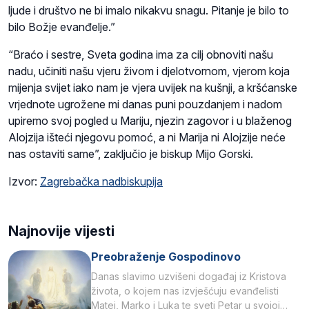
ljude i društvo ne bi imalo nikakvu snagu. Pitanje je bilo to
bilo Božje evanđelje.”
“Braćo i sestre, Sveta godina ima za cilj obnoviti našu
nadu, učiniti našu vjeru živom i djelotvornom, vjerom koja
mijenja svijet iako nam je vjera uvijek na kušnji, a kršćanske
vrjednote ugrožene mi danas puni pouzdanjem i nadom
upiremo svoj pogled u Mariju, njezin zagovor i u blaženog
Alojzija išteći njegovu pomoć, a ni Marija ni Alojzije neće
nas ostaviti same”, zaključio je biskup Mijo Gorski.
Izvor:
Zagrebačka nadbiskupija
Najnovije vijesti
Preobraženje Gospodinovo
Danas slavimo uzvišeni događaj iz Kristova
života, o kojem nas izvješćuju evanđelisti
Matej, Marko i Luka te sveti Petar u svojoj