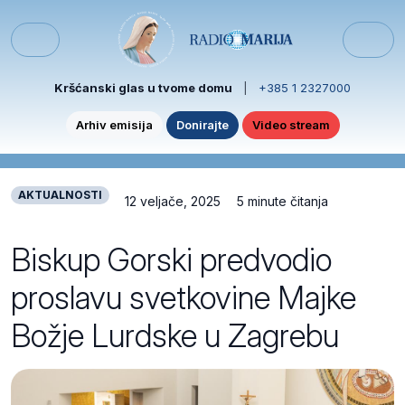
Skip to content
Skip to footer
Menu
Kršćanski glas u tvome domu
|
+385 1 2327000
Arhiv emisija
Donirajte
Video stream
AKTUALNOSTI
12 veljače, 2025
5 minute čitanja
Biskup Gorski predvodio
proslavu svetkovine Majke
Božje Lurdske u Zagrebu