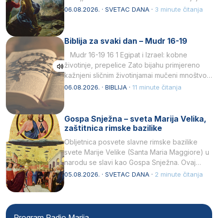
drugoj…
06.08.2026. · SVETAC DANA ·
3 minute čitanja
Biblija za svaki dan – Mudr 16-19
Mudr 16-19 16 1 Egipat i Izrael: kobne
životinje, prepelice Zato bijahu primjereno
kažnjeni sličnim životinjamai mučeni mnoštvom
kukaca.2 A narod…
06.08.2026. · BIBLIJA ·
11 minute čitanja
Gospa Snježna – sveta Marija Velika,
zaštitnica rimske bazilike
Obljetnica posvete slavne rimske bazilike
svete Marije Velike (Santa Maria Maggiore) u
narodu se slavi kao Gospa Snježna. Ovaj
naziv, Sancta Maria…
05.08.2026. · SVETAC DANA ·
2 minute čitanja
Program Radio Marija