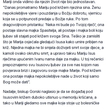
Mariji onda vidimo da njezin život nije bio jednostavan.
“Danas promatramo Mariju pod križem njezina sina. Ženu
nepokolebljive vjere i pouzdanja u Božju dobrotu, vjernicu
koja se u potpunosti predaje u Božje ruke. Po tom
dragovoljnom pristanku: ‘Neka mi bude po Tvojoj riječi’, ona
postaje slavna majka Spasitelja, ali postaje i majka boli koju
ljubav sili stajati pod križem svoga Sina. Teško je zamisliti
što je Marija osjećala gledajući Isusa kako umire pribijen na
križ. Nijedna majka ne bi smjela doživjeti smrt svoje djece, a
kamoli ovako okrutnu smrt, a upravo takvu Mariju Isus
riječima upućenim Ivanu nama daje za majku. U toj rečenici
prepoznajemo svu Isusovu ljubav za sve nas kojom nas
povjerava brizi i zagovoru svoje majke Marije. Pod križem
ona postaje majka nepokolebljive nade u život koji samo
Bog može dati”.
Nadalje, biskup Gorski naglasio je da se događaj pod
Isusovim križem duboko utisnuo u memoriju kršćana, a
tako u Mariji gledamo sve majke koje stoje uz bolesničke