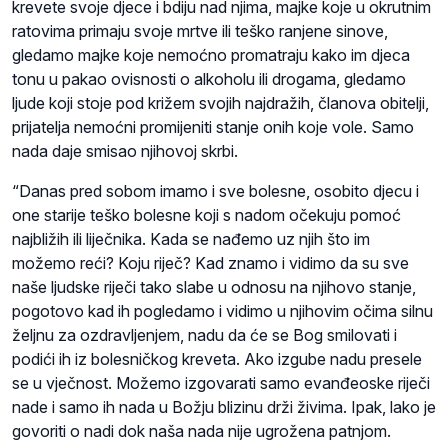
krevete svoje djece i bdiju nad njima, majke koje u okrutnim
ratovima primaju svoje mrtve ili teško ranjene sinove,
gledamo majke koje nemoćno promatraju kako im djeca
tonu u pakao ovisnosti o alkoholu ili drogama, gledamo
ljude koji stoje pod križem svojih najdražih, članova obitelji,
prijatelja nemoćni promijeniti stanje onih koje vole. Samo
nada daje smisao njihovoj skrbi.
“Danas pred sobom imamo i sve bolesne, osobito djecu i
one starije teško bolesne koji s nadom očekuju pomoć
najbližih ili liječnika. Kada se nađemo uz njih što im
možemo reći? Koju riječ? Kad znamo i vidimo da su sve
naše ljudske riječi tako slabe u odnosu na njihovo stanje,
pogotovo kad ih pogledamo i vidimo u njihovim očima silnu
željnu za ozdravljenjem, nadu da će se Bog smilovati i
podići ih iz bolesničkog kreveta. Ako izgube nadu presele
se u vječnost. Možemo izgovarati samo evanđeoske riječi
nade i samo ih nada u Božju blizinu drži živima. Ipak, lako je
govoriti o nadi dok naša nada nije ugrožena patnjom.