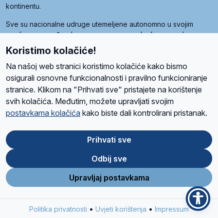
kontinentu.
Sve su nacionalne udruge utemeljene autonomno u svojim
zemljama, a međusobna su povezane preko krovne udruge
pod nazivom Svjetska obitelj Radio Marije (World Family of
Koristimo kolačiće!
Radio Maria). Svjetsku obitelj utemeljilo je sedam članica, među
kojima je i hrvatska Udruga Radio Marija.
Na našoj web stranici koristimo kolačiće kako bismo
osigurali osnovne funkcionalnosti i pravilno funkcioniranje
stranice. Klikom na "Prihvati sve" pristajete na korištenje
svih kolačića. Međutim, možete upravljati svojim
O nama
Radio
Program
Volonteri
Prijatelji
Kontakt
Pravila privatnosti
postavkama kolačića
kako biste dali kontrolirani pristanak.
Kolačići
Uvjeti korištenja
Ova stranica je zaštićena Google reCAPTCHA sustavom
Prihvati sve
Odbij sve
App
Google
Store
Play
Upravljaj postavkama
Design and development
SIK
&
C-Tel
•
•
Politika privatnosti
Uvjeti korištenja
Impressum