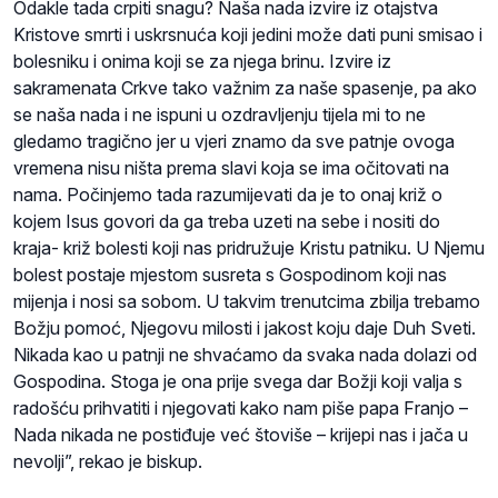
Odakle tada crpiti snagu? Naša nada izvire iz otajstva
Kristove smrti i uskrsnuća koji jedini može dati puni smisao i
bolesniku i onima koji se za njega brinu. Izvire iz
sakramenata Crkve tako važnim za naše spasenje, pa ako
se naša nada i ne ispuni u ozdravljenju tijela mi to ne
gledamo tragično jer u vjeri znamo da sve patnje ovoga
vremena nisu ništa prema slavi koja se ima očitovati na
nama. Počinjemo tada razumijevati da je to onaj križ o
kojem Isus govori da ga treba uzeti na sebe i nositi do
kraja- križ bolesti koji nas pridružuje Kristu patniku. U Njemu
bolest postaje mjestom susreta s Gospodinom koji nas
mijenja i nosi sa sobom. U takvim trenutcima zbilja trebamo
Božju pomoć, Njegovu milosti i jakost koju daje Duh Sveti.
Nikada kao u patnji ne shvaćamo da svaka nada dolazi od
Gospodina. Stoga je ona prije svega dar Božji koji valja s
radošću prihvatiti i njegovati kako nam piše papa Franjo –
Nada nikada ne postiđuje već štoviše – krijepi nas i jača u
nevolji”, rekao je biskup.