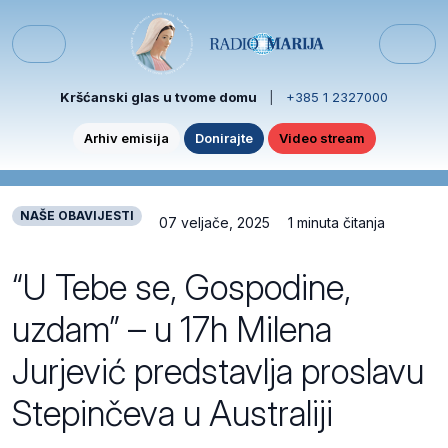
Skip to content
Skip to footer
Menu
Kršćanski glas u tvome domu
|
+385 1 2327000
Arhiv emisija
Donirajte
Video stream
NAŠE OBAVIJESTI
07 veljače, 2025
1 minuta čitanja
“U Tebe se, Gospodine,
uzdam” – u 17h Milena
Jurjević predstavlja proslavu
Stepinčeva u Australiji