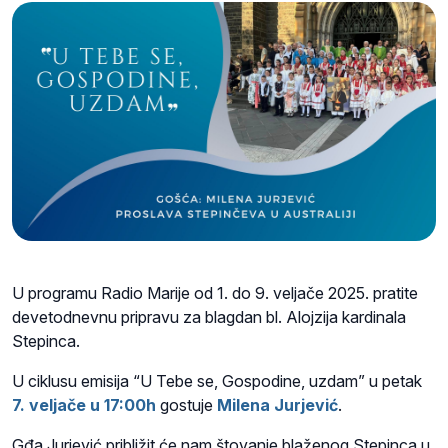
U programu Radio Marije od 1. do 9. veljače 2025. pratite
devetodnevnu pripravu za blagdan bl. Alojzija kardinala
Stepinca.
U ciklusu emisija “U Tebe se, Gospodine, uzdam” u petak
7. veljače u 17:00h
gostuje
Milena Jurjević
.
Gđa Jurjević približit će nam štovanje blaženog Stepinca u