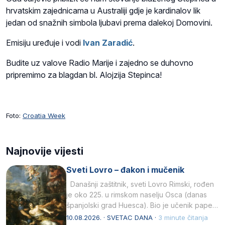
hrvatskim zajednicama u Australiji gdje je kardinalov lik
jedan od snažnih simbola ljubavi prema dalekoj Domovini.
Emisiju uređuje i vodi
Ivan Zaradić
.
Budite uz valove Radio Marije i zajedno se duhovno
pripremimo za blagdan bl. Alojzija Stepinca!
Foto:
Croatia Week
Najnovije vijesti
Sveti Lovro – đakon i mučenik
Današnji zaštitnik, sveti Lovro Rimski, rođen
je oko 225. u rimskom naselju Osca (danas
španjolski grad Huesca). Bio je učenik pape…
10.08.2026. · SVETAC DANA ·
3 minute čitanja