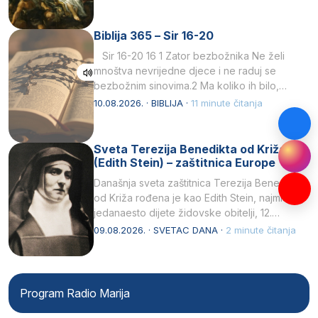
Biblija 365 – Sir 16-20
Sir 16-20 16 1 Zator bezbožnika Ne želi
mnoštva nevrijedne djece i ne raduj se
bezbožnim sinovima.2 Ma koliko ih bilo,…
10.08.2026. · BIBLIJA ·
11 minute čitanja
Sveta Terezija Benedikta od Križa
(Edith Stein) – zaštitnica Europe
Današnja sveta zaštitnica Terezija Benedikta
od Križa rođena je kao Edith Stein, najmlađe,
jedanaesto dijete židovske obitelji, 12.
listopada 1891, u Wrocławu…
09.08.2026. · SVETAC DANA ·
2 minute čitanja
Program Radio Marija