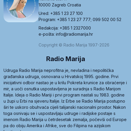
10000 Zagreb Croatia
Ured: +385 1 23 27 100
Program: +385 1 23 27 777; 099 502 00 52
Redakcija: +385 1 2327000
e-pošta: info@radiomarija.hr
Copyright © Radio Marija 1997-2026
Radio Marija
Udruga Radio Marija neprofitna je, nevladina i nepolitička
građanska udruga, osnovana u Hrvatskoj 1995. godine. Prvi
inicijativni odbor nastao je u krilu Pokreta krunice za obraćenje i
mir, a uoči osnutka uspostavljena je suradnja s Radio Marijom
Italije. Ideja o Radio Mariji i prvi program nastali su 1983. godine
u župi u Erbi na sjeveru Italije. Iz Erbe se Radio Marija postupno
širi te uskoro obuhvaća cijeli talijanski nacionalni prostor. Nakon
toga osnivaju se i uspostavljaju udruge i radijske postaje s
imenom Radio Marija u četrdesetak zemalja, počevši od Europe
pa do obiju Amerika i Afrike, sve do Filipina na azijskom